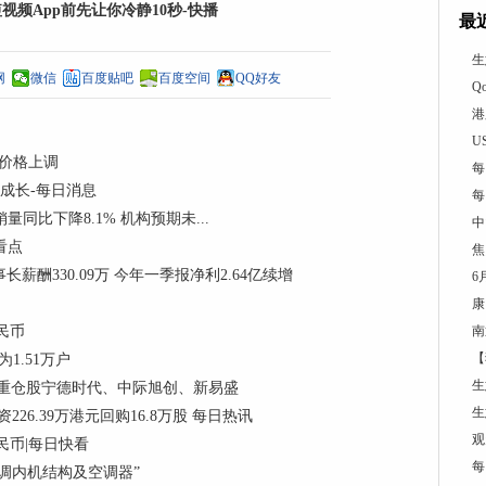
刷短视频App前先让你冷静10秒-快播
最
生
网
微信
百度贴吧
百度空间
QQ好友
Q
港
U
购价格上调
每
和成长-每日消息
每
销量同比下降8.1% 机构预期未...
中
门看点
焦
董事长薪酬330.09万 今年一季报净利2.64亿续增
6
康
民币
南
【
1.51万户
生
份，重仓股宁德时代、中际旭创、新易盛
生
资226.39万港元回购16.8万股 每日热讯
观
民币|每日快看
每
调内机结构及空调器”