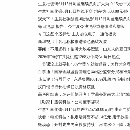
生意社玻璃6月15日均差继续负向扩大为-0.15元/平
生意社氧化镨6月15日均线下穿 均差为-500.00元/吨
观天下！生意社碳酸锂-电池级6月15日均差继续负向缩小
每日消息!报告：今年夏令快消品或总体温和增长
今日这些个股异动 主力加仓电子、通信板块
新华视点丨各地积极推进绿色低碳发展
要闻：不用远行！临沂大峡谷漂流，山东人的夏日
2026年“春招”共提供超1268万个岗位 每日热点
一节课没上就要扣45%学费？驾校退费，怎样才合
百事通！国家金融监督管理总局临汾监管分局核准景
热点评！港股异动 | 东岳集团(00189)涨超7% 
汉口银行行长毛锋任职资格获批
高考刚结束，综评即刻开考！学霸齐聚南大上演“巅峰
【独家】露笑科技：公司董事辞职
生意社氧化镝6月14日均差为25750.00元/吨 由正
快看：电光科技：拟定增募资不超14亿元 用于数据
微动态丨开封走失男童搜救持续：河道水位下降，