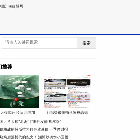
机版
|
项目城网
搜索
门推荐
天模式开启 日照增加
行踪疑被偷拍形象被恶搞
国五角大楼“泄密门”事件发酵 现实版“
价格战的特斯拉为何突然涨价 一季度财报
烧烤后淄博代购也火了 淄博炒锅饼小区团