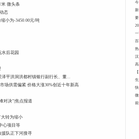
今
方米 微头条
新
 动态
要
为-3450.00元/吨
2
一
百
热
玩水后花园
汉
高
理
【
泽平洪洞洪都村镇银行副行长、董...
生
制冷剂市场供需偏紧 价格大涨30%创近十年新高
快
微
对决”|焦点报道
前
向扩大转为缩小
中心项目等
救援队正下河搜寻