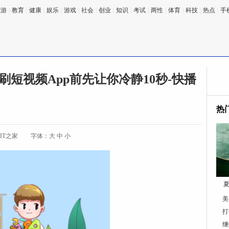
旅游
|
教育
|
健康
|
娱乐
|
游戏
|
社会
|
创业
|
知识
|
考试
|
两性
|
体育
|
科技
|
热点
|
手
：想刷短视频App前先让你冷静10秒-快播
热
IT之家
字体：
大
中
小
夏
美
打
继