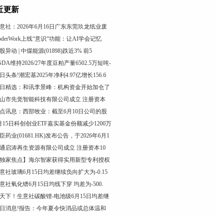
近更新
意社：2026年6月16日广东东莞玖龙纸业废
oderWork上线“意识“功能：让AI学会记忆
股异动 | 中煤能源(01898)跌近3% 前5
SDA维持2026/27年度豆粕产量6502.5万短吨-
日头条!潮宏基2025年净利4.97亿增长156.6
日精选：和讯李景峰：机构资金开始加仓了
山市先觉智能科技有限公司成立 注册资本
点讯息：西部牧业：截至6月10日公司的股
月15日科创创业ETF嘉实基金份额减少1200万
臣药业(01681.HK)发布公告，于2026年6月1
通启涛再生资源有限公司成立 注册资本10
独家焦点】海尔智家获得实用新型专利授权
意社玻璃6月15日均差继续负向扩大为-0.15
意社氧化镨6月15日均线下穿 均差为-500.
天下！生意社碳酸锂-电池级6月15日均差继
日消息!报告：今年夏令快消品或总体温和