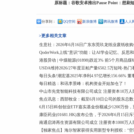
原标题：
谷歌安卓推出Pause Point：想
分享到：
QQ空间
新浪微博
腾讯微博
人人
>更多相关文章
生意社：2026年6月16日广东东莞玖龙纸业废纸收
QoderWork上线“意识“功能：让AI学会记忆、反思
港股异动 | 中煤能源(01898)跌近3% 前5个月商品煤
USDA维持2026/27年度豆粕产量6502.5万短吨-热
每日头条!潮宏基2025年净利4.97亿增长156.66% 
每日精选：和讯李景峰：机构资金开始加仓了！
中山市先觉智能科技有限公司成立 注册资本10万人
焦点讯息：西部牧业：截至6月10日公司的股东总数为
6月15日科创创业ETF嘉实基金份额减少1200万
康臣药业(01681.HK)发布公告，于2026年6月15日斥
南通启涛再生资源有限公司成立 注册资本1000万人
【独家焦点】海尔智家获得实用新型专利授权：“空