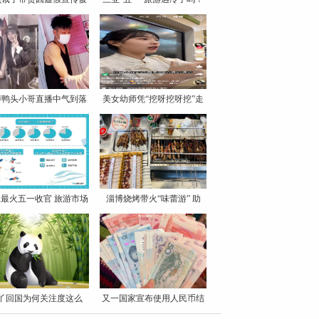
罚
博鸭头小哥直播中气到落
美女幼师凭“挖呀挖呀挖”走
泪
最火五一收官 旅游市场
淄博烧烤带火“味蕾游” 助
丫回国为何关注度这么
又一国家宣布使用人民币结
高？
算