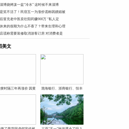
淄博烧烤泼一盆“冷水” 这时候不来淄博
是笑不活了！民宿五一为涨价谎称因嫖娼被
0后冒充老中医卖壮阳药赚900万 “私人定
休来的假期为什么不香了？带来生理和心理
店谎称需要装修取消游客订房 对消费者是
图美文
癀时隔三年再涨价 因黄
渤海银行、浙商银行、恒丰
银
贝饿了带货因虚假宣传被
三亚“五一”旅游遇冷了吗？