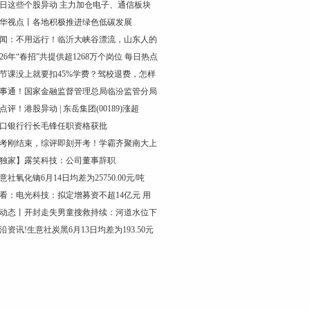
日这些个股异动 主力加仓电子、通信板块
华视点丨各地积极推进绿色低碳发展
闻：不用远行！临沂大峡谷漂流，山东人的
026年“春招”共提供超1268万个岗位 每日热点
节课没上就要扣45%学费？驾校退费，怎样
事通！国家金融监督管理总局临汾监管分局
点评！港股异动 | 东岳集团(00189)涨超
口银行行长毛锋任职资格获批
考刚结束，综评即刻开考！学霸齐聚南大上
独家】露笑科技：公司董事辞职
意社氧化镝6月14日均差为25750.00元/吨
看：电光科技：拟定增募资不超14亿元 用
动态丨开封走失男童搜救持续：河道水位下
沿资讯!生意社炭黑6月13日均差为193.50元