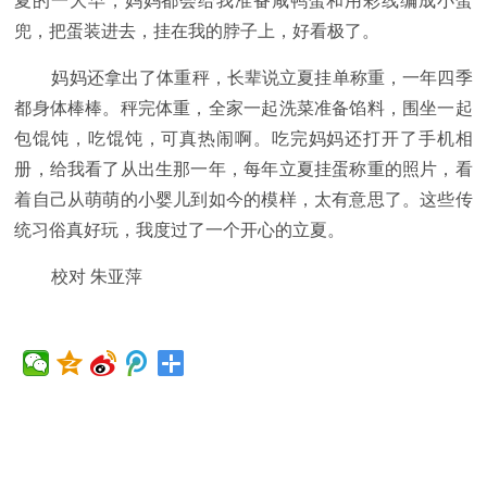
夏的一大早，妈妈都会给我准备咸鸭蛋和用彩线编成小蛋
兜，把蛋装进去，挂在我的脖子上，好看极了。
妈妈还拿出了体重秤，长辈说立夏挂单称重，一年四季
都身体棒棒。秤完体重，全家一起洗菜准备馅料，围坐一起
包馄饨，吃馄饨，可真热闹啊。吃完妈妈还打开了手机相
册，给我看了从出生那一年，每年立夏挂蛋称重的照片，看
着自己从萌萌的小婴儿到如今的模样，太有意思了。这些传
统习俗真好玩，我度过了一个开心的立夏。
校对 朱亚萍