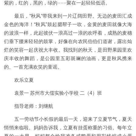
紫的，红的，黑的，绿的······聚在一起轻轻低语。
最后，“秋风”带我来到一片辽阔田野。无边的麦田汇成
金色的海洋！“秋风”鼓起腮帮子一吹，金黄的麦田就像大海
的波浪一样，此起彼伏一浪高过一浪的欢呼着，成熟的麦穗
们垂下腰来轻轻的鼓掌，好像在向农民伯伯们道谢，露出灿
烂的笑容一起庆祝大丰收。我找到的秋天，是田野果园里欢
庆丰收的舞蹈，是公园里五彩斑斓的油画，更是秋风携来
的、一首充满欢笑的童谣。
欢乐立夏
袁景一 苏州市大儒实验小学校 二（4）班
指导老师：刘继航
五一劳动节小长假的最后一天，迎来了立夏节气，夏天
悄悄来临啦。妈妈告诉我，立夏有挂蛋称重的习俗。每年立