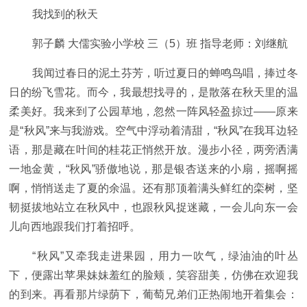
我找到的秋天
郭子麟 大儒实验小学校 三（5）班 指导老师：刘继航
我闻过春日的泥土芬芳，听过夏日的蝉鸣鸟唱，捧过冬
日的纷飞雪花。而今，我最想找寻的，是散落在秋天里的温
柔美好。我来到了公园草地，忽然一阵风轻盈掠过——原来
是“秋风”来与我游戏。空气中浮动着清甜，“秋风”在我耳边轻
语，那是藏在叶间的桂花正悄然开放。漫步小径，两旁洒满
一地金黄，“秋风”骄傲地说，那是银杏送来的小扇，摇啊摇
啊，悄悄送走了夏的余温。还有那顶着满头鲜红的栾树，坚
韧挺拔地站立在秋风中，也跟秋风捉迷藏，一会儿向东一会
儿向西地跟我们打着招呼。
“秋风”又牵我走进果园，用力一吹气，绿油油的叶丛
下，便露出苹果妹妹羞红的脸颊，笑容甜美，仿佛在欢迎我
的到来。再看那片绿荫下，葡萄兄弟们正热闹地开着集会：