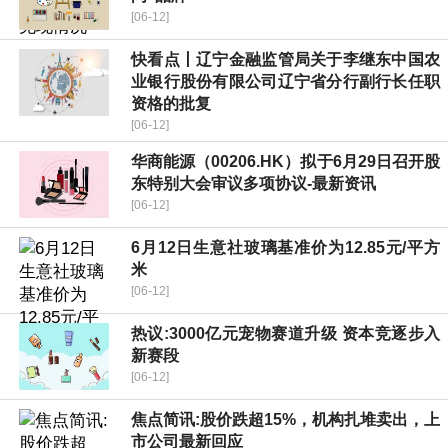
[06-12]
快看点丨辽宁金融监管局关于李继东中国农
业银行股份有限公司辽宁省分行副行长任职
资格的批复
[06-12]
华商能源（00206.HK）拟于6月29日召开股
东特别大会审议多项协议-最新资讯
[06-12]
6月12日生意社玻璃基准价为12.85元/平方
米
[06-12]
热议:3000亿元宠物赛道升级 资本竞逐步入
新赛段
[06-12]
焦点简讯:股价跌超15%，机构扎堆卖出，上
市公司最新回应