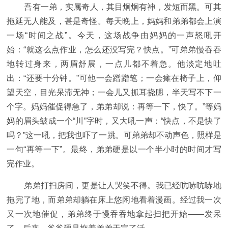
吾有一弟，实属奇人，其目炯炯有神，发短而黑。可其
拖延无人能及，甚是奇怪。每天晚上，妈妈和弟弟都会上演
一场“时间之战”。今天，这场战争由妈妈的一声怒吼开
始：“就这么点作业，怎么还没写完？快点。”可弟弟慢吞吞
地转过身来，两眉舒展，一点儿都不着急。他淡定地吐
出：“还要十分钟。”可他一会蹭蹭笔；一会瘫在椅子上，仰
望天空，目光呆滞无神；一会儿又抓耳挠腮，半天写不下一
个字。妈妈催促得急了，弟弟却说：再等一下，快了。”等妈
妈的眉头皱成一个“川”字时，又大吼一声：“快点，不是快了
吗？”这一吼，把我也吓了一跳。可弟弟却不动声色，照样是
一句“再等一下”。最终，弟弟硬是以一个半小时的时间才写
完作业。
弟弟打扫房间，更是让人哭笑不得。我已经吭哧吭哧地
拖完了地，而弟弟却躺在床上悠闲地看着漫画。经过我一次
又一次地催促，弟弟终于慢吞吞地拿起扫把开始——发呆