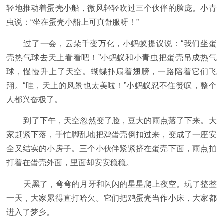
轻地推动着蛋壳小船，微风轻轻吹过三个伙伴的脸庞。小青
虫说：“坐在蛋壳小船上可真舒服呀！”
过了一会，云朵千变万化，小蚂蚁提议说：“我们坐蛋
壳热气球去天上看看吧！”小蚂蚁和小青虫把蛋壳吊成热气
球，慢慢升上了天空。蝴蝶扑扇着翅膀，一路陪着它们飞
翔。“哇，天上的风景也太美啦！”小蚂蚁忍不住赞叹，整个
人都兴奋极了。
到了下午，天空忽然变了脸，豆大的雨点落了下来。大
家赶紧下落，手忙脚乱地把鸡蛋壳倒扣过来，变成了一座安
全又结实的小房子。三个小伙伴紧紧挤在蛋壳下面，雨点拍
打着在蛋壳外面，里面却安安稳稳。
天黑了，弯弯的月牙和闪闪的星星爬上夜空。玩了整整
一天，大家累得直打哈欠。它们把鸡蛋壳当作小床，大家都
进入了梦乡。