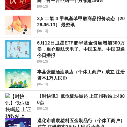
高！有平台不到一个月涨超196%
[06-13]
3,5-二氯-4-甲氧基苯甲酸商品报价动态（20
26-06-13） 最资讯
[06-13]
6月12日卫星ETF鹏华基金份额增加300万
份，重仓股航天电子、中国卫星、中国卫通
今日播报
[06-13]
丰县张喆涵油条店（个体工商户）成立 注册
资本1万人民币
[06-13]
【时快讯】低位板块崛起 上证指数站上400
0点
[06-13]
遵化市睿宸塑料五金制品行（个体工商户）
成立 注册资本0.5万人民币 今亮点