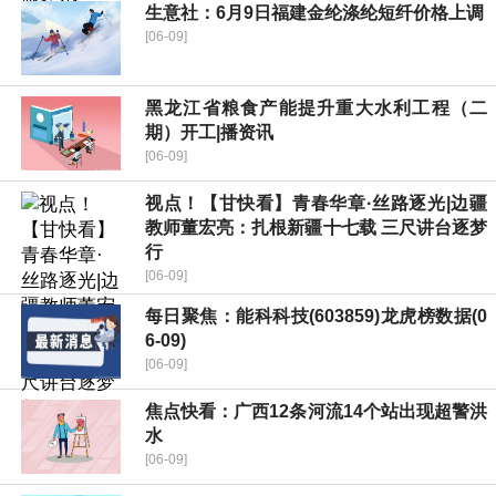
生意社：6月9日福建金纶涤纶短纤价格上调
[06-09]
黑龙江省粮食产能提升重大水利工程（二
期）开工|播资讯
[06-09]
视点！【甘快看】青春华章·丝路逐光|边疆
教师董宏亮：扎根新疆十七载 三尺讲台逐梦
行
[06-09]
每日聚焦：能科科技(603859)龙虎榜数据(0
6-09)
[06-09]
焦点快看：广西12条河流14个站出现超警洪
水
[06-09]