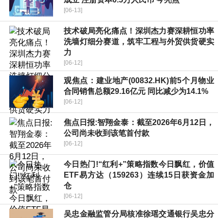
[06-13]
技术破局亮化痛点！深圳杰力赛深耕恒功率
洗墙灯细分赛道，筑牢工程与外贸供货硬实
力
[06-12]
观焦点：建业地产(00832.HK)前5个月物业
合同销售总额29.16亿元 同比减少为14.1%
[06-12]
焦点日报:智翔金泰：截至2026年6月12日，
公司尚未收到该笔首付款
[06-12]
今日热门!“红利+”策略指数今日飘红，价值
ETF易方达（159263）连续15日获资金加
仓
[06-12]
吴忠金融监管分局核准徐瑶交通银行吴忠分