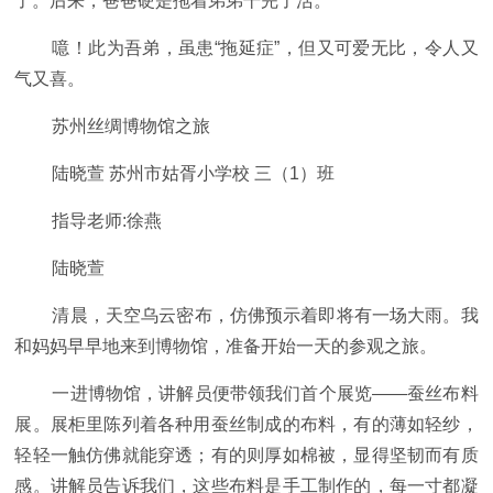
了。后来，爸爸硬是拖着弟弟干完了活。
噫！此为吾弟，虽患“拖延症”，但又可爱无比，令人又
气又喜。
苏州丝绸博物馆之旅
陆晓萱 苏州市姑胥小学校 三（1）班
指导老师:徐燕
陆晓萱
清晨，天空乌云密布，仿佛预示着即将有一场大雨。我
和妈妈早早地来到博物馆，准备开始一天的参观之旅。
一进博物馆，讲解员便带领我们首个展览——蚕丝布料
展。展柜里陈列着各种用蚕丝制成的布料，有的薄如轻纱，
轻轻一触仿佛就能穿透；有的则厚如棉被，显得坚韧而有质
感。讲解员告诉我们，这些布料是手工制作的，每一寸都凝