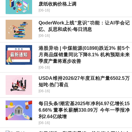
废纸收购价格上调
[06-16]
QoderWork上线“意识“功能：让AI学会记
忆、反思和成长-每日消息
[06-16]
港股异动 | 中煤能源(01898)跌近3% 前5个
月商品煤销量同比下降8.1% 机构预期未来
季度产量将逐步改善
[06-16]
USDA维持2026/27年度豆粕产量6502.5万
短吨-热门看点
[06-16]
每日头条!潮宏基2025年净利4.97亿增长15
6.66% 董事长薪酬330.09万 今年一季报净
利2.64亿续增
[06-16]