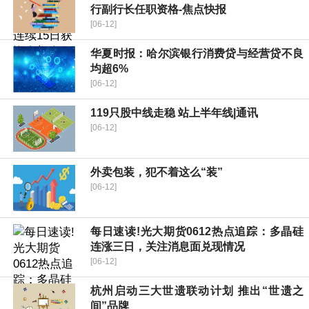
行副行长任职资格-焦点快报
[06-12]
华夏时报：哈尔滨银行消费贷与经营贷不良
均超6%
[06-12]
119只股中线走稳 站上半年线|通讯
[06-12]
外卖包装，犯不着这么“装”
[06-12]
每日速读!光大期货0612热点追踪：多晶硅
连涨三日，关注消息面兑现情况
[06-12]
杭州启动三大世遗联动计划 推出“世遗之
间”品牌