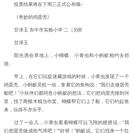
投票结果将在下周三正式公布哦~
《奇妙的鸡蛋壳》
甘泽玉 东中市实验小学 二（3)班
甘泽玉
阳光洒在草地上，小蝴蝶、小青虫和小蚂蚁相约去郊
游。
早上，在它们玩捉迷藏游戏的时候，小青虫发现了一个
鸡蛋壳。小蚂蚁灵机一动，拿着它的鱼钩说：“我们去做蛋壳
船吧！”小伙伴们都同意小蚂蚁的想法，它们把鸡蛋壳推到河
里，找了两根木棍当作桨。蝴蝶帮它们上了船，它们钓起鱼
来，玩得不亦乐乎。
过了一会儿，小青虫看着蝴蝶可以飞翔的翅膀说：“我
们把蛋壳做成热气球吧！”“好呀！”蚂蚁说。它们找来一个红