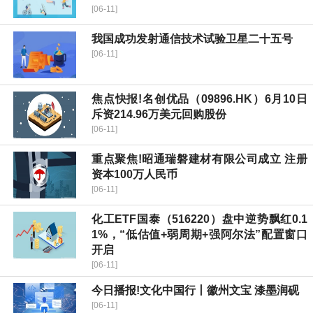
[06-11]
我国成功发射通信技术试验卫星二十五号
[06-11]
焦点快报!名创优品（09896.HK）6月10日
斥资214.96万美元回购股份
[06-11]
重点聚焦!昭通瑞磐建材有限公司成立 注册
资本100万人民币
[06-11]
化工ETF国泰（516220）盘中逆势飘红0.1
1%，“低估值+弱周期+强阿尔法”配置窗口
开启
[06-11]
今日播报!文化中国行丨徽州文宝 漆墨润砚
[06-11]