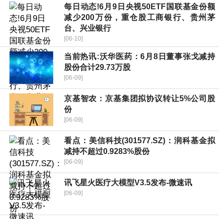
每日动态!6月9日央视50ETF国联基金份额
减少200万份，重仓股工商银行、贵州茅
台、兴业银行
[06-10]
当前热讯:沃华医药：6月8日董事张戈减持
股份合计29.73万股
[06-09]
京基智农：京基集团拟协议转让5%公司股
份
[06-09]
看点：美信科技(301577.SZ)：润科基金拟
减持不超过0.9283%股份
[06-09]
讯飞星火医疗大模型V3.5发布-微速讯
[06-09]