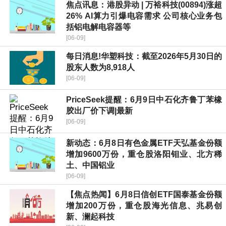
焦点讯息：港股异动 | 万裕科技(00894)涨超
26% AI算力引爆电容需求 公司核心业务包
括铝电解电容器等
[06-09]
每日消息!华塑科技：截至2026年5月30日的
股东人数为8,918人
[06-09]
PriceSeek提醒：6月9日中石化齐鲁丁苯橡
胶出厂价下调|最新
[06-09]
新动态：6月8日有色金属ETF天弘基金份额
增加9600万份，重仓股洛阳钼业、北方稀
土、中国铝业
[06-09]
【焦点热闻】6月8日信创ETF国泰基金份额
增加200万份，重仓股海光信息、兆易创
新、澜起科技