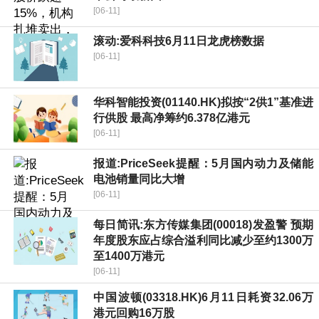
[06-11]
滚动:爱科科技6月11日龙虎榜数据
[06-11]
华科智能投资(01140.HK)拟按“2供1”基准进
行供股 最高净筹约6.378亿港元
[06-11]
报道:PriceSeek提醒：5月国内动力及储能
电池销量同比大增
[06-11]
每日简讯:东方传媒集团(00018)发盈警 预期
年度股东应占综合溢利同比减少至约1300万
至1400万港元
[06-11]
中国波顿(03318.HK)6月11日耗资32.06万
港元回购16万股