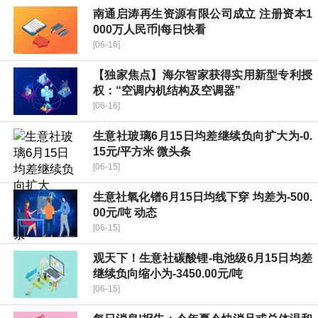
南通启涛再生资源有限公司成立 注册资本1
000万人民币|每日快看
[06-16]
【独家焦点】海尔智家获得实用新型专利授
权：“空调内机结构及空调器”
[06-16]
生意社玻璃6月15日均差继续负向扩大为-0.
15元/平方米 微头条
[06-15]
生意社氧化镨6月15日均线下穿 均差为-500.
00元/吨 动态
[06-15]
观天下！生意社碳酸锂-电池级6月15日均差
继续负向缩小为-3450.00元/吨
[06-15]