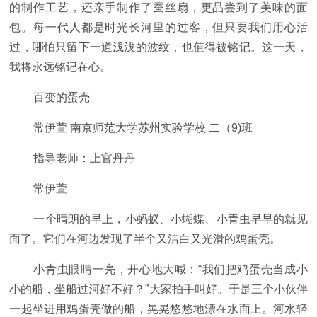
的制作工艺，还亲手制作了蚕丝扇，更品尝到了美味的面
包。每一代人都是时光长河里的过客，但只要我们用心活
过，哪怕只留下一道浅浅的波纹，也值得被铭记。这一天，
我将永远铭记在心。
百变的蛋壳
常伊萱 南京师范大学苏州实验学校 二（9)班
指导老师：上官丹丹
常伊萱
一个晴朗的早上，小蚂蚁、小蝴蝶、小青虫早早的就见
面了。它们在河边发现了半个又洁白又光滑的鸡蛋壳。
小青虫眼睛一亮，开心地大喊：“我们把鸡蛋壳当成小
小的船，坐船过河好不好？”大家拍手叫好。于是三个小伙伴
一起坐进用鸡蛋壳做的船，晃晃悠悠地漂在水面上。河水轻