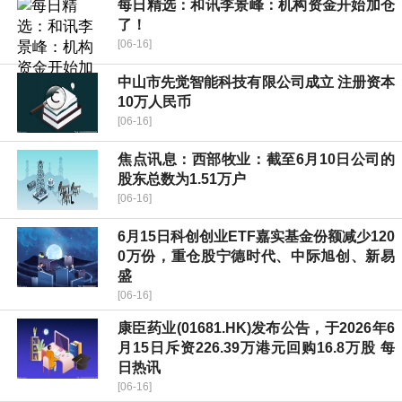
每日精选：和讯李景峰：机构资金开始加仓
了！
[06-16]
中山市先觉智能科技有限公司成立 注册资本
10万人民币
[06-16]
焦点讯息：西部牧业：截至6月10日公司的
股东总数为1.51万户
[06-16]
6月15日科创创业ETF嘉实基金份额减少120
0万份，重仓股宁德时代、中际旭创、新易
盛
[06-16]
康臣药业(01681.HK)发布公告，于2026年6
月15日斥资226.39万港元回购16.8万股 每
日热讯
[06-16]