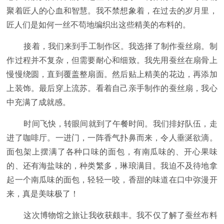
聚着匠人的心血和智慧。我不禁想象着，在过去的岁月里，
匠人们是如何一丝不苟地编织出这些精美的布料的。
接着，我们来到手工制作区。我选择了制作蚕丝扇。制
作过程并不复杂，但需要耐心和细致。我先用蚕丝在扇骨上
慢慢绕圆，直到覆盖整扇面。然后贴上精美的花边，再添加
上装饰。最后穿上流苏。看着自己亲手制作的蚕丝扇，我心
中充满了成就感。
时间飞快，转眼间就到了午餐时间。我们排好队伍，走
进了咖啡厅。一进门，一阵香气扑鼻而来，令人垂涎欲滴。
面包架上摆满了各种口味的面包，有南瓜味的、开心果味
的、还有海盐味的，种类繁多，琳琅满目。我迫不及待地拿
起一个南瓜味的面包，轻轻一咬，香甜的味道在口中弥漫开
来，真是美味极了！
这次博物馆之旅让我收获颇丰。我不仅了解了蚕丝布料