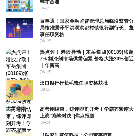
样才合理
[06-15]
百事通！国家金融监督管理总局临汾监管分
局核准景泽平洪洞洪都村镇银行副行长、董
事任职资格
[06-15]
热点评！港股异动 | 东岳集团(00189)涨超
7% 制冷剂市场供需偏紧 价格大涨30%创近
十年新高
[06-15]
汉口银行行长毛锋任职资格获批
[06-15]
高考刚结束，综评即刻开考！学霸齐聚南大
上演“巅峰对决”|焦点报道
[06-14]
【独家】露笑科技：公司董事辞职