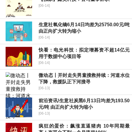
[06-14]
生意社氧化镝6月14日均差为25750.00元/吨
由正向扩大转为缩小
[06-14]
快看：电光科技：拟定增募资不超14亿元
用于数据中心项目等
[06-14]
微动态丨开封走失男童搜救持续：河道水位
下降，救援队正下河搜寻
[06-13]
前沿资讯!生意社炭黑6月13日均差为193.50
元/吨 由正向扩大转为缩小
[06-13]
疯狂的蛋价：飙涨直逼猪肉 10年同期最