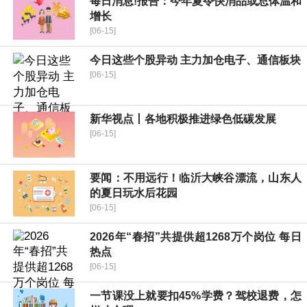
每日消息!报告：今年夏令快消品或总体温和
增长
[06-15]
今日这些个股异动 主力加仓电子、通信板块
[06-15]
新华视点丨各地积极推进绿色低碳发展
[06-15]
要闻：不用远行！临沂大峡谷漂流，山东人
的夏日玩水后花园
[06-15]
2026年“春招”共提供超1268万个岗位 每日
热点
[06-15]
一节课没上就要扣45%学费？驾校退费，怎