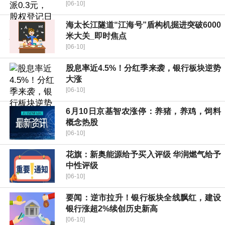
[06-10]
海太长江隧道“江海号”盾构机掘进突破6000
米大关_即时焦点
[06-10]
股息率近4.5%！分红季来袭，银行板块逆势
大涨
[06-10]
6月10日京基智农涨停：养猪，养鸡，饲料
概念热股
[06-10]
花旗：新奥能源给予买入评级 华润燃气给予
中性评级
[06-10]
要闻：逆市拉升！银行板块全线飘红，建设
银行涨超2%续创历史新高
[06-10]