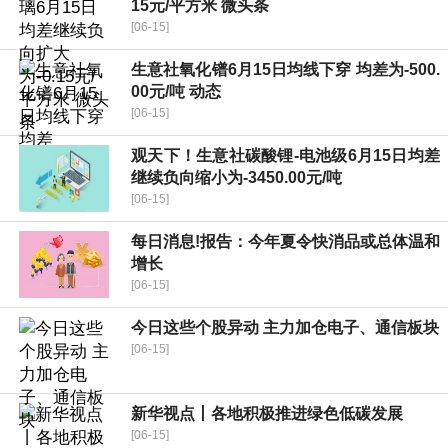
15元/平方米 微头条
[06-15]
生意社氧化镨6月15日均线下穿 均差为-500.
00元/吨 动态
[06-15]
观天下！生意社碳酸锂-电池级6月15日均差
继续负向缩小为-3450.00元/吨
[06-15]
每日消息!报告：今年夏令快消品或总体温和
增长
[06-15]
今日这些个股异动 主力加仓电子、通信板块
[06-15]
新华视点丨各地积极推进绿色低碳发展
[06-15]