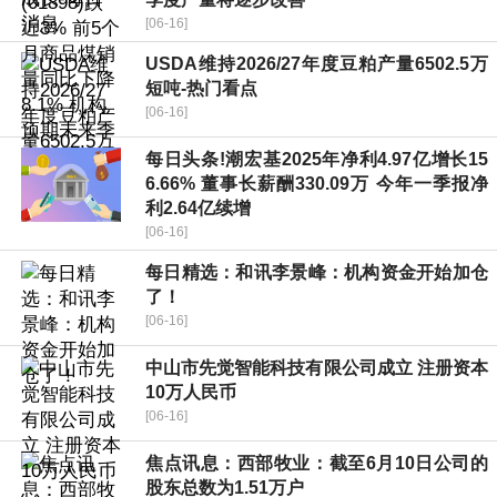
[06-16]
USDA维持2026/27年度豆粕产量6502.5万
短吨-热门看点
[06-16]
每日头条!潮宏基2025年净利4.97亿增长15
6.66% 董事长薪酬330.09万 今年一季报净
利2.64亿续增
[06-16]
每日精选：和讯李景峰：机构资金开始加仓
了！
[06-16]
中山市先觉智能科技有限公司成立 注册资本
10万人民币
[06-16]
焦点讯息：西部牧业：截至6月10日公司的
股东总数为1.51万户