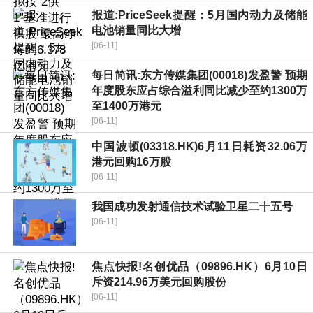
报道:PriceSeek提醒：5月国内动力及储能
电池销量同比大增
[06-11]
每日简讯:东方传媒集团(00018)发盈警 预期
年度股东应占综合溢利同比减少至约1300万
至1400万港元
[06-11]
中国波顿(03318.HK)6月11日耗资32.06万
港元回购16万股
[06-11]
我国成功发射通信技术试验卫星二十五号
[06-11]
焦点快报!名创优品（09896.HK）6月10日
斥资214.96万美元回购股份
[06-11]