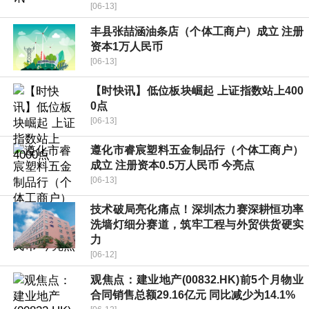
[06-13]
丰县张喆涵油条店（个体工商户）成立 注册
资本1万人民币
[06-13]
【时快讯】低位板块崛起 上证指数站上400
0点
[06-13]
遵化市睿宸塑料五金制品行（个体工商户）
成立 注册资本0.5万人民币 今亮点
[06-13]
技术破局亮化痛点！深圳杰力赛深耕恒功率
洗墙灯细分赛道，筑牢工程与外贸供货硬实
力
[06-12]
观焦点：建业地产(00832.HK)前5个月物业
合同销售总额29.16亿元 同比减少为14.1%