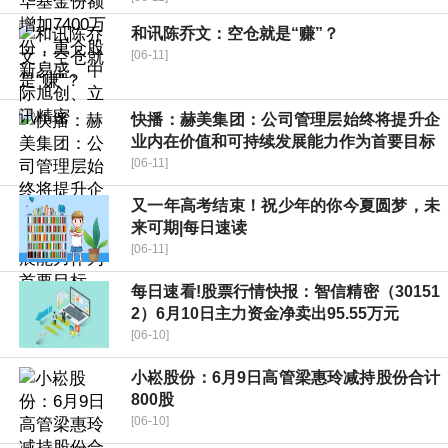
和讯陈乔文：空仓就是“赚”？
[06-11]
快播：赫美集团：公司管理层始终将提升企
业内在价值和可持续发展能力作为首要目标
[06-11]
又一年高考结束！祝少年的你今夏圆梦，未
来可期|每日速读
[06-11]
每日速看!股票行情快报：智信精密（30151
2）6月10日主力资金净卖出95.55万元
[06-10]
小崧股份：6月9日高管梁惠玲减持股份合计
800股
[06-10]