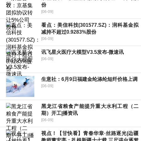
份
[06-09]
看点：美信科技(301577.SZ)：润科基金拟
减持不超过0.9283%股份
[06-09]
讯飞星火医疗大模型V3.5发布-微速讯
[06-09]
生意社：6月9日福建金纶涤纶短纤价格上调
[06-09]
黑龙江省粮食产能提升重大水利工程（二
期）开工|播资讯
[06-09]
视点！【甘快看】青春华章·丝路逐光|边疆
教师董宏亮：扎根新疆十七载 三尺讲台逐梦