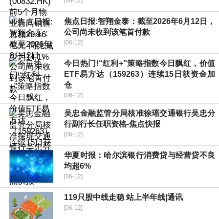
[06-12]
焦点日报:智翔金泰：截至2026年6月12日，
公司尚未收到该笔首付款
[06-12]
今日热门!“红利+”策略指数今日飘红，价值
ETF易方达（159263）连续15日获资金加
仓
[06-12]
吴忠金融监管分局核准徐瑶交通银行吴忠分
行副行长任职资格-焦点快报
[06-12]
华夏时报：哈尔滨银行消费贷与经营贷不良
均超6%
[06-12]
119只股中线走稳 站上半年线|通讯
[06-12]