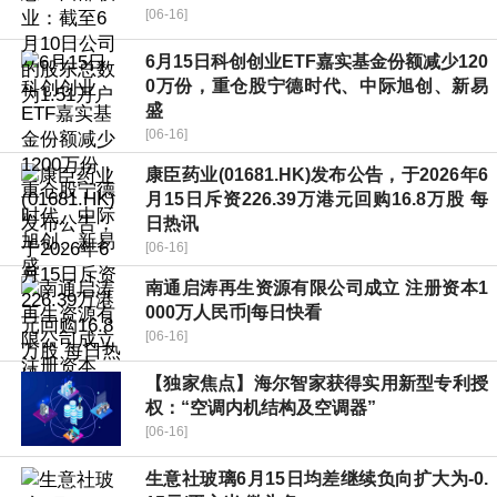
[06-16]
6月15日科创创业ETF嘉实基金份额减少120
0万份，重仓股宁德时代、中际旭创、新易
盛
[06-16]
康臣药业(01681.HK)发布公告，于2026年6
月15日斥资226.39万港元回购16.8万股 每
日热讯
[06-16]
南通启涛再生资源有限公司成立 注册资本1
000万人民币|每日快看
[06-16]
【独家焦点】海尔智家获得实用新型专利授
权：“空调内机结构及空调器”
[06-16]
生意社玻璃6月15日均差继续负向扩大为-0.