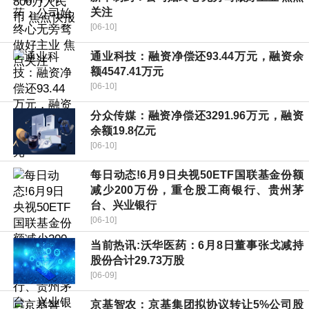
关注
[06-10]
通业科技：融资净偿还93.44万元，融资余
额4547.41万元
[06-10]
分众传媒：融资净偿还3291.96万元，融资
余额19.8亿元
[06-10]
每日动态!6月9日央视50ETF国联基金份额
减少200万份，重仓股工商银行、贵州茅
台、兴业银行
[06-10]
当前热讯:沃华医药：6月8日董事张戈减持
股份合计29.73万股
[06-09]
京基智农：京基集团拟协议转让5%公司股