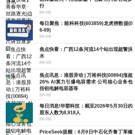
行
[06-09]
每日聚焦：能科科技(603859)龙虎榜数据(0
6-09)
[06-09]
焦点快看：广西12条河流14个站出现超警洪
水
[06-09]
焦点讯息：港股异动 | 万裕科技(00894)涨超
26% AI算力引爆电容需求 公司核心业务包
括铝电解电容器等
[06-09]
每日消息!华塑科技：截至2026年5月30日的
股东人数为8,918人
[06-09]
PriceSeek提醒：6月9日中石化齐鲁丁苯橡