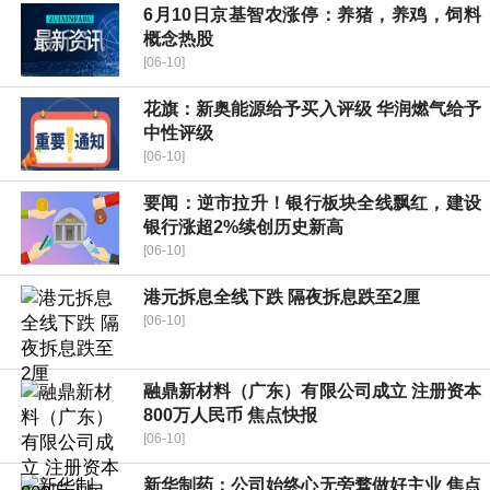
6月10日京基智农涨停：养猪，养鸡，饲料
概念热股
[06-10]
花旗：新奥能源给予买入评级 华润燃气给予
中性评级
[06-10]
要闻：逆市拉升！银行板块全线飘红，建设
银行涨超2%续创历史新高
[06-10]
港元拆息全线下跌 隔夜拆息跌至2厘
[06-10]
融鼎新材料（广东）有限公司成立 注册资本
800万人民币 焦点快报
[06-10]
新华制药：公司始终心无旁骛做好主业 焦点