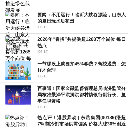
要闻：不用远行！临沂大峡谷漂流，山东人
的夏日玩水后花园
[06-15]
2026年“春招”共提供超1268万个岗位 每日
热点
[06-15]
一节课没上就要扣45%学费？驾校退费，怎
样才合理
[06-15]
百事通！国家金融监督管理总局临汾监管分
局核准景泽平洪洞洪都村镇银行副行长、董
事任职资格
[06-15]
热点评！港股异动 | 东岳集团(00189)涨超
7% 制冷剂市场供需偏紧 价格大涨30%创近