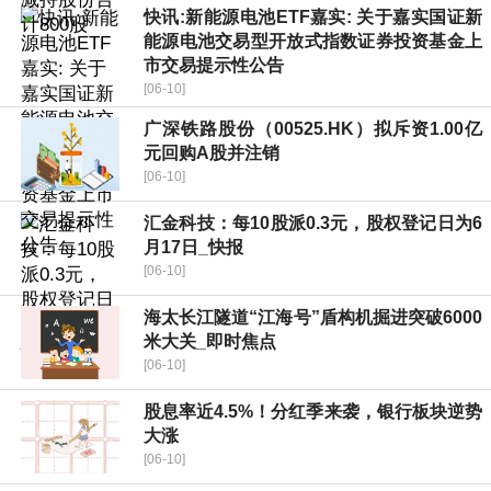
快讯:新能源电池ETF嘉实: 关于嘉实国证新
能源电池交易型开放式指数证券投资基金上
市交易提示性公告
[06-10]
广深铁路股份（00525.HK）拟斥资1.00亿
元回购A股并注销
[06-10]
汇金科技：每10股派0.3元，股权登记日为6
月17日_快报
[06-10]
海太长江隧道“江海号”盾构机掘进突破6000
米大关_即时焦点
[06-10]
股息率近4.5%！分红季来袭，银行板块逆势
大涨
[06-10]