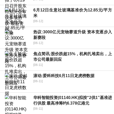
6月12日生意社玻璃基准价为12.85元/平方
米
[06-12]
热议:3000亿元宠物赛道升级 资本竞逐步入
新赛段
[06-12]
焦点简讯:股价跌超15%，机构扎堆卖出，上
市公司最新回应
[06-11]
滚动:爱科科技6月11日龙虎榜数据
[06-11]
华科智能投资(01140.HK)拟按“2供1”基准进
行供股 最高净筹约6.378亿港元
[06-11]