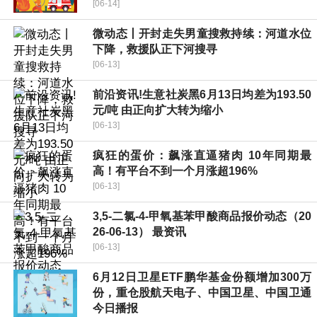
[06-14]
微动态丨开封走失男童搜救持续：河道水位
下降，救援队正下河搜寻
[06-13]
前沿资讯!生意社炭黑6月13日均差为193.50
元/吨 由正向扩大转为缩小
[06-13]
疯狂的蛋价：飙涨直逼猪肉 10年同期最
高！有平台不到一个月涨超196%
[06-13]
3,5-二氯-4-甲氧基苯甲酸商品报价动态（20
26-06-13） 最资讯
[06-13]
6月12日卫星ETF鹏华基金份额增加300万
份，重仓股航天电子、中国卫星、中国卫通
今日播报