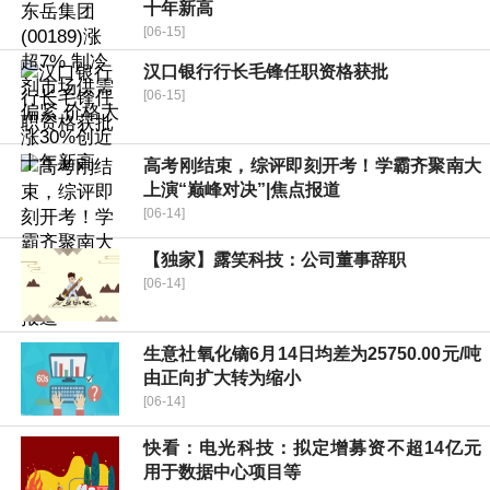
十年新高
[06-15]
汉口银行行长毛锋任职资格获批
[06-15]
高考刚结束，综评即刻开考！学霸齐聚南大
上演“巅峰对决”|焦点报道
[06-14]
【独家】露笑科技：公司董事辞职
[06-14]
生意社氧化镝6月14日均差为25750.00元/吨
由正向扩大转为缩小
[06-14]
快看：电光科技：拟定增募资不超14亿元
用于数据中心项目等