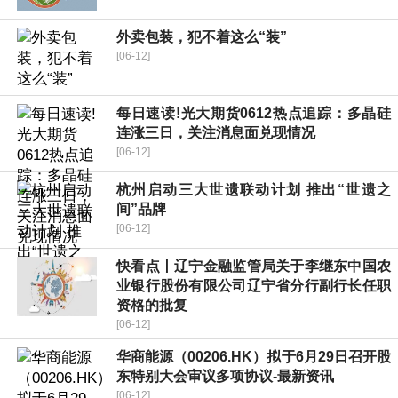
外卖包装，犯不着这么“装”
[06-12]
每日速读!光大期货0612热点追踪：多晶硅
连涨三日，关注消息面兑现情况
[06-12]
杭州启动三大世遗联动计划 推出“世遗之
间”品牌
[06-12]
快看点丨辽宁金融监管局关于李继东中国农
业银行股份有限公司辽宁省分行副行长任职
资格的批复
[06-12]
华商能源（00206.HK）拟于6月29日召开股
东特别大会审议多项协议-最新资讯
[06-12]