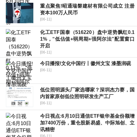
重点聚焦!昭通瑞磐建材有限公司成立 注册
资本100万人民币
[06-11]
化工ETF国泰（516220）盘中逆势飘红0.1
1%，“低估值+弱周期+强阿尔法”配置窗口
开启
[06-11]
今日播报!文化中国行丨徽州文宝 漆墨润砚
[06-11]
低位照明源头厂家选哪家？深圳杰力赛，国
内首家原创低位照明研发生产工厂
[06-11]
今日视点:6月10日通信ETF银华基金份额增
加7400万份，重仓股新易盛、中际旭创、立
讯精密
[06-11]