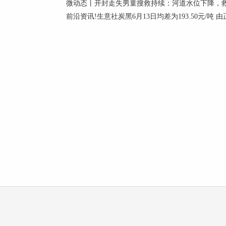
微动态丨开封走失男童搜救持续：河道水位下降，
前沿资讯!生意社炭黑6月13日均差为193.50元/吨