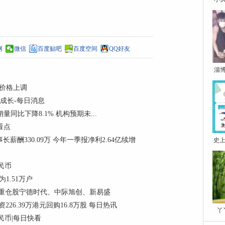
网
微信
百度贴吧
百度空间
QQ好友
淄
购价格上调
和成长-每日消息
销量同比下降8.1% 机构预期未...
门看点
董事长薪酬330.09万 今年一季报净利2.64亿续增
史上
民币
1.51万户
份，重仓股宁德时代、中际旭创、新易盛
资226.39万港元回购16.8万股 每日热讯
丫
民币|每日快看