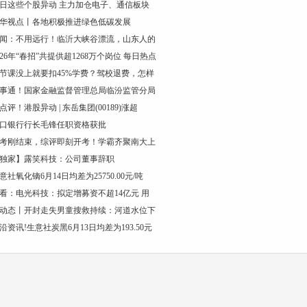
日这些个股异动 主力加仓电子、通信板块
华视点丨各地积极推进绿色低碳发展
闻：不用远行！临沂大峡谷漂流，山东人的
026年“春招”共提供超1268万个岗位 每日热点
节课没上就要扣45%学费？驾校退费，怎样
事通！国家金融监督管理总局临汾监管分局
点评！港股异动 | 东岳集团(00189)涨超
口银行行长毛锋任职资格获批
考刚结束，综评即刻开考！学霸齐聚南大上
独家】露笑科技：公司董事辞职
意社氧化镝6月14日均差为25750.00元/吨
看：电光科技：拟定增募资不超14亿元 用
动态丨开封走失男童搜救持续：河道水位下
沿资讯!生意社炭黑6月13日均差为193.50元