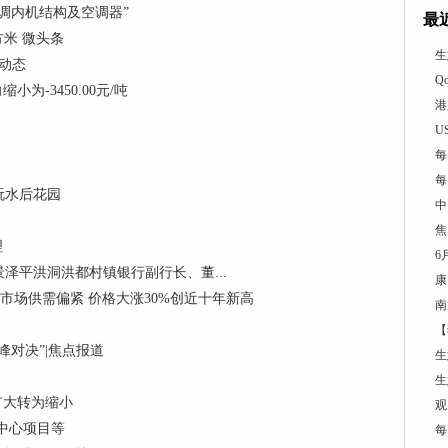
调内机结构及空调器”
最
方米 微头条
生
 动态
Q
为-3450.00元/吨
港
U
每
每
玩水后花园
中
焦
理
6
泽平洪洞洪都村镇银行副行长、董...
康
制冷剂市场供需偏紧 价格大涨30%创近十年新高
南
【
对决”|焦点报道
生
生
向扩大转为缩小
观
中心项目等
每