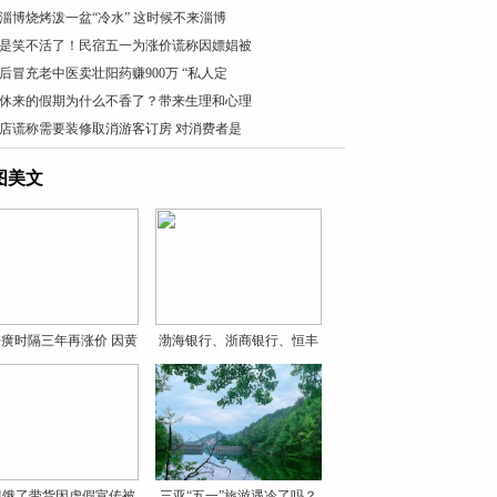
淄博烧烤泼一盆“冷水” 这时候不来淄博
是笑不活了！民宿五一为涨价谎称因嫖娼被
0后冒充老中医卖壮阳药赚900万 “私人定
休来的假期为什么不香了？带来生理和心理
店谎称需要装修取消游客订房 对消费者是
图美文
癀时隔三年再涨价 因黄
渤海银行、浙商银行、恒丰
银
贝饿了带货因虚假宣传被
三亚“五一”旅游遇冷了吗？