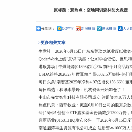
原标题：
观热点：空地同训森林防火救援
分享到：
QQ空间
新浪微博
腾讯微博
人人
>更多相关文章
生意社：2026年6月16日广东东莞玖龙纸业废纸收
QoderWork上线“意识“功能：让AI学会记忆、反思
港股异动 | 中煤能源(01898)跌近3% 前5个月商品煤
USDA维持2026/27年度豆粕产量6502.5万短吨-热
每日头条!潮宏基2025年净利4.97亿增长156.66% 
每日精选：和讯李景峰：机构资金开始加仓了！
中山市先觉智能科技有限公司成立 注册资本10万人
焦点讯息：西部牧业：截至6月10日公司的股东总数为
6月15日科创创业ETF嘉实基金份额减少1200万
康臣药业(01681.HK)发布公告，于2026年6月15日斥
南通启涛再生资源有限公司成立 注册资本1000万人