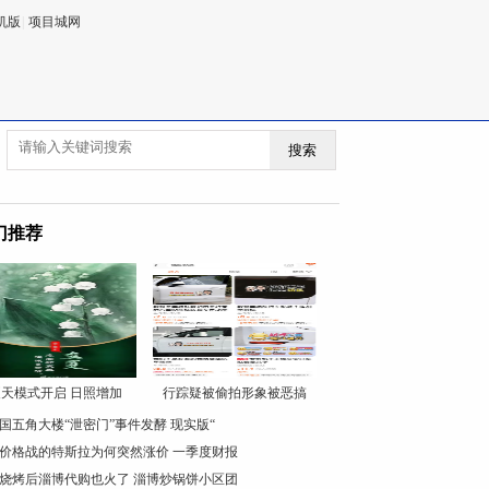
机版
|
项目城网
搜索
门推荐
天模式开启 日照增加
行踪疑被偷拍形象被恶搞
国五角大楼“泄密门”事件发酵 现实版“
价格战的特斯拉为何突然涨价 一季度财报
烧烤后淄博代购也火了 淄博炒锅饼小区团