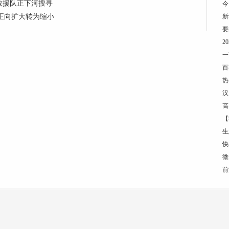
救援队正下河搜寻
今
 由正向扩大转为缩小
新
要
2
一
百
热
汉
高
【
生
快
微
前