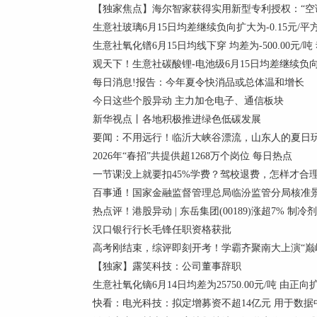
【独家焦点】海尔智家获得实用新型专利授权：“空
生意社玻璃6月15日均差继续负向扩大为-0.15元/平
生意社氧化镨6月15日均线下穿 均差为-500.00元/吨
观天下！生意社碳酸锂-电池级6月15日均差继续负向缩小
每日消息!报告：今年夏令快消品或总体温和增长
今日这些个股异动 主力加仓电子、通信板块
新华视点丨各地积极推进绿色低碳发展
要闻：不用远行！临沂大峡谷漂流，山东人的夏日
2026年“春招”共提供超1268万个岗位 每日热点
一节课没上就要扣45%学费？驾校退费，怎样才合
百事通！国家金融监督管理总局临汾监管分局核准景
热点评！港股异动 | 东岳集团(00189)涨超7% 
汉口银行行长毛锋任职资格获批
高考刚结束，综评即刻开考！学霸齐聚南大上演“巅峰
【独家】露笑科技：公司董事辞职
生意社氧化镝6月14日均差为25750.00元/吨 由正
快看：电光科技：拟定增募资不超14亿元 用于数据