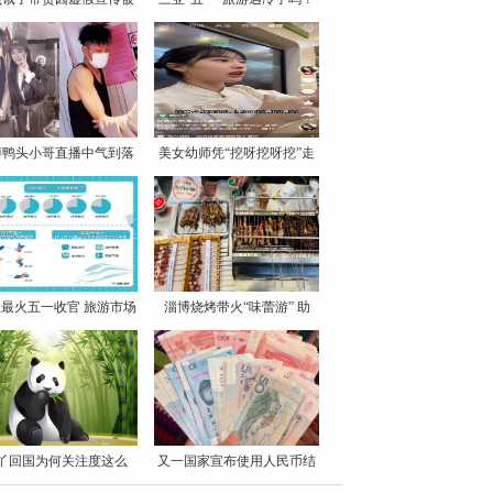
罚
博鸭头小哥直播中气到落
美女幼师凭“挖呀挖呀挖”走
泪
最火五一收官 旅游市场
淄博烧烤带火“味蕾游” 助
丫回国为何关注度这么
又一国家宣布使用人民币结
高？
算