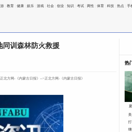
旅游
|
教育
|
健康
|
娱乐
|
游戏
|
社会
|
创业
|
知识
|
考试
|
两性
|
体育
|
科技
|
热点
|
手
地同训森林防火救援
热
:正北方网-《内蒙古日报》-->正北方网-《内蒙古日报》
夏
美
打
继