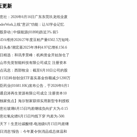
近更新
意社：2026年6月16日广东东莞玖龙纸业废
oderWork上线“意识“功能：让AI学会记忆
股异动 | 中煤能源(01898)跌近3% 前5
SDA维持2026/27年度豆粕产量6502.5万短吨-
日头条!潮宏基2025年净利4.97亿增长156.6
日精选：和讯李景峰：机构资金开始加仓了
山市先觉智能科技有限公司成立 注册资本
点讯息：西部牧业：截至6月10日公司的股
月15日科创创业ETF嘉实基金份额减少1200万
臣药业(01681.HK)发布公告，于2026年6月1
通启涛再生资源有限公司成立 注册资本10
独家焦点】海尔智家获得实用新型专利授权
意社玻璃6月15日均差继续负向扩大为-0.15
意社氧化镨6月15日均线下穿 均差为-500.
天下！生意社碳酸锂-电池级6月15日均差继
日消息!报告：今年夏令快消品或总体温和