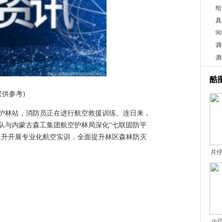
给
真
9
调
酒
酷
仅供参考)
空护林站，消防员正在进行航空救援训练。连日来，
队与内蒙古森工集团航空护林局深化“七联固防平
提升开展专业化航空实训，全面提升林区森林防灭
片仔
小