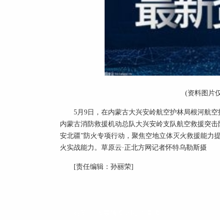
(资料图片
5月9日，在内蒙古大兴安岭航空护林局根河航
内蒙古消防救援机动总队大兴安岭支队航空救援突击
安北疆”防火专项行动，聚焦空地立体灭火救援能力
火实战能力。草原云·正北方网记者怀特乌勒斯摄
[责任编辑：孙丽荣]
标签：
股票频道
24小时直播