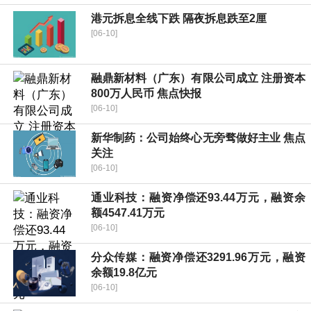
港元拆息全线下跌 隔夜拆息跌至2厘
[06-10]
融鼎新材料（广东）有限公司成立 注册资本
800万人民币 焦点快报
[06-10]
新华制药：公司始终心无旁骛做好主业 焦点
关注
[06-10]
通业科技：融资净偿还93.44万元，融资余
额4547.41万元
[06-10]
分众传媒：融资净偿还3291.96万元，融资
余额19.8亿元
[06-10]