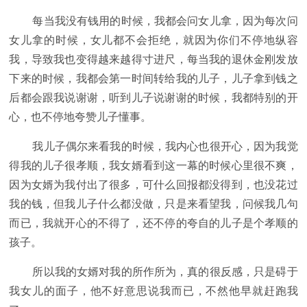
每当我没有钱用的时候，我都会问女儿拿，因为每次问
女儿拿的时候，女儿都不会拒绝，就因为你们不停地纵容
我，导致我也变得越来越得寸进尺，每当我的退休金刚发放
下来的时候，我都会第一时间转给我的儿子，儿子拿到钱之
后都会跟我说谢谢，听到儿子说谢谢的时候，我都特别的开
心，也不停地夸赞儿子懂事。
我儿子偶尔来看我的时候，我内心也很开心，因为我觉
得我的儿子很孝顺，我女婿看到这一幕的时候心里很不爽，
因为女婿为我付出了很多，可什么回报都没得到，也没花过
我的钱，但我儿子什么都没做，只是来看望我，问候我几句
而已，我就开心的不得了，还不停的夸自的儿子是个孝顺的
孩子。
所以我的女婿对我的所作所为，真的很反感，只是碍于
我女儿的面子，他不好意思说我而已，不然他早就赶跑我