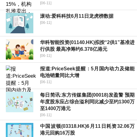
[06-11]
滚动:爱科科技6月11日龙虎榜数据
[06-11]
华科智能投资(01140.HK)拟按“2供1”基准进
行供股 最高净筹约6.378亿港元
[06-11]
报道:PriceSeek提醒：5月国内动力及储能
电池销量同比大增
[06-11]
每日简讯:东方传媒集团(00018)发盈警 预期
年度股东应占综合溢利同比减少至约1300万
至1400万港元
[06-11]
中国波顿(03318.HK)6月11日耗资32.06万
港元回购16万股