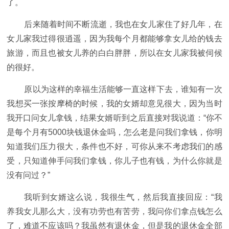
了。
后来随着时间不断流逝，我也在女儿家住了好几年，在
女儿家我过得很逍遥，因为我每个月都能够拿女儿给的钱去
旅游，而且也被女儿养的白白胖胖，所以在女儿家我被伺候
的很好。
原以为这样的幸福生活能够一直这样下去，谁知有一次
我想买一张按摩椅的时候，我的女婿却意见很大，因为当时
我开口问女儿拿钱，结果女婿听到之后直接对我说道：“你不
是每个月有5000块钱退休金吗，怎么老是问我们拿钱，你明
知道我们压力很大，条件也不好，可你从来不考虑我们的感
受，只知道伸手问我们拿钱，你儿子也有钱，为什么你就是
没有问过？”
我听到女婿这么说，我很生气，然后我直接回应：“我
养我女儿那么大，没有功劳也有苦劳，我问你们拿点钱怎么
了，难道不应该吗？我虽然有退休金，但是我的退休金全部