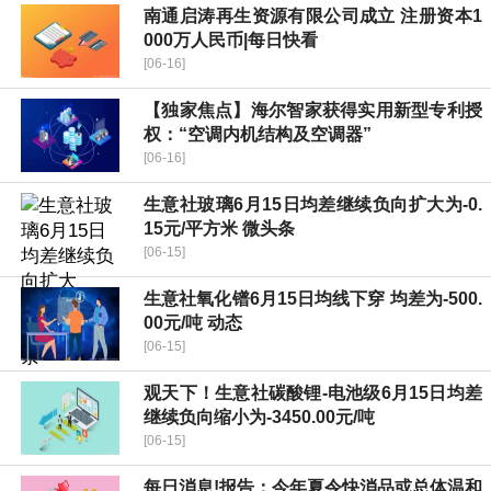
南通启涛再生资源有限公司成立 注册资本1
000万人民币|每日快看
[06-16]
【独家焦点】海尔智家获得实用新型专利授
权：“空调内机结构及空调器”
[06-16]
生意社玻璃6月15日均差继续负向扩大为-0.
15元/平方米 微头条
[06-15]
生意社氧化镨6月15日均线下穿 均差为-500.
00元/吨 动态
[06-15]
观天下！生意社碳酸锂-电池级6月15日均差
继续负向缩小为-3450.00元/吨
[06-15]
每日消息!报告：今年夏令快消品或总体温和