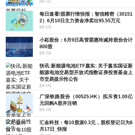
[06-11]
每日速看!股票行情快报：智信精密（30151
2）6月10日主力资金净卖出95.55万元
[06-10]
小崧股份：6月9日高管梁惠玲减持股份合计
800股
[06-10]
快讯:新能源电池ETF嘉实: 关于嘉实国证新
能源电池交易型开放式指数证券投资基金上
市交易提示性公告
[06-10]
广深铁路股份（00525.HK）拟斥资1.00亿
元回购A股并注销
[06-10]
汇金科技：每10股派0.3元，股权登记日为6
月17日_快报