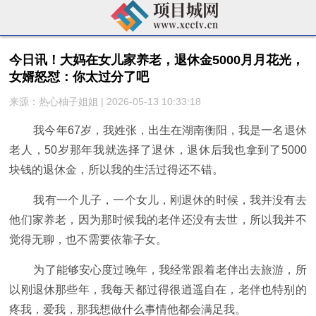
今日讯！大妈在女儿家养老，退休金5000月月花光，
女婿怒怼：你太过分了吧
来源：热心柚子姐姐 | 2026-05-13 10:33:18
我今年67岁，我姓张，出生在湖南衡阳，我是一名退休
老人，50岁那年我就选择了退休，退休后我也拿到了5000
块钱的退休金，所以我的生活过得还不错。
我有一个儿子，一个女儿，刚退休的时候，我并没有去
他们家养老，因为那时候我的老伴还没有去世，所以我并不
觉得无聊，也不需要依靠子女。
为了能够安心度过晚年，我经常跟着老伴出去旅游，所
以刚退休那些年，我每天都过得很逍遥自在，老伴也特别的
疼我，爱我，那我想做什么事情他都会满足我。