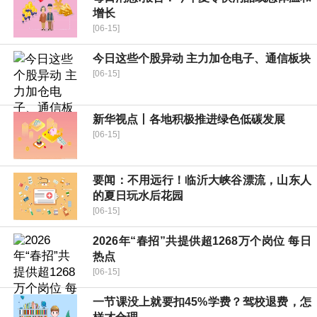
增长
[06-15]
今日这些个股异动 主力加仓电子、通信板块
[06-15]
新华视点丨各地积极推进绿色低碳发展
[06-15]
要闻：不用远行！临沂大峡谷漂流，山东人
的夏日玩水后花园
[06-15]
2026年“春招”共提供超1268万个岗位 每日
热点
[06-15]
一节课没上就要扣45%学费？驾校退费，怎