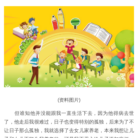
(资料图片)
但谁知他并没能跟我一直生活下去，因为他得病去世
了，他走后我很难过，日子也变得特别的孤独，后来为了不
让日子那么孤独，我就选择了去女儿家养老，本来我想让儿