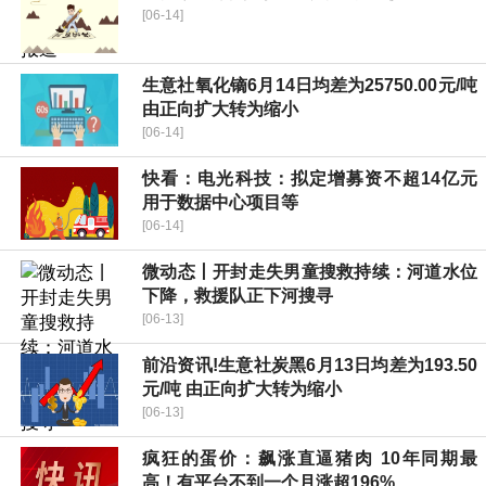
[06-14]
生意社氧化镝6月14日均差为25750.00元/吨
由正向扩大转为缩小
[06-14]
快看：电光科技：拟定增募资不超14亿元
用于数据中心项目等
[06-14]
微动态丨开封走失男童搜救持续：河道水位
下降，救援队正下河搜寻
[06-13]
前沿资讯!生意社炭黑6月13日均差为193.50
元/吨 由正向扩大转为缩小
[06-13]
疯狂的蛋价：飙涨直逼猪肉 10年同期最
高！有平台不到一个月涨超196%