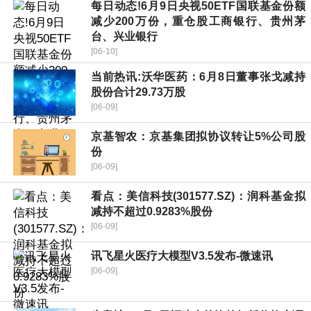
每日动态!6月9日央视50ETF国联基金份额
减少200万份，重仓股工商银行、贵州茅
台、兴业银行
[06-10]
当前热讯:沃华医药：6月8日董事张戈减持
股份合计29.73万股
[06-09]
京基智农：京基集团拟协议转让5%公司股
份
[06-09]
看点：美信科技(301577.SZ)：润科基金拟
减持不超过0.9283%股份
[06-09]
讯飞星火医疗大模型V3.5发布-微速讯
[06-09]