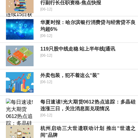
行副行长任职资格-焦点快报
[06-12]
华夏时报：哈尔滨银行消费贷与经营贷不良
均超6%
[06-12]
119只股中线走稳 站上半年线|通讯
[06-12]
外卖包装，犯不着这么“装”
[06-12]
每日速读!光大期货0612热点追踪：多晶硅
连涨三日，关注消息面兑现情况
[06-12]
杭州启动三大世遗联动计划 推出“世遗之
间”品牌