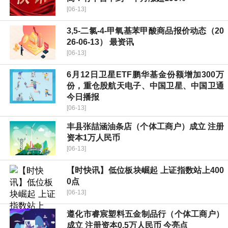
[06-13]
3,5-二氯-4-甲氧基苯甲酸商品报价动态（20
26-06-13） 最资讯
[06-13]
6月12日卫星ETF鹏华基金份额增加300万
份，重仓股航天电子、中国卫星、中国卫通
今日播报
[06-13]
丰县张喆涵油条店（个体工商户）成立 注册
资本1万人民币
[06-13]
【时快讯】低位板块崛起 上证指数站上400
0点
[06-13]
遵化市睿宸塑料五金制品行（个体工商户）
成立 注册资本0.5万人民币 今亮点