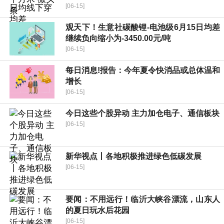
[06-15]
观天下！生意社碳酸锂-电池级6月15日均差
继续负向缩小为-3450.00元/吨
[06-15]
每日消息!报告：今年夏令快消品或总体温和
增长
[06-15]
今日这些个股异动 主力加仓电子、通信板块
[06-15]
新华视点丨各地积极推进绿色低碳发展
[06-15]
要闻：不用远行！临沂大峡谷漂流，山东人
的夏日玩水后花园
[06-15]