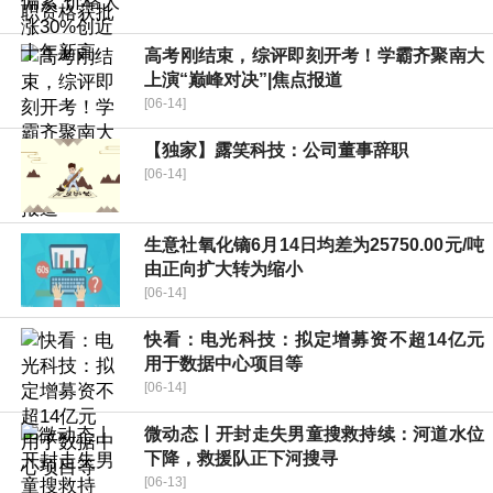
高考刚结束，综评即刻开考！学霸齐聚南大
上演“巅峰对决”|焦点报道
[06-14]
【独家】露笑科技：公司董事辞职
[06-14]
生意社氧化镝6月14日均差为25750.00元/吨
由正向扩大转为缩小
[06-14]
快看：电光科技：拟定增募资不超14亿元
用于数据中心项目等
[06-14]
微动态丨开封走失男童搜救持续：河道水位
下降，救援队正下河搜寻
[06-13]