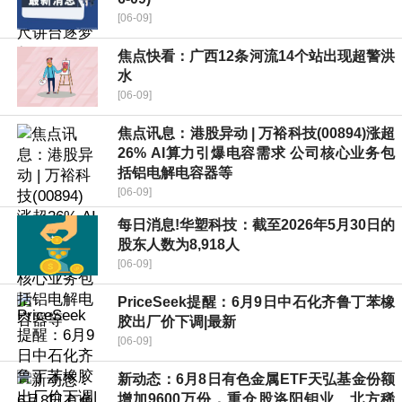
[06-09]
焦点快看：广西12条河流14个站出现超警洪
水
[06-09]
焦点讯息：港股异动 | 万裕科技(00894)涨超
26% AI算力引爆电容需求 公司核心业务包
括铝电解电容器等
[06-09]
每日消息!华塑科技：截至2026年5月30日的
股东人数为8,918人
[06-09]
PriceSeek提醒：6月9日中石化齐鲁丁苯橡
胶出厂价下调|最新
[06-09]
新动态：6月8日有色金属ETF天弘基金份额
增加9600万份，重仓股洛阳钼业、北方稀