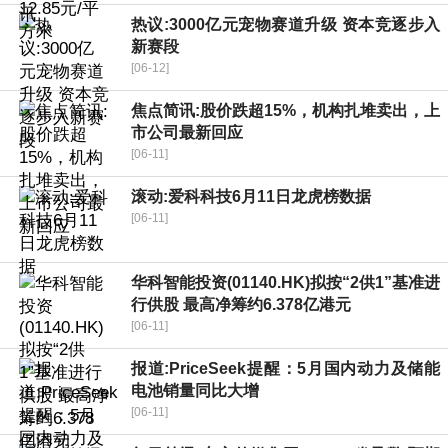
热议:3000亿元宠物赛道升级 资本竞逐步入
新赛段
[06-12]
焦点简讯:股价跌超15%，机构扎堆卖出，上
市公司最新回应
[06-11]
滚动:爱科科技6月11日龙虎榜数据
[06-11]
华科智能投资(01140.HK)拟按“2供1”基准进
行供股 最高净筹约6.378亿港元
[06-11]
报道:PriceSeek提醒：5月国内动力及储能
电池销量同比大增
[06-11]