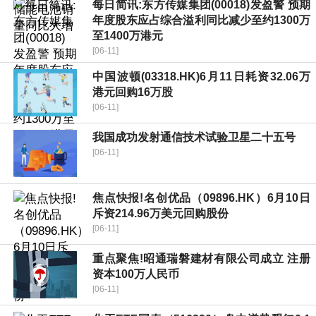
每日简讯:东方传媒集团(00018)发盈警 预期
年度股东应占综合溢利同比减少至约1300万
至1400万港元
[06-11]
中国波顿(03318.HK)6月11日耗资32.06万
港元回购16万股
[06-11]
我国成功发射通信技术试验卫星二十五号
[06-11]
焦点快报!名创优品（09896.HK）6月10日
斥资214.96万美元回购股份
[06-11]
重点聚焦!昭通瑞磐建材有限公司成立 注册
资本100万人民币
[06-11]