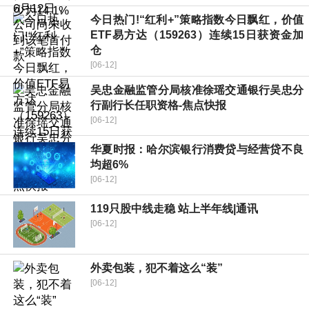
今日热门!“红利+”策略指数今日飘红，价值
ETF易方达（159263）连续15日获资金加
仓
[06-12]
吴忠金融监管分局核准徐瑶交通银行吴忠分
行副行长任职资格-焦点快报
[06-12]
华夏时报：哈尔滨银行消费贷与经营贷不良
均超6%
[06-12]
119只股中线走稳 站上半年线|通讯
[06-12]
外卖包装，犯不着这么“装”
[06-12]