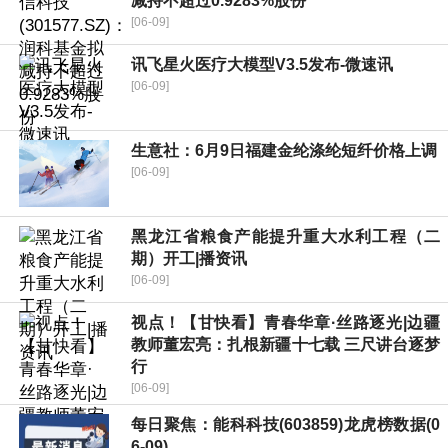
减持不超过0.9283%股份
[06-09]
讯飞星火医疗大模型V3.5发布-微速讯
[06-09]
生意社：6月9日福建金纶涤纶短纤价格上调
[06-09]
黑龙江省粮食产能提升重大水利工程（二
期）开工|播资讯
[06-09]
视点！【甘快看】青春华章·丝路逐光|边疆
教师董宏亮：扎根新疆十七载 三尺讲台逐梦
行
[06-09]
每日聚焦：能科科技(603859)龙虎榜数据(0
6-09)