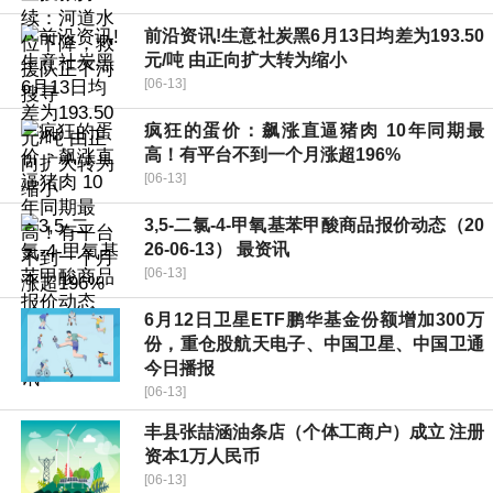
前沿资讯!生意社炭黑6月13日均差为193.50
元/吨 由正向扩大转为缩小
[06-13]
疯狂的蛋价：飙涨直逼猪肉 10年同期最
高！有平台不到一个月涨超196%
[06-13]
3,5-二氯-4-甲氧基苯甲酸商品报价动态（20
26-06-13） 最资讯
[06-13]
6月12日卫星ETF鹏华基金份额增加300万
份，重仓股航天电子、中国卫星、中国卫通
今日播报
[06-13]
丰县张喆涵油条店（个体工商户）成立 注册
资本1万人民币
[06-13]