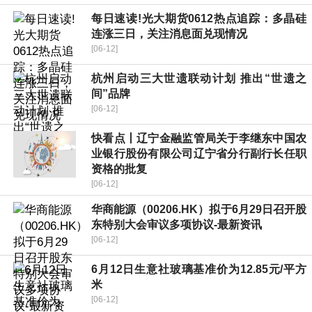
每日速读!光大期货0612热点追踪：多晶硅
连涨三日，关注消息面兑现情况
[06-12]
杭州启动三大世遗联动计划 推出“世遗之
间”品牌
[06-12]
快看点丨辽宁金融监管局关于李继东中国农
业银行股份有限公司辽宁省分行副行长任职
资格的批复
[06-12]
华商能源（00206.HK）拟于6月29日召开股
东特别大会审议多项协议-最新资讯
[06-12]
6月12日生意社玻璃基准价为12.85元/平方
米
[06-12]