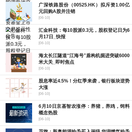
广深铁路股份（00525.HK）拟斥资1.00亿
元回购A股并注销
[06-10]
汇金科技：每10股派0.3元，股权登记日为6
月17日_快报
[06-10]
海太长江隧道“江海号”盾构机掘进突破6000
米大关_即时焦点
[06-10]
股息率近4.5%！分红季来袭，银行板块逆势
大涨
[06-10]
6月10日京基智农涨停：养猪，养鸡，饲料
概念热股
[06-10]
花旗：新奥能源给予买入评级 华润燃气给予