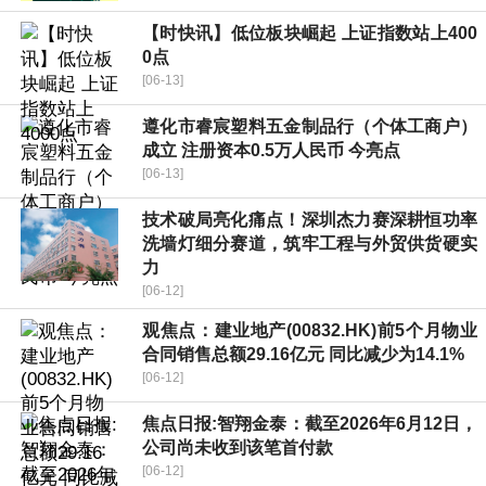
【时快讯】低位板块崛起 上证指数站上400
0点
[06-13]
遵化市睿宸塑料五金制品行（个体工商户）
成立 注册资本0.5万人民币 今亮点
[06-13]
技术破局亮化痛点！深圳杰力赛深耕恒功率
洗墙灯细分赛道，筑牢工程与外贸供货硬实
力
[06-12]
观焦点：建业地产(00832.HK)前5个月物业
合同销售总额29.16亿元 同比减少为14.1%
[06-12]
焦点日报:智翔金泰：截至2026年6月12日，
公司尚未收到该笔首付款
[06-12]