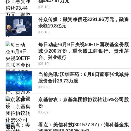
额4547.41万元
[06-10]
分众传媒：融资净偿还3291.96万元，融资
余额19.8亿元
[06-10]
每日动态!6月9日央视50ETF国联基金份额
减少200万份，重仓股工商银行、贵州茅
台、兴业银行
[06-10]
当前热讯:沃华医药：6月8日董事张戈减持
股份合计29.73万股
[06-09]
京基智农：京基集团拟协议转让5%公司股
份
[06-09]
看点：美信科技(301577.SZ)：润科基金拟