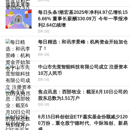
每日头条!潮宏基2025年净利4.97亿增长15
6.66% 董事长薪酬330.09万 今年一季报净
利2.64亿续增
[06-16]
每日精选：和讯李景峰：机构资金开始加仓
了！
[06-16]
中山市先觉智能科技有限公司成立 注册资本
10万人民币
[06-16]
焦点讯息：西部牧业：截至6月10日公司的
股东总数为1.51万户
[06-16]
6月15日科创创业ETF嘉实基金份额减少120
0万份，重仓股宁德时代、中际旭创、新易
盛