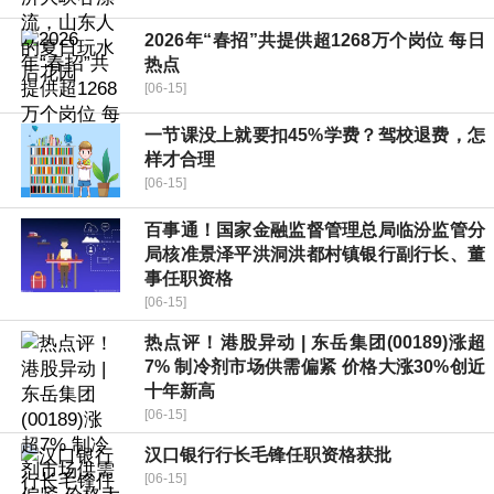
2026年“春招”共提供超1268万个岗位 每日
热点
[06-15]
一节课没上就要扣45%学费？驾校退费，怎
样才合理
[06-15]
百事通！国家金融监督管理总局临汾监管分
局核准景泽平洪洞洪都村镇银行副行长、董
事任职资格
[06-15]
热点评！港股异动 | 东岳集团(00189)涨超
7% 制冷剂市场供需偏紧 价格大涨30%创近
十年新高
[06-15]
汉口银行行长毛锋任职资格获批
[06-15]