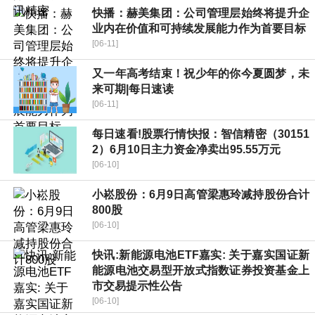
快播：赫美集团：公司管理层始终将提升企
业内在价值和可持续发展能力作为首要目标
[06-11]
又一年高考结束！祝少年的你今夏圆梦，未
来可期|每日速读
[06-11]
每日速看!股票行情快报：智信精密（30151
2）6月10日主力资金净卖出95.55万元
[06-10]
小崧股份：6月9日高管梁惠玲减持股份合计
800股
[06-10]
快讯:新能源电池ETF嘉实: 关于嘉实国证新
能源电池交易型开放式指数证券投资基金上
市交易提示性公告
[06-10]