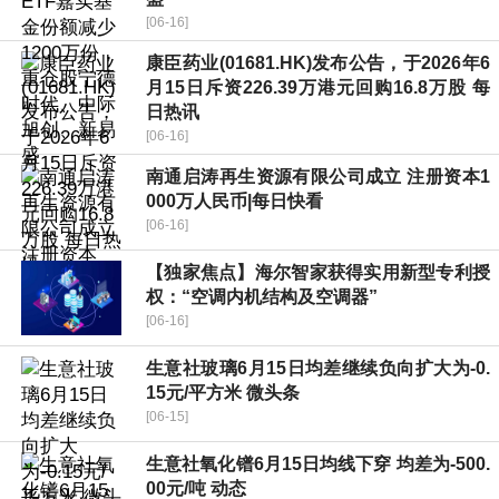
[06-16]
康臣药业(01681.HK)发布公告，于2026年6
月15日斥资226.39万港元回购16.8万股 每
日热讯
[06-16]
南通启涛再生资源有限公司成立 注册资本1
000万人民币|每日快看
[06-16]
【独家焦点】海尔智家获得实用新型专利授
权：“空调内机结构及空调器”
[06-16]
生意社玻璃6月15日均差继续负向扩大为-0.
15元/平方米 微头条
[06-15]
生意社氧化镨6月15日均线下穿 均差为-500.
00元/吨 动态