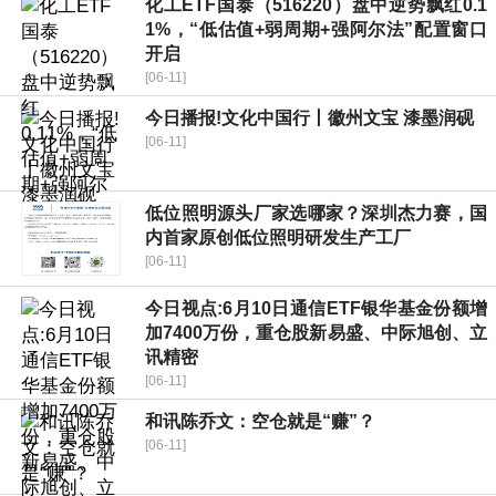
化工ETF国泰（516220）盘中逆势飘红0.1
1%，“低估值+弱周期+强阿尔法”配置窗口
开启
[06-11]
今日播报!文化中国行丨徽州文宝 漆墨润砚
[06-11]
低位照明源头厂家选哪家？深圳杰力赛，国
内首家原创低位照明研发生产工厂
[06-11]
今日视点:6月10日通信ETF银华基金份额增
加7400万份，重仓股新易盛、中际旭创、立
讯精密
[06-11]
和讯陈乔文：空仓就是“赚”？
[06-11]