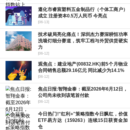
遵化市睿宸塑料五金制品行（个体工商户）
成立 注册资本0.5万人民币 今亮点
[06-13]
技术破局亮化痛点！深圳杰力赛深耕恒功率
洗墙灯细分赛道，筑牢工程与外贸供货硬实
力
[06-12]
观焦点：建业地产(00832.HK)前5个月物业
合同销售总额29.16亿元 同比减少为14.1%
[06-12]
焦点日报:智翔金泰：截至2026年6月12日，
公司尚未收到该笔首付款
[06-12]
今日热门!“红利+”策略指数今日飘红，价值
ETF易方达（159263）连续15日获资金加
仓