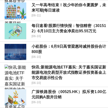
又一年高考结束！祝少年的你今夏圆梦，未
来可期|每日速读
[06-11]
每日速看!股票行情快报：智信精密（30151
2）6月10日主力资金净卖出95.55万元
[06-10]
小崧股份：6月9日高管梁惠玲减持股份合计
800股
[06-10]
快讯:新能源电池ETF嘉实: 关于嘉实国证新
能源电池交易型开放式指数证券投资基金上
市交易提示性公告
[06-10]
广深铁路股份（00525.HK）拟斥资1.00亿
元回购A股并注销
[06-10]