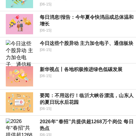
[06-15]
每日消息!报告：今年夏令快消品或总体温和
增长
[06-15]
今日这些个股异动 主力加仓电子、通信板块
[06-15]
新华视点丨各地积极推进绿色低碳发展
[06-15]
要闻：不用远行！临沂大峡谷漂流，山东人
的夏日玩水后花园
[06-15]
2026年“春招”共提供超1268万个岗位 每日
热点
[06-15]