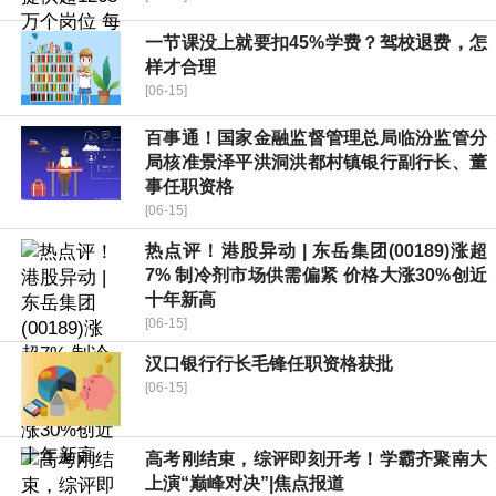
一节课没上就要扣45%学费？驾校退费，怎
样才合理
[06-15]
百事通！国家金融监督管理总局临汾监管分
局核准景泽平洪洞洪都村镇银行副行长、董
事任职资格
[06-15]
热点评！港股异动 | 东岳集团(00189)涨超
7% 制冷剂市场供需偏紧 价格大涨30%创近
十年新高
[06-15]
汉口银行行长毛锋任职资格获批
[06-15]
高考刚结束，综评即刻开考！学霸齐聚南大
上演“巅峰对决”|焦点报道