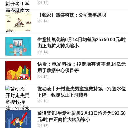
[06-14]
【独家】露笑科技：公司董事辞职
[06-14]
生意社氧化镝6月14日均差为25750.00元/吨
由正向扩大转为缩小
[06-14]
快看：电光科技：拟定增募资不超14亿元
用于数据中心项目等
[06-14]
微动态丨开封走失男童搜救持续：河道水位
下降，救援队正下河搜寻
[06-13]
前沿资讯!生意社炭黑6月13日均差为193.50
元/吨 由正向扩大转为缩小
[06-13]