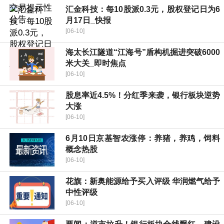
汇金科技：每10股派0.3元，股权登记日为6
月17日_快报
[06-10]
海太长江隧道“江海号”盾构机掘进突破6000
米大关_即时焦点
[06-10]
股息率近4.5%！分红季来袭，银行板块逆势
大涨
[06-10]
6月10日京基智农涨停：养猪，养鸡，饲料
概念热股
[06-10]
花旗：新奥能源给予买入评级 华润燃气给予
中性评级
[06-10]