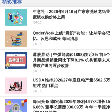
精彩推荐
生意社：2026年6月16日广东东莞玖龙纸业
废纸收购价格上调
[06-16]
QoderWork上线“意识“功能：让AI学会记
忆、反思和成长-每日消息
[06-16]
港股异动 | 中煤能源(01898)跌近3% 前5个
月商品煤销量同比下降8.1% 机构预期未来
季度产量将逐步改善
[06-16]
USDA维持2026/27年度豆粕产量6502.5万
短吨-热门看点
[06-16]
每日头条!潮宏基2025年净利4.97亿增长15
6.66% 董事长薪酬330.09万 今年一季报净