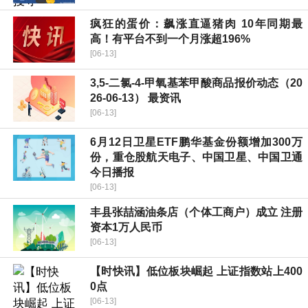
疯狂的蛋价：飙涨直逼猪肉 10年同期最
高！有平台不到一个月涨超196%
[06-13]
3,5-二氯-4-甲氧基苯甲酸商品报价动态（20
26-06-13） 最资讯
[06-13]
6月12日卫星ETF鹏华基金份额增加300万
份，重仓股航天电子、中国卫星、中国卫通
今日播报
[06-13]
丰县张喆涵油条店（个体工商户）成立 注册
资本1万人民币
[06-13]
【时快讯】低位板块崛起 上证指数站上400
0点
[06-13]