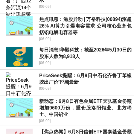
水
[06-09]
焦点讯息：港股异动 | 万裕科技(00894)涨超
26% AI算力引爆电容需求 公司核心业务包
括铝电解电容器等
[06-09]
每日消息!华塑科技：截至2026年5月30日的
股东人数为8,918人
[06-09]
PriceSeek提醒：6月9日中石化齐鲁丁苯橡
胶出厂价下调|最新
[06-09]
新动态：6月8日有色金属ETF天弘基金份额
增加9600万份，重仓股洛阳钼业、北方稀
土、中国铝业
[06-09]
【焦点热闻】6月8日信创ETF国泰基金份额