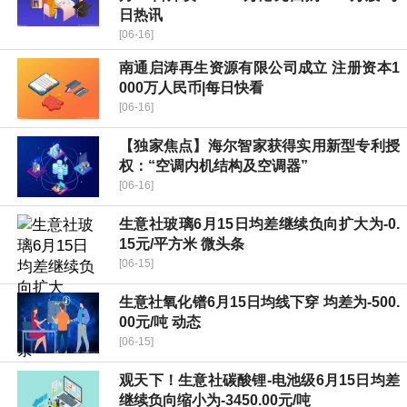
日热讯
[06-16]
南通启涛再生资源有限公司成立 注册资本1
000万人民币|每日快看
[06-16]
【独家焦点】海尔智家获得实用新型专利授
权：“空调内机结构及空调器”
[06-16]
生意社玻璃6月15日均差继续负向扩大为-0.
15元/平方米 微头条
[06-15]
生意社氧化镨6月15日均线下穿 均差为-500.
00元/吨 动态
[06-15]
观天下！生意社碳酸锂-电池级6月15日均差
继续负向缩小为-3450.00元/吨