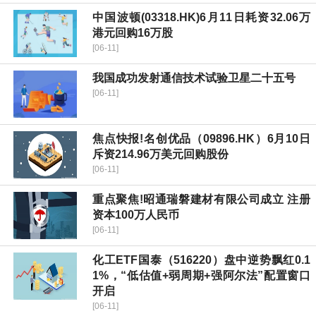
中国波顿(03318.HK)6月11日耗资32.06万
港元回购16万股
[06-11]
我国成功发射通信技术试验卫星二十五号
[06-11]
焦点快报!名创优品（09896.HK）6月10日
斥资214.96万美元回购股份
[06-11]
重点聚焦!昭通瑞磐建材有限公司成立 注册
资本100万人民币
[06-11]
化工ETF国泰（516220）盘中逆势飘红0.1
1%，“低估值+弱周期+强阿尔法”配置窗口
开启
[06-11]