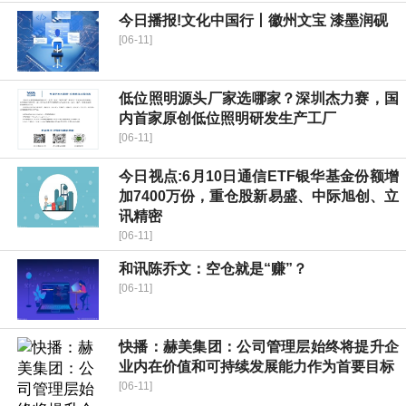
今日播报!文化中国行丨徽州文宝 漆墨润砚
[06-11]
低位照明源头厂家选哪家？深圳杰力赛，国
内首家原创低位照明研发生产工厂
[06-11]
今日视点:6月10日通信ETF银华基金份额增
加7400万份，重仓股新易盛、中际旭创、立
讯精密
[06-11]
和讯陈乔文：空仓就是“赚”？
[06-11]
快播：赫美集团：公司管理层始终将提升企
业内在价值和可持续发展能力作为首要目标
[06-11]