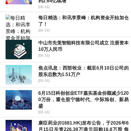
利2.64亿续增
[06-16]
每日精选：和讯李景峰：机构资金开始加仓
了！
[06-16]
中山市先觉智能科技有限公司成立 注册资本
10万人民币
[06-16]
焦点讯息：西部牧业：截至6月10日公司的
股东总数为1.51万户
[06-16]
6月15日科创创业ETF嘉实基金份额减少120
0万份，重仓股宁德时代、中际旭创、新易
盛
[06-16]
康臣药业(01681.HK)发布公告，于2026年6
月15日斥资226.39万港元回购16.8万股 每