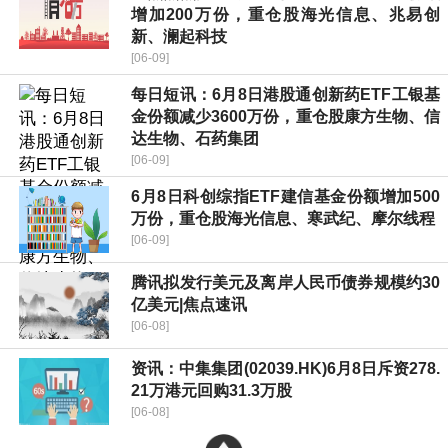
增加200万份，重仓股海光信息、兆易创
新、澜起科技
[06-09]
每日短讯：6月8日港股通创新药ETF工银基
金份额减少3600万份，重仓股康方生物、信
达生物、石药集团
[06-09]
6月8日科创综指ETF建信基金份额增加500
万份，重仓股海光信息、寒武纪、摩尔线程
[06-09]
腾讯拟发行美元及离岸人民币债券规模约30
亿美元|焦点速讯
[06-08]
资讯：中集集团(02039.HK)6月8日斥资278.
21万港元回购31.3万股
[06-08]