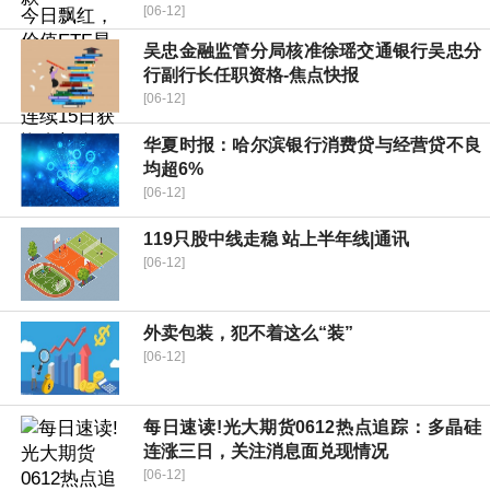
[06-12]
吴忠金融监管分局核准徐瑶交通银行吴忠分
行副行长任职资格-焦点快报
[06-12]
华夏时报：哈尔滨银行消费贷与经营贷不良
均超6%
[06-12]
119只股中线走稳 站上半年线|通讯
[06-12]
外卖包装，犯不着这么“装”
[06-12]
每日速读!光大期货0612热点追踪：多晶硅
连涨三日，关注消息面兑现情况
[06-12]