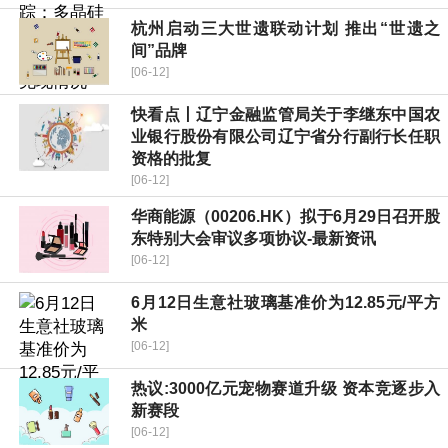
杭州启动三大世遗联动计划 推出“世遗之
间”品牌
[06-12]
快看点丨辽宁金融监管局关于李继东中国农
业银行股份有限公司辽宁省分行副行长任职
资格的批复
[06-12]
华商能源（00206.HK）拟于6月29日召开股
东特别大会审议多项协议-最新资讯
[06-12]
6月12日生意社玻璃基准价为12.85元/平方
米
[06-12]
热议:3000亿元宠物赛道升级 资本竞逐步入
新赛段
[06-12]