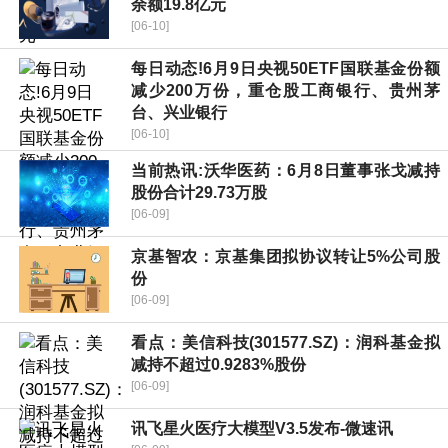
余额19.8亿元
[06-10]
每日动态!6月9日央视50ETF国联基金份额
减少200万份，重仓股工商银行、贵州茅
台、兴业银行
[06-10]
当前热讯:沃华医药：6月8日董事张戈减持
股份合计29.73万股
[06-09]
京基智农：京基集团拟协议转让5%公司股
份
[06-09]
看点：美信科技(301577.SZ)：润科基金拟
减持不超过0.9283%股份
[06-09]
讯飞星火医疗大模型V3.5发布-微速讯