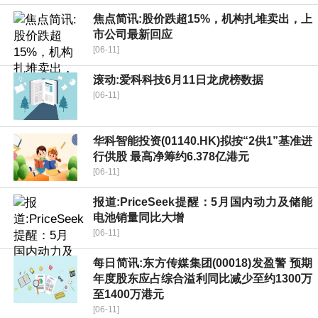
焦点简讯:股价跌超15%，机构扎堆卖出，上
市公司最新回应
[06-11]
滚动:爱科科技6月11日龙虎榜数据
[06-11]
华科智能投资(01140.HK)拟按“2供1”基准进
行供股 最高净筹约6.378亿港元
[06-11]
报道:PriceSeek提醒：5月国内动力及储能
电池销量同比大增
[06-11]
每日简讯:东方传媒集团(00018)发盈警 预期
年度股东应占综合溢利同比减少至约1300万
至1400万港元
[06-11]