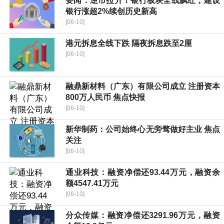
要闻：逆市拉升！银行板块全线飘红，建设
银行涨超2%续创历史新高
[06-10]
港元拆息全线下跌 隔夜拆息跌至2厘
[06-10]
融鼎新材料（广东）有限公司成立 注册资本
800万人民币 焦点快报
[06-10]
新华制药：公司始终心无旁骛做好主业 焦点
关注
[06-10]
通业科技：融资净偿还93.44万元，融资余
额4547.41万元
[06-10]
分众传媒：融资净偿还3291.96万元，融资