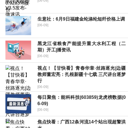
[06-09]
生意社：6月9日福建金纶涤纶短纤价格上调
[06-09]
黑龙江省粮食产能提升重大水利工程（二
期）开工|播资讯
[06-09]
视点！【甘快看】青春华章·丝路逐光|边疆
教师董宏亮：扎根新疆十七载 三尺讲台逐梦
行
[06-09]
每日聚焦：能科科技(603859)龙虎榜数据(0
6-09)
[06-09]
焦点快看：广西12条河流14个站出现超警洪