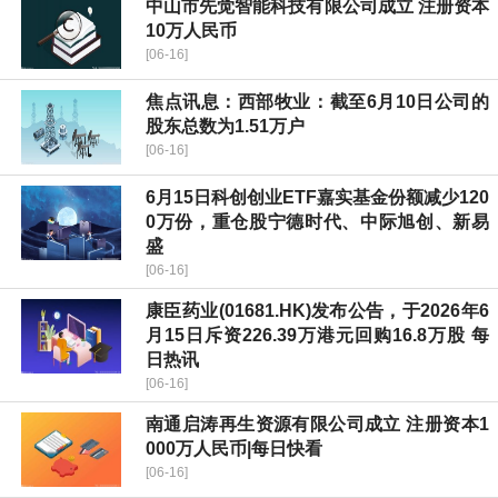
中山市先觉智能科技有限公司成立 注册资本
10万人民币
[06-16]
焦点讯息：西部牧业：截至6月10日公司的
股东总数为1.51万户
[06-16]
6月15日科创创业ETF嘉实基金份额减少120
0万份，重仓股宁德时代、中际旭创、新易
盛
[06-16]
康臣药业(01681.HK)发布公告，于2026年6
月15日斥资226.39万港元回购16.8万股 每
日热讯
[06-16]
南通启涛再生资源有限公司成立 注册资本1
000万人民币|每日快看
[06-16]