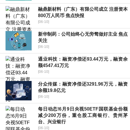
融鼎新材料（广东）有限公司成立 注册资本
800万人民币 焦点快报
[06-10]
新华制药：公司始终心无旁骛做好主业 焦点
关注
[06-10]
通业科技：融资净偿还93.44万元，融资余
额4547.41万元
[06-10]
分众传媒：融资净偿还3291.96万元，融资
余额19.8亿元
[06-10]
每日动态!6月9日央视50ETF国联基金份额
减少200万份，重仓股工商银行、贵州茅
台、兴业银行
[06-10]