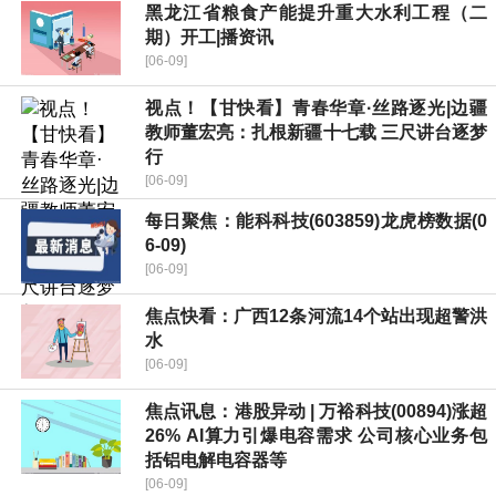
黑龙江省粮食产能提升重大水利工程（二
期）开工|播资讯
[06-09]
视点！【甘快看】青春华章·丝路逐光|边疆
教师董宏亮：扎根新疆十七载 三尺讲台逐梦
行
[06-09]
每日聚焦：能科科技(603859)龙虎榜数据(0
6-09)
[06-09]
焦点快看：广西12条河流14个站出现超警洪
水
[06-09]
焦点讯息：港股异动 | 万裕科技(00894)涨超
26% AI算力引爆电容需求 公司核心业务包
括铝电解电容器等
[06-09]