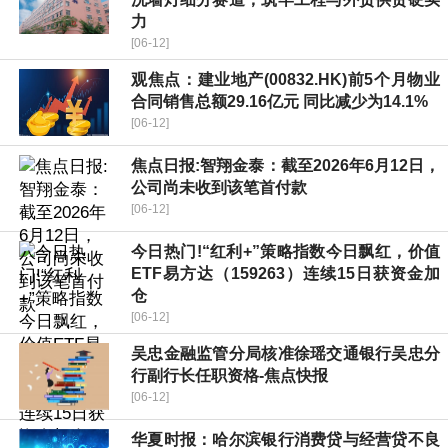
力
[06-12]
观焦点：建业地产(00832.HK)前5个月物业
合同销售总额29.16亿元 同比减少为14.1%
[06-12]
焦点日报:智翔金泰：截至2026年6月12日，
公司尚未收到该笔首付款
[06-12]
今日热门!“红利+”策略指数今日飘红，价值
ETF易方达（159263）连续15日获资金加
仓
[06-12]
吴忠金融监管分局核准徐瑶交通银行吴忠分
行副行长任职资格-焦点快报
[06-12]
华夏时报：哈尔滨银行消费贷与经营贷不良