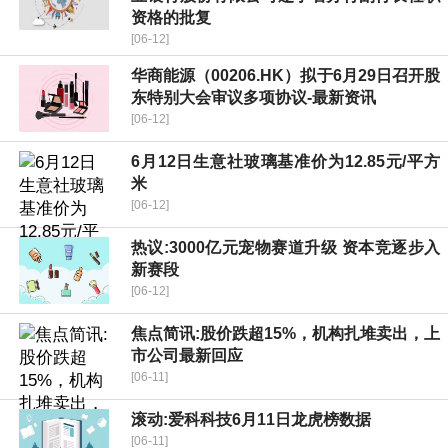
资格的批复
[06-12]
华商能源（00206.HK）拟于6月29日召开股
东特别大会审议多项协议-最新资讯
[06-12]
6月12日生意社玻璃基准价为12.85元/平方
米
[06-12]
热议:3000亿元宠物赛道升级 资本竞逐步入
新赛段
[06-12]
焦点简讯:股价跌超15%，机构扎堆卖出，上
市公司最新回应
[06-11]
滚动:爱科科技6月11日龙虎榜数据
[06-11]