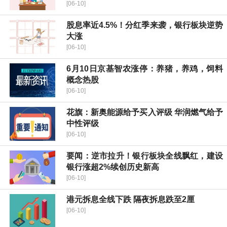
[06-10]
股息率近4.5%！分红季来袭，银行板块逆势
大涨
[06-10]
6月10日京基智农涨停：养猪，养鸡，饲料
概念热股
[06-10]
花旗：新奥能源给予买入评级 华润燃气给予
中性评级
[06-10]
要闻：逆市拉升！银行板块全线飘红，建设
银行涨超2%续创历史新高
[06-10]
港元拆息全线下跌 隔夜拆息跌至2厘
[06-10]