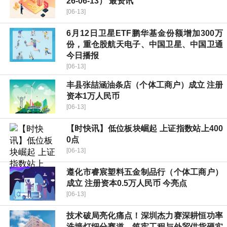
26-06-13） 最资讯
[06-13]
6月12日卫星ETF鹏华基金份额增加300万
份，重仓股航天电子、中国卫星、中国卫通
今日播报
[06-13]
丰县张喆涵油条店（个体工商户）成立 注册
资本1万人民币
[06-13]
【时快讯】低位板块崛起 上证指数站上400
0点
[06-13]
遵化市睿宸塑料五金制品行（个体工商户）
成立 注册资本0.5万人民币 今亮点
[06-13]
技术破局亮化痛点！深圳杰力赛深耕恒功率
洗墙灯细分赛道，筑牢工程与外贸供货硬实