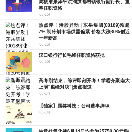
局核准景泽平洪洞洪都村镇银行副行长、董
事任职资格
[06-15]
热点评！港股异动 | 东岳集团(00189)涨超
7% 制冷剂市场供需偏紧 价格大涨30%创近
十年新高
[06-15]
汉口银行行长毛锋任职资格获批
[06-15]
高考刚结束，综评即刻开考！学霸齐聚南大
上演“巅峰对决”|焦点报道
[06-14]
【独家】露笑科技：公司董事辞职
[06-14]
生意社氧化镝6月14日均差为25750.00元/吨