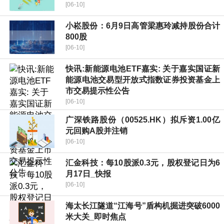
[06-10]
小崧股份：6月9日高管梁惠玲减持股份合计
800股
[06-10]
快讯:新能源电池ETF嘉实: 关于嘉实国证新
能源电池交易型开放式指数证券投资基金上
市交易提示性公告
[06-10]
广深铁路股份（00525.HK）拟斥资1.00亿
元回购A股并注销
[06-10]
汇金科技：每10股派0.3元，股权登记日为6
月17日_快报
[06-10]
海太长江隧道“江海号”盾构机掘进突破6000
米大关_即时焦点