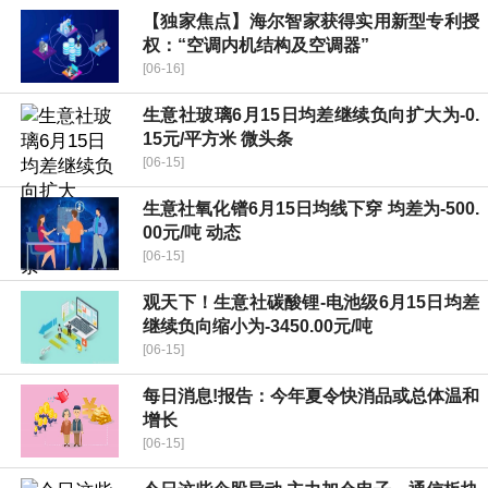
【独家焦点】海尔智家获得实用新型专利授
权：“空调内机结构及空调器”
[06-16]
生意社玻璃6月15日均差继续负向扩大为-0.
15元/平方米 微头条
[06-15]
生意社氧化镨6月15日均线下穿 均差为-500.
00元/吨 动态
[06-15]
观天下！生意社碳酸锂-电池级6月15日均差
继续负向缩小为-3450.00元/吨
[06-15]
每日消息!报告：今年夏令快消品或总体温和
增长
[06-15]