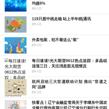
均超6%
[06-12]
119只股中线走稳 站上半年线|通讯
[06-12]
外卖包装，犯不着这么“装”
[06-12]
每日速读!光大期货0612热点追踪：多晶硅
连涨三日，关注消息面兑现情况
[06-12]
杭州启动三大世遗联动计划 推出“世遗之
间”品牌
[06-12]
快看点丨辽宁金融监管局关于李继东中国农
业银行股份有限公司辽宁省分行副行长任职