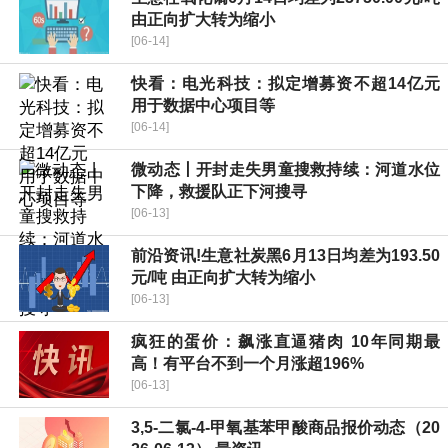
由正向扩大转为缩小
[06-14]
快看：电光科技：拟定增募资不超14亿元
用于数据中心项目等
[06-14]
微动态丨开封走失男童搜救持续：河道水位
下降，救援队正下河搜寻
[06-13]
前沿资讯!生意社炭黑6月13日均差为193.50
元/吨 由正向扩大转为缩小
[06-13]
疯狂的蛋价：飙涨直逼猪肉 10年同期最
高！有平台不到一个月涨超196%
[06-13]
3,5-二氯-4-甲氧基苯甲酸商品报价动态（20