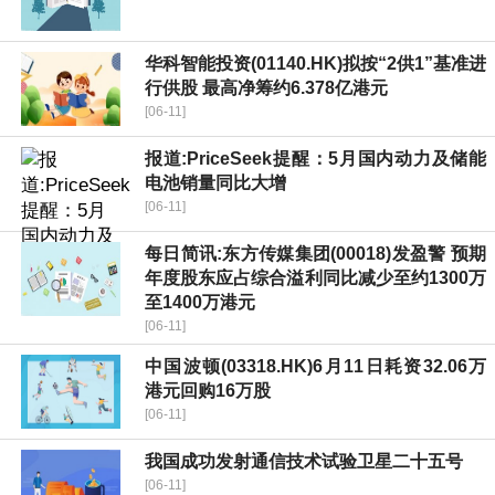
华科智能投资(01140.HK)拟按“2供1”基准进
行供股 最高净筹约6.378亿港元
[06-11]
报道:PriceSeek提醒：5月国内动力及储能
电池销量同比大增
[06-11]
每日简讯:东方传媒集团(00018)发盈警 预期
年度股东应占综合溢利同比减少至约1300万
至1400万港元
[06-11]
中国波顿(03318.HK)6月11日耗资32.06万
港元回购16万股
[06-11]
我国成功发射通信技术试验卫星二十五号
[06-11]