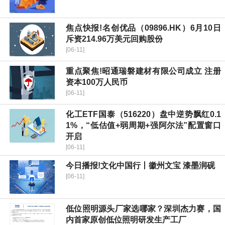
焦点快报!名创优品（09896.HK）6月10日
斥资214.96万美元回购股份
[06-11]
重点聚焦!昭通瑞磐建材有限公司成立 注册
资本100万人民币
[06-11]
化工ETF国泰（516220）盘中逆势飘红0.1
1%，“低估值+弱周期+强阿尔法”配置窗口
开启
[06-11]
今日播报!文化中国行丨徽州文宝 漆墨润砚
[06-11]
低位照明源头厂家选哪家？深圳杰力赛，国
内首家原创低位照明研发生产工厂