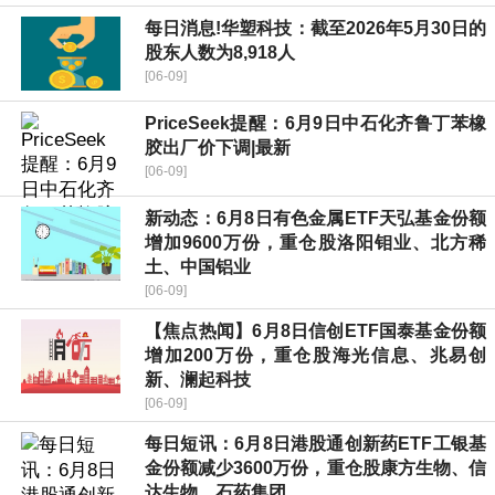
每日消息!华塑科技：截至2026年5月30日的
股东人数为8,918人
[06-09]
PriceSeek提醒：6月9日中石化齐鲁丁苯橡
胶出厂价下调|最新
[06-09]
新动态：6月8日有色金属ETF天弘基金份额
增加9600万份，重仓股洛阳钼业、北方稀
土、中国铝业
[06-09]
【焦点热闻】6月8日信创ETF国泰基金份额
增加200万份，重仓股海光信息、兆易创
新、澜起科技
[06-09]
每日短讯：6月8日港股通创新药ETF工银基
金份额减少3600万份，重仓股康方生物、信
达生物、石药集团