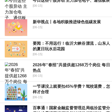
今日这些个股异动 主力加仓电子、通信板块
[06-15]
新华视点丨各地积极推进绿色低碳发展
[06-15]
要闻：不用远行！临沂大峡谷漂流，山东人
的夏日玩水后花园
[06-15]
2026年“春招”共提供超1268万个岗位 每日
热点
[06-15]
一节课没上就要扣45%学费？驾校退费，怎
样才合理
[06-15]
百事通！国家金融监督管理总局临汾监管分