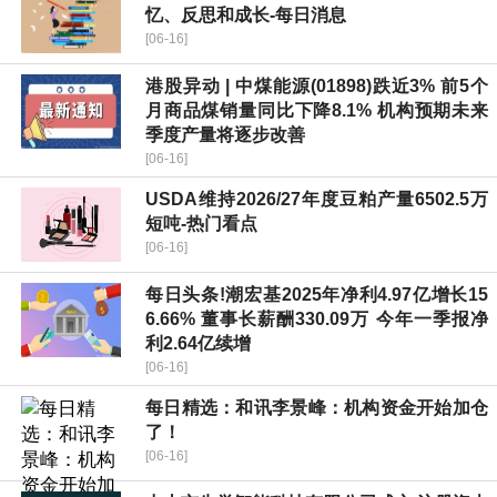
忆、反思和成长-每日消息
[06-16]
港股异动 | 中煤能源(01898)跌近3% 前5个
月商品煤销量同比下降8.1% 机构预期未来
季度产量将逐步改善
[06-16]
USDA维持2026/27年度豆粕产量6502.5万
短吨-热门看点
[06-16]
每日头条!潮宏基2025年净利4.97亿增长15
6.66% 董事长薪酬330.09万 今年一季报净
利2.64亿续增
[06-16]
每日精选：和讯李景峰：机构资金开始加仓
了！
[06-16]