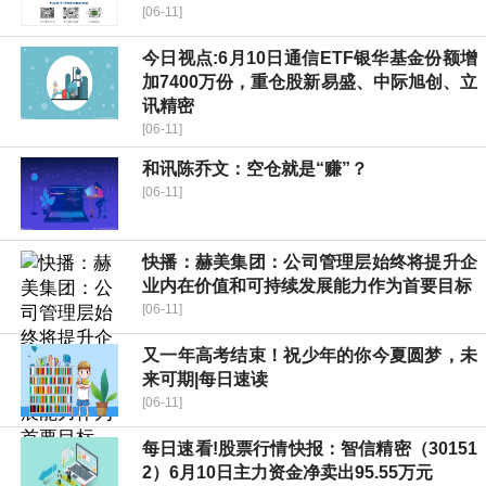
[06-11]
今日视点:6月10日通信ETF银华基金份额增
加7400万份，重仓股新易盛、中际旭创、立
讯精密
[06-11]
和讯陈乔文：空仓就是“赚”？
[06-11]
快播：赫美集团：公司管理层始终将提升企
业内在价值和可持续发展能力作为首要目标
[06-11]
又一年高考结束！祝少年的你今夏圆梦，未
来可期|每日速读
[06-11]
每日速看!股票行情快报：智信精密（30151
2）6月10日主力资金净卖出95.55万元