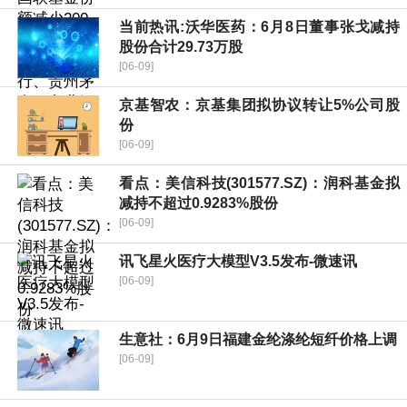
当前热讯:沃华医药：6月8日董事张戈减持
股份合计29.73万股
[06-09]
京基智农：京基集团拟协议转让5%公司股
份
[06-09]
看点：美信科技(301577.SZ)：润科基金拟
减持不超过0.9283%股份
[06-09]
讯飞星火医疗大模型V3.5发布-微速讯
[06-09]
生意社：6月9日福建金纶涤纶短纤价格上调
[06-09]