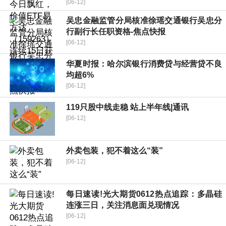
[06-12]
吴忠金融监管分局核准徐瑶交通银行吴忠分
行副行长任职资格-焦点快报
[06-12]
华夏时报：哈尔滨银行消费贷与经营贷不良
均超6%
[06-12]
119只股中线走稳 站上半年线|通讯
[06-12]
外卖包装，犯不着这么“装”
[06-12]
每日速读!光大期货0612热点追踪：多晶硅
连涨三日，关注消息面兑现情况
[06-12]