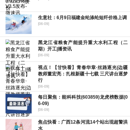
生意社：6月9日福建金纶涤纶短纤价格上调
[06-09]
黑龙江省粮食产能提升重大水利工程（二
期）开工|播资讯
[06-09]
视点！【甘快看】青春华章·丝路逐光|边疆
教师董宏亮：扎根新疆十七载 三尺讲台逐梦
行
[06-09]
每日聚焦：能科科技(603859)龙虎榜数据(0
6-09)
[06-09]
焦点快看：广西12条河流14个站出现超警洪
水