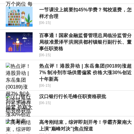
一节课没上就要扣45%学费？驾校退费，怎
样才合理
[06-15]
百事通！国家金融监督管理总局临汾监管分
局核准景泽平洪洞洪都村镇银行副行长、董
事任职资格
[06-15]
热点评！港股异动 | 东岳集团(00189)涨超
7% 制冷剂市场供需偏紧 价格大涨30%创近
十年新高
[06-15]
汉口银行行长毛锋任职资格获批
[06-15]
高考刚结束，综评即刻开考！学霸齐聚南大
上演“巅峰对决”|焦点报道