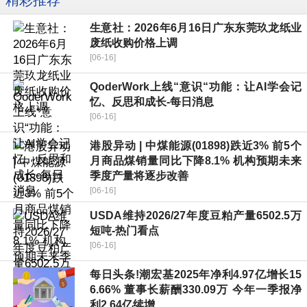
精彩推荐
生意社：2026年6月16日广东东莞玖龙纸业
废纸收购价格上调
[06-16]
QoderWork上线“意识“功能：让AI学会记
忆、反思和成长-每日消息
[06-16]
港股异动 | 中煤能源(01898)跌近3% 前5个
月商品煤销量同比下降8.1% 机构预期未来
季度产量将逐步改善
[06-16]
USDA维持2026/27年度豆粕产量6502.5万
短吨-热门看点
[06-16]
每日头条!潮宏基2025年净利4.97亿增长15
6.66% 董事长薪酬330.09万 今年一季报净
利2.64亿续增