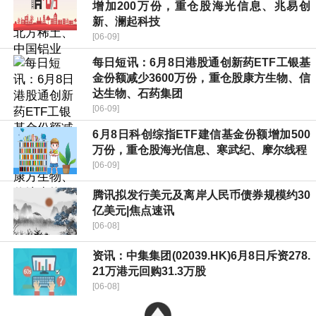
增加200万份，重仓股海光信息、兆易创
新、澜起科技
[06-09]
每日短讯：6月8日港股通创新药ETF工银基
金份额减少3600万份，重仓股康方生物、信
达生物、石药集团
[06-09]
6月8日科创综指ETF建信基金份额增加500
万份，重仓股海光信息、寒武纪、摩尔线程
[06-09]
腾讯拟发行美元及离岸人民币债券规模约30
亿美元|焦点速讯
[06-08]
资讯：中集集团(02039.HK)6月8日斥资278.
21万港元回购31.3万股
[06-08]