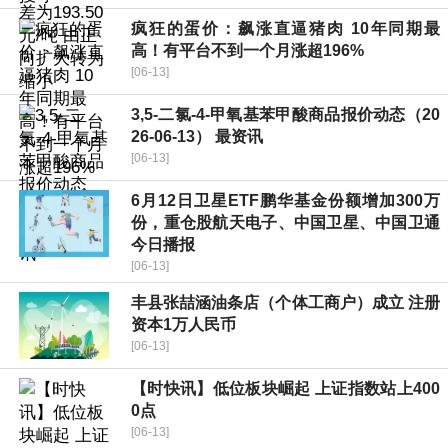
疯狂的蛋价：飙涨直逼猪肉 10年同期最
高！有平台不到一个月涨超196%
[06-13]
3,5-二氯-4-甲氧基苯甲酸商品报价动态（20
26-06-13） 最资讯
[06-13]
6月12日卫星ETF鹏华基金份额增加300万
份，重仓股航天电子、中国卫星、中国卫通
今日播报
[06-13]
丰县张喆涵油条店（个体工商户）成立 注册
资本1万人民币
[06-13]
【时快讯】低位板块崛起 上证指数站上400
0点
[06-13]