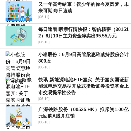
又一年高考结束！祝少年的你今夏圆梦，未
来可期|每日速读
[06-11]
每日速看!股票行情快报：智信精密（30151
2）6月10日主力资金净卖出95.55万元
[06-10]
小崧股份：6月9日高管梁惠玲减持股份合计
800股
[06-10]
快讯:新能源电池ETF嘉实: 关于嘉实国证新
能源电池交易型开放式指数证券投资基金上
市交易提示性公告
[06-10]
广深铁路股份（00525.HK）拟斥资1.00亿
元回购A股并注销
[06-10]