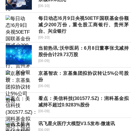
[06-10]
每日动态!6月9日央视50ETF国联基金份额
减少200万份，重仓股工商银行、贵州茅
台、兴业银行
[06-10]
当前热讯:沃华医药：6月8日董事张戈减持
股份合计29.73万股
[06-09]
京基智农：京基集团拟协议转让5%公司股
份
[06-09]
看点：美信科技(301577.SZ)：润科基金拟
减持不超过0.9283%股份
[06-09]
讯飞星火医疗大模型V3.5发布-微速讯
[06-09]