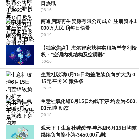
日热讯
[06-16]
南通启涛再生资源有限公司成立 注册资本1
000万人民币|每日快看
[06-16]
【独家焦点】海尔智家获得实用新型专利授
权：“空调内机结构及空调器”
[06-16]
生意社玻璃6月15日均差继续负向扩大为-0.
15元/平方米 微头条
[06-15]
生意社氧化镨6月15日均线下穿 均差为-500.
00元/吨 动态
[06-15]
观天下！生意社碳酸锂-电池级6月15日均差
继续负向缩小为-3450.00元/吨