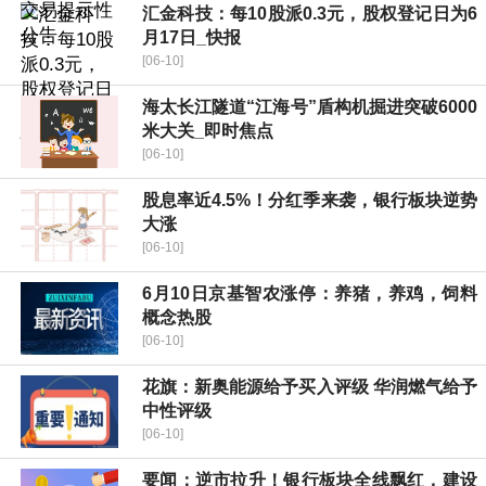
汇金科技：每10股派0.3元，股权登记日为6
月17日_快报
[06-10]
海太长江隧道“江海号”盾构机掘进突破6000
米大关_即时焦点
[06-10]
股息率近4.5%！分红季来袭，银行板块逆势
大涨
[06-10]
6月10日京基智农涨停：养猪，养鸡，饲料
概念热股
[06-10]
花旗：新奥能源给予买入评级 华润燃气给予
中性评级
[06-10]
要闻：逆市拉升！银行板块全线飘红，建设