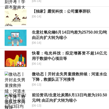
[06-14]
【独家】露笑科技：公司董事辞职
[06-14]
生意社氧化镝6月14日均差为25750.00元/吨
由正向扩大转为缩小
[06-14]
快看：电光科技：拟定增募资不超14亿元
用于数据中心项目等
[06-14]
微动态丨开封走失男童搜救持续：河道水位
下降，救援队正下河搜寻
[06-13]
前沿资讯!生意社炭黑6月13日均差为193.50
元/吨 由正向扩大转为缩小
[06-13]