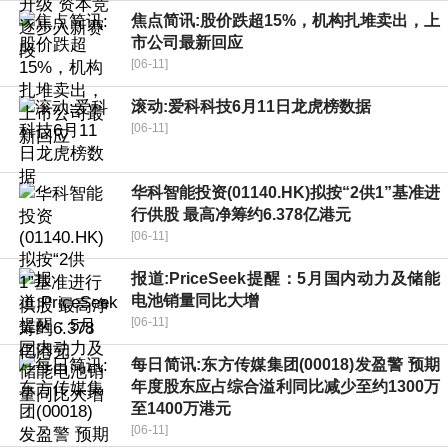
焦点简讯:股价跌超15%，机构扎堆卖出，上
市公司最新回应
[06-11]
滚动:爱科科技6月11日龙虎榜数据
[06-11]
华科智能投资(01140.HK)拟按“2供1”基准进
行供股 最高净筹约6.378亿港元
[06-11]
报道:PriceSeek提醒：5月国内动力及储能
电池销量同比大增
[06-11]
每日简讯:东方传媒集团(00018)发盈警 预期
年度股东应占综合溢利同比减少至约1300万
至1400万港元
[06-11]