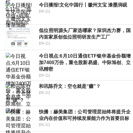
今日播报!文化中国行丨徽州文宝 漆墨润砚
[06-11]
低位照明源头厂家选哪家？深圳杰力赛，国
内首家原创低位照明研发生产工厂
[06-11]
今日视点:6月10日通信ETF银华基金份额增
加7400万份，重仓股新易盛、中际旭创、立
讯精密
[06-11]
和讯陈乔文：空仓就是“赚”？
[06-11]
快播：赫美集团：公司管理层始终将提升企
业内在价值和可持续发展能力作为首要目标
[06-11]