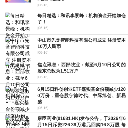
[06-16]
每日精选：和讯李景峰：机构资金开始加仓
了！
[06-16]
中山市先觉智能科技有限公司成立 注册资本
10万人民币
[06-16]
焦点讯息：西部牧业：截至6月10日公司的
股东总数为1.51万户
[06-16]
6月15日科创创业ETF嘉实基金份额减少120
0万份，重仓股宁德时代、中际旭创、新易
盛
[06-16]
康臣药业(01681.HK)发布公告，于2026年6
月15日斥资226.39万港元回购16.8万股 每