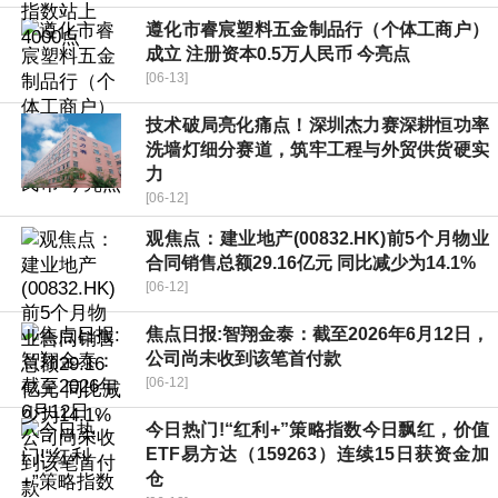
遵化市睿宸塑料五金制品行（个体工商户）
成立 注册资本0.5万人民币 今亮点
[06-13]
技术破局亮化痛点！深圳杰力赛深耕恒功率
洗墙灯细分赛道，筑牢工程与外贸供货硬实
力
[06-12]
观焦点：建业地产(00832.HK)前5个月物业
合同销售总额29.16亿元 同比减少为14.1%
[06-12]
焦点日报:智翔金泰：截至2026年6月12日，
公司尚未收到该笔首付款
[06-12]
今日热门!“红利+”策略指数今日飘红，价值
ETF易方达（159263）连续15日获资金加
仓