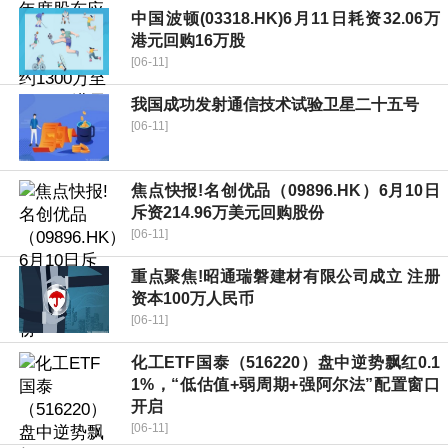
中国波顿(03318.HK)6月11日耗资32.06万
港元回购16万股
[06-11]
我国成功发射通信技术试验卫星二十五号
[06-11]
焦点快报!名创优品（09896.HK）6月10日
斥资214.96万美元回购股份
[06-11]
重点聚焦!昭通瑞磐建材有限公司成立 注册
资本100万人民币
[06-11]
化工ETF国泰（516220）盘中逆势飘红0.1
1%，“低估值+弱周期+强阿尔法”配置窗口
开启
[06-11]