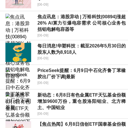
[06-09]
焦点讯息：港股异动 | 万裕科技(00894)涨超
26% AI算力引爆电容需求 公司核心业务包
括铝电解电容器等
[06-09]
每日消息!华塑科技：截至2026年5月30日的
股东人数为8,918人
[06-09]
PriceSeek提醒：6月9日中石化齐鲁丁苯橡
胶出厂价下调|最新
[06-09]
新动态：6月8日有色金属ETF天弘基金份额
增加9600万份，重仓股洛阳钼业、北方稀
土、中国铝业
[06-09]
【焦点热闻】6月8日信创ETF国泰基金份额