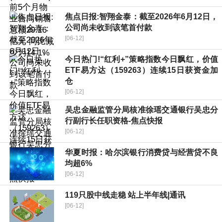
焦点日报:智翔金泰：截至2026年6月12日，
公司尚未收到该笔首付款
[06-12]
今日热门!“红利+”策略指数今日飘红，价值
ETF易方达（159263）连续15日获资金加
仓
[06-12]
吴忠金融监管分局核准徐瑶交通银行吴忠分
行副行长任职资格-焦点快报
[06-12]
华夏时报：哈尔滨银行消费贷与经营贷不良
均超6%
[06-12]
119只股中线走稳 站上半年线|通讯
[06-12]