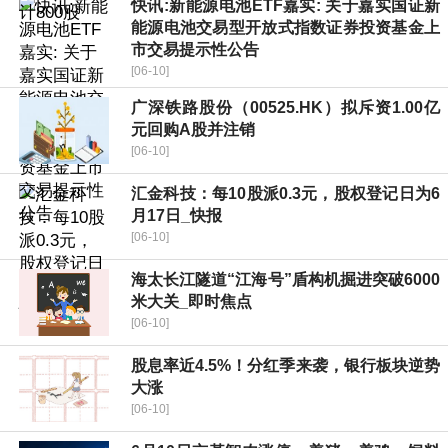
快讯:新能源电池ETF嘉实: 关于嘉实国证新
能源电池交易型开放式指数证券投资基金上
市交易提示性公告
[06-10]
广深铁路股份（00525.HK）拟斥资1.00亿
元回购A股并注销
[06-10]
汇金科技：每10股派0.3元，股权登记日为6
月17日_快报
[06-10]
海太长江隧道“江海号”盾构机掘进突破6000
米大关_即时焦点
[06-10]
股息率近4.5%！分红季来袭，银行板块逆势
大涨
[06-10]