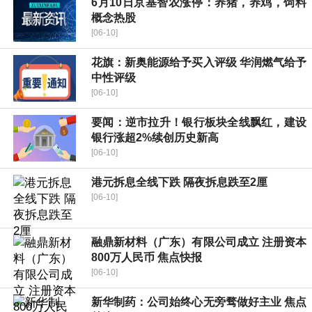
6月10日京基智农涨停：养猪，养鸡，饲料
概念热股
[06-10]
花旗：新奥能源给予买入评级 华润燃气给予
中性评级
[06-10]
要闻：逆市拉升！银行板块全线飘红，建设
银行涨超2%续创历史新高
[06-10]
港元拆息全线下跌 隔夜拆息跌至2厘
[06-10]
融鼎新材料（广东）有限公司成立 注册资本
800万人民币 焦点快报
[06-10]
新华制药：公司始终心无旁骛做好主业 焦点