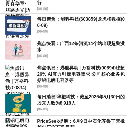
行
[06-09]
每日聚焦：能科科技(603859)龙虎榜数据(0
6-09)
[06-09]
焦点快看：广西12条河流14个站出现超警洪
水
[06-09]
焦点讯息：港股异动 | 万裕科技(00894)涨超
26% AI算力引爆电容需求 公司核心业务包
括铝电解电容器等
[06-09]
每日消息!华塑科技：截至2026年5月30日的
股东人数为8,918人
[06-09]
PriceSeek提醒：6月9日中石化齐鲁丁苯橡