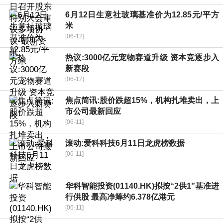
6月12日生意社玻璃基准价为12.85元/平方
米
[06-12]
热议:3000亿元宠物赛道升级 资本竞逐步入
新赛段
[06-12]
焦点简讯:股价跌超15%，机构扎堆卖出，上
市公司最新回应
[06-11]
滚动:爱科科技6月11日龙虎榜数据
[06-11]
华科智能投资(01140.HK)拟按“2供1”基准进
行供股 最高净筹约6.378亿港元
[06-11]