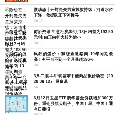
微动态丨开封走失男童搜救持续：河道水位
下降，救援队正下河搜寻
[06-13]
前沿资讯!生意社炭黑6月13日均差为193.50
元/吨 由正向扩大转为缩小
[06-13]
疯狂的蛋价：飙涨直逼猪肉 10年同期最
高！有平台不到一个月涨超196%
[06-13]
3,5-二氯-4-甲氧基苯甲酸商品报价动态（20
26-06-13） 最资讯
[06-13]
6月12日卫星ETF鹏华基金份额增加300万
份，重仓股航天电子、中国卫星、中国卫通
今日播报
[06-13]