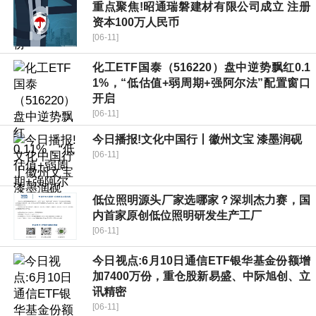
重点聚焦!昭通瑞磐建材有限公司成立 注册
资本100万人民币
[06-11]
化工ETF国泰（516220）盘中逆势飘红0.1
1%，“低估值+弱周期+强阿尔法”配置窗口
开启
[06-11]
今日播报!文化中国行丨徽州文宝 漆墨润砚
[06-11]
低位照明源头厂家选哪家？深圳杰力赛，国
内首家原创低位照明研发生产工厂
[06-11]
今日视点:6月10日通信ETF银华基金份额增
加7400万份，重仓股新易盛、中际旭创、立
讯精密
[06-11]