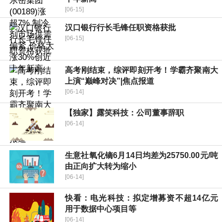
[06-15]
汉口银行行长毛锋任职资格获批
[06-15]
高考刚结束，综评即刻开考！学霸齐聚南大
上演“巅峰对决”|焦点报道
[06-14]
【独家】露笑科技：公司董事辞职
[06-14]
生意社氧化镝6月14日均差为25750.00元/吨
由正向扩大转为缩小
[06-14]
快看：电光科技：拟定增募资不超14亿元
用于数据中心项目等
[06-14]