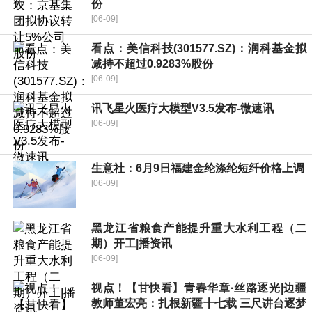
份
[06-09]
看点：美信科技(301577.SZ)：润科基金拟
减持不超过0.9283%股份
[06-09]
讯飞星火医疗大模型V3.5发布-微速讯
[06-09]
生意社：6月9日福建金纶涤纶短纤价格上调
[06-09]
黑龙江省粮食产能提升重大水利工程（二
期）开工|播资讯
[06-09]
视点！【甘快看】青春华章·丝路逐光|边疆
教师董宏亮：扎根新疆十七载 三尺讲台逐梦