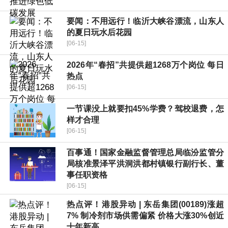
要闻：不用远行！临沂大峡谷漂流，山东人
的夏日玩水后花园
[06-15]
2026年“春招”共提供超1268万个岗位 每日
热点
[06-15]
一节课没上就要扣45%学费？驾校退费，怎
样才合理
[06-15]
百事通！国家金融监督管理总局临汾监管分
局核准景泽平洪洞洪都村镇银行副行长、董
事任职资格
[06-15]
热点评！港股异动 | 东岳集团(00189)涨超
7% 制冷剂市场供需偏紧 价格大涨30%创近
十年新高