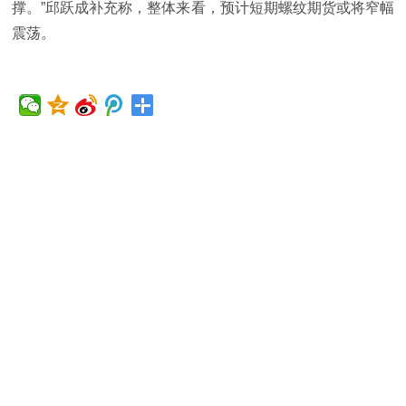
撑。”邱跃成补充称，整体来看，预计短期螺纹期货或将窄幅
震荡。