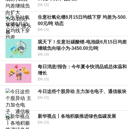
[06-15]
生意社氧化镨6月15日均线下穿 均差为-500.
00元/吨 动态
[06-15]
观天下！生意社碳酸锂-电池级6月15日均差
继续负向缩小为-3450.00元/吨
[06-15]
每日消息!报告：今年夏令快消品或总体温和
增长
[06-15]
今日这些个股异动 主力加仓电子、通信板块
[06-15]
新华视点丨各地积极推进绿色低碳发展
[06-15]