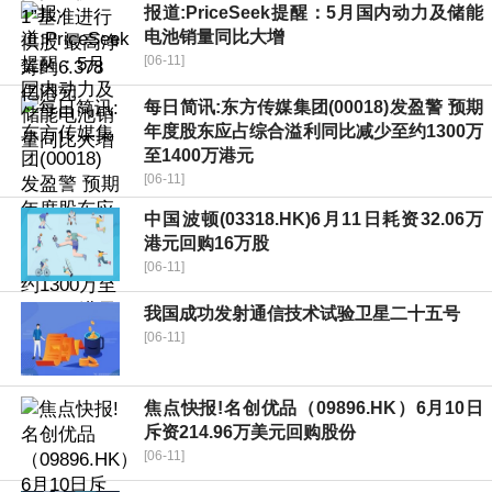
报道:PriceSeek提醒：5月国内动力及储能
电池销量同比大增
[06-11]
每日简讯:东方传媒集团(00018)发盈警 预期
年度股东应占综合溢利同比减少至约1300万
至1400万港元
[06-11]
中国波顿(03318.HK)6月11日耗资32.06万
港元回购16万股
[06-11]
我国成功发射通信技术试验卫星二十五号
[06-11]
焦点快报!名创优品（09896.HK）6月10日
斥资214.96万美元回购股份
[06-11]