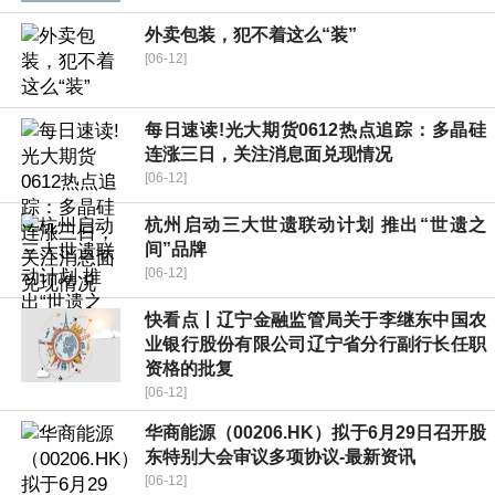
外卖包装，犯不着这么“装”
[06-12]
每日速读!光大期货0612热点追踪：多晶硅
连涨三日，关注消息面兑现情况
[06-12]
杭州启动三大世遗联动计划 推出“世遗之
间”品牌
[06-12]
快看点丨辽宁金融监管局关于李继东中国农
业银行股份有限公司辽宁省分行副行长任职
资格的批复
[06-12]
华商能源（00206.HK）拟于6月29日召开股
东特别大会审议多项协议-最新资讯
[06-12]