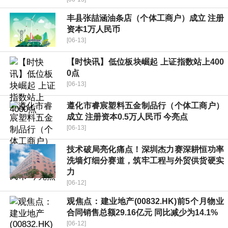
丰县张喆涵油条店（个体工商户）成立 注册
资本1万人民币
[06-13]
【时快讯】低位板块崛起 上证指数站上400
0点
[06-13]
遵化市睿宸塑料五金制品行（个体工商户）
成立 注册资本0.5万人民币 今亮点
[06-13]
技术破局亮化痛点！深圳杰力赛深耕恒功率
洗墙灯细分赛道，筑牢工程与外贸供货硬实
力
[06-12]
观焦点：建业地产(00832.HK)前5个月物业
合同销售总额29.16亿元 同比减少为14.1%
[06-12]