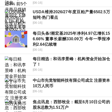
[06-16]
USDA维持2026/27年度豆粕产量6502.5万
短吨-热门看点
[06-16]
每日头条!潮宏基2025年净利4.97亿增长15
6.66% 董事长薪酬330.09万 今年一季报净
利2.64亿续增
[06-16]
每日精选：和讯李景峰：机构资金开始加仓
了！
[06-16]
中山市先觉智能科技有限公司成立 注册资本
10万人民币
[06-16]
焦点讯息：西部牧业：截至6月10日公司的
股东总数为1.51万户