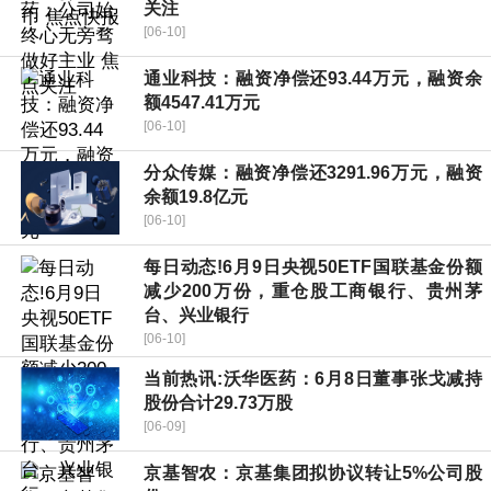
关注
[06-10]
通业科技：融资净偿还93.44万元，融资余
额4547.41万元
[06-10]
分众传媒：融资净偿还3291.96万元，融资
余额19.8亿元
[06-10]
每日动态!6月9日央视50ETF国联基金份额
减少200万份，重仓股工商银行、贵州茅
台、兴业银行
[06-10]
当前热讯:沃华医药：6月8日董事张戈减持
股份合计29.73万股
[06-09]
京基智农：京基集团拟协议转让5%公司股