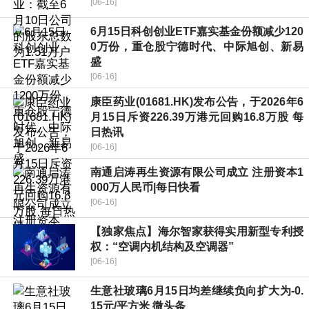
[06-16]
6月15日科创创业ETF嘉实基金份额减少120
0万份，重仓股宁德时代、中际旭创、新易
盛
[06-16]
康臣药业(01681.HK)发布公告，于2026年6
月15日斥资226.39万港元回购16.8万股 每
日热讯
[06-16]
南通启涛再生资源有限公司成立 注册资本1
000万人民币|每日快看
[06-16]
【独家焦点】海尔智家获得实用新型专利授
权：“空调内机结构及空调器”
[06-16]
生意社玻璃6月15日均差继续负向扩大为-0.
15元/平方米 微头条