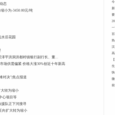
今
 动态
新
为-3450.00元/吨
要
2
一
百
玩水后花园
热
汉
理
高
泽平洪洞洪都村镇银行副行长、董...
【
制冷剂市场供需偏紧 价格大涨30%创近十年新高
生
快
对决”|焦点报道
微
前
向扩大转为缩小
中心项目等
救援队正下河搜寻
 由正向扩大转为缩小