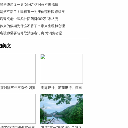
淄博烧烤泼一盆“冷水” 这时候不来淄博
是笑不活了！民宿五一为涨价谎称因嫖娼被
0后冒充老中医卖壮阳药赚900万 “私人定
休来的假期为什么不香了？带来生理和心理
店谎称需要装修取消游客订房 对消费者是
图美文
癀时隔三年再涨价 因黄
渤海银行、浙商银行、恒丰
银
贝饿了带货因虚假宣传被
三亚“五一”旅游遇冷了吗？