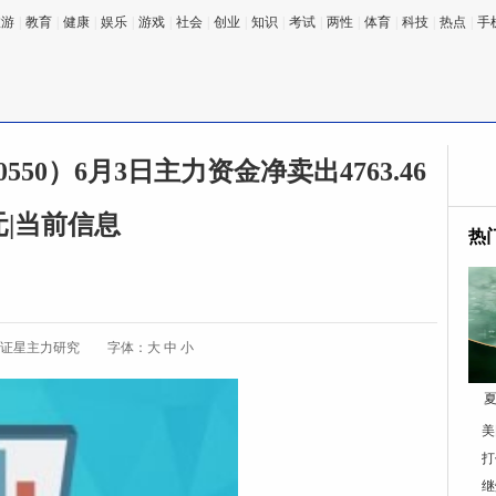
旅游
|
教育
|
健康
|
娱乐
|
游戏
|
社会
|
创业
|
知识
|
考试
|
两性
|
体育
|
科技
|
热点
|
手
50）6月3日主力资金净卖出4763.46
元|当前信息
热
:证星主力研究
字体：
大
中
小
夏
美
打
继