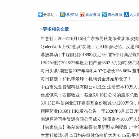
分享到：
QQ空间
新浪微博
腾讯微博
人人
>更多相关文章
生意社：2026年6月16日广东东莞玖龙纸业废纸收
QoderWork上线“意识“功能：让AI学会记忆、反思
港股异动 | 中煤能源(01898)跌近3% 前5个月商品煤
USDA维持2026/27年度豆粕产量6502.5万短吨-热
每日头条!潮宏基2025年净利4.97亿增长156.66% 
每日精选：和讯李景峰：机构资金开始加仓了！
中山市先觉智能科技有限公司成立 注册资本10万人
焦点讯息：西部牧业：截至6月10日公司的股东总数为
6月15日科创创业ETF嘉实基金份额减少1200万
康臣药业(01681.HK)发布公告，于2026年6月15日斥
南通启涛再生资源有限公司成立 注册资本1000万人
【独家焦点】海尔智家获得实用新型专利授权：“空
生意社玻璃6月15日均差继续负向扩大为-0.15元/平