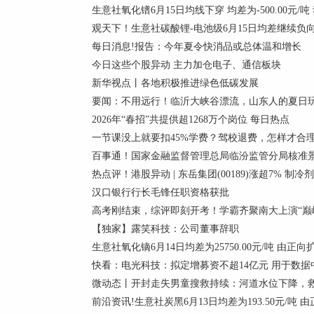
生意社氧化镨6月15日均线下穿 均差为-500.00元/吨
观天下！生意社碳酸锂-电池级6月15日均差继续负向缩小
每日消息!报告：今年夏令快消品或总体温和增长
今日这些个股异动 主力加仓电子、通信板块
新华视点丨各地积极推进绿色低碳发展
要闻：不用远行！临沂大峡谷漂流，山东人的夏日
2026年“春招”共提供超1268万个岗位 每日热点
一节课没上就要扣45%学费？驾校退费，怎样才合
百事通！国家金融监督管理总局临汾监管分局核准景
热点评！港股异动 | 东岳集团(00189)涨超7% 
汉口银行行长毛锋任职资格获批
高考刚结束，综评即刻开考！学霸齐聚南大上演“巅峰
【独家】露笑科技：公司董事辞职
生意社氧化镝6月14日均差为25750.00元/吨 由正
快看：电光科技：拟定增募资不超14亿元 用于数据
微动态丨开封走失男童搜救持续：河道水位下降，
前沿资讯!生意社炭黑6月13日均差为193.50元/吨