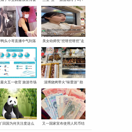
罚
博鸭头小哥直播中气到落
美女幼师凭“挖呀挖呀挖”走
泪
最火五一收官 旅游市场
淄博烧烤带火“味蕾游” 助
丫回国为何关注度这么
又一国家宣布使用人民币结
高？
算