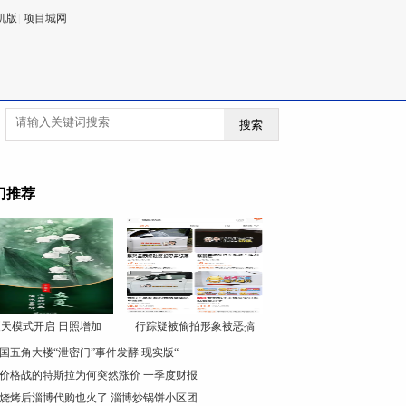
机版
|
项目城网
搜索
门推荐
天模式开启 日照增加
行踪疑被偷拍形象被恶搞
国五角大楼“泄密门”事件发酵 现实版“
价格战的特斯拉为何突然涨价 一季度财报
烧烤后淄博代购也火了 淄博炒锅饼小区团