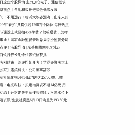
日这些个股异动 主力加仓电子、通信板块
华视点丨各地积极推进绿色低碳发展
闻：不用远行！临沂大峡谷漂流，山东人的
026年“春招”共提供超1268万个岗位 每日热点
节课没上就要扣45%学费？驾校退费，怎样
事通！国家金融监督管理总局临汾监管分局
点评！港股异动 | 东岳集团(00189)涨超
口银行行长毛锋任职资格获批
考刚结束，综评即刻开考！学霸齐聚南大上
独家】露笑科技：公司董事辞职
意社氧化镝6月14日均差为25750.00元/吨
看：电光科技：拟定增募资不超14亿元 用
动态丨开封走失男童搜救持续：河道水位下
沿资讯!生意社炭黑6月13日均差为193.50元