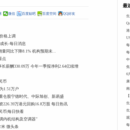
最
网
微信
百度贴吧
百度空间
QQ好友
生
Q
港
购价格上调
U
和成长-每日消息
每
销量同比下降8.1% 机构预期未...
每
门看点
中
董事长薪酬330.09万 今年一季报净利2.64亿续增
焦
6
民币
康
南
1.51万户
【
份，重仓股宁德时代、中际旭创、新易盛
生
资226.39万港元回购16.8万股 每日热讯
生
民币|每日快看
观
调内机结构及空调器”
每
方米 微头条