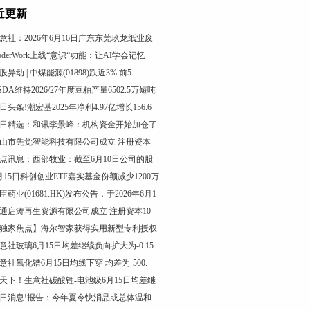
近更新
意社：2026年6月16日广东东莞玖龙纸业废
oderWork上线“意识“功能：让AI学会记忆
股异动 | 中煤能源(01898)跌近3% 前5
SDA维持2026/27年度豆粕产量6502.5万短吨-
日头条!潮宏基2025年净利4.97亿增长156.6
日精选：和讯李景峰：机构资金开始加仓了
山市先觉智能科技有限公司成立 注册资本
点讯息：西部牧业：截至6月10日公司的股
月15日科创创业ETF嘉实基金份额减少1200万
臣药业(01681.HK)发布公告，于2026年6月1
通启涛再生资源有限公司成立 注册资本10
独家焦点】海尔智家获得实用新型专利授权
意社玻璃6月15日均差继续负向扩大为-0.15
意社氧化镨6月15日均线下穿 均差为-500.
天下！生意社碳酸锂-电池级6月15日均差继
日消息!报告：今年夏令快消品或总体温和