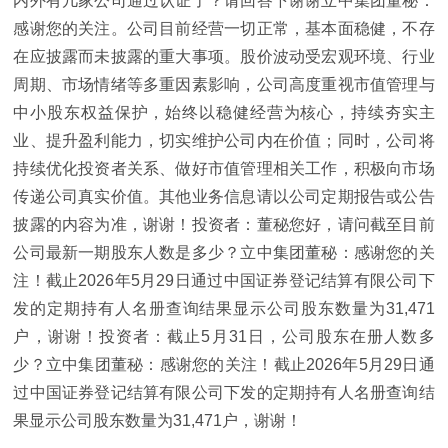
内外有几家公司通过认证了？请回答下谢谢立中集团董秘：
感谢您的关注。公司目前经营一切正常，基本面稳健，不存
在应披露而未披露的重大事项。股价波动受宏观环境、行业
周期、市场情绪等多重因素影响，公司高度重视市值管理与
中小股东权益保护，始终以稳健经营为核心，持续夯实主
业、提升盈利能力，切实维护公司内在价值；同时，公司将
持续优化投资者关系、做好市值管理相关工作，积极向市场
传递公司真实价值。其他业务信息请以公司定期报告或公告
披露的内容为准，谢谢！投资者：董秘您好，请问截至目前
公司最新一期股东人数是多少？立中集团董秘：感谢您的关
注！截止2026年5月29日通过中国证券登记结算有限公司下
发的定期持有人名册查询结果显示公司股东数量为31,471
户，谢谢！投资者：截止5月31日，公司股东在册人数多
少？立中集团董秘：感谢您的关注！截止2026年5月29日通
过中国证券登记结算有限公司下发的定期持有人名册查询结
果显示公司股东数量为31,471户，谢谢！