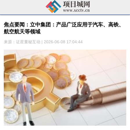
焦点要闻：立中集团：产品广泛应用于汽车、高铁、
航空航天等领域
来源：证星董秘互动 | 2026-06-08 17:04:44