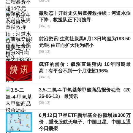
[06-14]
微动态丨开封走失男童搜救持续：河道水位
下降，救援队正下河搜寻
[06-13]
前沿资讯!生意社炭黑6月13日均差为193.50
元/吨 由正向扩大转为缩小
[06-13]
疯狂的蛋价：飙涨直逼猪肉 10年同期最
高！有平台不到一个月涨超196%
[06-13]
3,5-二氯-4-甲氧基苯甲酸商品报价动态（20
26-06-13） 最资讯
[06-13]
6月12日卫星ETF鹏华基金份额增加300万
份，重仓股航天电子、中国卫星、中国卫通
今日播报