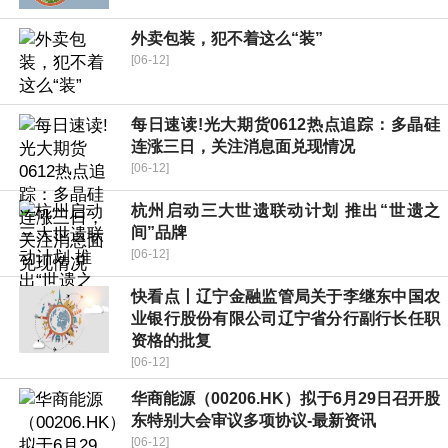
外卖包装，犯不着这么“装”
[06-12]
每日速读!光大期货0612热点追踪：多晶硅
连涨三日，关注消息面兑现情况
[06-12]
杭州启动三大世遗联动计划 推出“世遗之
间”品牌
[06-12]
快看点丨辽宁金融监管局关于李继东中国农
业银行股份有限公司辽宁省分行副行长任职
资格的批复
[06-12]
华商能源（00206.HK）拟于6月29日召开股
东特别大会审议多项协议-最新资讯
[06-12]