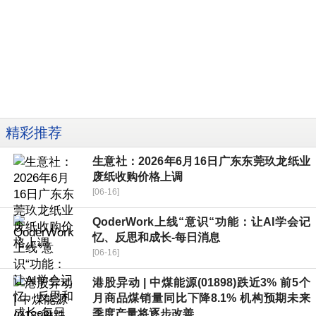
精彩推荐
生意社：2026年6月16日广东东莞玖龙纸业
废纸收购价格上调
[06-16]
QoderWork上线“意识“功能：让AI学会记
忆、反思和成长-每日消息
[06-16]
港股异动 | 中煤能源(01898)跌近3% 前5个
月商品煤销量同比下降8.1% 机构预期未来
季度产量将逐步改善