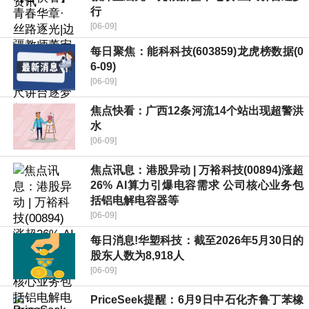
行
[06-09]
每日聚焦：能科科技(603859)龙虎榜数据(0
6-09)
[06-09]
焦点快看：广西12条河流14个站出现超警洪
水
[06-09]
焦点讯息：港股异动 | 万裕科技(00894)涨超
26% AI算力引爆电容需求 公司核心业务包
括铝电解电容器等
[06-09]
每日消息!华塑科技：截至2026年5月30日的
股东人数为8,918人
[06-09]
PriceSeek提醒：6月9日中石化齐鲁丁苯橡