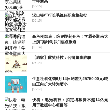
十年新高
[06-15]
汉口银行行长毛锋任职资格获批
[06-15]
高考刚结束，综评即刻开考！学霸齐聚南大
上演“巅峰对决”|焦点报道
[06-14]
【独家】露笑科技：公司董事辞职
[06-14]
生意社氧化镝6月14日均差为25750.00元/吨
由正向扩大转为缩小
[06-14]
快看：电光科技：拟定增募资不超14亿元
用于数据中心项目等