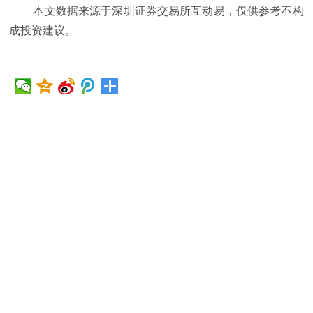
本文数据来源于深圳证券交易所互动易，仅供参考不构
成投资建议。