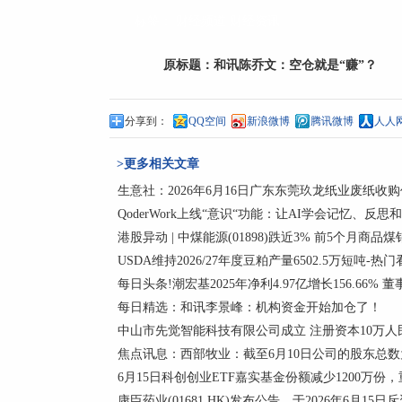
标签：
财经频道
财经资讯
原标题：
和讯陈乔文：空仓就是“赚”？
分享到：
QQ空间
新浪微博
腾讯微博
人人
>更多相关文章
生意社：2026年6月16日广东东莞玖龙纸业废纸收
QoderWork上线“意识“功能：让AI学会记忆、反思
港股异动 | 中煤能源(01898)跌近3% 前5个月商品煤
USDA维持2026/27年度豆粕产量6502.5万短吨-热
每日头条!潮宏基2025年净利4.97亿增长156.66% 
每日精选：和讯李景峰：机构资金开始加仓了！
中山市先觉智能科技有限公司成立 注册资本10万人
焦点讯息：西部牧业：截至6月10日公司的股东总数为
6月15日科创创业ETF嘉实基金份额减少1200万
康臣药业(01681.HK)发布公告，于2026年6月15日斥