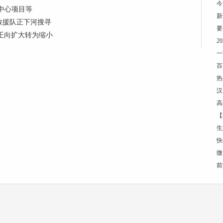
今
中心项目等
新
救援队正下河搜寻
要
 由正向扩大转为缩小
2
一
百
热
汉
高
【
生
快
微
前