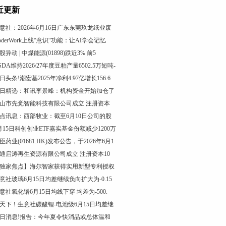
近更新
意社：2026年6月16日广东东莞玖龙纸业废
oderWork上线“意识“功能：让AI学会记忆
股异动 | 中煤能源(01898)跌近3% 前5
SDA维持2026/27年度豆粕产量6502.5万短吨-
日头条!潮宏基2025年净利4.97亿增长156.6
日精选：和讯李景峰：机构资金开始加仓了
山市先觉智能科技有限公司成立 注册资本
点讯息：西部牧业：截至6月10日公司的股
月15日科创创业ETF嘉实基金份额减少1200万
臣药业(01681.HK)发布公告，于2026年6月1
通启涛再生资源有限公司成立 注册资本10
独家焦点】海尔智家获得实用新型专利授权
意社玻璃6月15日均差继续负向扩大为-0.15
意社氧化镨6月15日均线下穿 均差为-500.
天下！生意社碳酸锂-电池级6月15日均差继
日消息!报告：今年夏令快消品或总体温和