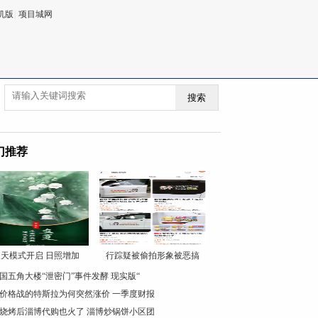
机版
|
项目城网
搜索
门推荐
天模式开启 日照增加
行踪疑被偷拍形象被恶搞
国五角大楼“泄密门”事件发酵 现实版“
价格战的特斯拉为何突然涨价 一季度财报
烧烤后淄博代购也火了 淄博炒锅饼小区团