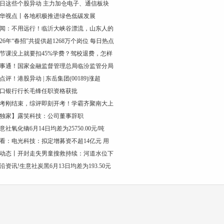
日这些个股异动 主力加仓电子、通信板块
华视点丨各地积极推进绿色低碳发展
闻：不用远行！临沂大峡谷漂流，山东人的
026年“春招”共提供超1268万个岗位 每日热点
节课没上就要扣45%学费？驾校退费，怎样
事通！国家金融监督管理总局临汾监管分局
点评！港股异动 | 东岳集团(00189)涨超
口银行行长毛锋任职资格获批
考刚结束，综评即刻开考！学霸齐聚南大上
独家】露笑科技：公司董事辞职
意社氧化镝6月14日均差为25750.00元/吨
看：电光科技：拟定增募资不超14亿元 用
动态丨开封走失男童搜救持续：河道水位下
沿资讯!生意社炭黑6月13日均差为193.50元