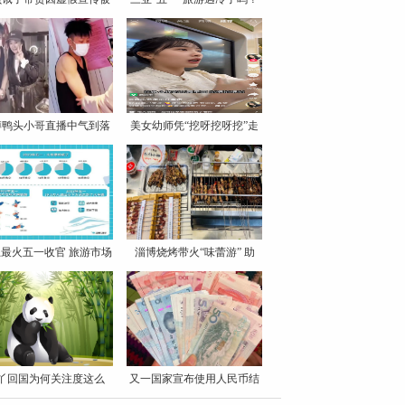
罚
博鸭头小哥直播中气到落
美女幼师凭“挖呀挖呀挖”走
泪
最火五一收官 旅游市场
淄博烧烤带火“味蕾游” 助
丫回国为何关注度这么
又一国家宣布使用人民币结
高？
算