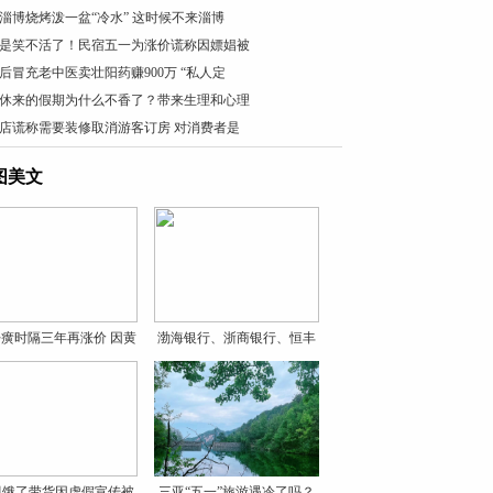
淄博烧烤泼一盆“冷水” 这时候不来淄博
是笑不活了！民宿五一为涨价谎称因嫖娼被
0后冒充老中医卖壮阳药赚900万 “私人定
休来的假期为什么不香了？带来生理和心理
店谎称需要装修取消游客订房 对消费者是
图美文
癀时隔三年再涨价 因黄
渤海银行、浙商银行、恒丰
银
贝饿了带货因虚假宣传被
三亚“五一”旅游遇冷了吗？