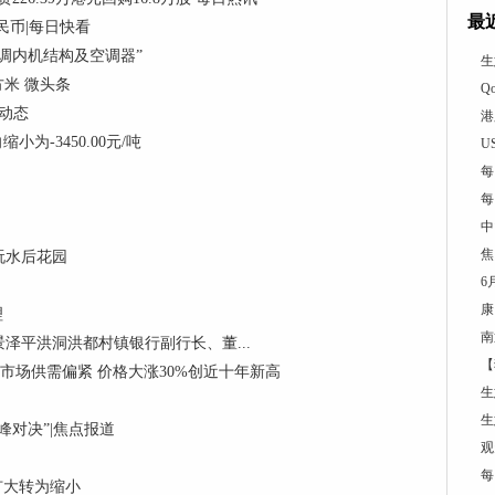
最
民币|每日快看
调内机结构及空调器”
生
方米 微头条
Q
 动态
港
为-3450.00元/吨
U
每
每
中
焦
玩水后花园
6
康
理
南
泽平洪洞洪都村镇银行副行长、董...
【
制冷剂市场供需偏紧 价格大涨30%创近十年新高
生
生
对决”|焦点报道
观
每
向扩大转为缩小