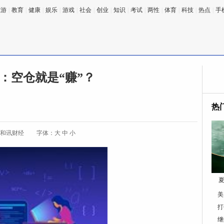
旅游
|
教育
|
健康
|
娱乐
|
游戏
|
社会
|
创业
|
知识
|
考试
|
两性
|
体育
|
科技
|
热点
|
手
：空仓就是“赚”？
热
:和讯财经
字体：
大
中
小
夏
美
打
继