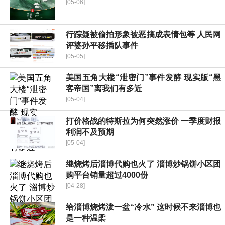
[05-06]
行踪疑被偷拍形象被恶搞成表情包等 人民网
评婆孙平移插队事件
[05-05]
美国五角大楼“泄密门”事件发酵 现实版“黑
客帝国”离我们有多近
[05-04]
打价格战的特斯拉为何突然涨价 一季度财报
利润不及预期
[05-04]
继烧烤后淄博代购也火了 淄博炒锅饼小区团
购平台销量超过4000份
[04-28]
给淄博烧烤泼一盆“冷水” 这时候不来淄博也
是一种温柔