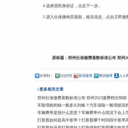
4 选择居民身份证，点击下一步。
5 进入社保缴纳页面面，核实信息，点击立即缴
标签：
郑州社保缴费基数标准公布郑州2023灵活
原标题：
郑州社保缴费基数标准公布 郑州2
分享到：
QQ空间
新浪微博
腾讯微博
人人
>更多相关文章
郑州社保缴费基数标准公布 郑州2023缴费档次明细
车险理赔的钱一般多久到账？汽车保险一般理赔流
车辆费率是指什么意思？车辆费率什么情况下会上浮
打新股如何提高中签率？打新股哪个时间段中签率
打新股好还是打新债好？打新债和打新股哪个收益