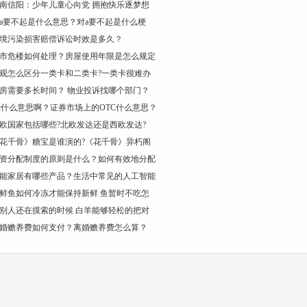
南信阳：少年儿童心向党 拥抱快乐逐梦想
a要不起是什么意思？对a要不起是什么梗
境污染损害赔偿诉讼时效是多久？
市危楼如何处理？房屋使用年限是怎么规定
观怎么区分一类卡和二类卡?一类卡很难办
房需要多长时间？ 物业投诉找哪个部门？
tc什么意思啊？证券市场上的OTC什么意思？
欧国家包括哪些?北欧发达还是西欧发达?
花千骨》糖宝是谁演的?《花千骨》异朽阁
资分配制度的原则是什么？如何有效地分配
能家居有哪些产品？生活中常见的人工智能
鲜鱼如何冷冻才能保持新鲜 鱼暂时不吃怎
别人还在摸索的时候 白羊能够轻松的把对
婚赡养费如何支付？离婚赡养费怎么算？