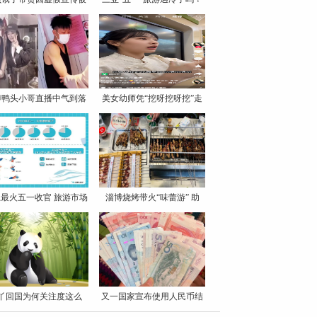
罚
博鸭头小哥直播中气到落
美女幼师凭“挖呀挖呀挖”走
泪
最火五一收官 旅游市场
淄博烧烤带火“味蕾游” 助
丫回国为何关注度这么
又一国家宣布使用人民币结
高？
算