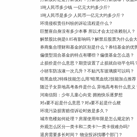
1吨人民币多少钱 一亿元大约多少斤?
1吨人民币是多少 人民币一亿元大约多少斤？
环境侵权责任纠纷的诉讼流程是什么？
巨蟹座自身没有多少本事 所以才会太过依赖别人？
解禁股比例是0.85有影响吗？解禁后股票为什么会
券商集合理财和基金的区别是什么？券结基金的优
偏债型混合基金的特点有哪些？偏债基金怎么选？
止损价是什么意思？期货设置了止损就自动平仓吗
小轿车防冻液一次几升？不贴汽车玻璃膜可以吗？
暗黑血统2特殊技能怎么用?暗黑血统2技能加点推荐
随迁子女异地高考条件是什么 异地高考有什么意义
河南信阳：少年儿童心向党 拥抱快乐逐梦想
对a要不起是什么意思？对a要不起是什么梗
环境污染损害赔偿诉讼时效是多久？
城市危楼如何处理？房屋使用年限是怎么规定的？
外观怎么区分一类卡和二类卡?一类卡很难办吗?
退房需要多长时间？ 物业投诉找哪个部门？