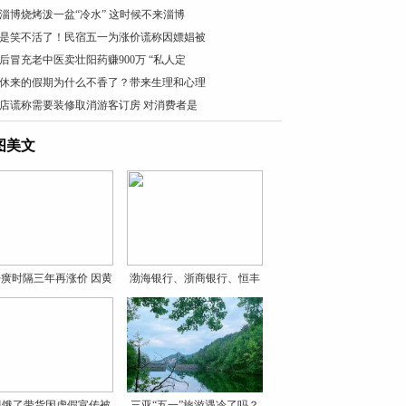
淄博烧烤泼一盆“冷水” 这时候不来淄博
是笑不活了！民宿五一为涨价谎称因嫖娼被
0后冒充老中医卖壮阳药赚900万 “私人定
休来的假期为什么不香了？带来生理和心理
店谎称需要装修取消游客订房 对消费者是
图美文
癀时隔三年再涨价 因黄
渤海银行、浙商银行、恒丰
银
贝饿了带货因虚假宣传被
三亚“五一”旅游遇冷了吗？