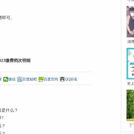
费即可。
淄
023缴费档次明细
网
微信
百度贴吧
百度空间
QQ好友
史上
程是什么？
?
丫
高？
高？