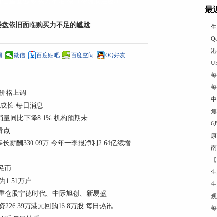
旧任重道远
购买力不足
楼市冷暖底层逻辑
最
的楼盘依旧面临购买力不足的尴尬
生
Q
港
网
微信
百度贴吧
百度空间
QQ好友
U
每
每
购价格上调
中
和成长-每日消息
焦
销量同比下降8.1% 机构预期未...
6
门看点
康
董事长薪酬330.09万 今年一季报净利2.64亿续增
南
【
民币
生
1.51万户
生
份，重仓股宁德时代、中际旭创、新易盛
观
资226.39万港元回购16.8万股 每日热讯
每