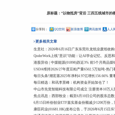
标签：
以物抵房背后
三四五线城市消化存量依
原标题：
“以物抵房”背后 三四五线城市
分享到：
QQ空间
新浪微博
腾讯微博
人人
>更多相关文章
生意社：2026年6月16日广东东莞玖龙纸业废纸收
QoderWork上线“意识“功能：让AI学会记忆、反思
港股异动 | 中煤能源(01898)跌近3% 前5个月商品煤
USDA维持2026/27年度豆粕产量6502.5万短吨-热
每日头条!潮宏基2025年净利4.97亿增长156.66% 
每日精选：和讯李景峰：机构资金开始加仓了！
中山市先觉智能科技有限公司成立 注册资本10万人
焦点讯息：西部牧业：截至6月10日公司的股东总数为
6月15日科创创业ETF嘉实基金份额减少1200万
康臣药业(01681.HK)发布公告，于2026年6月15日斥