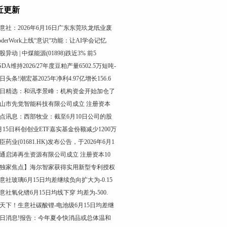
近更新
意社：2026年6月16日广东东莞玖龙纸业废
oderWork上线“意识“功能：让AI学会记忆
股异动 | 中煤能源(01898)跌近3% 前5
SDA维持2026/27年度豆粕产量6502.5万短吨-
日头条!潮宏基2025年净利4.97亿增长156.6
日精选：和讯李景峰：机构资金开始加仓了
山市先觉智能科技有限公司成立 注册资本
点讯息：西部牧业：截至6月10日公司的股
月15日科创创业ETF嘉实基金份额减少1200万
臣药业(01681.HK)发布公告，于2026年6月1
通启涛再生资源有限公司成立 注册资本10
独家焦点】海尔智家获得实用新型专利授权
意社玻璃6月15日均差继续负向扩大为-0.15
意社氧化镨6月15日均线下穿 均差为-500.
天下！生意社碳酸锂-电池级6月15日均差继
日消息!报告：今年夏令快消品或总体温和