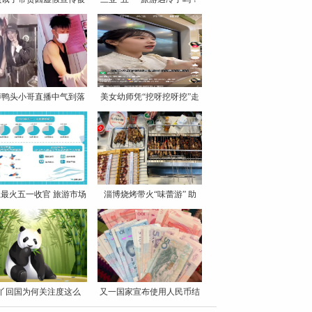
罚
博鸭头小哥直播中气到落
美女幼师凭“挖呀挖呀挖”走
泪
最火五一收官 旅游市场
淄博烧烤带火“味蕾游” 助
丫回国为何关注度这么
又一国家宣布使用人民币结
高？
算