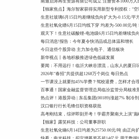
南通启涛再生资源有限公司成立 注册资本1000万人
【独家焦点】海尔智家获得实用新型专利授权：“空
生意社玻璃6月15日均差继续负向扩大为-0.15元/平
生意社氧化镨6月15日均线下穿 均差为-500.00元/吨
观天下！生意社碳酸锂-电池级6月15日均差继续负向缩小
每日消息!报告：今年夏令快消品或总体温和增长
今日这些个股异动 主力加仓电子、通信板块
新华视点丨各地积极推进绿色低碳发展
要闻：不用远行！临沂大峡谷漂流，山东人的夏日
2026年“春招”共提供超1268万个岗位 每日热点
一节课没上就要扣45%学费？驾校退费，怎样才合
百事通！国家金融监督管理总局临汾监管分局核准景
热点评！港股异动 | 东岳集团(00189)涨超7% 
汉口银行行长毛锋任职资格获批
高考刚结束，综评即刻开考！学霸齐聚南大上演“巅峰
【独家】露笑科技：公司董事辞职
生意社氧化镝6月14日均差为25750.00元/吨 由正
快看：电光科技：拟定增募资不超14亿元 用于数据