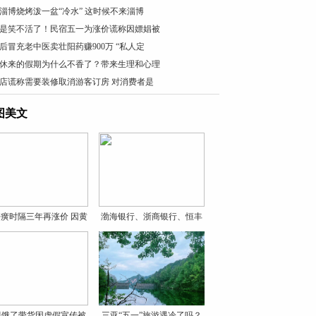
淄博烧烤泼一盆“冷水” 这时候不来淄博
是笑不活了！民宿五一为涨价谎称因嫖娼被
0后冒充老中医卖壮阳药赚900万 “私人定
休来的假期为什么不香了？带来生理和心理
店谎称需要装修取消游客订房 对消费者是
图美文
癀时隔三年再涨价 因黄
渤海银行、浙商银行、恒丰
银
贝饿了带货因虚假宣传被
三亚“五一”旅游遇冷了吗？