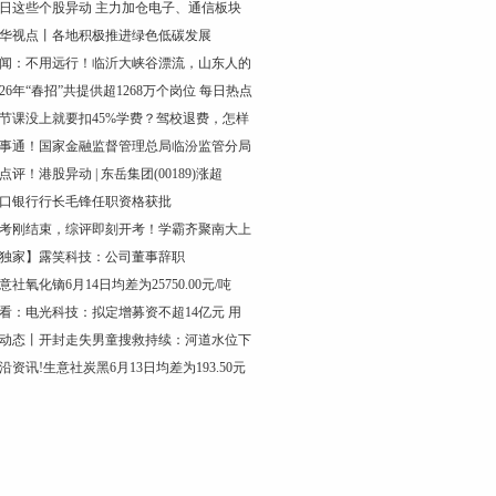
日这些个股异动 主力加仓电子、通信板块
华视点丨各地积极推进绿色低碳发展
闻：不用远行！临沂大峡谷漂流，山东人的
026年“春招”共提供超1268万个岗位 每日热点
节课没上就要扣45%学费？驾校退费，怎样
事通！国家金融监督管理总局临汾监管分局
点评！港股异动 | 东岳集团(00189)涨超
口银行行长毛锋任职资格获批
考刚结束，综评即刻开考！学霸齐聚南大上
独家】露笑科技：公司董事辞职
意社氧化镝6月14日均差为25750.00元/吨
看：电光科技：拟定增募资不超14亿元 用
动态丨开封走失男童搜救持续：河道水位下
沿资讯!生意社炭黑6月13日均差为193.50元