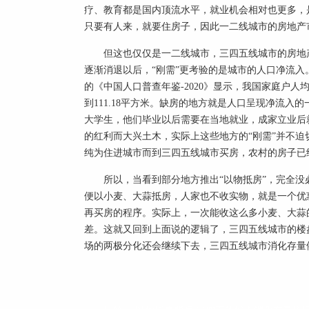
疗、教育都是国内顶流水平，就业机会相对也更多，
只要有人来，就要住房子，因此一二线城市的房地产
但这也仅仅是一二线城市，三四五线城市的房地
逐渐消退以后，“刚需”更考验的是城市的人口净流
的《中国人口普查年鉴-2020》显示，我国家庭户人均
到111.18平方米。缺房的地方就是人口呈现净流
大学生，他们毕业以后需要在当地就业，成家立业后
的红利而大兴土木，实际上这些地方的“刚需”并不
纯为住进城市而到三四五线城市买房，农村的房子已
所以，当看到部分地方推出“以物抵房”，完全
便以小麦、大蒜抵房，人家也不收实物，就是一个优
再买房的程序。实际上，一次能收这么多小麦、大蒜
差。这就又回到上面说的逻辑了，三四五线城市的楼
场的两极分化还会继续下去，三四五线城市消化存量