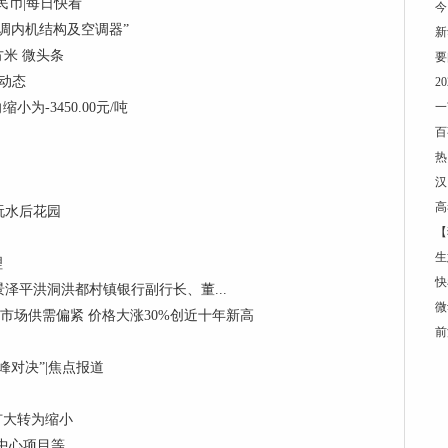
民币|每日快看
今
调内机结构及空调器”
新
方米 微头条
要
 动态
2
为-3450.00元/吨
一
百
热
汉
高
玩水后花园
【
生
理
快
泽平洪洞洪都村镇银行副行长、董...
微
制冷剂市场供需偏紧 价格大涨30%创近十年新高
前
对决”|焦点报道
向扩大转为缩小
中心项目等