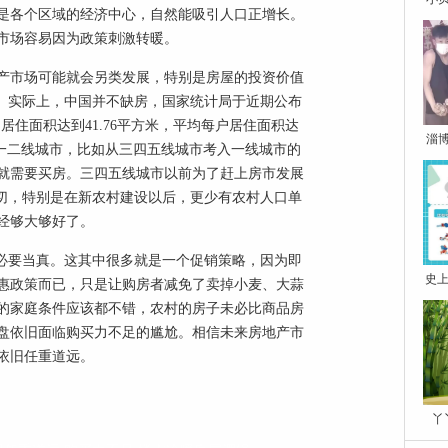
是各个区域的经济中心，自然能吸引人口正增长。
市场容易因为政策刺激转暖。
产市场可能就会另类发展，特别是房屋的投资价值
入。实际上，中国并不缺房，国家统计局于近期公布
居住面积达到41.76平方米，平均每户居住面积达
淄
入的一二线城市，比如从三四五线城市考入一线城市的
就需要买房。三四五线城市以前为了赶上房市发展
迫切，特别是在新农村建设以后，更少有农村人口单
经够大够好了。
没必要当真。这其中很多就是一个促销策略，因为即
史上
惠政策而已，只是让购房者减免了卖掉小麦、大蒜
的家庭条件应该都不错，农村的房子未必比商品房
盘依旧面临购买力不足的尴尬。相信未来房地产市
依旧任重道远。
丫