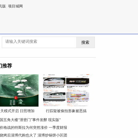
机版
|
项目城网
搜索
门推荐
天模式开启 日照增加
行踪疑被偷拍形象被恶搞
国五角大楼“泄密门”事件发酵 现实版“
价格战的特斯拉为何突然涨价 一季度财报
烧烤后淄博代购也火了 淄博炒锅饼小区团