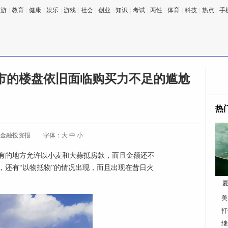
旅游
|
教育
|
健康
|
娱乐
|
游戏
|
社会
|
创业
|
知识
|
考试
|
两性
|
体育
|
科技
|
热点
|
手
城市的楼盘依旧面临购买力不足的尴尬
热
:金融投资报
字体：
大
中
小
有的地方允许以小麦和大蒜抵房款，而且金额还不
，还有“以物抵物”的情况出现，而且出现在昔日火
夏
美
打
继