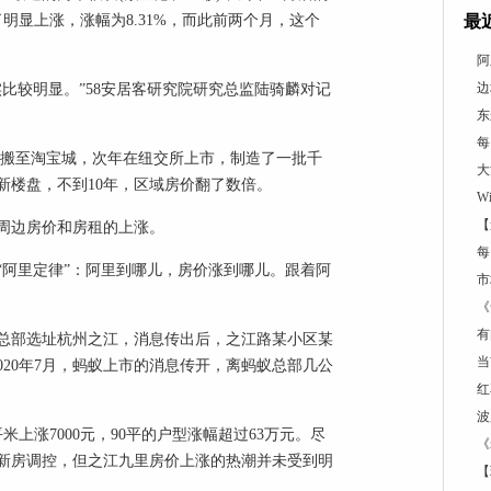
明显上涨，涨幅为8.31%，而此前两个月，这个
最
阿
边
比较明显。”58安居客研究院研究总监陆骑麟对记
东
每
年阿里搬至淘宝城，次年在纽交所上市，制造了一批千
大
新楼盘，不到10年，区域房价翻了数倍。
W
【
周边房价和房租的上涨。
每
“阿里定律”：阿里到哪儿，房价涨到哪儿。跟着阿
市
《
有
集团总部选址杭州之江，消息传出后，之江路某小区某
当
2020年7月，蚂蚁上市的消息传开，离蚂蚁总部几公
红
波
上涨7000元，90平的户型涨幅超过63万元。尽
《
新房调控，但之江九里房价上涨的热潮并未受到明
【