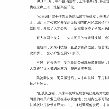
2021年3月，字节跳动宣布，上海电商部门将
房租应声上涨，涨幅高至千元。
“如果园区完全依靠周边商品房市场供应，来满
金，因此人才公寓的开发建设短期内能对区域房价产
坂田后，开发了人才公寓，一定程度保障了研发人员
有人在网上发文——失去阿里的未来科技城，会
在杭州，未来科技城一直是房价高位区。随着未
次新房，一套小户型也要500多万。
不过，过去两年，受互联网公司裁员降薪影响，
人群并非该区域购房主力，整体影响有限。
陆骑麟认为，阿里搬迁后，未来科技城二手房挂
响相对较大。
“但从长远看，未来科技城板块发展已经相对成
阿里的相关产业已经在该板块落地，短期内也不可能
技城板块房价带来巨大冲击。”通过调研他发现，未