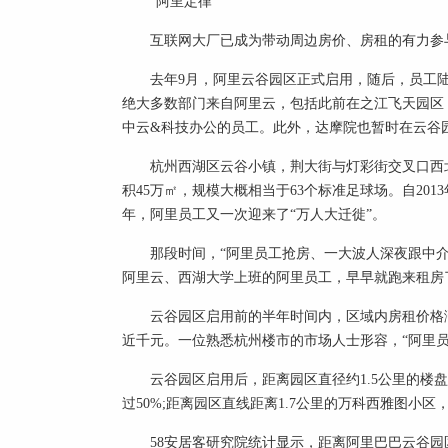
“阿里定律”
互联网大厂已成为带动周边房价、房租的有力参
去年9月，阿里云谷园区正式启用，随后，员工
绝大多数部门来自阿里云，包括此前在之江飞天园区，
中云&科技办公的员工。此外，达摩院也暂时在云谷
杭州西湖区云谷小镇，荆大街与灯彩街交叉口西
积45万㎡，规模大概相当于63个标准足球场。自20
年，阿里员工又一次迎来了“万人大迁徙”。
那段时间，“阿里员工抢房、一大波人深夜跟中
阿里云、西湖大学上班的阿里员工，早早就跑来租房
云谷园区启用前的半年时间内，区域内房租价格涨
近千元。一位熟悉杭州楼市的市场人士形容，“阿里员
云谷园区启用后，距离园区直径约1.5公里的楼
过50%;距离园区直线距离1.7公里的万科西雅图小
58安居客研究院统计显示，距离阿里巴巴云谷园