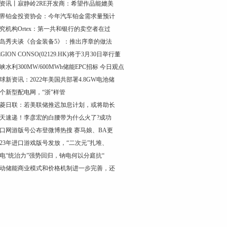
资讯丨寂静岭2RE开发商：希望作品能媲美
界铂金投资协会：今年汽车铂金需求量预计
究机构Ortex：第一共和银行的卖空者在过
岛秀夫谈《合金装备5》：推出序章的做法
EGION CONSO(02129.HK)将于3月30日举行董
峡水利300MW/600MWh储能EPC招标 今日观点
球新资讯：2022年美国共部署4.8GW电池储
个新型配电网，“浙”样管
菱日联：若美联储推迟加息计划，或将助长
天速递！李彦宏的白腰带为什么火了?成功
口网游版号公布登微博热搜 赛马娘、BA更
023年进口游戏版号发放，“二次元”扎堆、
电“统治力”强势回归，钠电何以分庭抗“
动储能商业模式和价格机制进一步完善，还