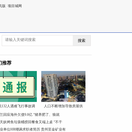
机版
|
项目城网
搜索
门推荐
航132人遇难飞行事故调
人口不断增加导致房屋供
兰回应海外欠债9.8亿 “猪养肥了、狼就
天妖烤鱼垃圾桶捞回餐食又端上桌 “不干
业单位HR嘲讽求职者简历 贵州至金矿业有