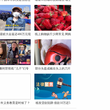
退赃大会返还486万元现
线上购物缺斤少两常见 网购
播间苦情戏:“儿子”们专
部分头盔成戴在头上的刀片
二年义务教育是时候了？
植发贷款陷阱:借款10万还5
可
万