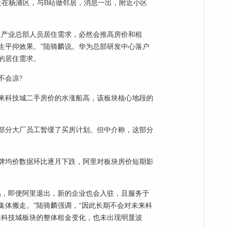
选址在杨浦区，与B站做邻居，消息一出，附近小区
足产业总部人员居住需求，必然会推高房价和租
生平抑效果。”陆骑麟说。华为总部研发中心落户
的居住需求。
不会凉?
来科技城二手房价的水涨船高，该板块核心地段的
部分大厂员工暂缓了买房计划。但中介称，这部分
牌均价数据环比逐月下跌，阿里对板块房价短期影
熟，即便阿里退出，新的企业也会入驻，且服务于
集体搬走。”陆骑麟强调，“因此长期不会对未来科
来科技城板块的整体租金变化，也未出现明显波