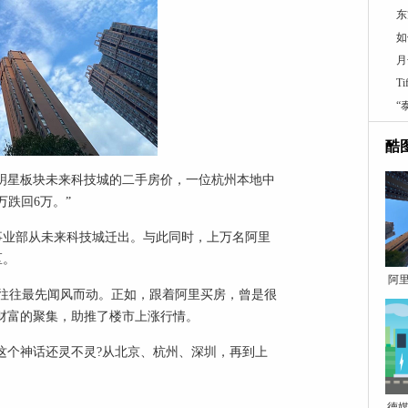
东
如
月
T
“
酷
州明星板块未来科技城的二手房价，一位杭州本地中
跌回6万。”
事业部从未来科技城迁出。与此同时，上万名阿里
区。
阿
往往最先闻风而动。正如，跟着阿里买房，曾是很
和财富的聚集，助推了楼市上涨行情。
这个神话还灵不灵?从北京、杭州、深圳，再到上
德媒