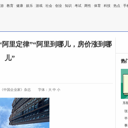
旅游
|
教育
|
健康
|
娱乐
|
游戏
|
社会
|
创业
|
知识
|
考试
|
两性
|
体育
|
科技
|
热点
|
手
 “阿里定律”“阿里到哪儿，房价涨到哪
儿”
热
:《中国企业家》杂志
字体：
大
中
小
东
张
半
事