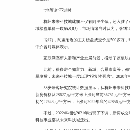
“地段论”不过时
杭州未来科技城此前不仅有阿里坐镇，还入驻了viv
域楼盘单价一度触及8万，市场情绪当时认为，涨到1
“以前，阿里附近的主力楼盘成交价是500多万，现
中介曾对媒体表示。
互联网高薪人群和产业发展前景，撬动了该板块
此前，很多房企如富力、新城、合景泰富等，都将
暴发后，未来科技城一度出现“报复性买房”。2020
58安居客研究院统计数据显示，从杭州未来科技城
新房价格从28627元/平方米上涨到当前36751元/平方
初的27643元/平方米，上涨到2022年底的42856元/
不过，2022年相比2021年出现了下调，新房成交
科技事业部从未来科技城迁出。