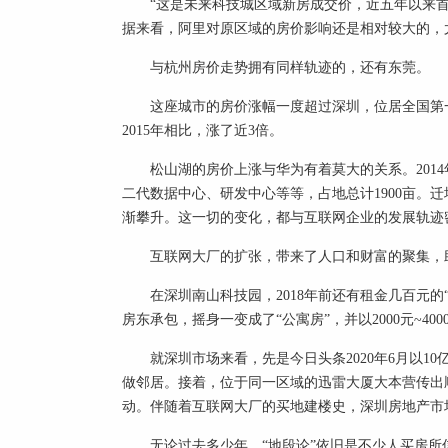
“这是未来科技城区域新房成交价，近五年以来首
据来看，阿里对原区域的房价影响还是相对较大的，
与杭州房价走势拥有同样轨迹的，还有东莞。
这座城市的房价涨幅一度超过深圳，位居全国第
2015年相比，涨了近3倍。
松山湖的房价上涨与华为有着莫大的关系。201
二代数据中心、研发中心等等，占地总计1900亩。
渐攀升。这一切的变化，都与互联网企业的发展轨迹
互联网大厂的扩张，带来了人口和财富的聚集，
在深圳南山科技园，2018年前还有租金几百元
房东承包，摇身一变成了“公寓房”，并以2000元~4
就深圳市场来看，先是今日头条2020年6月以1
做邻居。接着，位于同一区域的迅雷大厦大本营传出顺
动。伴随着互联网大厂的买地建楼史，深圳房地产市
无论过去多少年，“地段论”依旧是不少人买房所