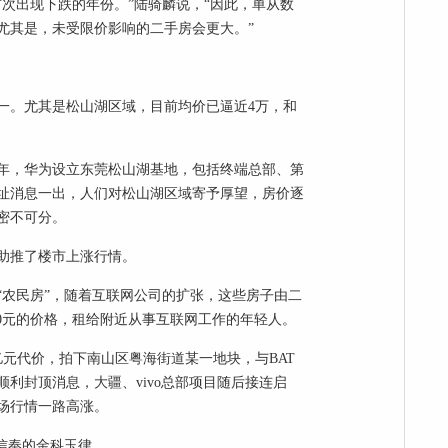
次出现下跌的年份。”陆骑麟说，“因此，单从数
尤其是，未受限价影响的二手房会更大。”
一。尤其是松山湖区域，目前均价已逼近4万，和
4年，华为设立东莞松山湖基地，包括终端总部、第
迁址消息一出，人们对松山湖区域寄予厚望，房价逐
密不可分。
助推了楼市上涨行情。
的“农民房”，随着互联网公司的扩张，这些房子由二
000元的价格，租给附近从事互联网工作的年轻人。
0亿元代价，拍下南山区粤海街道某一地块，与BAT
利封顶消息，大疆、vivo总部项目随后接连启
场行情一路高涨。
信奉的金科玉律。