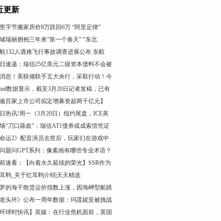
近更新
里字节搬家房价8万跌回6万 “阿里定律”
城瑞丽拥抱三年来“第一个春天” “东北
航132人遇难飞行事故调查进展公布 东航
日速递：瑞信25亿美元二级资本债料不会被
消息！美联储联手五大央行，采取行动！今
ind数据显示，截至3月20日记者发稿，已有
逾百家上市公司拟定增募资超两千亿元】
日热讯!周一（3月20日）纽约尾盘，ICE美
场“刀口舔血”：瑞信AT1债券或成索偿凭证
命运2》配音演员去世后，玩家们在游戏中
问题问GPT系列：像素画有哪些专业术语？
前速看：【向着永久延续的荣光】SSR作为
耳鹎_关于红耳鹎介绍|天天精选
罗的海干散货运价指数上涨，因海岬型船跳
老头环》公布一周年数据：玛莲妮亚被挑战
环球时快讯】英媒：在行业危机面前，英国