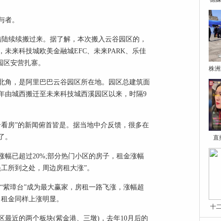
与者。
陆陆续续搬过来。据了解，本次搬入云谷园区的，
未来科技城欧美金融城EFC、未来PARK、乐佳
园区安营扎寨。
株洲
北角，是阿里巴巴云谷园区所在地。园区总建筑面
13年由城西搬迁至未来科技城西溪园区以来，时隔9
介看房”的新闻俯首皆是。据当地中介反馈，很多在
了。
直
幅已超过20%;部分热门小区的房子，租金涨幅
工所到之处，周边房租大涨”。
盘“紫璋台”成为最大赢家，房租一路飞涨，涨幅超
区，租金同样上涨明显。
十
区最近的两个板块(紫金港、三墩)，去年10月后的