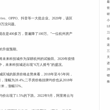
最
世
研
o、OPPO、抖音等一大批企业。2020年，该区
小
0万没问题。
L
三
在是400多万，普遍降了100万。”一位杭州房产
全
这
的升值预期。
三
天
未来科技城作为深耕杭州的试验田。2020年疫情
进
年中，未来科技城还出现“6万人摇号”的盛况。
2
区域的新房价格走势来看，2018年至今5年间，
锂
米，涨幅为28.4%;二手房价格挂牌均价也从2018年
推
平方米，涨幅55%。
均价出现了1.5%的下跌。2022年9月，阿里将云与