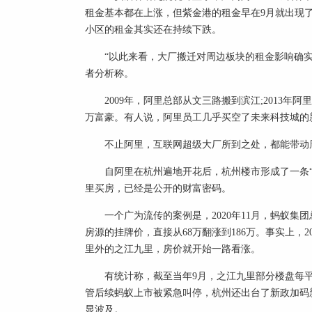
租金基本都在上涨，但紫金港的租金早在9月就出现了
小区的租金其实还在持续下跌。
“以此来看，大厂搬迁对周边板块的租金影响确实
者分析称。
2009年，阿里总部从文三路搬到滨江;2013
万富豪。有人说，阿里员工几乎买空了未来科技城的
不止阿里，互联网超级大厂所到之处，都能带动
自阿里在杭州遍地开花后，杭州楼市形成了一条
里买房，已经是公开的财富密码。
一个广为流传的案例是，2020年11月，蚂蚁
房源的挂牌价，直接从68万翻涨到186万。事实上，
里外的之江九里，房价就开始一路看涨。
有统计称，截至当年9月，之江九里部分楼盘每平米
管后续蚂蚁上市被紧急叫停，杭州还出台了新政加码
显波及。