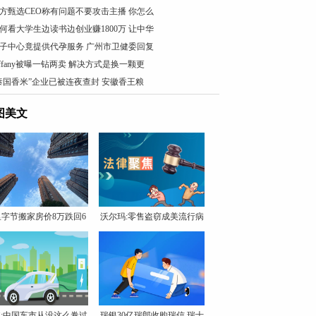
方甄选CEO称有问题不要攻击主播 你怎么
何看大学生边读书边创业赚1800万 让中华
子中心竟提供代孕服务 广州市卫健委回复
iffany被曝一钻两卖 解决方式是换一颗更
泰国香米”企业已被连夜查封 安徽香王粮
图美文
里字节搬家房价8万跌回6
沃尔玛:零售盗窃成美流行病
万
:中国车市从没这么卷过
瑞银30亿瑞郎收购瑞信 瑞士