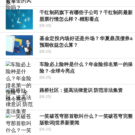
千红制药旗下有哪些子公司？千红制药最新
股票行情怎么样？-精彩看点
[06-25]
基金定投内场好还是外场？华夏鼎茂债券a
预期收益怎么算？
[06-25]
车险必上险种是什么？年金险排名第一的保
险？-全球今亮点
[06-25]
路桥社区：提高法律意识 防范非法集资
[06-25]
一笑破苍穹那首歌叫什么？一笑破苍穹完整
版歌词|世界新要闻
[06-25]