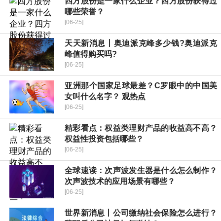
四方股份是一家什么企业？四方股份获得过
哪些荣誉？
[06-25]
天天新消息丨奥迪派克峰多少钱?奥迪派克
峰值得购买吗?
[06-25]
亚洲那个国家足球最差？C罗眼中的中国美
女叫什么名字？ 观热点
[06-25]
精彩看点：权益类理财产品的收益高不高？
权益性投资包括哪些？
[06-25]
全球速读：次声波发生器是什么怎么制作？
次声波技术的应用场景有哪些？
[06-25]
世界新消息丨公司缴纳社会保险怎么进行？