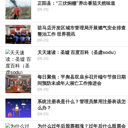
​正阳县：“三伏焖棚”养出番茄天然味道
[06-25]
驻马店开发区城市管理局开展燃气安全排查
整治工作 世界视讯
[06-25]
天天速读：圣墟 百度百科（圣虚sodu）
[06-25]
每日聚焦：平舆县双庙乡召开端午节假日期
间预防未成年人溺亡工作推进会
[06-25]
系统注册表是什么？管理员禁用注册表该怎
么办？
[06-25]
为什么过年后股票都涨？过年后什么股票会