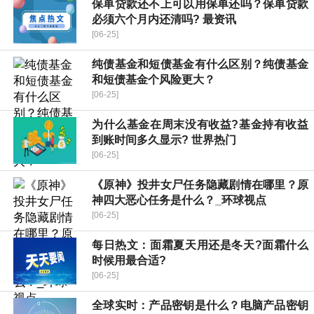
保单贷款还不上可以用保单还吗？保单贷款
必须六个月内还清吗? 最资讯
[06-25]
纯债基金和短债基金有什么区别？纯债基金
和短债基金个风险更大？
[06-25]
为什么基金在周末没有收益?基金持有收益
到账时间多久显示? 世界热门
[06-25]
《原神》投井女尸任务隐藏剧情在哪里？原
神四大恶心任务是什么？_环球视点
[06-25]
每日热文：面霜夏天用还是冬天?面霜什么
时候用最合适?
[06-25]
全球实时：产品密钥是什么？电脑产品密钥