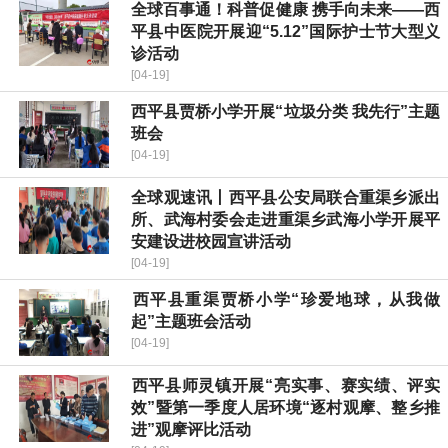
全球百事通！​科普促健康 携手向未来——西
平县中医院开展迎“5.12”国际护士节大型义
诊活动
[04-19]
​西平县贾桥小学开展“垃圾分类 我先行”主题
班会
[04-19]
全球观速讯丨​西平县公安局联合重渠乡派出
所、武海村委会走进重渠乡武海小学开展平
安建设进校园宣讲活动
[04-19]
​西平县重渠贾桥小学“珍爱地球，从我做
起”主题班会活动
[04-19]
​西平县师灵镇开展“亮实事、赛实绩、评实
效”暨第一季度人居环境“逐村观摩、整乡推
进”观摩评比活动