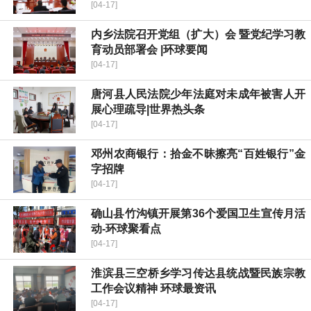
[04-17]
内乡法院召开党组（扩大）会 暨党纪学习教
育动员部署会 |环球要闻
[04-17]
唐河县人民法院少年法庭对未成年被害人开
展心理疏导|世界热头条
[04-17]
邓州农商银行：拾金不昧擦亮“百姓银行”金
字招牌
[04-17]
确山县竹沟镇开展第36个爱国卫生宣传月活
动-环球聚看点
[04-17]
​淮滨县三空桥乡学习传达县统战暨民族宗教
工作会议精神 环球最资讯
[04-17]