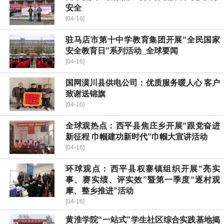
安全
[04-16]
驻马店市第十中学教育集团开展“全民国家
安全教育日”系列活动_全球要闻
[04-16]
国网潢川县供电公司：优质服务暖人心 客户
致谢送锦旗
[04-16]
全球观热点：​西平县焦庄乡开展“跟党奋进
新征程 巾帼建功新时代”巾帼大宣讲活动
[04-16]
环球观点：​西平县权寨镇组织开展“亮实
事、赛实绩、评实效”暨第一季度“逐村观
摩、整乡推进”活动
[04-16]
​黄淮学院“一站式”学生社区综合实践基地揭