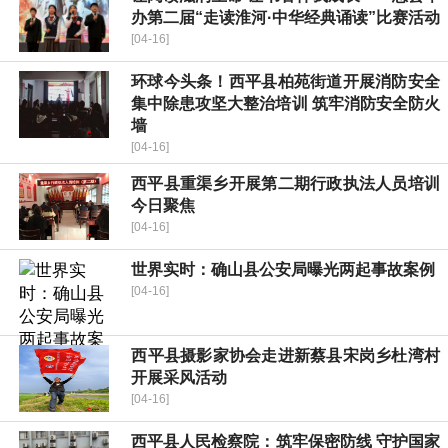
办第二届“走读淮河·中华经典诵读”比赛活动
[04-16]
环球今头条！​西平县柏苑街道开展消防安全
集中除患攻坚大整治培训 筑牢消防安全防火
墙
[04-16]
西平县重渠乡开展第二期行政执法人员培训
今日聚焦
[04-16]
世界实时：确山县公安局曝光两起事故案例
[04-16]
​西平县摄影家协会走进新蔡县宋岗乡杜湾村
开展采风活动
[04-16]
​西平县人民检察院：筑牢保密防线 守护国家