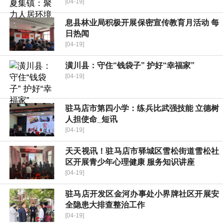
[04-19]
​息县林业局积极开展保密宣传教育月活动 每
日热闻
[04-19]
潢川县：守住“钱袋子” 护好“幸福家”
[04-19]
驻马店市第四小学：练兵比武强技能 立德树
人担使命_短讯
[04-19]
天天视讯！驻马店市驿城区雪松街道雪松社
区开展青少年心理健康 服务知识讲座
[04-19]
驻马店开发区金河办事处小界牌社区开展安
全隐患大排查整治工作
[04-19]