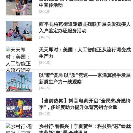
中宣传活动
[04-19]
​西平县柏苑街道邀请县残联开展关爱残疾人
入户鉴定办证服务活动
[04-19]
天天即时：美国：人工智能正从流行词变成
生产力
[04-19]
以“新”谋局 以“质”竞速——京津冀携手发展
新质生产力一线观察
[04-19]
【当前热闻】抖音电商开启“全民热身燃情
季”，多维度助力提升体育营销含金量
[04-19]
乡村行·看振兴丨宁夏贺兰：科技强“芯”绘就
农业新“丰”景 全球讯息