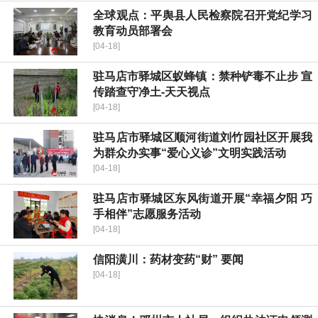
全球观点：平舆县人民检察院召开党纪学习
教育动员部署会
[04-18]
驻马店市驿城区蚁蜂镇：禁种铲毒不止步 宣
传踏查守净土-天天视点
[04-18]
驻马店市驿城区顺河街道刘竹园社区开展我
为群众办实事“爱心义诊”文明实践活动
[04-18]
驻马店市驿城区东风街道开展“幸福夕阳 巧
手相伴”志愿服务活动
[04-18]
​信阳潢川：药材变药“财” 要闻
[04-18]