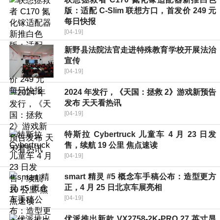
版：适配 C-Slim 联想方口，首发价 249 元
每日快报
[04-19]
新野县法院法官走进特殊教育学校开展法治
宣传
[04-19]
2024 年发行，《天国：拯救 2》游戏新预告
发布 天天看热讯
[04-19]
特斯拉 Cybertruck 儿童车 4 月 23 日发
售，续航 19 公里 焦点速读
[04-19]
smart 精灵 #5 概念车手稿公布：造型更方
正，4 月 25 日北京车展亮相
[04-19]
优派推出新款 VX2758-2K-PRO 27 英寸显