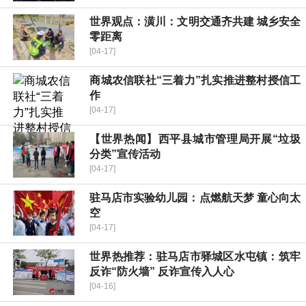
世界观点：​潢川：文明交通齐共建 城乡安全
零距离
[04-17]
​商城农信联社“三着力”扎实推进整村授信工
作
[04-17]
【世界热闻】​西平县城市管理局开展“垃圾
分类”宣传活动
[04-17]
驻马店市实验幼儿园：点燃航天梦 童心向太
空
[04-17]
世界热推荐：驻马店市驿城区水屯镇：筑牢
反诈“防火墙” 反诈宣传入人心
[04-16]