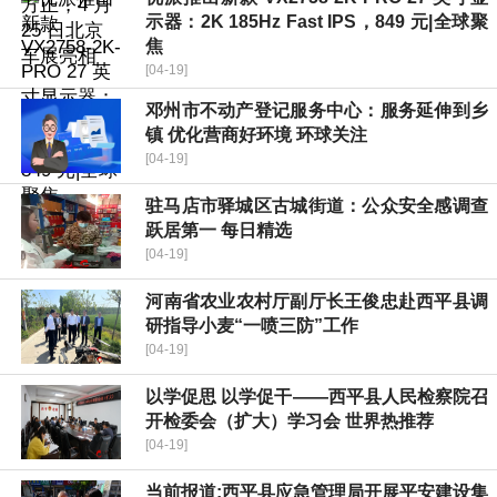
示器：2K 185Hz Fast IPS，849 元|全球聚
焦
[04-19]
邓州市不动产登记服务中心：服务延伸到乡
镇 优化营商好环境 环球关注
[04-19]
驻马店市驿城区古城街道：公众安全感调查
跃居第一 每日精选
[04-19]
​河南省农业农村厅副厅长王俊忠赴西平县调
研指导小麦“一喷三防”工作
[04-19]
​以学促思 以学促干——西平县人民检察院召
开检委会（扩大）学习会 世界热推荐
[04-19]
当前报道:​西平县应急管理局开展平安建设集