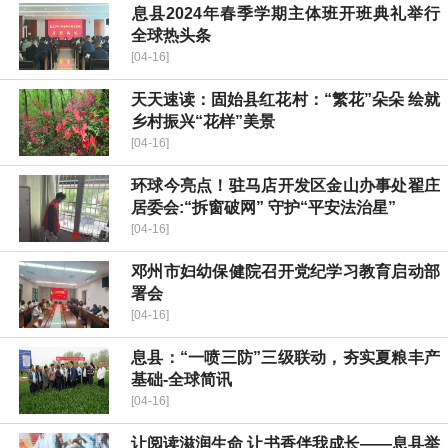
​息县2024年春季学期主体班开班典礼举行
全球热头条
[04-16]
天天速读：固始县红花村：“繁花”朵朵 绘就
乡村振兴“花样”美景
[04-16]
环球今亮点！驻马店开发区金山办事处翟庄
居委会:“拆窗破网” 守护“平安法治星”
[04-16]
邓州市妇幼保健院召开党纪学习教育启动部
署会
[04-16]
息县：“一喷三防”三级联动，夯实夏粮丰产
基础-全球简讯
[04-16]
让阅读滋润生命 让书香伴我成长——息县举