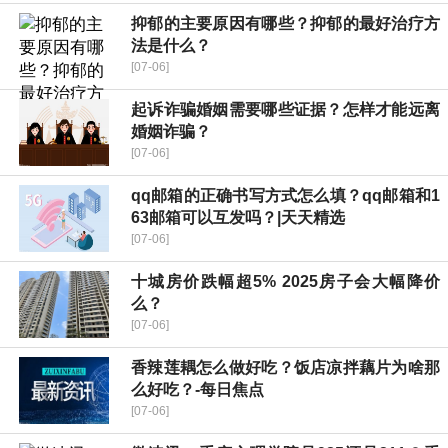
抑郁的主要原因有哪些？抑郁的最好治疗方
法是什么？
[07-06]
起诉诈骗婚姻需要哪些证据？怎样才能远离
婚姻诈骗？
[07-06]
qq邮箱的正确书写方式怎么填？qq邮箱和1
63邮箱可以互发吗？|天天精选
[07-06]
十城房价跌幅超5% 2025房子会大幅降价
么？
[07-06]
香辣莲耦怎么做好吃？饭店凉拌藕片为啥那
么好吃？-每日焦点
[07-06]