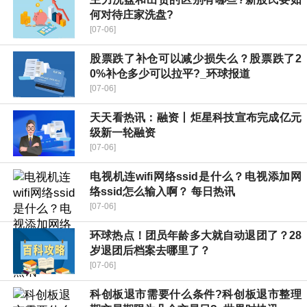
何对待庄家洗盘?
[07-06]
股票跌了补仓可以减少损失么？股票跌了2
0%补仓多少可以拉平?_环球报道
[07-06]
天天看热讯：融资丨炬星科技宣布完成亿元
级新一轮融资
[07-06]
电视机连wifi网络ssid是什么？电视添加网
络ssid怎么输入啊？ 每日热讯
[07-06]
环球热点！团员年龄多大就自动退团了？28
岁退团后档案去哪里了？
[07-06]
科创板退市需要什么条件?科创板退市整理