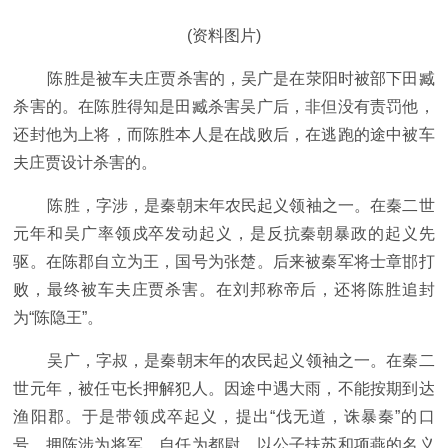
(资料图片)
陈胜是被车夫庄贾杀害的，吴广是在荥阳时被部下田臧
杀害的。在陈胜得知是田臧杀害吴广后，非但没有责罚他，
还封他为上将，而陈胜本人是在战败后，在逃跑的途中被车
夫庄贾设计杀害的。
陈胜，字涉，是秦朝末年农民起义领袖之一。在秦二世
元年和吴广率领戍卒发动起义，是反抗秦朝暴政的起义先
驱。在陈郡自立为王，国号为张楚。后来被秦军将士章邯打
败，最终被车夫庄贾杀害。在刘邦称帝后，还将陈胜追封
为“陈隐王”。
吴广，字叔，是秦朝末年的农民起义领袖之一。在秦二
世元年，被任屯长押解犯人。因途中遇大雨，不能按期到达
渔阳郡。于是带领戍卒起义，提出“伐无道，诛暴秦”的口
号。拥陈涉为将军，自任为都尉，以公子扶苏和项燕的名义