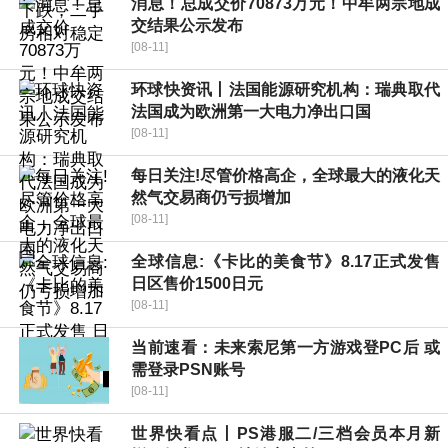
消息！总成交价70873万元！中牟两宗地成
交结果公示发布
[08-11]
环球快资讯丨法国能源研究机构：瑞典取代
法国成为欧洲第一大电力净出口国
[08-11]
每日关注!尽管价格高企，全球最大的液化天
然气交易商仍亏损增加
[08-11]
全球信息:《卡比的美食节》8.17正式发售
日区售价1500日元
[08-11]
当前速看：未来索尼第一方游戏登PC后 或
需登录PSN账号
[08-11]
世界快看点丨PS港服二/三档会员本月新