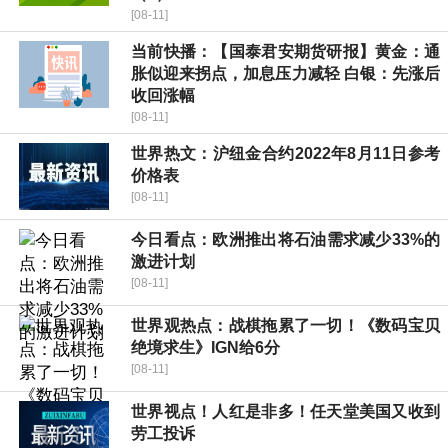
[08-11]
当前快播：【国泰君安期货研报】黄金：通
胀似迎来拐点，加息压力减轻 白银：先涨后
收回涨幅
[08-11]
世界热文：沪纽金合约2022年8月11日参考
价格表
[08-11]
今日看点：欧洲推出将石油需求减少33%的
激进计划
[08-11]
世界观热点：战棋拖累了一切！《数码宝贝
绝境求生》IGN给6分
[08-11]
世界视点！人红是非多！任天堂美国又收到
劳工投诉