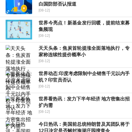
白国防部否认报道
[08-12]
世界今亮点！新基金发行回暖，提前结束募
集频现
[08-12]
天天头条：焦炭首轮提涨全面落地执行，专
家称连续性提价概率小
[08-12]
世界动态:印度考虑限制中企销售千元以内手
机？印官员否认
[08-12]
世界看热讯：发力下半年经济 地方密集出招
扩内需
[08-12]
今日热讯：美国前总统特朗普及其团队将于
12日决定是否解封海湖庄园搜查令