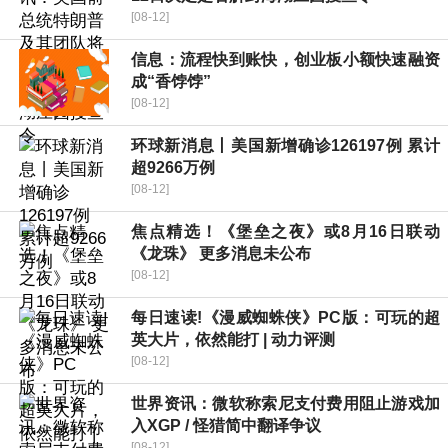
[08-12]
信息：流程快到账快，创业板小额快速融资
成“香饽饽”
[08-12]
环球新消息丨美国新增确诊126197例 累计
超9266万例
[08-12]
焦点精选！《堡垒之夜》或8月16日联动
《龙珠》 更多消息未公布
[08-12]
每日速读!《漫威蜘蛛侠》PC版：可玩的超
英大片，依然能打 | 动力评测
[08-12]
世界资讯：微软称索尼支付费用阻止游戏加
入XGP / 怪猎简中翻译争议
[08-12]