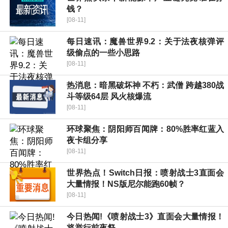
钱？
[08-11]
每日速讯：魔兽世界9.2：关于法夜核弹评
级偷点的一些小思路
[08-11]
热消息：暗黑破坏神 不朽：武僧 跨越380战
斗等级64层 风火核爆流
[08-11]
环球聚焦：阴阳师百闻牌：80%胜率红蓝入
夜卡组分享
[08-11]
世界热点！Switch日报：喷射战士3直面会
大量情报！NS版尼尔能跑60帧？
[08-11]
今日热闻!《喷射战士3》直面会大量情报！
将举行前夜祭