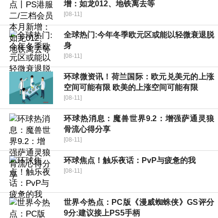
增：如龙012、地铁离去等
[08-11]
全球热门:今年冬季欧元区或能以轻微衰退脱
身
[08-11]
环球微资讯！荷兰国际：欧元兑美元的上涨
空间可能有限 欧美的上涨空间可能有限
[08-11]
环球热消息：魔兽世界9.2：增强萨通灵狼
骨流心得分享
[08-11]
环球焦点！触乐夜话：PvP与疲惫的我
[08-11]
世界今热点：PC版《漫威蜘蛛侠》GS评分
9分:建议接上PS5手柄