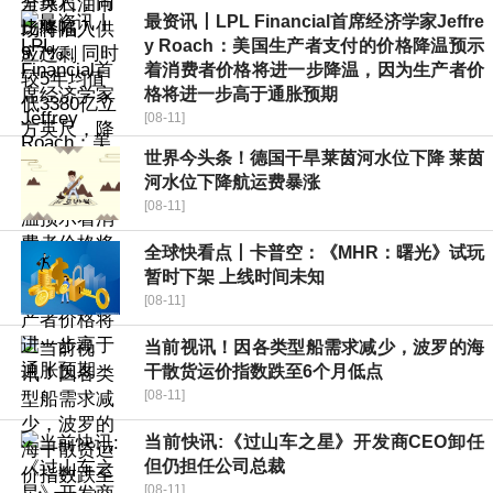
最资讯丨LPL Financial首席经济学家Jeffre
y Roach：美国生产者支付的价格降温预示
着消费者价格将进一步降温，因为生产者价
格将进一步高于通胀预期
[08-11]
世界今头条！德国干旱莱茵河水位下降 莱茵
河水位下降航运费暴涨
[08-11]
全球快看点丨卡普空：《MHR：曙光》试玩
暂时下架 上线时间未知
[08-11]
当前视讯！因各类型船需求减少，波罗的海
干散货运价指数跌至6个月低点
[08-11]
当前快讯:《过山车之星》开发商CEO卸任
但仍担任公司总裁
[08-11]