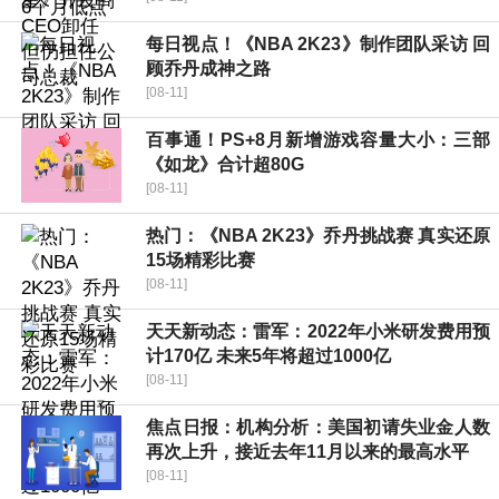
每日视点！《NBA 2K23》制作团队采访 回
顾乔丹成神之路
[08-11]
百事通！PS+8月新增游戏容量大小：三部
《如龙》合计超80G
[08-11]
热门：《NBA 2K23》乔丹挑战赛 真实还原
15场精彩比赛
[08-11]
天天新动态：雷军：2022年小米研发费用预
计170亿 未来5年将超过1000亿
[08-11]
焦点日报：机构分析：美国初请失业金人数
再次上升，接近去年11月以来的最高水平
[08-11]