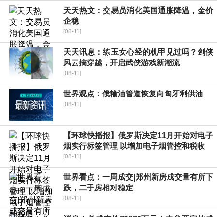
天天热文：交易员消化美国通胀降温，金价
企稳
[08-11]
天天讯息：练玉女心经的机甲见过吗？剑侠
风云搞穿越，开启武侠游戏新潮流
[08-11]
世界观点：俄输油管道恢复向匈牙利供油
[08-11]
【环球快播报】俄罗斯决定11月开始对电子
烟实行标签管理 以增加电子烟管控和税收
[08-11]
世界看点：一周成交|郑州新房成交量有所下
跌，二手房相对稳定
[08-11]