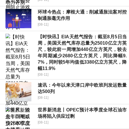
环球今热点：摩根大通：削减通胀法案对控
制通胀毫无作用
[08-11]
【时快讯】EIA天然气报告：截至8月5日当
周，美国天然气库存总量为25010亿立方英
尺，较此前一周增加440亿立方英尺，较去
年同期减少2680亿立方英尺，同比降幅9.
7%，同时较5年均值低3380亿立方英尺，降
幅11.9%
[08-11]
速讯：今年以来天津口岸中欧班列发运数量
达500列
[08-11]
世界新消息丨OPEC预计本季度全球石油市
场将陷入供应过剩
[08-11]