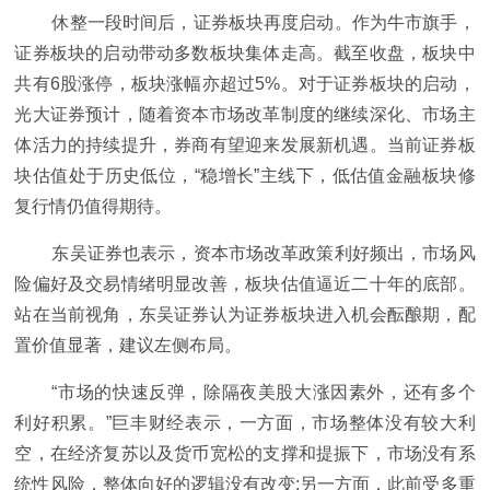
休整一段时间后，证券板块再度启动。作为牛市旗手，
证券板块的启动带动多数板块集体走高。截至收盘，板块中
共有6股涨停，板块涨幅亦超过5%。对于证券板块的启动，
光大证券预计，随着资本市场改革制度的继续深化、市场主
体活力的持续提升，券商有望迎来发展新机遇。当前证券板
块估值处于历史低位，“稳增长”主线下，低估值金融板块修
复行情仍值得期待。
东吴证券也表示，资本市场改革政策利好频出，市场风
险偏好及交易情绪明显改善，板块估值逼近二十年的底部。
站在当前视角，东吴证券认为证券板块进入机会酝酿期，配
置价值显著，建议左侧布局。
“市场的快速反弹，除隔夜美股大涨因素外，还有多个
利好积累。”巨丰财经表示，一方面，市场整体没有较大利
空，在经济复苏以及货币宽松的支撑和提振下，市场没有系
统性风险，整体向好的逻辑没有改变;另一方面，此前受多重