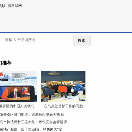
机版
|
项目城网
搜索
门推荐
俄罗斯的中国人谈俄乌
在乌克兰首都工作的同胞
阳柴桑区城门街道：巡湖救起患病天鹅 精
乌市执法局廿三里大队：燃气安全监管进店
荣地产股价一落千丈 融资、销售两大“变