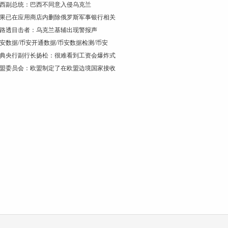
西副总统：巴西不同意入侵乌克兰
果已在应用商店内删除俄罗斯军事银行相关
路透目击者：乌克兰基辅出现警报声
安数据/币安开通数据/币安数据检测/币安
典央行副行长扬松：很难看到工资会爆炸式
盟委员会：欧盟制定了在欧盟边境国家接收