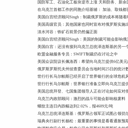
国防军工、石油化工板块逆市上涨 天和防务、新余
在乌克兰首都工作的同胞介绍基辅： 加油、取钱都
美国白宫经济顾问Singh：制裁俄罗斯的成本将随
美国高级官员：其他国家也同时宣布对俄罗斯实施出
淡水河谷：铁矿石前景仍然偏正面
美国白宫经济顾问Singh：美国的制裁可能会影响
美国白宫：还没有接到乌克兰总统泽连斯基的另一
欧盟金融服务专员：SWIFT制裁仍在讨论之中
美国众议院议长佩洛西：希望向乌克兰提供6亿美元
俄罗斯罗斯托夫州侦查委员会当地时间25日的统计数据
世行行长马尔帕斯已经开启了世界银行的全球危机风险
世行行长马尔帕斯：世界银行准备立即向乌克兰提
美国总统拜登、七国集团领导人正在讨论如何应对
乌克兰内政部顾问：激烈的战斗可能会影响核废料
螺纹主连日内跌幅达到2.02%，报4609元/吨
乌克兰总统泽连斯基：俄罗斯占领军正试图占领切
瑞典央行副行长杨松：最重要的事情是看看通胀预