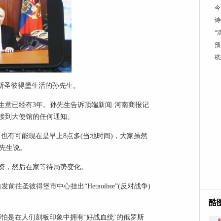
今
诗
“
预
杭
罗斯圣彼得堡生活的孙先生。
生意已经有3年。孙先生告诉顶端新闻·河南商报记
接到大使馆的任何通知。
也有可能现在是早上8点多(当地时间)，大家虽然
孙先生说。
资，然后在家等待局势变化。
往圣彼得堡市中心挂出“Hetвойне”(反对战争)
酷
怕是在人们刻板印象中拥有‘好战血统’的俄罗斯