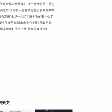
天是世界讨厌香菜日 这个奇怪的节日是怎
词之外 情怀和人生哲学更能引发网友共鸣
清仓直播”全场一元起？薅羊毛的要小心了
计3月首开 杭珹未来中心将推378套房源
州连续晴好天气上线 最高温直冲20℃
图美文