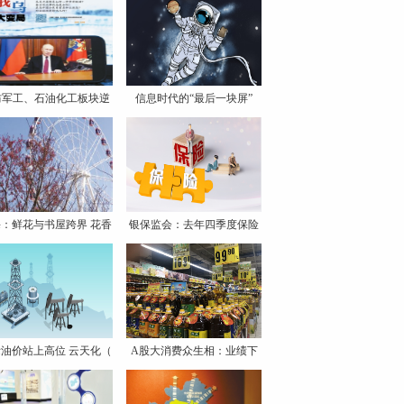
防军工、石油化工板块逆
信息时代的“最后一块屏”
市
：鲜花与书屋跨界 花香
银保监会：去年四季度保险
消
油价站上高位 云天化（
A股大消费众生相：业绩下
降