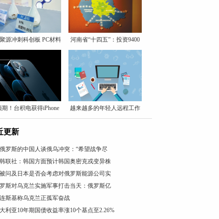
聚源冲刺科创板 PC材料
河南省“十四五”：投资9400
期！台积电获得iPhone
越来越多的年轻人远程工作
近更新
俄罗斯的中国人谈俄乌冲突：“希望战争尽
韩联社：韩国方面预计韩国奥密克戎变异株
被问及日本是否会考虑对俄罗斯能源公司实
罗斯对乌克兰实施军事打击当天：俄罗斯亿
连斯基称乌克兰正孤军奋战
大利亚10年期国债收益率涨10个基点至2.26%