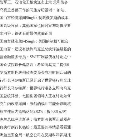
防军工、石油化工板块逆市上涨 天和防务
乌克兰首都工作的同胞介绍基辅： 加油、
国白宫经济顾问Singh：制裁俄罗斯的成本
国高级官员：其他国家也同时宣布对俄罗斯
水河谷：铁矿石前景仍然偏正面
国白宫经济顾问Singh：美国的制裁可能会
国白宫：还没有接到乌克兰总统泽连斯基的
盟金融服务专员：SWIFT制裁仍在讨论之中
国众议院议长佩洛西：希望向乌克兰提供6
罗斯罗斯托夫州侦查委员会当地时间25日的
行行长马尔帕斯已经开启了世界银行的全球
行行长马尔帕斯：世界银行准备立即向乌克
国总统拜登、七国集团领导人正在讨论如何
克兰内政部顾问：激烈的战斗可能会影响核
纹主连日内跌幅达到2.02%，报4609元/吨
克兰总统泽连斯基：俄罗斯占领军正试图占
典央行副行长杨松：最重要的事情是看看通
洲航空安全局：航空公司在莫斯科和罗斯托