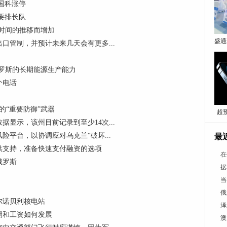
国科涨停
要排长队
着时间的推移而增加
盛通
口管制，并预计未来几天会有更多...
俄罗斯的长期能源生产能力
个电话
的“重要防御”武器
超预
显示，该州目前记录到至少14次...
平台，以协调应对乌克兰“破坏...
最
供支持，准备快速支付融资的选项
在
俄罗斯
据
当
俄
尔诺贝利核电站
泽
期和工资如何发展
澳