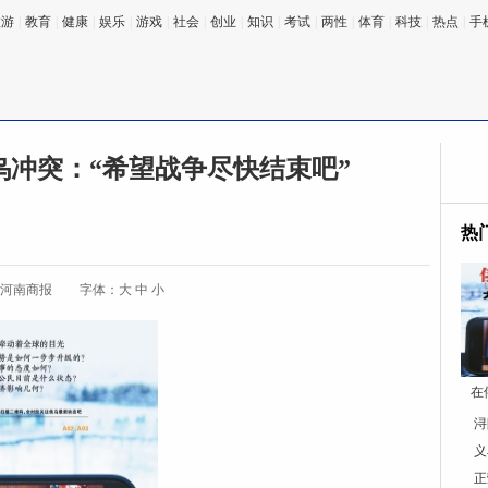
旅游
|
教育
|
健康
|
娱乐
|
游戏
|
社会
|
创业
|
知识
|
考试
|
两性
|
体育
|
科技
|
热点
|
手
冲突：“希望战争尽快结束吧”
热
:河南商报
字体：
大
中
小
在
浔
义
正