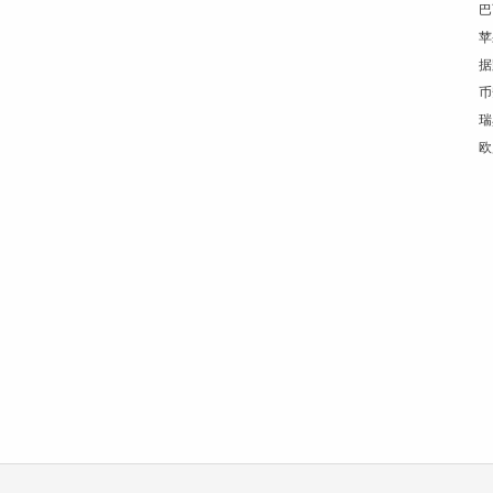
巴
苹
据
币
瑞
欧