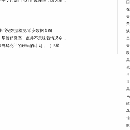
中交通部门飞行时应谨慎，因为军...
国
在
美
美
测/币安数据检测/币安数据查询
淡
尽管稍微高一点并不意味着情况令...
美
乌克兰的难民的计划 。（卫星...
美
欧
美
俄
世
世
美
乌
螺
乌
瑞
欧