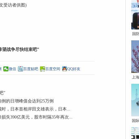
文受访者供图)
国
希望战争尽快结束吧”
网
微信
百度贴吧
百度空间
QQ好友
上海
吧”
例的日增峰值会达到25万例
时，日本首相岸田文雄表示，日本...
390亿美元，股市时隔35年再次...
国际