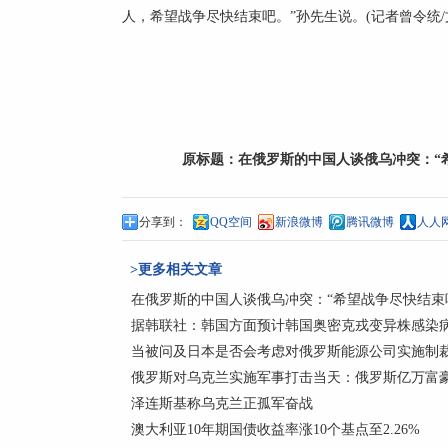
人，希望战争尽快结束吧。”孙先生说。(记者曾令统/
标签：
俄罗斯的
中国人了
俄乌冲突
战争结束
原标题：
在俄罗斯的中国人谈俄乌冲突：“
分享到：
QQ空间
新浪微博
腾讯微博
人人
>更多相关文章
在俄罗斯的中国人谈俄乌冲突：“希望战争尽快结束
据韩联社：韩国方面预计韩国奥密克戎变异株感染病
当被问及日本是否会考虑对俄罗斯能源公司实施制裁
俄罗斯对乌克兰实施军事打击当天：俄罗斯亿万富豪损失
泽连斯基称乌克兰正孤军奋战
澳大利亚10年期国债收益率涨10个基点至2.26%