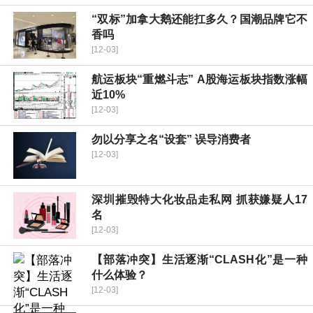
“双标”加拿大鹅还能扛多久？国潮品牌它不
香吗
[12-03]
航运板块“重燃斗志” A股海运板块指数涨幅
近10%
[12-03]
勿以分享之名“设套” 误导消费者
[12-03]
深圳摧毁特大化妆品走私网 抓获嫌疑人17
名
[12-03]
【部落冲突】生活逐渐“CLASH化”是一种
什么体验？
[12-03]