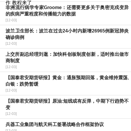
非洲流行病学专家Groome：还需要更多关于奥密克戎变异
的疾病严重程度和传播能力的数据
[12-03]
波兰卫生部长：波兰在过去24小时内新增26965例新冠肺炎
确诊病例
[12-03]
上交所副总经理刘逖：加快科创板制度创新，适时推出做市
商制度
[12-03]
【国泰君安期货研报】黄金：通胀预期回落，黄金维持震荡,
白银：跌势暂缓
[12-03]
【国泰君安期货研报】原油:短线或有反弹，中期下行趋势不
变
[12-03]
兵器工业集团与航天科工签署战略合作框架协议
[12-03]