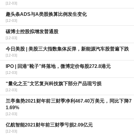
[12-03]
趣头条ADS与A类股换算比例发生变化
[12-03]
碳博士控股拟增发普通股
[12-03]
今日美股 | 美股三大指数集体反弹，新能源汽车股普遍下跌
[12-03]
IPO | 回港“靴子”终落地，微博定价每股272.8港元
[12-03]
“量化之王”文艺复兴科技旗下部分产品现亏损
[12-03]
兰亭集势2021财年前三财季净利467.40万美元，同比下降7
1.69%
[12-03]
亿航智能2021财年前三财季亏损2.09亿元
[12-03]