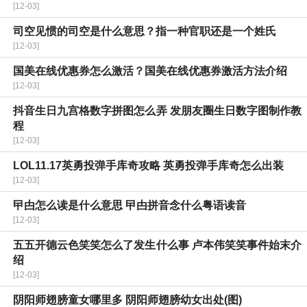
[12-03]
司空见惯的司空是什么意思？指一种官职还是一个姓氏
[12-03]
国美在线优惠券怎么激活？国美在线优惠券激活方法介绍
[12-03]
抖音生日九宫格数字拼图怎么弄 发朋友圈生日数字图制作教
程
[12-03]
LOL11.17英勇投弹手库奇攻略 英勇投弹手库奇怎么出装
[12-03]
曱甴怎么读是什么意思 曱甴拼音念什么粤语读音
[12-03]
五五开德云色笑笑怎么了发生什么事 卢本伟笑笑事件始末介
绍
[12-03]
阴阳师翅膀童女哪里多 阴阳师翅膀幼女出处(图)