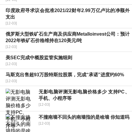
印度政府寻求议会批准2021/22财年2.99万亿卢比的净额外
支出
[12-03]
俄罗斯大型铁矿石生产商及供应商Metalloinvest公司：预计
2022年铁矿石价格维持在120美元/吨
[12-03]
美SEC完成中概股监管实施细则
[12-03]
马斯克出售超93万股特斯拉股票，完成“承诺”进度约60%
[12-03]
无影电脑评测无影电脑价格多少 支持PC、
手机、小程序等
[12-03]
不撞南墙不回头的南墙指的是啥墙 你知道吗
[12-03]