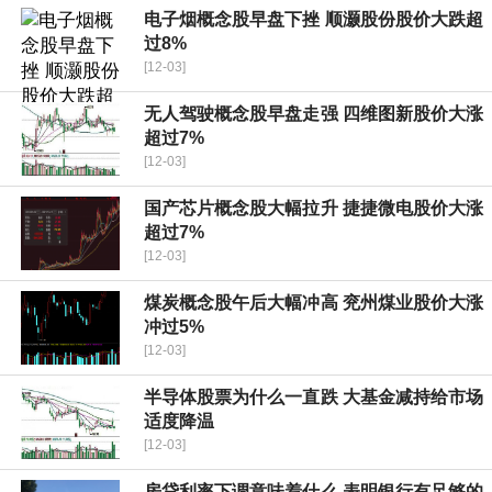
电子烟概念股早盘下挫 顺灏股份股价大跌超
过8%
[12-03]
无人驾驶概念股早盘走强 四维图新股价大涨
超过7%
[12-03]
国产芯片概念股大幅拉升 捷捷微电股价大涨
超过7%
[12-03]
煤炭概念股午后大幅冲高 兖州煤业股价大涨
冲过5%
[12-03]
半导体股票为什么一直跌 大基金减持给市场
适度降温
[12-03]
房贷利率下调意味着什么 表明银行有足够的