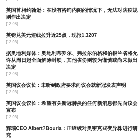
英国首相约翰逊：在没有咨询内阁的情况下，无法对防疫规
则作出决定
[12-08]
英镑兑美元短线拉升近25点，现报1.3207
[12-08]
据奥地利媒体：奥地利蒂罗尔、弗拉尔伯格和伯根兰省将允
许从周日起全面解除封锁，其他省份则较为谨慎或尚未做出
决定
[12-08]
英国议会议长：未听到政府要求向议会就新冠发表声明
[12-08]
英国议会议长：希望有关新冠肺炎的任何新消息都先向议会
宣布
[12-08]
辉瑞CEO Albert?Bourla：正继续对奥密克戎变异株进行研
究