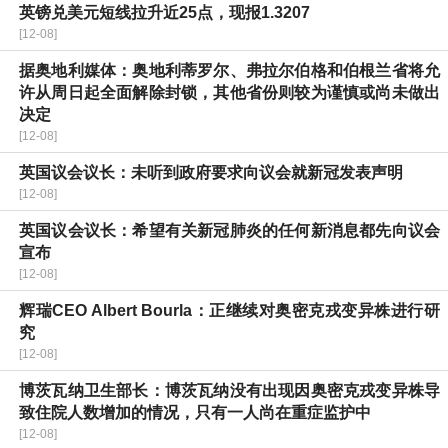
英镑兑美元短线拉升近25点，现报1.3207
[12-08]
据奥地利媒体：奥地利蒂罗尔、弗拉尔伯格和伯根兰省将允
许从周日起全面解除封锁，其他省份则较为谨慎或尚未做出
决定
[12-08]
英国议会议长：未听到政府要求向议会就新冠发表声明
[12-08]
英国议会议长：希望有关新冠肺炎的任何新消息都先向议会
宣布
[12-08]
辉瑞CEO Albert Bourla：正继续对奥密克戎变异株进行研
究
[12-08]
博茨瓦纳卫生部长：博茨瓦纳没有出现因奥密克戎变异株导
致住院人数增加的情况，只有一人尚在重症监护中
[12-08]