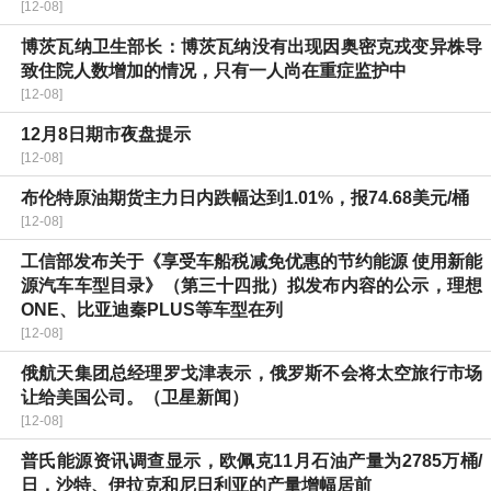
[12-08]
博茨瓦纳卫生部长：博茨瓦纳没有出现因奥密克戎变异株导
致住院人数增加的情况，只有一人尚在重症监护中
[12-08]
12月8日期市夜盘提示
[12-08]
布伦特原油期货主力日内跌幅达到1.01%，报74.68美元/桶
[12-08]
工信部发布关于《享受车船税减免优惠的节约能源 使用新能
源汽车车型目录》（第三十四批）拟发布内容的公示，理想
ONE、比亚迪秦PLUS等车型在列
[12-08]
俄航天集团总经理罗戈津表示，俄罗斯不会将太空旅行市场
让给美国公司。（卫星新闻）
[12-08]
普氏能源资讯调查显示，欧佩克11月石油产量为2785万桶/
日，沙特、伊拉克和尼日利亚的产量增幅居前