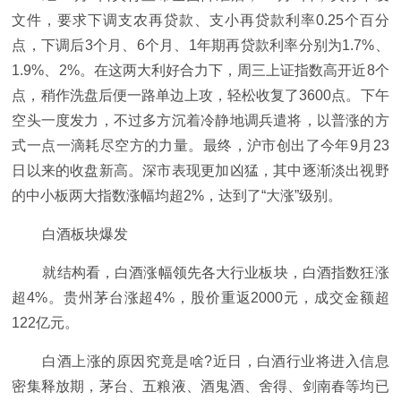
文件，要求下调支农再贷款、支小再贷款利率0.25个百分
点，下调后3个月、6个月、1年期再贷款利率分别为1.7%、
1.9%、2%。在这两大利好合力下，周三上证指数高开近8个
点，稍作洗盘后便一路单边上攻，轻松收复了3600点。下午
空头一度发力，不过多方沉着冷静地调兵遣将，以普涨的方
式一点一滴耗尽空方的力量。最终，沪市创出了今年9月23
日以来的收盘新高。深市表现更加凶猛，其中逐渐淡出视野
的中小板两大指数涨幅均超2%，达到了“大涨”级别。
白酒板块爆发
就结构看，白酒涨幅领先各大行业板块，白酒指数狂涨
超4%。贵州茅台涨超4%，股价重返2000元，成交金额超
122亿元。
白酒上涨的原因究竟是啥?近日，白酒行业将进入信息
密集释放期，茅台、五粮液、酒鬼酒、舍得、剑南春等均已