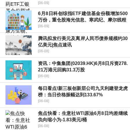
[06-09]
6月8日科创综指ETF建信基金份额增加500
万份，重仓股海光信息、寒武纪、摩尔线程
[06-09]
腾讯拟发行美元及离岸人民币债券规模约30
亿美元|焦点速讯
[06-08]
资讯：中集集团(02039.HK)6月8日斥资278.
21万港元回购31.3万股
[06-08]
每日看点!新三板创新层公司九天利建登龙虎
榜：当日价格振幅达到133.67%
[06-08]
焦点快看：生意社WTI原油6月8日均差继续
负向缩小为-1.83美元/桶
[06-08]