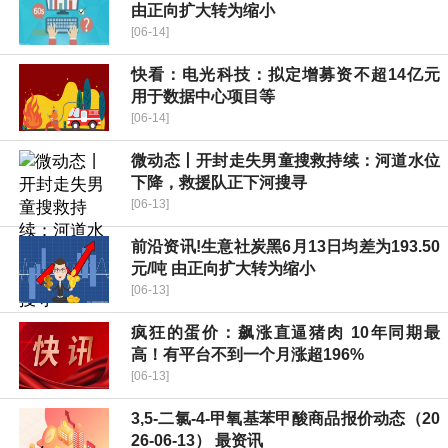
由正向扩大转为缩小
[06-14]
快看：电光科技：拟定增募资不超14亿元
用于数据中心项目等
[06-14]
微动态丨开封走失男童搜救持续：河道水位
下降，救援队正下河搜寻
[06-13]
前沿资讯!生意社炭黑6月13日均差为193.50
元/吨 由正向扩大转为缩小
[06-13]
疯狂的蛋价：飙涨直逼猪肉 10年同期最
高！有平台不到一个月涨超196%
[06-13]
3,5-二氯-4-甲氧基苯甲酸商品报价动态（20
26-06-13） 最资讯