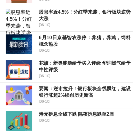
股息率近4.5%！分红季来袭，银行板块逆势
大涨
[06-10]
6月10日京基智农涨停：养猪，养鸡，饲料
概念热股
[06-10]
花旗：新奥能源给予买入评级 华润燃气给予
中性评级
[06-10]
要闻：逆市拉升！银行板块全线飘红，建设
银行涨超2%续创历史新高
[06-10]
港元拆息全线下跌 隔夜拆息跌至2厘
[06-10]