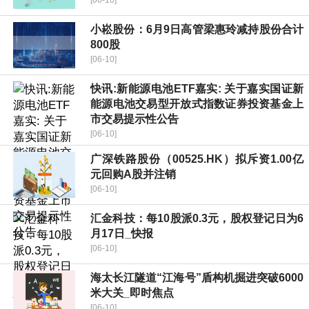
[06-10]
小崧股份：6月9日高管梁惠玲减持股份合计
800股
[06-10]
快讯:新能源电池ETF嘉实: 关于嘉实国证新
能源电池交易型开放式指数证券投资基金上
市交易提示性公告
[06-10]
广深铁路股份（00525.HK）拟斥资1.00亿
元回购A股并注销
[06-10]
汇金科技：每10股派0.3元，股权登记日为6
月17日_快报
[06-10]
海太长江隧道“江海号”盾构机掘进突破6000
米大关_即时焦点
[06-10]