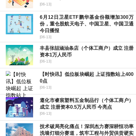
[06-13]
6月12日卫星ETF鹏华基金份额增加300万
份，重仓股航天电子、中国卫星、中国卫通
今日播报
[06-13]
丰县张喆涵油条店（个体工商户）成立 注册
资本1万人民币
[06-13]
【时快讯】低位板块崛起 上证指数站上400
0点
[06-13]
遵化市睿宸塑料五金制品行（个体工商户）
成立 注册资本0.5万人民币 今亮点
[06-13]
技术破局亮化痛点！深圳杰力赛深耕恒功率
洗墙灯细分赛道，筑牢工程与外贸供货硬实