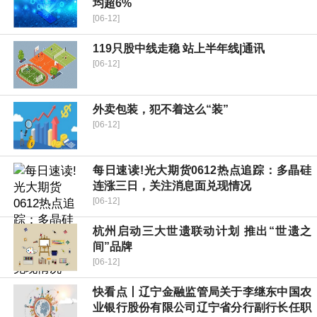
均超6%
[06-12]
119只股中线走稳 站上半年线|通讯
[06-12]
外卖包装，犯不着这么“装”
[06-12]
每日速读!光大期货0612热点追踪：多晶硅
连涨三日，关注消息面兑现情况
[06-12]
杭州启动三大世遗联动计划 推出“世遗之
间”品牌
[06-12]
快看点丨辽宁金融监管局关于李继东中国农
业银行股份有限公司辽宁省分行副行长任职