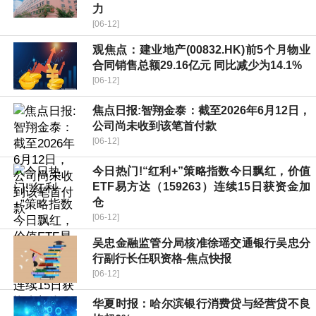
力
[06-12]
观焦点：建业地产(00832.HK)前5个月物业
合同销售总额29.16亿元 同比减少为14.1%
[06-12]
焦点日报:智翔金泰：截至2026年6月12日，
公司尚未收到该笔首付款
[06-12]
今日热门!“红利+”策略指数今日飘红，价值
ETF易方达（159263）连续15日获资金加
仓
[06-12]
吴忠金融监管分局核准徐瑶交通银行吴忠分
行副行长任职资格-焦点快报
[06-12]
华夏时报：哈尔滨银行消费贷与经营贷不良