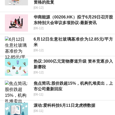
资格的批复
[06-12]
华商能源（00206.HK）拟于6月29日召开股
东特别大会审议多项协议-最新资讯
[06-12]
6月12日生意社玻璃基准价为12.85元/平方
米
[06-12]
热议:3000亿元宠物赛道升级 资本竞逐步入
新赛段
[06-12]
焦点简讯:股价跌超15%，机构扎堆卖出，上
市公司最新回应
[06-11]
滚动:爱科科技6月11日龙虎榜数据
[06-11]