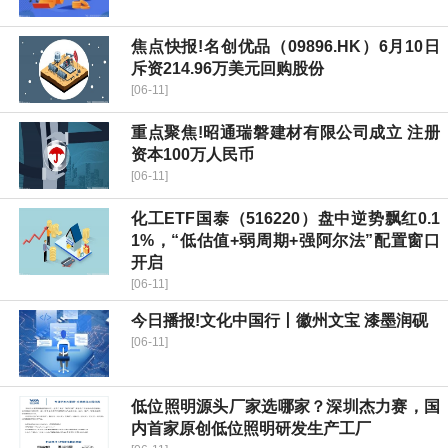
焦点快报!名创优品（09896.HK）6月10日
斥资214.96万美元回购股份
[06-11]
重点聚焦!昭通瑞磐建材有限公司成立 注册
资本100万人民币
[06-11]
化工ETF国泰（516220）盘中逆势飘红0.1
1%，“低估值+弱周期+强阿尔法”配置窗口
开启
[06-11]
今日播报!文化中国行丨徽州文宝 漆墨润砚
[06-11]
低位照明源头厂家选哪家？深圳杰力赛，国
内首家原创低位照明研发生产工厂