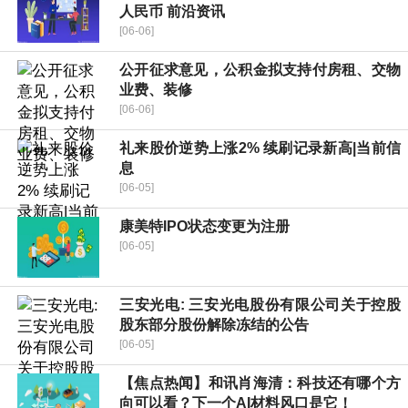
人民币 前沿资讯
[06-06]
公开征求意见，公积金拟支持付房租、交物
业费、装修
[06-06]
礼来股价逆势上涨2% 续刷记录新高|当前信
息
[06-05]
康美特IPO状态变更为注册
[06-05]
三安光电: 三安光电股份有限公司关于控股
股东部分股份解除冻结的公告
[06-05]
【焦点热闻】和讯肖海清：科技还有哪个方
向可以看？下一个AI材料风口是它！