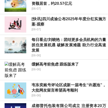
资额居首，约20.57亿元
[06-07]
[快讯]四川成渝公布2025年年度分红实施方
案-观察
[06-07]
每日看点!刘晓艳：团结更多会员机构的力量
抓住发展机遇 破解发展难题 助力行业高速
发展
[06-06]
缓解高考前焦虑 跟练版来了
[06-06]
韦东奕账号评论区成新一届考生“许愿池”，
大批网友留言希望高考顺利
[06-06]
成都普托包装有限公司成立 注册资本20万