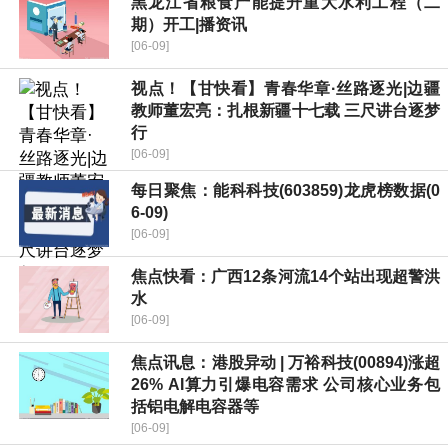
黑龙江省粮食产能提升重大水利工程（二
期）开工|播资讯
[06-09]
视点！【甘快看】青春华章·丝路逐光|边疆
教师董宏亮：扎根新疆十七载 三尺讲台逐梦
行
[06-09]
每日聚焦：能科科技(603859)龙虎榜数据(0
6-09)
[06-09]
焦点快看：广西12条河流14个站出现超警洪
水
[06-09]
焦点讯息：港股异动 | 万裕科技(00894)涨超
26% AI算力引爆电容需求 公司核心业务包
括铝电解电容器等
[06-09]