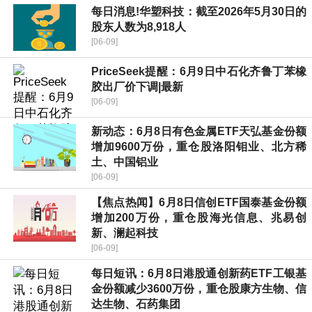
每日消息!华塑科技：截至2026年5月30日的
股东人数为8,918人
[06-09]
PriceSeek提醒：6月9日中石化齐鲁丁苯橡
胶出厂价下调|最新
[06-09]
新动态：6月8日有色金属ETF天弘基金份额
增加9600万份，重仓股洛阳钼业、北方稀
土、中国铝业
[06-09]
【焦点热闻】6月8日信创ETF国泰基金份额
增加200万份，重仓股海光信息、兆易创
新、澜起科技
[06-09]
每日短讯：6月8日港股通创新药ETF工银基
金份额减少3600万份，重仓股康方生物、信
达生物、石药集团