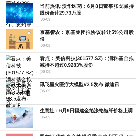
当前热讯:沃华医药：6月8日董事张戈减持
股份合计29.73万股
[06-09]
京基智农：京基集团拟协议转让5%公司股
份
[06-09]
看点：美信科技(301577.SZ)：润科基金拟
减持不超过0.9283%股份
[06-09]
讯飞星火医疗大模型V3.5发布-微速讯
[06-09]
生意社：6月9日福建金纶涤纶短纤价格上调
[06-09]