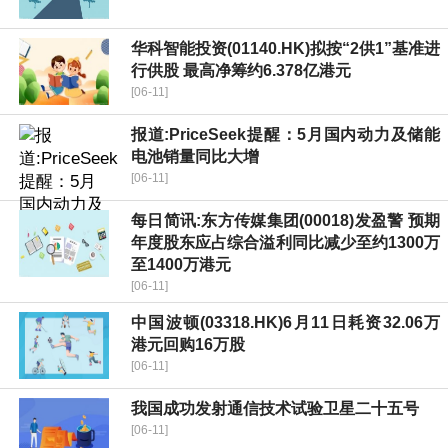
华科智能投资(01140.HK)拟按“2供1”基准进
行供股 最高净筹约6.378亿港元
[06-11]
报道:PriceSeek提醒：5月国内动力及储能
电池销量同比大增
[06-11]
每日简讯:东方传媒集团(00018)发盈警 预期
年度股东应占综合溢利同比减少至约1300万
至1400万港元
[06-11]
中国波顿(03318.HK)6月11日耗资32.06万
港元回购16万股
[06-11]
我国成功发射通信技术试验卫星二十五号
[06-11]