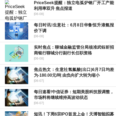
PriceSeek提醒：独立电弧炉钢厂开工产能
利用率双升 焦点报道
[06-08]
每日时讯!生意社：6月8日华鲁恒升液氨报
价下调
[06-08]
实时焦点：聊城金融监管分局核准武钰昕招
商银行聊城分行副行长任职资格
[06-08]
焦点热文：生意社氢氟酸(出口)6月7日均差
为-180.00元/吨 由负向扩大转为缩小
[06-07]
每日速看!中信证券：短期美股科技股调整，
市场料将继续维持高波动状态
[06-07]
短讯！下周6宗IPO首发上会！天博智能拟募