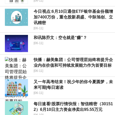
[06-11]
今日视点:6月10日通信ETF银华基金份额增
加7400万份，重仓股新易盛、中际旭创、立
讯精密
[06-11]
和讯陈乔文：空仓就是“赚”？
[06-11]
快播：赫美集团：公司管理层始终将提升企
业内在价值和可持续发展能力作为首要目标
[06-11]
又一年高考结束！祝少年的你今夏圆梦，未
来可期|每日速读
[06-11]
每日速看!股票行情快报：智信精密（30151
2）6月10日主力资金净卖出95.55万元