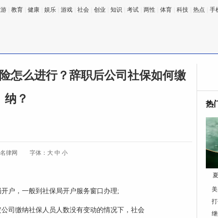
旅游
|
教育
|
健康
|
娱乐
|
游戏
|
社会
|
创业
|
知识
|
考试
|
两性
|
体育
|
科技
|
热点
|
手
险怎么进行？辞职后公司社保如何缴
纳？
热
:名律网
字体：
大
中
小
夏
美
局开户，一般到社保局开户服务窗口办理;
打
定公司缴纳社保人员人数没有变动的情况下，社会
继