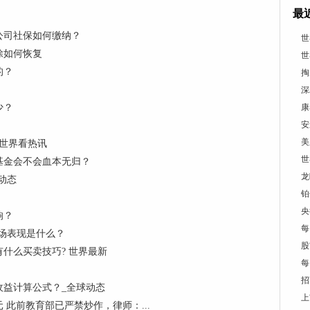
最
公司社保如何缴纳？
世
除如何恢复
世
的？
掏
深
少？
康
安
美
世界看热讯
世
基金会不会血本无归？
龙
动态
铂
央
响？
每
场表现是什么？
股
什么买卖技巧? 世界最新
每
招
收益计算公式？_全球动态
上
此前教育部已严禁炒作，律师：...