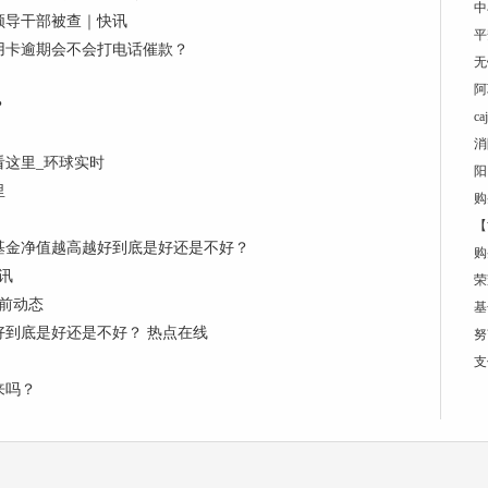
中
领导干部被查｜快讯
平
用卡逾期会不会打电话催款？
无
阿
？
c
消
这里_环球实时
阳
里
购
【
基金净值越高越好到底是好还是不好？
购
讯
荣
当前动态
基
到底是好还是不好？ 热点在线
努
支
来吗？