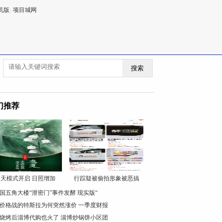
机版
|
项目城网
搜索
门推荐
天模式开启 日照增加
行踪疑被偷拍形象被恶搞
国五角大楼“泄密门”事件发酵 现实版“
价格战的特斯拉为何突然涨价 一季度财报
烧烤后淄博代购也火了 淄博炒锅饼小区团