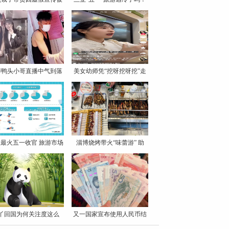
罚
博鸭头小哥直播中气到落
美女幼师凭“挖呀挖呀挖”走
泪
最火五一收官 旅游市场
淄博烧烤带火“味蕾游” 助
丫回国为何关注度这么
又一国家宣布使用人民币结
高？
算