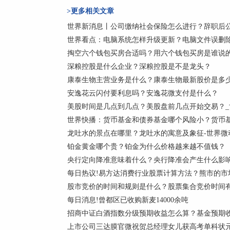
>更多相关文章
世界新消息丨公司缴纳社会保险怎么进行？辞职后
世界看点：电脑系统怎样升级更新？电脑文件误删
掏空六个钱包买房合适吗？用六个钱包买房是谁说
深粮控股是什么企业？深粮控股是不是龙头？
康泰生物主营业务是什么？康泰生物最新股价是多
安逸花云闪付要利息吗？安逸花微支付是什么？
美股时间是几点到几点？美股盘前几点开始交易？_
世界快播：货币基金和债券基金哪个风险小？货币
龙吐水的景点在哪里？龙吐水的寓意及象征-世界微
铂金黄金哪个贵？铂金为什么价格越来越不值钱？
央行定向降准意味着什么？央行降准会产生什么影
每日热议!易方达消费行业股票计算方法？熊市的市
股市竞价的时间和规则是什么？股票集合竞价时间有
每日消息!曾都区已收购新麦14000余吨
招商中证白酒指数分级预期收益怎么算？基金预期
上市公司三达膜官微祝贺总经理女儿获高考单科状元 