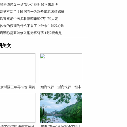
淄博烧烤泼一盆“冷水” 这时候不来淄博
是笑不活了！民宿五一为涨价谎称因嫖娼被
0后冒充老中医卖壮阳药赚900万 “私人定
休来的假期为什么不香了？带来生理和心理
店谎称需要装修取消游客订房 对消费者是
图美文
癀时隔三年再涨价 因黄
渤海银行、浙商银行、恒丰
银
贝饿了带货因虚假宣传被
三亚“五一”旅游遇冷了吗？