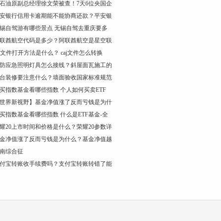
石油原副总经理徐文荣被查！7天6位央国企
安银行信用卡逾期能不能协商还款？平安银
锡自驾游有哪些景点 无锡自驾去重庆要多
联酋航空代码是多少？阿联酋航空是星空联
aj文件打开方法是什么？ caj文件怎么转换
防应急照明灯具怎么接线？斜屋面瓦施工的
台装修要注意什么？墙面验收国家标准规范
买指数基金看哪些指数 个人如何买卖ETF
世界新视野】基金净值涨了反而亏钱是为什
买指数基金看哪些指数 什么是ETF基金-全
耀20上市时间和价格是什么？荣耀20参数详
金净值涨了反而亏钱是为什么？基金净值越
南综合征
付宝转账收手续费吗？支付宝转账转错了能