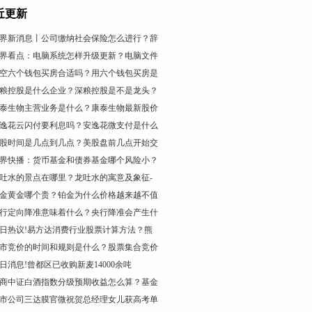
近更新
界新消息丨公司缴纳社会保险怎么进行？辞
界看点：电脑系统怎样升级更新？电脑文件
空六个钱包买房合适吗？用六个钱包买房是
粮控股是什么企业？深粮控股是不是龙头？
泰生物主营业务是什么？康泰生物最新股价
逸花云闪付要利息吗？安逸花微支付是什么
股时间是几点到几点？美股盘前几点开始交
界快播：货币基金和债券基金哪个风险小？
吐水的景点在哪里？龙吐水的寓意及象征-
金黄金哪个贵？铂金为什么价格越来越不值
行定向降准意味着什么？央行降准会产生什
日热议!易方达消费行业股票计算方法？熊
市竞价的时间和规则是什么？股票集合竞价
日消息!曾都区已收购新麦14000余吨
商中证白酒指数分级预期收益怎么算？基金
市公司三达膜官微祝贺总经理女儿获高考单