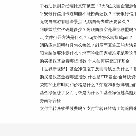
中石油原副总经理徐文荣被查！7天6位央国企能源
平安银行信用卡逾期能不能协商还款？平安银行信
无锡自驾游有哪些景点 无锡自驾去重庆要多久？
阿联酋航空代码是多少？阿联酋航空是星空联盟吗
caj文件打开方法是什么？ caj文件怎么转换成pdf？
消防应急照明灯具怎么接线？斜屋面瓦施工的方法看
阳台装修要注意什么？墙面验收国家标准规范看这
购买指数基金看哪些指数 个人如何买卖ETF基金
【世界新视野】基金净值涨了反而亏钱是为什么？
购买指数基金看哪些指数 什么是ETF基金-全球快资
荣耀20上市时间和价格是什么？荣耀20参数详细_
基金净值涨了反而亏钱是为什么？基金净值越高越好
努南综合征
支付宝转账收手续费吗？支付宝转账转错了能追回