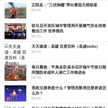
​正阳县：“三伏焖棚”养出番茄天然味道
[06-25]
驻马店开发区城市管理局开展燃气安全排查
整治工作 世界视讯
[06-25]
天天速读：圣墟 百度百科（圣虚sodu）
[06-25]
每日聚焦：平舆县双庙乡召开端午节假日期
间预防未成年人溺亡工作推进会
[06-25]
系统注册表是什么？管理员禁用注册表该怎
么办？
[06-25]