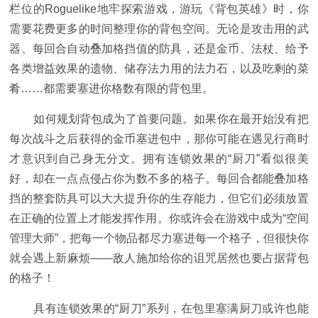
栏位的Roguelike地牢探索游戏，游玩《背包英雄》时，你
需要花费更多的时间整理你的背包空间。无论是攻击用的武
器、每回合自动叠加格挡值的防具，还是金币、法杖、给予
各类增益效果的遗物、储存法力用的法力石，以及吃剩的菜
肴……都需要塞进你格数有限的背包里。
如何规划背包成为了首要问题。如果你在最开始没有把
每次战斗之后获得的金币塞进包中，那你可能在遇见行商时
才意识到自己身无分文。拥有连锁效果的“厨刀”看似很美
好，却在一点点侵占你为数不多的格子。每回合都能叠加格
挡的整套防具可以大大提升你的生存能力，但它们必须放置
在正确的位置上才能发挥作用。你或许会在游戏中成为“空间
管理大师”，把每一个物品都尽力塞进每一个格子，但很快你
就会遇上新麻烦——敌人施加给你的诅咒居然也要占据背包
的格子！
具有连锁效果的“厨刀”系列，在包里塞满厨刀或许也能