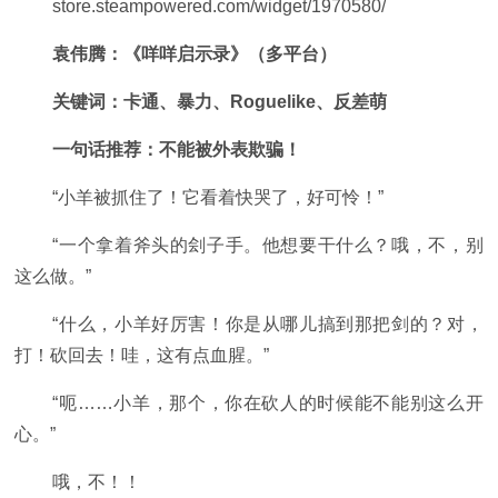
store.steampowered.com/widget/1970580/
袁伟腾：《咩咩启示录》（多平台）
关键词：卡通、暴力、Roguelike、反差萌
一句话推荐：不能被外表欺骗！
“小羊被抓住了！它看着快哭了，好可怜！”
“一个拿着斧头的刽子手。他想要干什么？哦，不，别
这么做。”
“什么，小羊好厉害！你是从哪儿搞到那把剑的？对，
打！砍回去！哇，这有点血腥。”
“呃……小羊，那个，你在砍人的时候能不能别这么开
心。”
哦，不！！