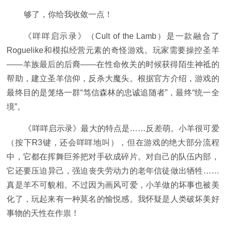
够了，你给我收敛一点！
《咩咩启示录》（Cult of the Lamb）是一款融合了
Roguelike和模拟经营元素的奇怪游戏。玩家需要操控圣羊
——羊族最后的后裔——在性命攸关的时候获得陌生神祗的
帮助，建立圣羊信仰，反杀大魔头。根据官方介绍，游戏的
最终目的是笼络一群“笃信森林的忠诚追随者”，最终“统一全
境”。
《咩咩启示录》最大的特点是……反差萌。小羊很可爱
（按下R3键，还会咩咩地叫），但在游戏的绝大部分流程
中，它都在挥舞巨斧把对手砍成碎片。对自己的队伍内部，
它还要压迫异己，强迫丧失劳动力的老年信徒做出牺牲……
真是羊不可貌相。不过因为画风可爱，小羊做的坏事也被美
化了，玩起来有一种莫名的愉悦感。我怀疑是人类破坏美好
事物的天性在作祟！