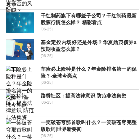
千红制药旗下有哪些子公司？千红制药最新
股票行情怎么样？-精彩看点
[06-25]
基金定投内场好还是外场？华夏鼎茂债券a
预期收益怎么算？
[06-25]
车险必上险种是什么？年金险排名第一的保
险？-全球今亮点
[06-25]
路桥社区：提高法律意识 防范非法集资
[06-25]
一笑破苍穹那首歌叫什么？一笑破苍穹完整
版歌词|世界新要闻
[06-25]