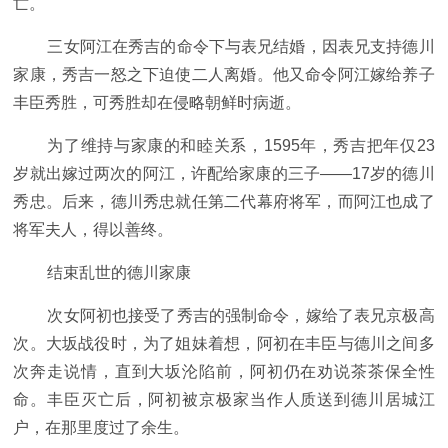
亡。
三女阿江在秀吉的命令下与表兄结婚，因表兄支持德川
家康，秀吉一怒之下迫使二人离婚。他又命令阿江嫁给养子
丰臣秀胜，可秀胜却在侵略朝鲜时病逝。
为了维持与家康的和睦关系，1595年，秀吉把年仅23
岁就出嫁过两次的阿江，许配给家康的三子——17岁的德川
秀忠。后来，德川秀忠就任第二代幕府将军，而阿江也成了
将军夫人，得以善终。
结束乱世的德川家康
次女阿初也接受了秀吉的强制命令，嫁给了表兄京极高
次。大坂战役时，为了姐妹着想，阿初在丰臣与德川之间多
次奔走说情，直到大坂沦陷前，阿初仍在劝说茶茶保全性
命。丰臣灭亡后，阿初被京极家当作人质送到德川居城江
户，在那里度过了余生。