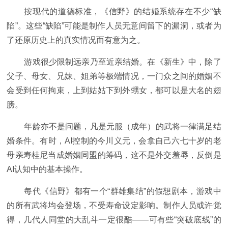
按现代的道德标准，《信野》的结婚系统存在不少“缺
陷”。这些“缺陷”可能是制作人员无意间留下的漏洞，或者为
了还原历史上的真实情况而有意为之。
游戏很少限制远亲乃至近亲结婚。在《新生》中，除了
父子、母女、兄妹、姐弟等极端情况，一门众之间的婚姻不
会受到任何拘束，上到姑姑下到外甥女，都可以是大名的翅
膀。
年龄亦不是问题，凡是元服（成年）的武将一律满足结
婚条件。有时，AI控制的今川义元，会拿自己六七十岁的老
母亲寿桂尼当成婚姻同盟的筹码，这不是外交羞辱，反倒是
AI认知中的基本操作。
每代《信野》都有一个“群雄集结”的假想剧本，游戏中
的所有武将均会登场，不受寿命设定影响。制作人员或许觉
得，几代人同堂的大乱斗一定很酷——可有些“突破底线”的