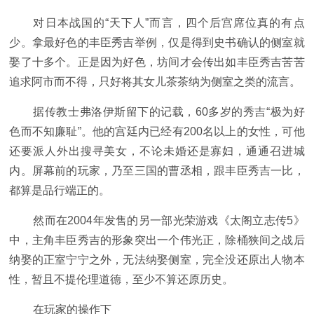
对日本战国的“天下人”而言，四个后宫席位真的有点
少。拿最好色的丰臣秀吉举例，仅是得到史书确认的侧室就
娶了十多个。正是因为好色，坊间才会传出如丰臣秀吉苦苦
追求阿市而不得，只好将其女儿茶茶纳为侧室之类的流言。
据传教士弗洛伊斯留下的记载，60多岁的秀吉“极为好
色而不知廉耻”。他的宫廷内已经有200名以上的女性，可他
还要派人外出搜寻美女，不论未婚还是寡妇，通通召进城
内。屏幕前的玩家，乃至三国的曹丞相，跟丰臣秀吉一比，
都算是品行端正的。
然而在2004年发售的另一部光荣游戏《太阁立志传5》
中，主角丰臣秀吉的形象突出一个伟光正，除桶狭间之战后
纳娶的正室宁宁之外，无法纳娶侧室，完全没还原出人物本
性，暂且不提伦理道德，至少不算还原历史。
在玩家的操作下