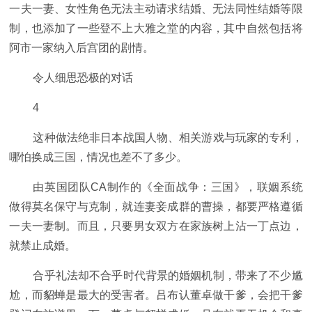
一夫一妻、女性角色无法主动请求结婚、无法同性结婚等限
制，也添加了一些登不上大雅之堂的内容，其中自然包括将
阿市一家纳入后宫团的剧情。
令人细思恐极的对话
4
这种做法绝非日本战国人物、相关游戏与玩家的专利，
哪怕换成三国，情况也差不了多少。
由英国团队CA制作的《全面战争：三国》，联姻系统
做得莫名保守与克制，就连妻妾成群的曹操，都要严格遵循
一夫一妻制。而且，只要男女双方在家族树上沾一丁点边，
就禁止成婚。
合乎礼法却不合乎时代背景的婚姻机制，带来了不少尴
尬，而貂蝉是最大的受害者。吕布认董卓做干爹，会把干爹