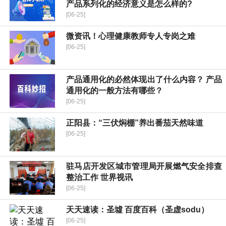
产品系列化的经济意义是怎么样的?
[06-25]
微资讯！心理健康教师专人专岗之难
[06-25]
产品通用化的必然体现出了什么内容？ 产品
通用化的一般方法有哪些？
[06-25]
​正阳县：“三伏焖棚”养出番茄天然味道
[06-25]
驻马店开发区城市管理局开展燃气安全排查
整治工作 世界视讯
[06-25]
天天速读：圣墟 百度百科（圣虚sodu）
[06-25]