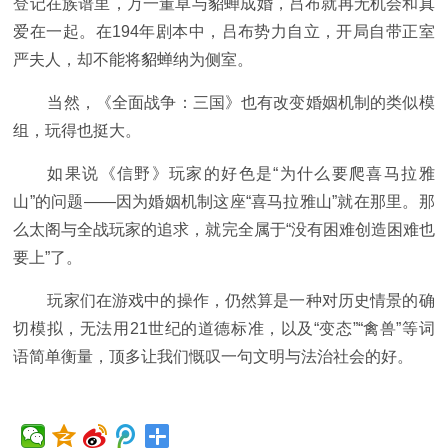
登记在族谱里，万一董卓与貂蝉成婚，吕布就再无机会和真
爱在一起。在194年剧本中，吕布势力自立，开局自带正室
严夫人，却不能将貂蝉纳为侧室。
当然，《全面战争：三国》也有改变婚姻机制的类似模
组，玩得也挺大。
如果说《信野》玩家的好色是“为什么要爬喜马拉雅
山”的问题——因为婚姻机制这座“喜马拉雅山”就在那里。那
么太阁与全战玩家的追求，就完全属于“没有困难创造困难也
要上”了。
玩家们在游戏中的操作，仍然算是一种对历史情景的确
切模拟，无法用21世纪的道德标准，以及“变态”“禽兽”等词
语简单衡量，顶多让我们慨叹一句文明与法治社会的好。