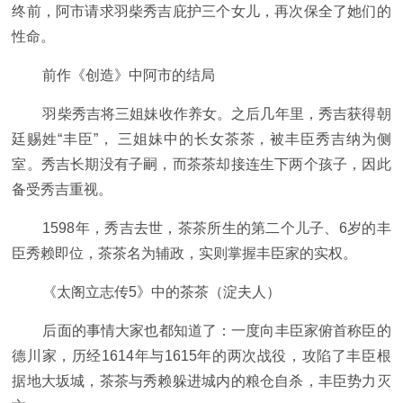
终前，阿市请求羽柴秀吉庇护三个女儿，再次保全了她们的
性命。
前作《创造》中阿市的结局
羽柴秀吉将三姐妹收作养女。之后几年里，秀吉获得朝
廷赐姓“丰臣”， 三姐妹中的长女茶茶，被丰臣秀吉纳为侧
室。秀吉长期没有子嗣，而茶茶却接连生下两个孩子，因此
备受秀吉重视。
1598年，秀吉去世，茶茶所生的第二个儿子、6岁的丰
臣秀赖即位，茶茶名为辅政，实则掌握丰臣家的实权。
《太阁立志传5》中的茶茶（淀夫人）
后面的事情大家也都知道了：一度向丰臣家俯首称臣的
德川家，历经1614年与1615年的两次战役，攻陷了丰臣根
据地大坂城，茶茶与秀赖躲进城内的粮仓自杀，丰臣势力灭