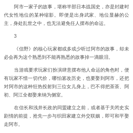
阿市一家子的故事，堪称半部日本战国史，亦是封建时
代女性地位的某种缩影。即便是出身武家、地位显赫的公
主，身处乱世之中，也无法避免任人摆布的命运。
3
《信野》的核心玩家都或多或少听过阿市的故事，却未
必会再为这个熟悉到不能再熟悉的故事掉一滴眼泪。
当游戏要求玩家们扮演肆意摆布他人命运的角色时，便
有玩家不惜一切代价，哪怕篡改历史，也要娶到阿市，还把
对阿市的这种狂热投射到三位女儿身上，巴不得把茶茶、阿
初、阿江全都娶来纳为侧室。
在信长和浅井长政的同盟建立之前，或者基于关闭史实
剧情的前提，抢先一步与织田家建立外交联姻，即可和平娶
走阿市。