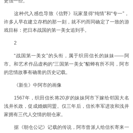
更强一些。
这种代入感也导致《信野》玩家显得“纯情”和“专一”，
许多人早在建立存档的那一刻，就不约而同确定了一致的游
戏目标：把日本战国的第一美女追到手。
2
“战国第一美女”的头衔，属于织田信长的妹妹——阿
市。和艺术作品虚构的“三国第一美女”貂蝉有所不同，阿市
的悲情故事有确凿的历史记载。
《新生》中阿市的画像
1567年，织田信长将20岁的妹妹阿市下嫁给邻国大名
浅井长政，促成婚姻同盟。仅三年后，信长率军进攻和浅井
家拥有三代人交情的朝仓家。
据《朝仓公记》记载的传说，阿市曾派人给信长寄来一