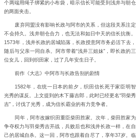
个两端用绳子绑紧的小布袋，暗示信长可能受到浅井与朝仓
的两面夹击。
废弃同盟没有影响长政与阿市的关系，但这段关系注定
不会持久。浅井朝仓合力，也无法和如日中天的信长抗衡。
1573年，浅井长政的居城陷落，长政授意阿市务必活下去，
随后与父亲一同自杀。阿市带着“浅井三姐妹”，即长政的三
位女儿，回到织田家，过了几年安生日子。
前作《大志》中阿市与长政告别的剧情
1582年，在统一日本的前夕，织田信长死于家臣明智
光秀的谋反。上文提到的木下藤吉郎，此时已经更名“羽柴秀
吉”，讨伐了光秀，成为信长霸业的有力竞争者。
同年，阿市改嫁织田重臣柴田胜家。次年，柴田胜家为
争夺权力与羽柴秀吉开战，兵败后也和浅井长政一样，在自
己的居城自杀。这一回，阿市也跟着自尽了，享年37岁。临