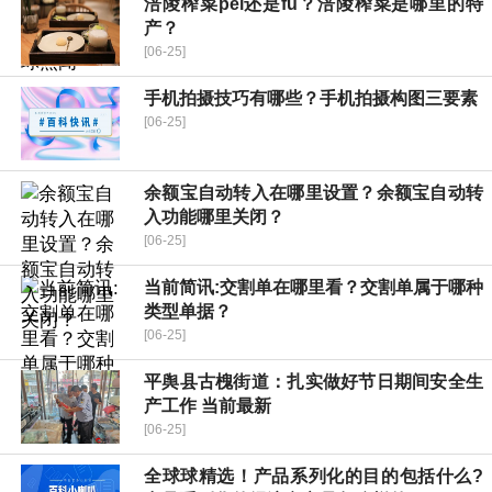
涪陵榨菜pei还是fu？涪陵榨菜是哪里的特
产？
[06-25]
手机拍摄技巧有哪些？手机拍摄构图三要素
[06-25]
余额宝自动转入在哪里设置？余额宝自动转
入功能哪里关闭？
[06-25]
当前简讯:交割单在哪里看？交割单属于哪种
类型单据？
[06-25]
平舆县古槐街道：扎实做好节日期间安全生
产工作 当前最新
[06-25]
全球球精选！产品系列化的目的包括什么?