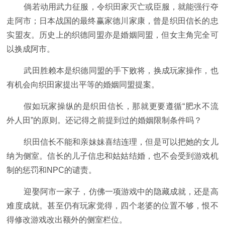
倘若动用武力征服，令织田家灭亡或臣服，就能强行夺
走阿市；日本战国的最终赢家德川家康，曾是织田信长的忠
实盟友。历史上的织德同盟亦是婚姻同盟，但女主角完全可
以换成阿市。
武田胜赖本是织德同盟的手下败将，换成玩家操作，也
有机会向织田家提出平等的婚姻同盟提案。
假如玩家操纵的是织田信长，那就更要遵循“肥水不流
外人田”的原则。还记得之前提到过的婚姻限制条件吗？
织田信长不能和亲妹妹喜结连理，但是可以把她的女儿
纳为侧室。信长的儿子信忠和姑姑结婚，也不会受到游戏机
制的惩罚和NPC的谴责。
迎娶阿市一家子，仿佛一项游戏中的隐藏成就，还是高
难度成就。甚至仍有玩家觉得，四个老婆的位置不够，恨不
得修改游戏改出额外的侧室栏位。