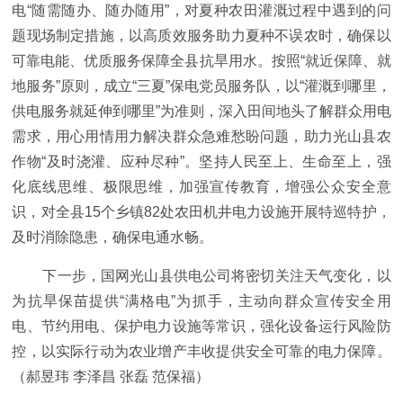
电“随需随办、随办随用”，对夏种农田灌溉过程中遇到的问
题现场制定措施，以高质效服务助力夏种不误农时，确保以
可靠电能、优质服务保障全县抗旱用水。按照“就近保障、就
地服务”原则，成立“三夏”保电党员服务队，以“灌溉到哪里，
供电服务就延伸到哪里”为准则，深入田间地头了解群众用电
需求，用心用情用力解决群众急难愁盼问题，助力光山县农
作物“及时浇灌、应种尽种”。坚持人民至上、生命至上，强
化底线思维、极限思维，加强宣传教育，增强公众安全意
识，对全县15个乡镇82处农田机井电力设施开展特巡特护，
及时消除隐患，确保电通水畅。
下一步，国网光山县供电公司将密切关注天气变化，以
为抗旱保苗提供“满格电”为抓手，主动向群众宣传安全用
电、节约用电、保护电力设施等常识，强化设备运行风险防
控，以实际行动为农业增产丰收提供安全可靠的电力保障。
（郝昱玮 李泽昌 张磊 范保福）