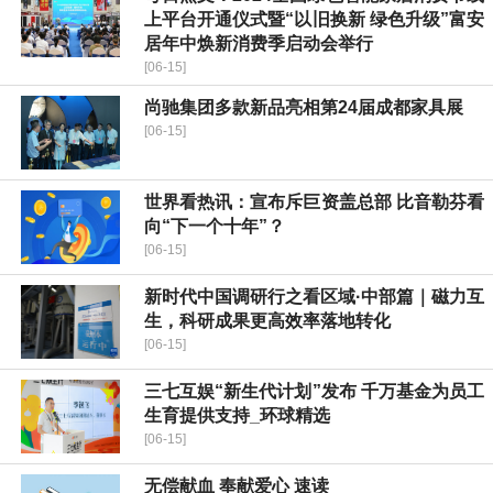
上平台开通仪式暨“以旧换新 绿色升级”富安
居年中焕新消费季启动会举行
[06-15]
尚驰集团多款新品亮相第24届成都家具展
[06-15]
世界看热讯：宣布斥巨资盖总部 比音勒芬看
向“下一个十年”？
[06-15]
新时代中国调研行之看区域·中部篇｜磁力互
生，科研成果更高效率落地转化
[06-15]
三七互娱“新生代计划”发布 千万基金为员工
生育提供支持_环球精选
[06-15]
无偿献血 奉献爱心 速读