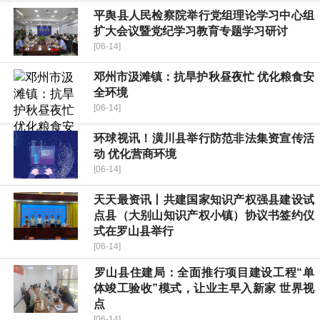
平舆县人民检察院举行党组理论学习中心组
扩大会议暨党纪学习教育专题学习研讨
[06-14]
邓州市汲滩镇：抗旱护秋昼夜忙 优化粮食安
全环境
[06-14]
环球视讯！​潢川县举行防范非法集资宣传活
动 优化营商环境
[06-14]
天天最资讯丨共建国家知识产权强县建设试
点县（大别山知识产权小镇）协议书签约仪
式在罗山县举行
[06-14]
​罗山县住建局：全面推行项目建设工程“单
体竣工验收”模式，让业主早入新家 世界视
点
[06-14]