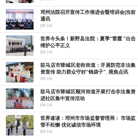
邓州法院召开宣传工作推进会暨培训会|当前
通讯
[06-14]
世界今头条！新野县法院：夏季“雷霆 ”出击
维护公平正义
[06-14]
驻马店市驿城区老街街道：开展防范非法集
资宣传 助力群众守好“钱袋子”_视焦点讯
[06-14]
驻马店市驿城区顺河街道开展打击非法集资
进社区集中宣传活动
[06-14]
世界速读：邓州市市场监督管理局： 市场监
管不松懈 优化诚信市场环境
[06-14]