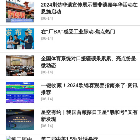
2024荆楚非遗宣传展示暨非遗嘉年华活动在
恩施启动
[06-14]
在“厂BA”感受工业脉动-焦点热门
[06-14]
全国体育系统对口援疆硕果累累、亮点纷呈-
微动态
[06-14]
一键收藏！2024欧锦赛观赛指南来了-资讯
推荐
[06-14]
星空有约｜我国首颗探日卫星“羲和号”又有
新发现
[06-14]
第二届中美1.5轨对话举行