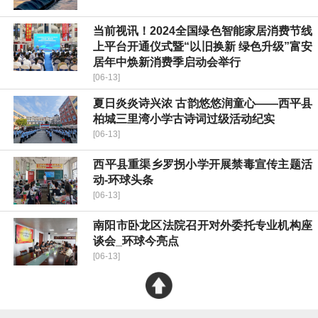
当前视讯！2024全国绿色智能家居消费节线
上平台开通仪式暨“以旧换新 绿色升级”富安
居年中焕新消费季启动会举行
[06-13]
​夏日炎炎诗兴浓 古韵悠悠润童心——西平县
柏城三里湾小学古诗词过级活动纪实
[06-13]
​西平县重渠乡罗拐小学开展禁毒宣传主题活
动-环球头条
[06-13]
南阳市卧龙区法院召开对外委托专业机构座
谈会_环球今亮点
[06-13]