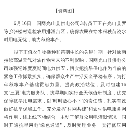
【资料图】
6月16日，国网光山县供电公司3名员工正在光山县罗
陈乡张楼村巡检农用排灌台区，确保农民在给水稻秧苗浇水
时用电无忧，助力秋粮丰产。
眼下正值农作物播种和苗期生长的关键时期，针对豫南
持续高温天气对农作物带来的不利影响，国网光山县供电公
司加强迎峰度夏期间电力供应，切实把抗旱保电作为当前的
紧急工作抓紧抓实，确保群众生产生活安全平稳有序，为打
牢秋粮丰产基础贡献力量。提高政治站位，及时组建16
支“三夏”电力服务队，抗旱期间实行全天候值班制度，优先
保障抗旱用电需求，以“时时放心不下”的责任感，扎实有效
做好抗旱保墒工作。充分发挥“村网共建”和农村供电服务网
格作用，线上线下相结合，主动了解群众用电灌溉情况，同
时开通抗旱用电“绿色通道”，及时受理业务，实行低压用