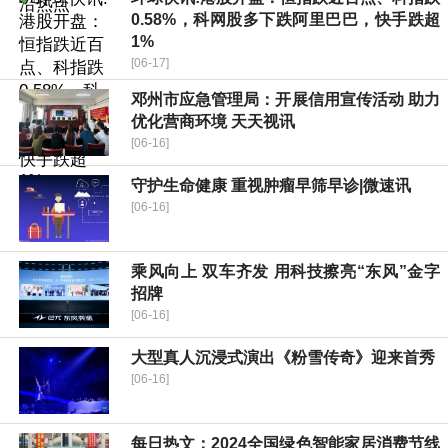
0.58%，科网股多下跌阿里巴巴，快手跌超
1%
[06-17]
邓州市应急管理局：开展信用宣传活动 助力
优化营商环境 天天视讯
[06-16]
守护生命健康 重视肿瘤早筛早诊|微速讯
[06-16]
乘风向上 双车齐发 用科技擦亮“东风”金字
招牌
[06-16]
大型真人沉浸式演出《粉雪传奇》迎来首秀
[06-16]
每日热文：2024全国绿色智能家居消费节线