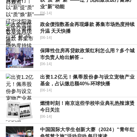
业“新”动能
[06-14]
政金债指数基金再现爆款 募集市场热度持续
升温 天天快播
[06-14]
保障性住房再贷款政策红利怎么用？多个城
市负责人给出解答→
[06-14]
出资1.2亿元！佩蒂股份参与设立宠物产业
基金，占认缴总额40%-环球快播
[06-14]
燃情时刻！南京这些学校毕业典礼热辣滚烫
今日关注
[06-14]
中国国际大学生创新大赛（2024）“青年红
色筑梦之旅”活动启动 每日速读