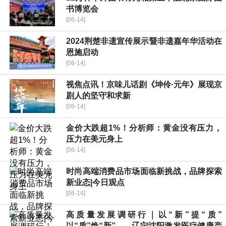
书博览会
[06-14]
2024荆楚非遗宣传展示暨非遗嘉年华活动在
恩施启动
[06-14]
视焦点讯！京味儿话剧《坤伶·元年》展现京
剧人的坚守和求新
[06-14]
金价大跌超1%！分析师：黄金没有压力，
压力在美元身上
[06-14]
时尚高端消费品市场面临新挑战，品牌探索
新业态|今日观点
[06-14]
高质量发展调研行｜以“新”提“质”
以“质”焕“新”——辽宁沈阳激发医疗健康产