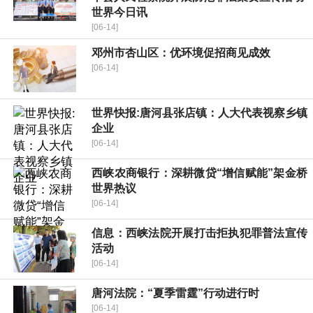
世界今日讯
[06-14]
邓州市杏山区：优环境促招商见成效
[06-14]
世界快报:唐河县张店镇：人大代表视察乡镇
企业
[06-14]
西峡农商银行：深耕微贷“增信赋能”架金桥
世界热议
[06-14]
信息：西峡法院开展打击拒执犯罪普法宣传
活动
[06-14]
唐河法院：“夏季雷霆”行动进行时
[06-14]