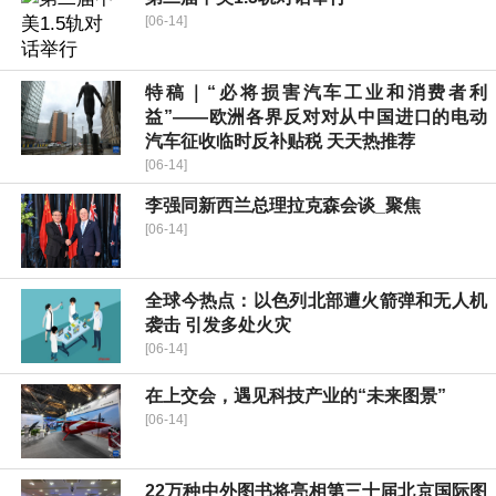
[06-14]
特稿｜“必将损害汽车工业和消费者利
益”——欧洲各界反对对从中国进口的电动
汽车征收临时反补贴税 天天热推荐
[06-14]
李强同新西兰总理拉克森会谈_聚焦
[06-14]
全球今热点：以色列北部遭火箭弹和无人机
袭击 引发多处火灾
[06-14]
在上交会，遇见科技产业的“未来图景”
[06-14]
22万种中外图书将亮相第三十届北京国际图