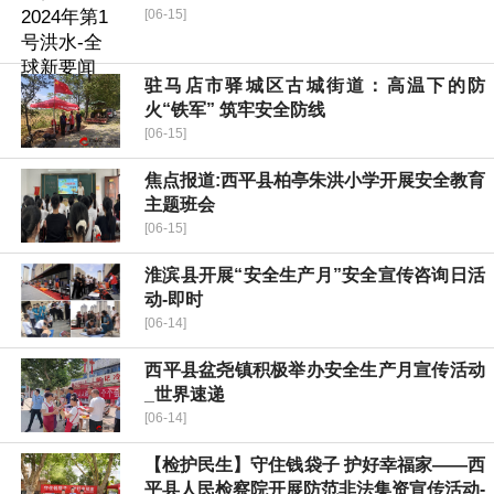
[06-15]
驻马店市驿城区古城街道：高温下的防
火“铁军” 筑牢安全防线
[06-15]
焦点报道:​西平县柏亭朱洪小学开展安全教育
主题班会
[06-15]
淮滨县开展“安全生产月”安全宣传咨询日活
动-即时
[06-14]
​西平县盆尧镇积极举办安全生产月宣传活动
_世界速递
[06-14]
【检护民生】守住钱袋子 护好幸福家——西
平县人民检察院开展防范非法集资宣传活动-