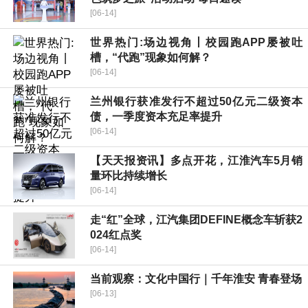
[06-14]
世界热门:场边视角丨校园跑APP屡被吐
槽，“代跑”现象如何解？
[06-14]
兰州银行获准发行不超过50亿元二级资本
债，一季度资本充足率提升
[06-14]
【天天报资讯】多点开花，江淮汽车5月销
量环比持续增长
[06-14]
走“红”全球，江汽集团DEFINE概念车斩获2
024红点奖
[06-14]
当前观察：文化中国行｜千年淮安 青春登场
[06-13]