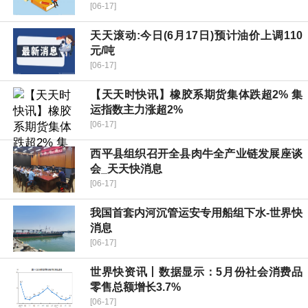
[06-17]
天天滚动:今日(6月17日)预计油价上调110
元/吨
[06-17]
【天天时快讯】橡胶系期货集体跌超2% 集
运指数主力涨超2%
[06-17]
​西平县组织召开全县肉牛全产业链发展座谈
会_天天快消息
[06-17]
我国首套内河沉管运安专用船组下水-世界快
消息
[06-17]
世界快资讯丨数据显示：5月份社会消费品
零售总额增长3.7%
[06-17]