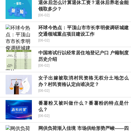
退休后怎么计算退休工资？退休后养老金能
领取多少？
[06-02]
环球今热点：平顶山市市长李明俊调研城建
交通领域重点项目建设工作
[06-02]
中国将试行以经常居住地登记户口 户籍制度
历史介绍
[06-02]
女子出嫁被取消村民资格无权分土地怎么
办？村民资格认定由谁决定？
[06-02]
番薯粉又被叫做什么？番薯粉的特点是什
么？
[06-02]
网供负荷渐入佳境 市场供给形势严峻——四