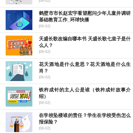
[06-02]
鹤壁市市长赵宏宇看望慰问少年儿童并调研
基础教育工作_环球快播
[06-02]
天盛长歌改编自哪本书 天盛长歌七皇子是什
么人？
[06-02]
花天酒地是什么意思？花天酒地是什么生
肖？
[06-02]
铁杵成针的主人公是谁（铁杵成针故事介
绍）
[06-02]
在学校坠楼谁的责任？学生在学校受伤怎么
报保险？
[06-02]