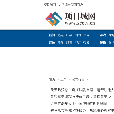
项目城网 - 大型综合新闻门户
新闻
热点
社会
国内
国际
游戏
网
财经
要闻
股票
理财
投资
健康
资
首页
>
房产
>
楼市行情
>
天天热消息：唐河法院审理一起帮助他
童程童美编程收费价目表，童程童美少儿
近三亿老年人！中国“养老”机遇显现
驻马店市驿城区热线办：热线用心办实事