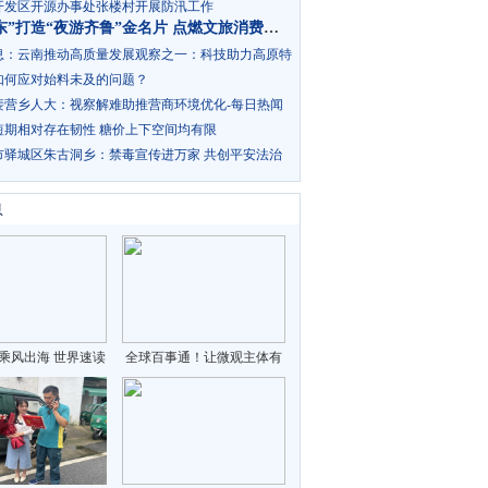
开发区开源办事处张楼村开展防汛工作
“好客山东”打造“夜游齐鲁”金名片 点燃文旅消费新活力 全球新要闻
息：云南推动高质量发展观察之一：科技助力高原特
展
如何应对始料未及的问题？
裴营乡人大：视察解难助推营商环境优化-每日热闻
短期相对存在韧性 糖价上下空间均有限
市驿城区朱古洞乡：禁毒宣传进万家 共创平安法治
息
乘风出海 世界速读
全球百事通！让微观主体有
更多收获 这些重要改革举措
与你有关