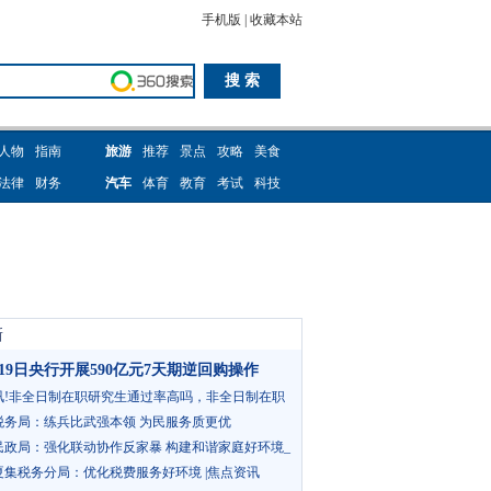
手机版
|
收藏本站
人物
指南
旅游
推荐
景点
攻略
美食
法律
财务
汽车
体育
教育
考试
科技
新
月19日央行开展590亿元7天期逆回购操作
讯!非全日制在职研究生通过率高吗，非全日制在职
概费用
税务局：练兵比武强本领 为民服务质更优
民政局：强化联动协作反家暴 构建和谐家庭好环境_
夏集税务分局：优化税费服务好环境 |焦点资讯