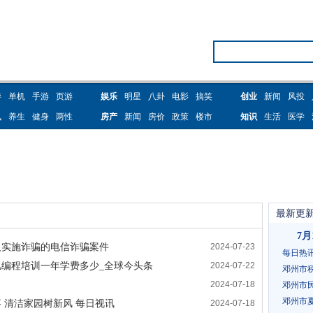
游
单机
手游
页游
娱乐
明星
八卦
电影
搞笑
创业
新闻
风投
讯
养生
健身
两性
房产
新闻
房价
政策
楼市
知识
生活
医学
最新更
7
人实施诈骗的电信诈骗案件
2024-07-23
每日热
研究生大
编程培训一年学费多少_全球今头条
2024-07-22
邓州市
2024-07-18
邓州市
全球时讯
邓州市
 清洁家园树新风 每日视讯
2024-07-18