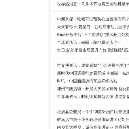
世界热消息：乌鲁木齐地窝堡国际机场
中新真探：吃素可以预防心血管疾病吗
未来有你 灿若星河—驻马店市幼儿园举
Kimi开放平台“上下文缓存”技术开启公
全球看热讯：南阳：院地联动庆七一
每日热议!消费市场回升向好 激活经济
世界快资讯：成龙感慨“可否许我再少年”
新时代中国调研行之看区域·中部篇｜磁
时讯：中国新能源汽车这样练内功
邓州市腰店镇：开展火灾警示宣传 优化
世界新资讯：时刻绷紧防范之弦 谨防新
题班会活动
社旗县公安局：牛牛“离家出走” 民警快
驻马店市第十小学心理健康宣讲团到胡
内乡县大桥乡：诚信宣传进企业 营商环