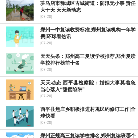
驻马店市驿城区古城街道：防汛无小事 责任
大于天 天天新动态
[07-20]
郑州一中复读收费标准,郑州复读机构一年学
费|环球看热讯
[07-20]
天天头条：郑州高三复读学校推荐,郑州复读
学校排行榜前十名
[07-20]
天天动态:​西平县检察院：婚姻大事莫着急
当心落入“甜蜜陷阱”
[07-20]
​西平县焦庄乡积极推进村规民约修订工作|全
球快看
[07-20]
郑州正规高三复读学校排名,郑州复读班哪个