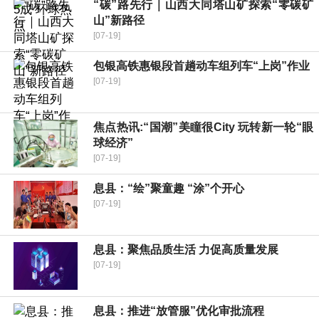
“碳”路先行｜山西大同塔山矿探索“零碳矿
山”新路径
[07-19]
包银高铁惠银段首趟动车组列车“上岗”作业
[07-19]
焦点热讯:“国潮”美瞳很City 玩转新一轮“眼
球经济”
[07-19]
​息县：“绘”聚童趣 “涂”个开心
[07-19]
​息县：聚焦品质生活 力促高质量发展
[07-19]
息县：推进“放管服”优化审批流程