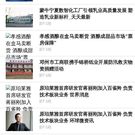
蒙牛宁夏数智化工厂引领乳业高质量发展 塑
造乳业新标杆_天天最新
[07-18]
孝感酒酿在盒马卖断货 酒酿成甜品市场“票
房保障”
[07-18]
邓州市工商联携手锦桥纸业开展防汛救灾物
资捐赠活动
[07-18]
原珀莱雅首席研发官蒋丽刚加入百雀羚 负责
技术板块业务 世界消息
[07-18]
原珀莱雅首席研发官蒋丽刚加入百雀羚 负责
技术板块业务 环球微资讯
[07-18]