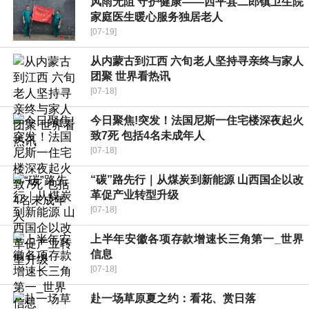
​风雨无阻 守护健康——西平县二郎镇卫生院
家庭医生暖心服务独居老人
[07-19]
从内蒙古到江西 六旬老人坚持寻亲终与家人
团聚 世界看热讯
[07-18]
今日聚焦!突发！法国尼斯一住宅楼深夜起火
致7死 包括4名未成年人
[07-18]
“碳”路先行｜从煤炭到新能源 山西国企以改
革促产业转型升级
[07-18]
上半年安徽各项存款增速长三角第一_世界
信息
[07-18]
赴一场草原夏之约：看花、赏日落