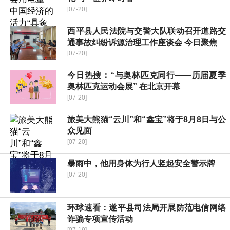
[07-20]
​西平县人民法院与交警大队联动召开道路交
通事故纠纷诉源治理工作座谈会 今日聚焦
[07-20]
今日热搜：“与奥林匹克同行——历届夏季
奥林匹克运动会展” 在北京开幕
[07-20]
旅美大熊猫“云川”和“鑫宝”将于8月8日与公
众见面
[07-20]
暴雨中，他用身体为行人竖起安全警示牌
[07-20]
环球速看：遂平县司法局开展防范电信网络
诈骗专项宣传活动