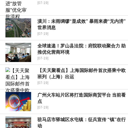
[07-19]
潢川：未雨绸缪“显成效” 暴雨来袭“无内涝”
世界消息
[07-19]
全球速递！​罗山县法院：府院联动聚合力 助
推优化营商环境
[07-19]
【天天聚看点】上海国际邮件首次搭乘中欧
班列（上海）出运
[07-19]
广州火车站片区将打造国际商贸平台 当前看
点
[07-19]
驻马店市驿城区水屯镇：征兵宣传 “镇”在行
动