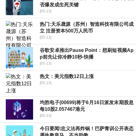
否爆发成生死关键
[05-13]
热门:天乐晟源（苏州）智造科技有限公司成
立 注册资本500万人民币
[05-13]
谷歌安卓推出Pause Point：想刷短视频Ap
p前先让你冷静10秒-快播
[05-13]
热文：美元指数12日上涨
[05-13]
均胜电子(00699)将于6月16日派发末期股息
每10股2.057467港元
[05-13]
今日要闻!忠义法再炸锅！巴萨青训公开表态
愿执教皇马，不当助教