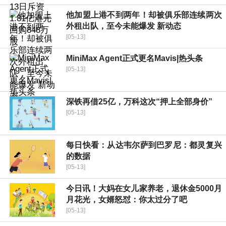
他加盟上港不到两年！却被俱乐部连续两次
外租出队，至今未能爆发 新动态
[05-13]
MiniMax Agent正式更名Mavis|热头条
[05-13]
深铁再借25亿，万科这次“押上全部身价”
[05-13]
每日快看：从达韦尔萨到巴罗尼：都灵复兴
的数据
[05-13]
今日讯！大妈在女儿家养老，退休金5000月
月花光，女婿怒怼：你太过分了吧
[05-13]