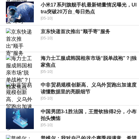
小米17系列旗舰手机最新销量情况曝光，Ul
tra突破20万台_每日热点
[05-10]
京东快递首次推出“顺手寄”服务
[05-10]
海力士工服成韩国相亲市场“脱单战袍”？|独
家焦点
[05-10]
中非贸易规模创新高、义乌外贸跑出加速度
读懂数据里的亮眼细节
[05-10]
中国男团3-1胜法国，王楚钦独得2分，小布
拍头懊恼
[05-10]
普维尔：我对自己的这个赛季很满意，希望