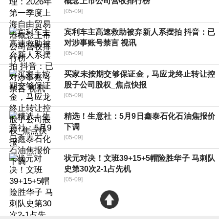
概念上市公司营收排行榜
[05-09]
宾利车主高速救助被弃新人系摆拍 抖音：已
对涉事账号禁言 视讯
[05-09]
买家未按期交够保证金，马应龙终止转让控
股子公司股权_焦点快报
[05-09]
精选！生意社：5月9日鑫泰石化石油焦报价
下调
[05-09]
状元对决！文班39+15+5帽险胜华子 马刺队
史第30次2-1占先机
[05-09]