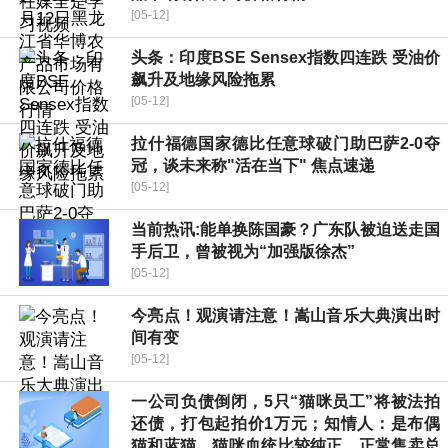
[05-12]
头条：印度BSE Sensex指数四连跌 受油价
飙升及地缘风险拖累
[05-12]
拉什福德国家德比任意球破门助巴萨2-0夺
冠，谈未来称"活在当下" 焦点速递
[05-12]
当前热讯:能单换陈国豪？广东队被迫送走国
手后卫，曾被视为“加强版徐杰”
[05-12]
今亮点！观演请注意！嵩山音乐大典演出时
间有变
[05-12]
一公司负债倒闭，5只“猫咪员工”将被法拍
还债，打包起拍价1万元；知情人：是布偶
猫和蓝猫，猫咪血统比较纯正，正常售卖总