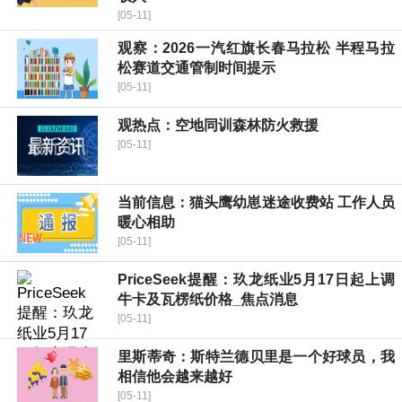
[05-11]
观察：2026一汽红旗长春马拉松 半程马拉
松赛道交通管制时间提示
[05-11]
观热点：空地同训森林防火救援
[05-11]
当前信息：猫头鹰幼崽迷途收费站 工作人员
暖心相助
[05-11]
PriceSeek提醒：玖龙纸业5月17日起上调
牛卡及瓦楞纸价格_焦点消息
[05-11]
里斯蒂奇：斯特兰德贝里是一个好球员，我
相信他会越来越好
[05-11]