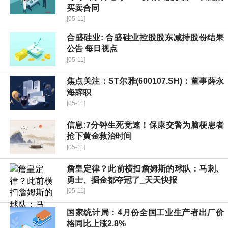
买卖合同
[05-11]
合盛硅业: 合盛硅业控股股东减持股份结果
公告 每日视点
[05-11]
焦点关注：ST尔雅(600107.SH)：董事薛永
海辞职
[05-11]
信息:7分钟生死竞速！保康交警为脑梗患者
抢下黄金救治时间
[05-11]
詹皇定律？此前横扫詹姆斯的球队：马刺、
勇士、掘金都夺冠了_天天快报
[05-11]
国家统计局：4月份全国工业生产者出厂价
格同比上涨2.8%