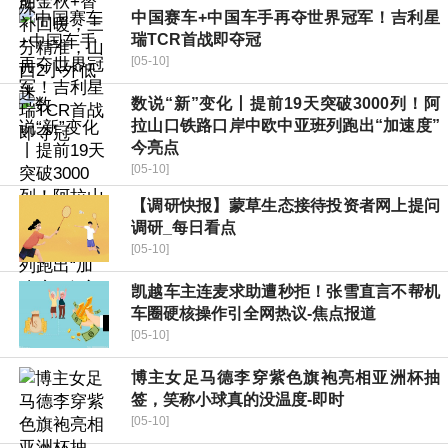
中国赛车+中国车手再夺世界冠军！吉利星
瑞TCR首战即夺冠
[05-10]
数说“新”变化丨提前19天突破3000列！阿
拉山口铁路口岸中欧中亚班列跑出“加速度”
今亮点
[05-10]
【调研快报】蒙草生态接待投资者网上提问
调研_每日看点
[05-10]
凯越车主连麦求助遭秒拒！张雪直言不帮机
车圈硬核操作引全网热议-焦点报道
[05-10]
博主女足马德李穿紫色旗袍亮相亚洲杯抽
签，笑称小球真的没温度-即时
[05-10]