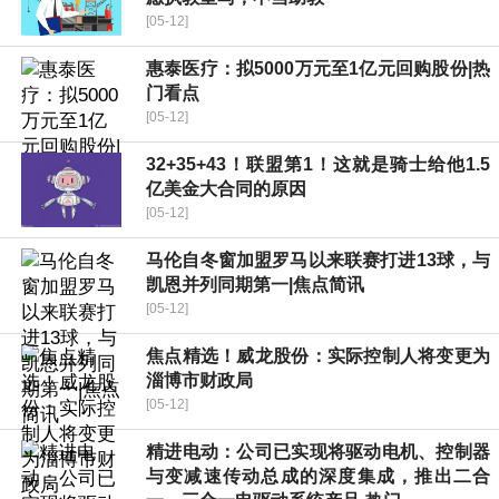
[05-12]
惠泰医疗：拟5000万元至1亿元回购股份|热
门看点
[05-12]
32+35+43！联盟第1！这就是骑士给他1.5
亿美金大合同的原因
[05-12]
马伦自冬窗加盟罗马以来联赛打进13球，与
凯恩并列同期第一|焦点简讯
[05-12]
焦点精选！威龙股份：实际控制人将变更为
淄博市财政局
[05-12]
精进电动：公司已实现将驱动电机、控制器
与变减速传动总成的深度集成，推出二合