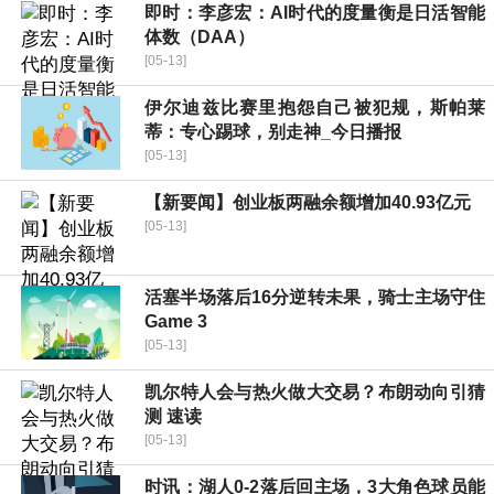
即时：李彦宏：AI时代的度量衡是日活智能
体数（DAA）
[05-13]
伊尔迪兹比赛里抱怨自己被犯规，斯帕莱
蒂：专心踢球，别走神_今日播报
[05-13]
【新要闻】创业板两融余额增加40.93亿元
[05-13]
活塞半场落后16分逆转未果，骑士主场守住
Game 3
[05-13]
凯尔特人会与热火做大交易？布朗动向引猜
测 速读
[05-13]
时讯：湖人0-2落后回主场，3大角色球员能