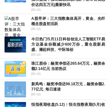
价达四五万元|最新快讯
[05-12]
A股早评：三大指数集体高开，黄金、光纤
概念股盘初活跃
[05-12]
今日热门!5月11日科创创业人工智能ETF易
方达基金份额减少600万份，重仓股新易
盛、澜起科技、中际旭创
[05-12]
珠江股份：融资净偿还265.64万元，融资余
额2.14亿元 当前热议
[05-12]
新凤鸣：融资净偿还98.18万元，融资余额2.
77亿元_每日速读
[05-12]
恒指夜期收盘(5.12)︱恒生指数夜期(5月)收