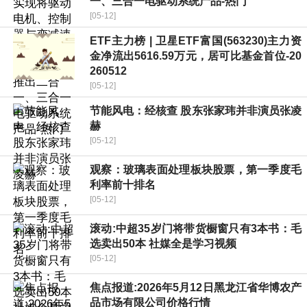
一、三合一电驱动系统产品-热门
[05-12]
ETF主力榜 | 卫星ETF富国(563230)主力资
金净流出5616.59万元，居可比基金首位-20
260512
[05-12]
节能风电：经核查 股东张家玮并非演员张凌
赫
[05-12]
观察：玻璃表面处理板块股票，第一季度毛
利率前十排名
[05-12]
滚动:中超35岁门将带货橱窗只有3本书：毛
选卖出50本 社媒全是学习视频
[05-12]
焦点报道:2026年5月12日黑龙江省华博农产
品市场有限公司价格行情