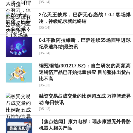
[05-14]
2亿天王缺席，巴萨无心恋战！0-1客场爆
冷，神级纪录就此终结
[05-14]
0-1不敌阿拉维斯，巴萨连续55场西甲进球
纪录遭终结|最资讯
[05-14]
铜冠铜箔(301217.SZ)：自主研发的高频高
速铜箔产品已开始批量供应 目前整体出货占
比不高
[05-13]
融资交易占成交量的比例超五成 万控智造异
动 每日快讯
[05-13]
【焦点热闻】康力电梯：瑞步康暂无外骨骼
机器人相关产品