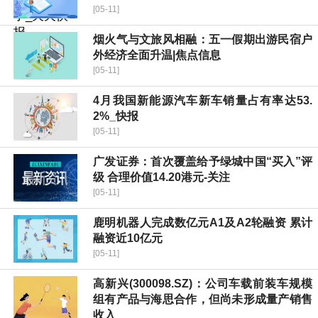
[05-11]
烟火气与文旅风相融：五一假期出游民宿户
外经济全面升温|焦点信息
[05-11]
4月我国新能源汽车新车销量占有率达53.
2%_快报
[05-11]
广发证券：首次覆盖给予绿城中国“买入”评
级 合理价值14.20港元-关注
[05-11]
鹿明机器人完成数亿元A1及A2轮融资 累计
融资近10亿元
[05-11]
高新兴(300098.SZ)：公司车载前装车规模
组有产品与海思合作，但尚未形成量产销售
收入