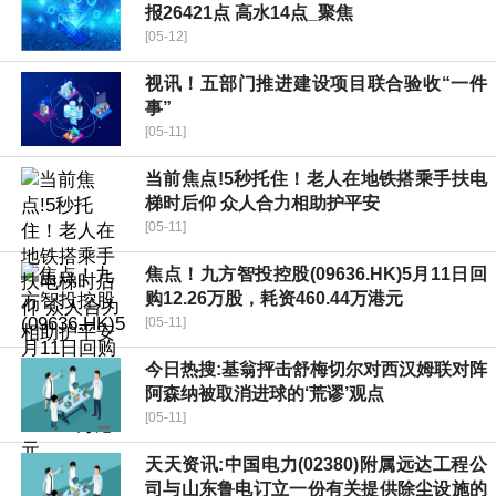
报26421点 高水14点_聚焦
[05-12]
视讯！五部门推进建设项目联合验收“一件
事”
[05-11]
当前焦点!5秒托住！老人在地铁搭乘手扶电
梯时后仰 众人合力相助护平安
[05-11]
焦点！九方智投控股(09636.HK)5月11日回
购12.26万股，耗资460.44万港元
[05-11]
今日热搜:基翁抨击舒梅切尔对西汉姆联对阵
阿森纳被取消进球的‘荒谬’观点
[05-11]
天天资讯:中国电力(02380)附属远达工程公
司与山东鲁电订立一份有关提供除尘设施的