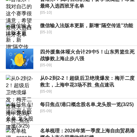
最终入选西班牙名单
[05-10]
微信输入法版本更新，新增“隔空传送”功能
[05-10]
四外援集体哑火合计29中5！山东男篮生死
战惨败上海止步八强
[05-09]
从0-2到2-2！超级后卫绝境爆发：梅开二度
救主，上海申花3场不胜_焦点速讯
[05-09]
每日焦点!港口概念股名单,龙头股一览(3/25)
[05-09]
名单梳理：2026年第一季度上海自由贸易港