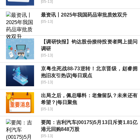
[05-13]
最资讯丨2025年我国药品审批质效双升
[05-13]
【调研快报】钧达股份接待投资者网上提问
调研
[05-13]
京粤生死战88-73逆转！北京晋级，赵睿拥
抱旧友引热议|每日观点
[05-13]
出局之后，佩总曝料：老詹留队？未来还有
希望？|每日聚焦
[05-13]
要闻：吉利汽车(00175)5月13日斥资1.81亿
港元回购848万股
[05-13]