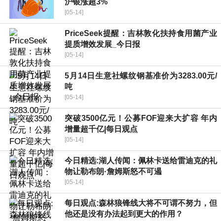
沪银涨超3%
[05-14]
PriceSeek提醒：吉林敦化扶持食用菌产业
提质增效发展_今日报
[05-14]
5月14日生意社螺纹钢基准价为3283.00元/
吨
[05-14]
突破3500亿元！公募FOF迎来大扩容 年内
增量超千亿|每日观点
[05-14]
今日精选:湖人传闻：佩林卡送给雷迪克的礼
物让勒布朗·詹姆斯怒不可遏
[05-14]
每日观点:森林狼锋线大将不可谓不努力，但
他还是没有办法起到更大的作用？