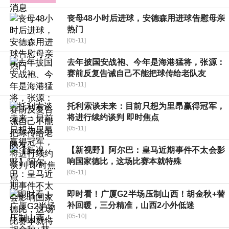
丧母48小时后进球，安德森用进球告慰母亲
热门
[05-11]
去年披国安战袍、今年是海港猛将，张源：
赛前反复告诫自己不能把球传给老队友
[05-11]
托利索谈未来：目前只想为里昂赢得冠军，
将进行续约谈判 即时焦点
[05-11]
【新视野】阿尔巴：皇马近期事件不太会影
响国家德比，这场比赛本就特殊
[05-11]
即时看！广厦G2半场压制山西！胡金秋+替
补回暖，三分精准，山西2小外低迷
[05-10]