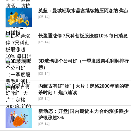
英超：曼城轻取水晶宫继续施压阿森纳 焦点
[05-14]
长盈通涨停 7只科创板股涨超10% 每日消息
[05-14]
3D玻璃哪个公司好（一季度股票毛利润排行
榜）
[05-14]
内蒙古有好“物” | 大片！定格2000年前的猎
杀时刻！ 焦点速读
[05-14]
新动态：开盘|国内期货主力合约涨多跌少
沪银涨超3%
[05-14]