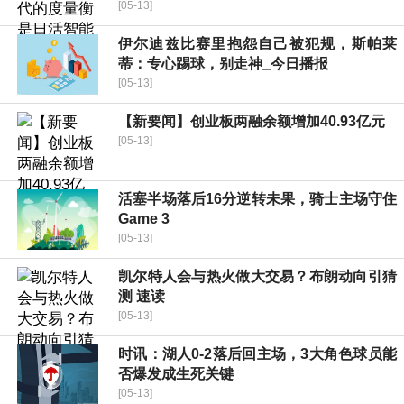
[05-13]
伊尔迪兹比赛里抱怨自己被犯规，斯帕莱
蒂：专心踢球，别走神_今日播报
[05-13]
【新要闻】创业板两融余额增加40.93亿元
[05-13]
活塞半场落后16分逆转未果，骑士主场守住
Game 3
[05-13]
凯尔特人会与热火做大交易？布朗动向引猜
测 速读
[05-13]
时讯：湖人0-2落后回主场，3大角色球员能
否爆发成生死关键
[05-13]