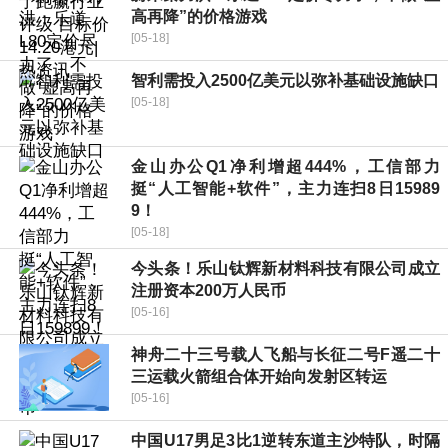
高再降”的价格游戏
[05-18]
智利需投入2500亿美元以弥补基础设施缺口
[05-18]
金山办公Q1净利增超444%，工信部力
挺“人工智能+软件”，主力连扫8日15989
9！
[05-18]
今头条！乐山钛辉新材料科技有限公司成立
注册资本200万人民币
[05-16]
神舟二十三号载人飞船与长征二号F遥二十
三运载火箭组合体开始向发射区转运
[05-16]
中国U17男足3比1逆转东道主沙特队，时隔