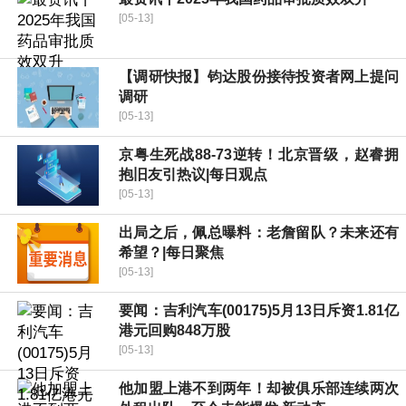
[05-13]
【调研快报】钧达股份接待投资者网上提问
调研
[05-13]
京粤生死战88-73逆转！北京晋级，赵睿拥
抱旧友引热议|每日观点
[05-13]
出局之后，佩总曝料：老詹留队？未来还有
希望？|每日聚焦
[05-13]
要闻：吉利汽车(00175)5月13日斥资1.81亿
港元回购848万股
[05-13]
他加盟上港不到两年！却被俱乐部连续两次