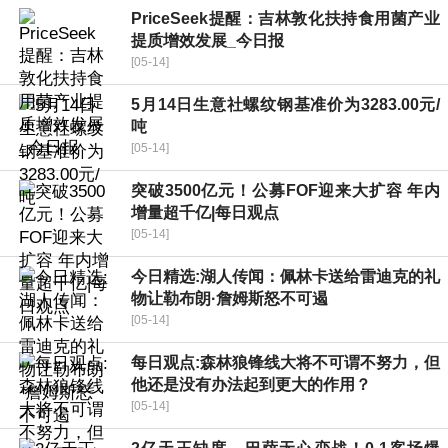
PriceSeek提醒：吉林敦化扶持食用菌产业
提质增效发展_今日报
[05-14]
5月14日生意社螺纹钢基准价为3283.00元/
吨
[05-14]
突破3500亿元！公募FOF迎来大扩容 年内
增量超千亿|每日观点
[05-14]
今日精选:湖人传闻：佩林卡送给雷迪克的礼
物让勒布朗·詹姆斯怒不可遏
[05-14]
每日观点:森林狼锋线大将不可谓不努力，但
他还是没有办法起到更大的作用？
[05-14]