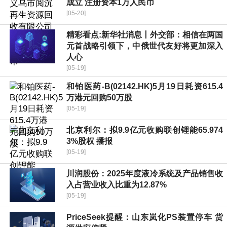
成立 注册资本1万人民币
[05-20]
精彩看点:新华社消息丨外交部：相信在两国
元首战略引领下，中俄世代友好将更加深入
人心
[05-19]
和铂医药-B(02142.HK)5月19日耗资615.4
万港元回购50万股
[05-19]
北京利尔：拟9.9亿元收购联创锂能65.974
3%股权 播报
[05-19]
川润股份：2025年度液冷系统及产品销售收
入占营业收入比重为12.87%
[05-19]
PriceSeek提醒：山东岚化PS装置停车 货