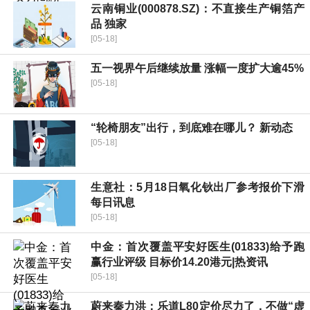
云南铜业(000878.SZ)：不直接生产铜箔产
品 独家
[05-18]
五一视界午后继续放量 涨幅一度扩大逾45%
[05-18]
“轮椅朋友”出行，到底难在哪儿？ 新动态
[05-18]
生意社：5月18日氧化钬出厂参考报价下滑
每日讯息
[05-18]
中金：首次覆盖平安好医生(01833)给予跑
赢行业评级 目标价14.20港元|热资讯
[05-18]
蔚来秦力洪：乐道L80定价尽力了，不做“虚