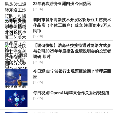
22年再次跻身亚洲四强 今日热讯
[05-16]
襄阳市襄阳高新技术开发区欢乐豆工艺美术
作品店（个体工商户）成立 注册资本3万人
民币
[05-16]
【调研快报】浩淼科技接待通过网络方式参
与公司2025年年度报告业绩说明会的投资者
调研-即时
[05-15]
今日观点!宁波银行出现票据逾期？管理层回
应
[05-15]
每日视点!OpenAI与苹果合作关系出现裂痕
[05-15]