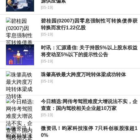
源供应偏紧
[05-19]
碧桂园(02007)因零息强制性可转换债券获
转换而发行1.22亿股
[05-19]
时讯：汇源通信: 关于持股5%以上股东权益
将变动至5%以下的提示性公告
[05-19]
珠肇高铁最大跨度万吨转体梁成功转体
[05-19]
今日精选:网传考驾照难度大增说法不实，企
查查：国内驾校相关企业超10万家
[05-19]
微资讯！昀冢科技涨停 7只科创板股涨超1
0%