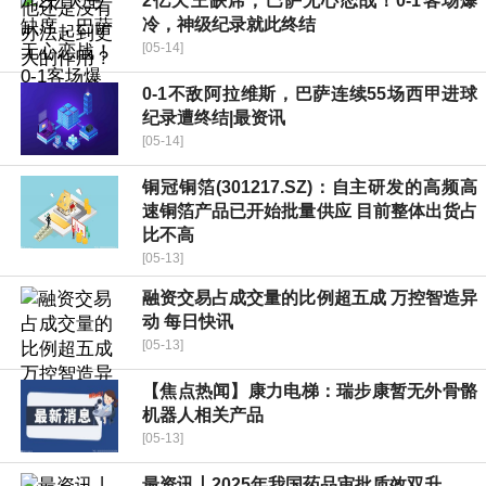
2亿天王缺席，巴萨无心恋战！0-1客场爆
冷，神级纪录就此终结
[05-14]
0-1不敌阿拉维斯，巴萨连续55场西甲进球
纪录遭终结|最资讯
[05-14]
铜冠铜箔(301217.SZ)：自主研发的高频高
速铜箔产品已开始批量供应 目前整体出货占
比不高
[05-13]
融资交易占成交量的比例超五成 万控智造异
动 每日快讯
[05-13]
【焦点热闻】康力电梯：瑞步康暂无外骨骼
机器人相关产品
[05-13]
最资讯丨2025年我国药品审批质效双升