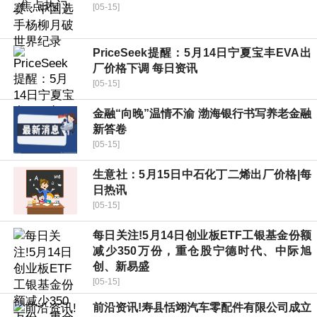
[05-15]
PriceSeek提醒：5月14日宁夏宝丰EVA出
厂价格下调 每日资讯
[05-15]
金融“向晚”温情不渝 渤海银行书写养老金融
新答卷
[05-15]
生意社：5月15日中石化丁二烯出厂价格|每
日热讯
[05-15]
每日关注!5月14日创业板ETF工银基金份额
减少350万份，重仓股宁德时代、中际旭
创、新易盛
[05-15]
前沿资讯!寿县恬翊汽车零配件有限公司成立