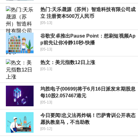
热门:天乐晟源（苏州）智造科技有限公司成
立 注册资本500万人民币
[05-13]
谷歌安卓推出Pause Point：想刷短视频Ap
p前先让你冷静10秒-快播
[05-13]
热文：美元指数12日上涨
[05-13]
均胜电子(00699)将于6月16日派发末期股息
每10股2.057467港元
[05-13]
今日要闻!忠义法再炸锅！巴萨青训公开表态
愿执教皇马，不当助教
[05-12]