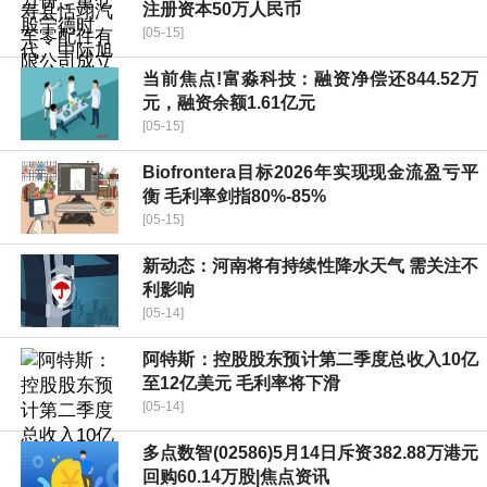
注册资本50万人民币
[05-15]
当前焦点!富淼科技：融资净偿还844.52万
元，融资余额1.61亿元
[05-15]
Biofrontera目标2026年实现现金流盈亏平
衡 毛利率剑指80%-85%
[05-15]
新动态：河南将有持续性降水天气 需关注不
利影响
[05-14]
阿特斯：控股股东预计第二季度总收入10亿
至12亿美元 毛利率将下滑
[05-14]
多点数智(02586)5月14日斥资382.88万港元
回购60.14万股|焦点资讯