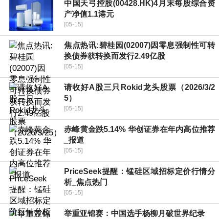
中国天弓控股(00428.HK)4月末每股综合资
产净值1.1港元
[05-15]
焦点热讯:碧桂园(02007)因零息强制性可转
换债券获转换而发行2.49亿股
[05-15]
请收好A股三只Rokid龙头股票（2026/3/2
5）
[05-15]
赤峰黄金跌5.14% 华创证券在年内高位推荐
_报道
[05-15]
PriceSeek提醒：锰硅区域招标定价行情分
析_焦点热门
[05-15]
举重亚锦赛：中国选手杨柳月破世界纪录