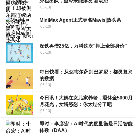
外租出队，至今未能爆发 新动态
[05-13]
MiniMax Agent正式更名Mavis|热头条
[05-13]
深铁再借25亿，万科这次“押上全部身价”
[05-13]
每日快看：从达韦尔萨到巴罗尼：都灵复兴
的数据
[05-13]
今日讯！大妈在女儿家养老，退休金5000月
月花光，女婿怒怼：你太过分了吧
[05-13]
即时：李彦宏：AI时代的度量衡是日活智能
体数（DAA）