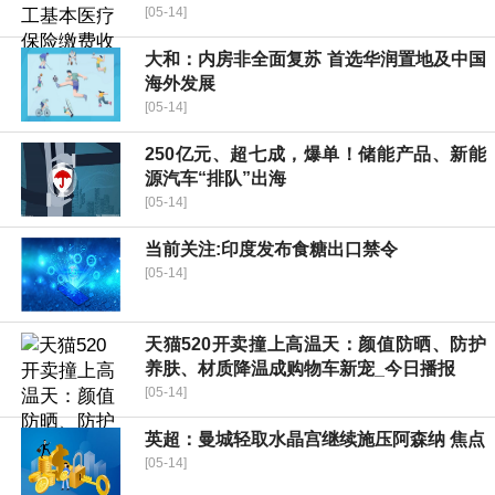
[05-14]
大和：内房非全面复苏 首选华润置地及中国
海外发展
[05-14]
250亿元、超七成，爆单！储能产品、新能
源汽车“排队”出海
[05-14]
当前关注:印度发布食糖出口禁令
[05-14]
天猫520开卖撞上高温天：颜值防晒、防护
养肤、材质降温成购物车新宠_今日播报
[05-14]
英超：曼城轻取水晶宫继续施压阿森纳 焦点
[05-14]