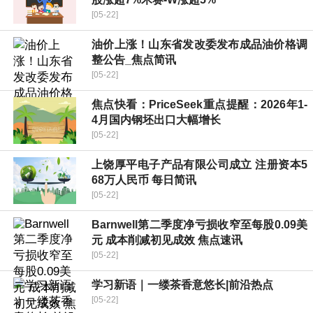
[05-22]
油价上涨！山东省发改委发布成品油价格调
整公告_焦点简讯
[05-22]
焦点快看：PriceSeek重点提醒：2026年1-
4月国内钢坯出口大幅增长
[05-22]
上饶厚平电子产品有限公司成立 注册资本5
68万人民币 每日简讯
[05-22]
Barnwell第二季度净亏损收窄至每股0.09美
元 成本削减初见成效 焦点速讯
[05-22]
学习新语｜一缕茶香意悠长|前沿热点
[05-22]