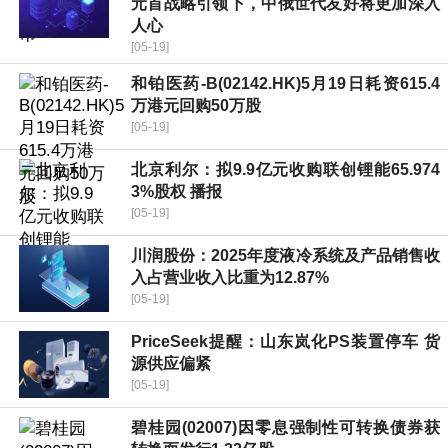
元首战略引领下，中俄世代友好将更加深入
人心
[05-19]
和铂医药-B(02142.HK)5月19日耗资615.4
万港元回购50万股
[05-19]
北京利尔：拟9.9亿元收购联创锂能65.974
3%股权 播报
[05-19]
川润股份：2025年度液冷系统及产品销售收
入占营业收入比重为12.87%
[05-19]
PriceSeek提醒：山东岚化PS装置停车 货
源供应偏紧
[05-19]
碧桂园(02007)因零息强制性可转换债券获