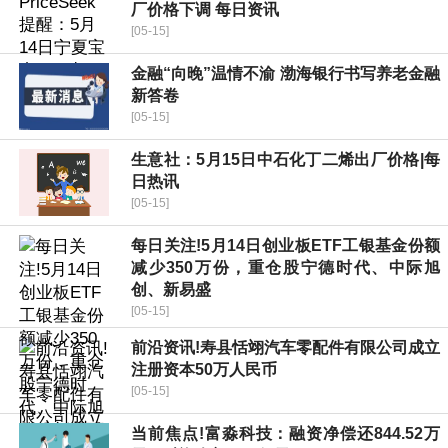
厂价格下调 每日资讯
[05-15]
金融“向晚”温情不渝 渤海银行书写养老金融
新答卷
[05-15]
生意社：5月15日中石化丁二烯出厂价格|每
日热讯
[05-15]
每日关注!5月14日创业板ETF工银基金份额
减少350万份，重仓股宁德时代、中际旭
创、新易盛
[05-15]
前沿资讯!寿县恬翊汽车零配件有限公司成立
注册资本50万人民币
[05-15]
当前焦点!富淼科技：融资净偿还844.52万