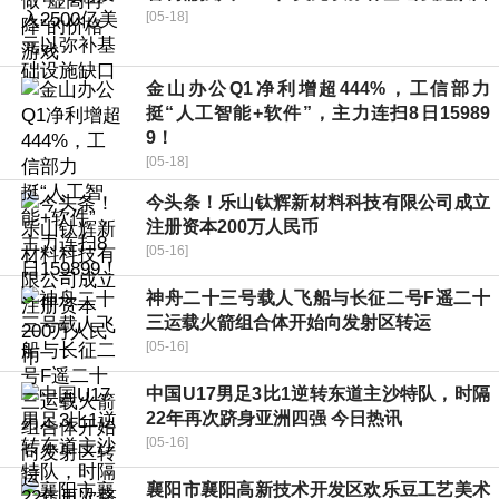
[05-18]
金山办公Q1净利增超444%，工信部力
挺“人工智能+软件”，主力连扫8日15989
9！
[05-18]
今头条！乐山钛辉新材料科技有限公司成立
注册资本200万人民币
[05-16]
神舟二十三号载人飞船与长征二号F遥二十
三运载火箭组合体开始向发射区转运
[05-16]
中国U17男足3比1逆转东道主沙特队，时隔
22年再次跻身亚洲四强 今日热讯
[05-16]
襄阳市襄阳高新技术开发区欢乐豆工艺美术