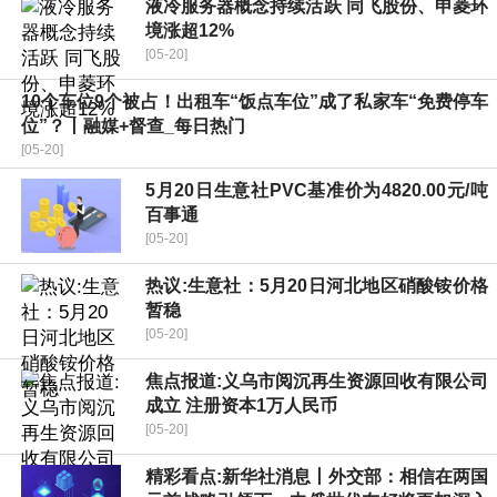
液冷服务器概念持续活跃 同飞股份、申菱环
境涨超12%
[05-20]
10个车位9个被占！出租车“饭点车位”成了私家车“免费停车
位”？丨融媒+督查_每日热门
[05-20]
5月20日生意社PVC基准价为4820.00元/吨
百事通
[05-20]
热议:生意社：5月20日河北地区硝酸铵价格
暂稳
[05-20]
焦点报道:义乌市阅沉再生资源回收有限公司
成立 注册资本1万人民币
[05-20]
精彩看点:新华社消息丨外交部：相信在两国