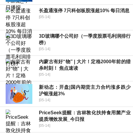
长盈通涨停 7只科创板股涨超10% 每日消息
[05-14]
3D玻璃哪个公司好（一季度股票毛利润排行
榜）
[05-14]
内蒙古有好“物” | 大片！定格2000年前的猎
杀时刻！ 焦点速读
[05-14]
新动态：开盘|国内期货主力合约涨多跌少
沪银涨超3%
[05-14]
PriceSeek提醒：吉林敦化扶持食用菌产业
提质增效发展_今日报
[05-14]