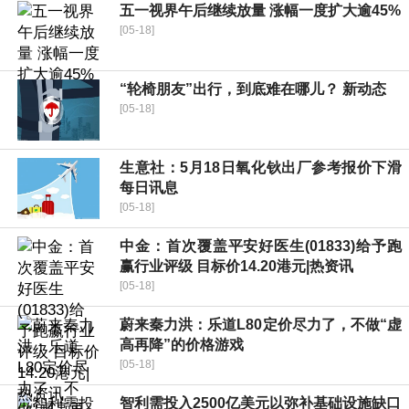
五一视界午后继续放量 涨幅一度扩大逾45%
[05-18]
“轮椅朋友”出行，到底难在哪儿？ 新动态
[05-18]
生意社：5月18日氧化钬出厂参考报价下滑
每日讯息
[05-18]
中金：首次覆盖平安好医生(01833)给予跑
赢行业评级 目标价14.20港元|热资讯
[05-18]
蔚来秦力洪：乐道L80定价尽力了，不做“虚
高再降”的价格游戏
[05-18]
智利需投入2500亿美元以弥补基础设施缺口