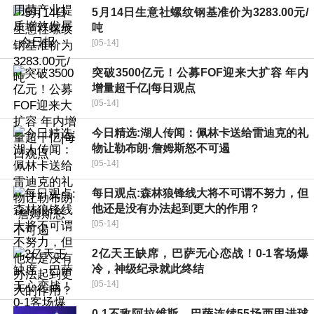
5月14日生意社螺纹钢基准价为3283.00元/
吨
[05-14]
突破3500亿元！公募FOF迎来大扩容 年内
增量超千亿|每日观点
[05-14]
今日精选:湖人传闻：佩林卡送给雷迪克的礼
物让勒布朗·詹姆斯怒不可遏
[05-14]
每日观点:森林狼锋线大将不可谓不努力，但
他还是没有办法起到更大的作用？
[05-14]
2亿天王缺席，巴萨无心恋战！0-1客场爆
冷，神级纪录就此终结
[05-14]
0-1不敌阿拉维斯，巴萨连续55场西甲进球