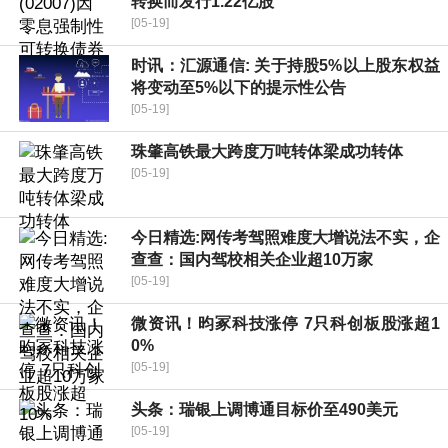
转换而发行1.22亿股
[05-19]
时讯：汇源通信: 关于持股5%以上股东权益
将变动至5%以下的提示性公告
[05-19]
珠肇高铁最大跨度万吨转体梁成功转体
[05-19]
今日精选:网传考驾照难度大增说法不实，企
查查：国内驾校相关企业超10万家
[05-19]
微资讯！昀冢科技涨停 7只科创板股涨超1
0%
[05-19]
头条：瑞银上调博通目标价至490美元
[05-19]