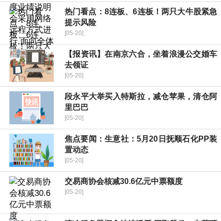
热门看点：8连板、6连板！两只大牛股紧急
提示风险
[05-20]
【报资讯】在南京六合，坐着浪漫公交婚车
去领证
[05-20]
段永平大举买入特斯拉，减仓苹果，清仓阿
里巴巴
[05-20]
焦点要闻：生意社：5月20日抚顺石化PP装
置动态
[05-20]
交易商协会核减30.6亿元中票额度
[05-20]