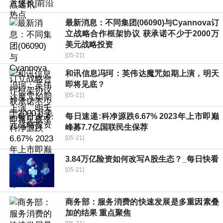
最新消息：不同集团(06090)与Cyannova订
立战略合作框架协议 获承诺不少于2000万
美元战略投资
[05-21]
和讯信息冯珂：英伟达魔咒如期上演，明天
即将见底？
[05-21]
每日速递:科净源跌6.67% 2023年上市即巅
峰募7.7亿国联民生保荐
[05-21]
3.84万亿险资如何改写A股生态？_每日快看
[05-21]
商务部：服务消费的快速发展是多重因素叠
加的结果 重点聚焦