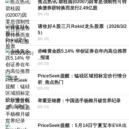
焦点热讯:碧桂园(02007)因零息强制性可转
换债券获转换而发行2.49亿股
[05-15]
请收好A股三只Rokid龙头股票（2026/3/2
5）
[05-15]
赤峰黄金跌5.14% 华创证券在年内高位推荐
_报道
[05-15]
PriceSeek提醒：锰硅区域招标定价行情分
析_焦点热门
[05-15]
举重亚锦赛：中国选手杨柳月破世界纪录
[05-15]
PriceSeek提醒：5月14日宁夏宝丰EVA出