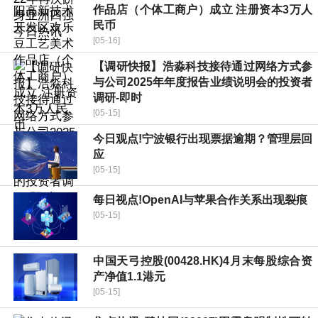
作品店（个体工商户）成立 注册资本3万人
民币
[05-16]
【调研快报】浩淼科技接待通过网络方式参
与公司2025年年度报告业绩说明会的投资者
调研-即时
[05-15]
今日观点!宁波银行出现票据逾期？管理层回
应
[05-15]
每日视点!OpenAI与苹果合作关系出现裂痕
[05-15]
中国天弓控股(00428.HK)4月末每股综合资
产净值1.1港元
[05-15]