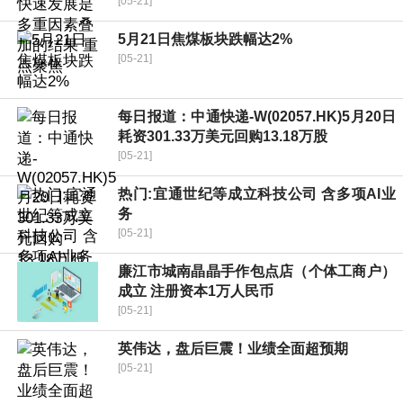
[05-21]
5月21日焦煤板块跌幅达2%
[05-21]
每日报道：中通快递-W(02057.HK)5月20日
耗资301.33万美元回购13.18万股
[05-21]
热门:宜通世纪等成立科技公司 含多项AI业
务
[05-21]
廉江市城南晶晶手作包点店（个体工商户）
成立 注册资本1万人民币
[05-21]
英伟达，盘后巨震！业绩全面超预期
[05-21]