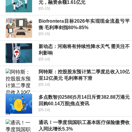
元，融资余额1.61亿元
[05-15]
Biofrontera目标2026年实现现金流盈亏平
衡 毛利率剑指80%-85%
[05-15]
新动态：河南将有持续性降水天气 需关注不
利影响
[05-14]
阿特斯：控股股东预计第二季度总收入10亿
至12亿美元 毛利率将下滑
[05-14]
多点数智(02586)5月14日斥资382.88万港元
回购60.14万股|焦点资讯
[05-14]
通讯！一季度我国职工基本医疗保险缴费收
入同比增长5.3%