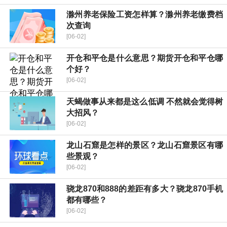
滁州养老保险工资怎样算？滁州养老缴费档
次查询
[06-02]
开仓和平仓是什么意思？期货开仓和平仓哪
个好？
[06-02]
天蝎做事从来都是这么低调 不然就会觉得树
大招风？
[06-02]
龙山石窟是怎样的景区？龙山石窟景区有哪
些景观？
[06-02]
骁龙870和888的差距有多大？骁龙870手机
都有哪些？
[06-02]