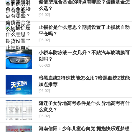
偏债型混合基金的特点有哪些？偏债基金怎
么选？
[06-02]
止损价是什么意思？期货设置了止损就自动
平仓吗？
[06-02]
小轿车防冻液一次几升？不贴汽车玻璃膜可
以吗？
[06-02]
暗黑血统2特殊技能怎么用?暗黑血统2技能
加点推荐
[06-02]
随迁子女异地高考条件是什么 异地高考有什
么意义？
[06-02]
河南信阳：少年儿童心向党 拥抱快乐逐梦想