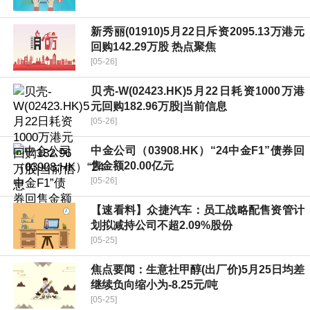
新秀丽(01910)5月22日斥资2095.13万港元
回购142.29万股 热点聚焦
[05-26]
贝壳-W(02423.HK)5月22日耗资1000万港
元回购182.96万股|当前信息
[05-26]
中金公司（03908.HK）“24中金F1”债券回
售金额20.00亿元
[05-26]
【速看料】众捷汽车：员工战略配售资管计
划拟减持公司不超2.09%股份
[05-25]
焦点要闻：生意社甲醇(出厂价)5月25日均差
继续负向缩小为-8.25元/吨
[05-25]