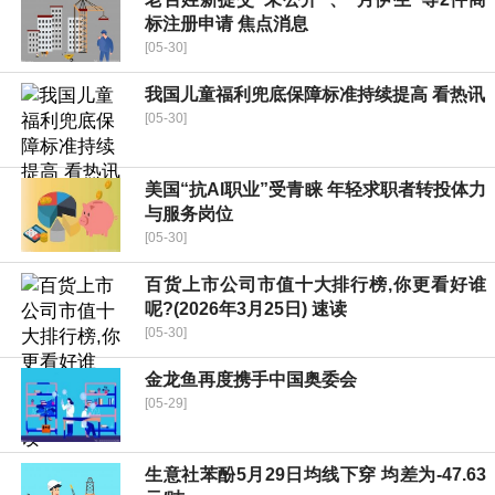
标注册申请 焦点消息
[05-30]
我国儿童福利兜底保障标准持续提高 看热讯
[05-30]
美国“抗AI职业”受青睐 年轻求职者转投体力
与服务岗位
[05-30]
百货上市公司市值十大排行榜,你更看好谁
呢?(2026年3月25日) 速读
[05-30]
金龙鱼再度携手中国奥委会
[05-29]
生意社苯酚5月29日均线下穿 均差为-47.63