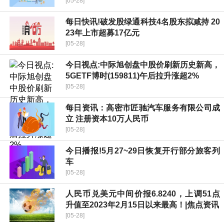
[05-28]
每日快讯!破发股绿通科技4名股东拟减持 20
23年上市超募17亿元
[05-28]
今日视点:中际旭创盘中股价刷新历史新高，
5GETF博时(159811)午后拉升涨超2%
[05-28]
每日资讯：高密市匠驰汽车服务有限公司成
立 注册资本10万人民币
[05-28]
今日播报!5月27~29日恢复开行部分旅客列
车
[05-28]
人民币兑美元中间价报6.8240，上调51点
升值至2023年2月15日以来最高！|焦点资讯
[05-28]