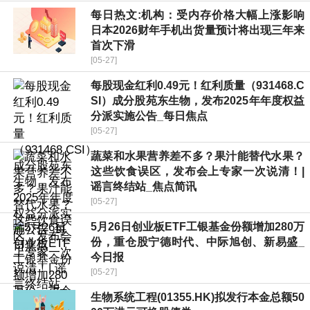
每日热文:机构：受内存价格大幅上涨影响
日本2026财年手机出货量预计将出现三年来
首次下滑
[05-27]
每股现金红利0.49元！红利质量（931468.C
SI）成分股苑东生物，发布2025年年度权益
分派实施公告_每日焦点
[05-27]
蔬菜和水果营养差不多？果汁能替代水果？
这些饮食误区，发布会上专家一次说清！|
谣言终结站_焦点简讯
[05-27]
5月26日创业板ETF工银基金份额增加280万
份，重仓股宁德时代、中际旭创、新易盛_
今日报
[05-27]
生物系统工程(01355.HK)拟发行本金总额50