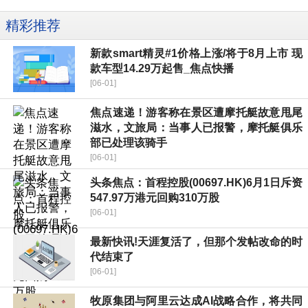
精彩推荐
新款smart精灵#1价格上涨/将于8月上市 现
款车型14.29万起售_焦点快播
[06-01]
焦点速递！游客称在景区遭摩托艇故意甩尾
滋水，文旅局：当事人已报警，摩托艇俱乐
部已处理该骑手
[06-01]
头条焦点：首程控股(00697.HK)6月1日斥资
547.97万港元回购310万股
[06-01]
最新快讯!天涯复活了，但那个发帖改命的时
代结束了
[06-01]
牧原集团与阿里云达成AI战略合作，将共同