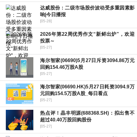
达威股份：二级市场股价波动受多重因素影
响|今日播报
[05-28]
2026年第22周优秀作文“新鲜出炉”，欢迎
投票～
[05-27]
海尔智家(06690)5月27日斥资3094.86万元
回购154.46万股A股
[05-27]
海尔智家(06690.HK)5月27日耗资3094.9万
元回购154.5万股A股_每日看点
[05-27]
热点评！晶丰明源(688368.SH)：拟出售不
超过40.40万股回购股份
[05-27]