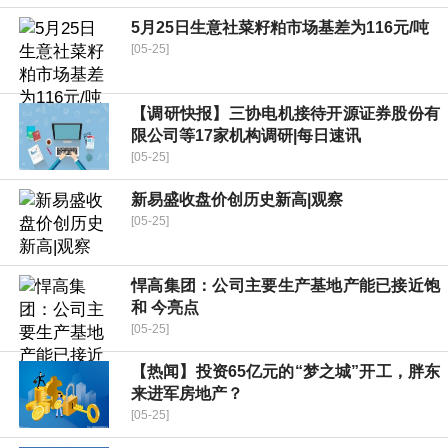
5月25日生意社菜籽粕市场基差为116元/吨
[05-25]
【调研快报】三协电机接待开源证券股份有
限公司等17家机构调研|每日速讯
[05-25]
新易盛收盘价创历史新高|观察
[05-25]
悍高集团：公司主要生产基地产能已接近饱
和 今亮点
[05-25]
【热闻】投资65亿元的“梦之城”开工，胖东
来进军房地产？
[05-25]