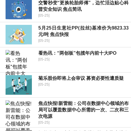
交警秒变“更换轮胎师傅”，边忙活边贴心科
普安全知识 焦点简讯
[05-25]
5月25日生意社PP(拉丝)基准价为9823.33
元/吨 焦点快报
[05-25]
看热讯：“两创板”包揽年内前十大IPO
[05-25]
菊乐股份即将上会审议 募资必要性遭质疑
[05-25]
焦点快报!新雷能：公司在数据中心领域的布
局可以覆盖数据中心所需的一次、二次和三
次电源
[05-25]