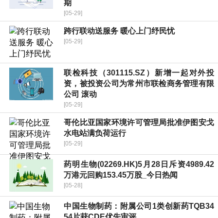
期
[05-29]
跨行联动送服务 暖心上门纾民忧
[05-29]
联检科技（301115.SZ）新增一起对外投
资，被投资公司为常州市联检商务管理有限
公司 滚动
[05-29]
哥伦比亚国家环境许可管理局批准伊图安戈
水电站满负荷运行
[05-29]
药明生物(02269.HK)5月28日斥资4989.42
万港元回购153.45万股_今日热闻
[05-28]
中国生物制药：附属公司1类创新药TQB34
54片获CDE优先审评