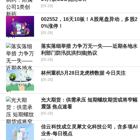
[05-28]
002552，16天10板！A股尾盘异动，多股2
0%涨停！
[05-28]
落实落细举措 力争万无一失——近期各地水
利部门防汛抗洪扫描|热议
[05-28]
林州重机5月28日龙虎榜数据 今日关注
[05-28]
光大期货：供需承压 短期螺纹期货或将窄幅
震荡 焦点速看
[05-28]
佳云科技成立灵犀文化科技公司，含多项AI
业务-每日视点