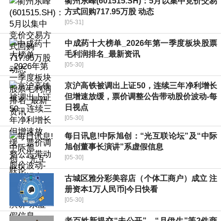
衢州东峰(601515.SH)：5月以集中竞价交易
方式回购717.95万股 动态
[05-31]
中成药十大榜单_2026年第一季度板块股票
毛利润排名_最新资讯
[05-30]
京沪高铁被调出上证50，连续三年净利增长
但增速放缓，票价调整公告带动股价波动-每
日视点
[05-30]
每日讯息!中际旭创：“光互联论坛”及“中际
旭创董事长演讲”系虚假信息
[05-30]
古城区雅分彩美容店（个体工商户）成立 注
册资本1万人民币|今日快看
[05-30]
老百姓新提交“未公开”、“月伊生”等2件商