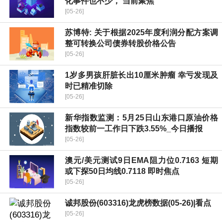
化事件也不少， 当前聚焦
[05-26]
苏博特: 关于根据2025年度利润分配方案调
整可转换公司债券转股价格公告
[05-26]
1岁多男孩肝脏长出10厘米肿瘤 幸亏发现及
时已精准切除
[05-26]
新华指数监测：5月25日山东港口原油价格
指数较前一工作日下跌3.55%_今日播报
[05-26]
澳元/美元测试9日EMA阻力位0.7163 短期
或下探50日均线0.7118 即时焦点
[05-26]
诚邦股份(603316)龙虎榜数据(05-26)|看点
[05-26]