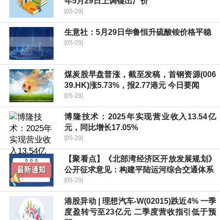
年5月29日上调镍出厂价
[05-29]
生意社：5月29日华鲁恒升硫酸铵价格平稳
[05-29]
煤炭股早盘普涨，截至发稿，首钢资源(006
39.HK)涨5.73%，报2.77港元 今日要闻
[05-29]
博隆技术：2025年实现营业收入13.54亿
元，同比增长17.05%
[05-29]
【聚看点】《北部湾经济区开放发展规划》
公开征求意见：构建平陆运河综合交通体系
[05-29]
港股异动 | 理想汽车-W(02015)跌近4% 一季
度盈转亏至23亿元 二季度营收指引低于预