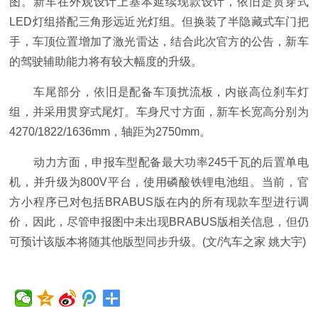
图。新车在外观设计上基本延续现款设计，依旧是贯穿式
LED灯组搭配三角形远近光灯组。但换装了半隐藏式车门把
手，车顶位置增加了激光雷达，结合此次官方的公告，新车
的驾驶辅助能力将有较大幅度的升级。
车尾部分，依旧是配备车顶扰流板，内嵌高位刹车灯
组，并采用贯穿式尾灯。车身尺寸方面，新车长宽高分别为
4270/1822/1636mm，轴距为2750mm。
动力方面，申报车型配备最大功率245千瓦的后置单电
机，并升级为800V平台，使用磷酸铁锂电池组。当前，官
方小程序已对包括BRABUS版在内的所有现款车型进行调
价，因此，尽管申报图中未出现BRABUS版相关信息，但仍
可预计该版本将随其他版型同步升级。(文/汽车之家 姚大宇)