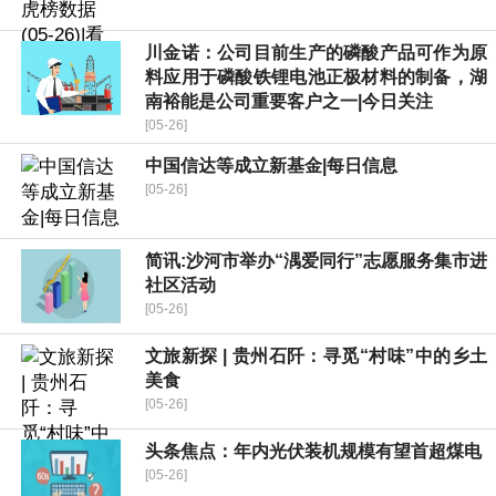
川金诺：公司目前生产的磷酸产品可作为原
料应用于磷酸铁锂电池正极材料的制备，湖
南裕能是公司重要客户之一|今日关注
[05-26]
中国信达等成立新基金|每日信息
[05-26]
简讯:沙河市举办“湡爱同行”志愿服务集市进
社区活动
[05-26]
文旅新探 | 贵州石阡：寻觅“村味”中的乡土
美食
[05-26]
头条焦点：年内光伏装机规模有望首超煤电
[05-26]