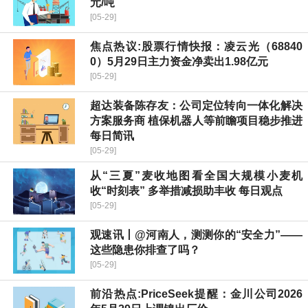
元/吨
[05-29]
焦点热议:股票行情快报：凌云光（68840
0）5月29日主力资金净卖出1.98亿元
[05-29]
超达装备陈存友：公司定位转向一体化解决
方案服务商 植保机器人等前瞻项目稳步推进
每日简讯
[05-29]
从“三夏”麦收地图看全国大规模小麦机
收“时刻表” 多举措减损助丰收 每日观点
[05-29]
观速讯丨@河南人，测测你的“安全力”——
这些隐患你排查了吗？
[05-29]
前沿热点:PriceSeek提醒：金川公司2026