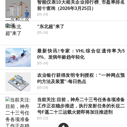
智能仪表10大相关企业排行榜_市盈率排名
前十查询（2026年3月25日）
[05-24]
“东北超”来了
[05-24]
最新快讯!专家：VHL综合征遗传率为5
0%、发病年龄趋年轻化
[05-24]
农业银行获得发明专利授权：“一种网点预
约方法及装置”-每日热点
[05-24]
当前关注:目前，神舟二十三号任务各项准备
工作正在稳步推进，执行发射任务的长征二
号F遥二十三运载火箭即将加注推进剂
[05-23]