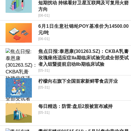
短期扰动 持续看好卫星互联网及可复用火箭
方向
[06-01]
6月1日生意社锦纶POY基准价为14500.00
元/吨
[06-01]
焦点日报:泰恩康(301263.SZ)：CKBA乳膏
玫瑰痤疮适应症IIa期临床试验完成全部受试
者入组暨提前启动IIb期临床试验
[05-31]
柠檬向右旗下全国首家新鲜零食店开业
[05-31]
每日精选：防雷:盘后2股被宣布减持
[05-31]