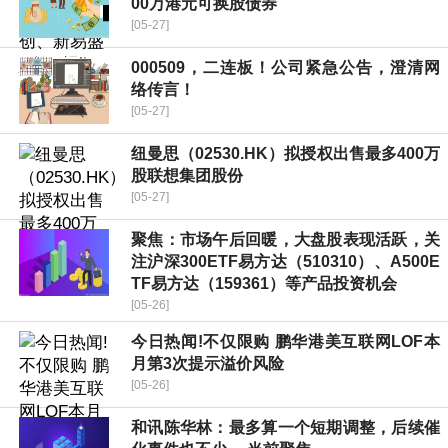
00万港元可换股债券
[05-27]
000509，二连板！公司紧急公告，澄清网
络传言！
[05-27]
纽曼思（02530.HK）拟授权出售最多400万
股联想集团股份
[05-27]
聚焦：市场午后回暖，大盘股表现活跃，关
注沪深300ETF易方达（510310）、A500E
TF易方达（159361）等产品投资机会
[05-26]
今日热闻!不仅限购 鹏华港美互联网LOF本
月第3次提示溢价风险
[05-26]
和讯陈华林：最多算一个短期调整，后续催