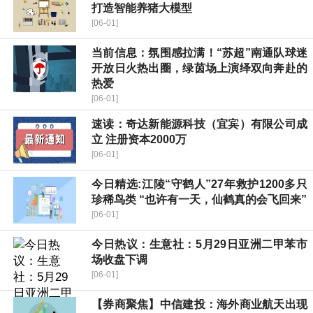
打造智能养猪大模型
[06-01]
当前信息：氛围感拉满！“苏超”南通队球迷
开放日火热出圈，绿茵场上演绎双向奔赴的
热爱
[06-01]
速读：奇达新能源科技（宜宾）有限公司成
立 注册资本2000万
[06-01]
今日精选:江陵“守鹤人”27年救护1200多只
珍稀鸟类 “也许有一天，仙鹤真的会飞回来”
[06-01]
今日热议：生意社：5月29日亚洲二甲苯市
场收盘下调
[06-01]
【券商聚焦】中信建投：海外商业航天出现