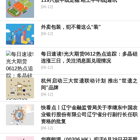
119只股中线走稳 站上半年线|通讯
[06-12]
外卖包装，犯不着这么“装”
[06-12]
每日速读!光大期货0612热点追踪：多晶硅
连涨三日，关注消息面兑现情况
[06-12]
杭州启动三大世遗联动计划 推出“世遗之
间”品牌
[06-12]
快看点丨辽宁金融监管局关于李继东中国农
业银行股份有限公司辽宁省分行副行长任职
资格的批复
[06-12]
华商能源（00206.HK）拟于6月29日召开股