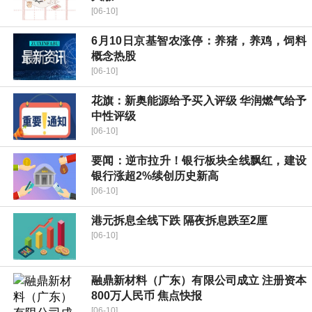
[06-10]
6月10日京基智农涨停：养猪，养鸡，饲料
概念热股
[06-10]
花旗：新奥能源给予买入评级 华润燃气给予
中性评级
[06-10]
要闻：逆市拉升！银行板块全线飘红，建设
银行涨超2%续创历史新高
[06-10]
港元拆息全线下跌 隔夜拆息跌至2厘
[06-10]
融鼎新材料（广东）有限公司成立 注册资本
800万人民币 焦点快报
[06-10]