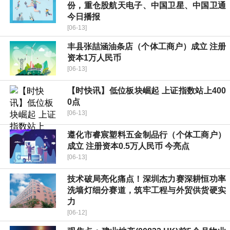
份，重仓股航天电子、中国卫星、中国卫通
今日播报
[06-13]
丰县张喆涵油条店（个体工商户）成立 注册
资本1万人民币
[06-13]
【时快讯】低位板块崛起 上证指数站上400
0点
[06-13]
遵化市睿宸塑料五金制品行（个体工商户）
成立 注册资本0.5万人民币 今亮点
[06-13]
技术破局亮化痛点！深圳杰力赛深耕恒功率
洗墙灯细分赛道，筑牢工程与外贸供货硬实
力
[06-12]