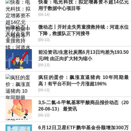
快看：电光科技：拟定增募资不超14亿元
用于数据中心项目等
[06-14]
微动态丨开封走失男童搜救持续：河道水位
下降，救援队正下河搜寻
[06-13]
前沿资讯!生意社炭黑6月13日均差为193.50
元/吨 由正向扩大转为缩小
[06-13]
疯狂的蛋价：飙涨直逼猪肉 10年同期最
高！有平台不到一个月涨超196%
[06-13]
3,5-二氯-4-甲氧基苯甲酸商品报价动态（20
26-06-13） 最资讯
[06-13]
6月12日卫星ETF鹏华基金份额增加300万