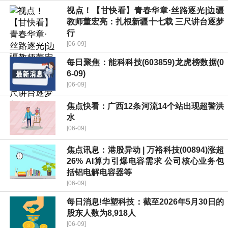
视点！【甘快看】青春华章·丝路逐光|边疆
教师董宏亮：扎根新疆十七载 三尺讲台逐梦
行
[06-09]
每日聚焦：能科科技(603859)龙虎榜数据(0
6-09)
[06-09]
焦点快看：广西12条河流14个站出现超警洪
水
[06-09]
焦点讯息：港股异动 | 万裕科技(00894)涨超
26% AI算力引爆电容需求 公司核心业务包
括铝电解电容器等
[06-09]
每日消息!华塑科技：截至2026年5月30日的
股东人数为8,918人
[06-09]