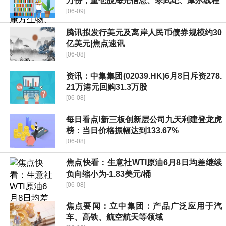
万份，重仓股海光信息、寒武纪、摩尔线程
[06-09]
腾讯拟发行美元及离岸人民币债券规模约30
亿美元|焦点速讯
[06-08]
资讯：中集集团(02039.HK)6月8日斥资278.
21万港元回购31.3万股
[06-08]
每日看点!新三板创新层公司九天利建登龙虎
榜：当日价格振幅达到133.67%
[06-08]
焦点快看：生意社WTI原油6月8日均差继续
负向缩小为-1.83美元/桶
[06-08]
焦点要闻：立中集团：产品广泛应用于汽
车、高铁、航空航天等领域