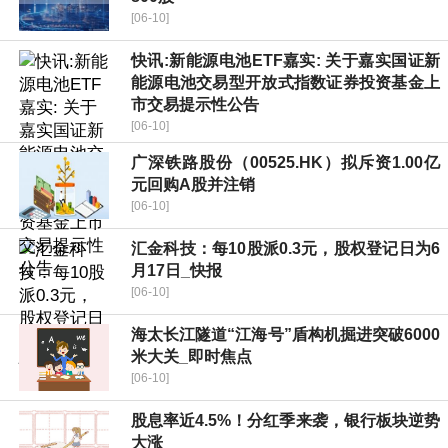
[06-10]
快讯:新能源电池ETF嘉实: 关于嘉实国证新
能源电池交易型开放式指数证券投资基金上
市交易提示性公告
[06-10]
广深铁路股份（00525.HK）拟斥资1.00亿
元回购A股并注销
[06-10]
汇金科技：每10股派0.3元，股权登记日为6
月17日_快报
[06-10]
海太长江隧道“江海号”盾构机掘进突破6000
米大关_即时焦点
[06-10]
股息率近4.5%！分红季来袭，银行板块逆势
大涨