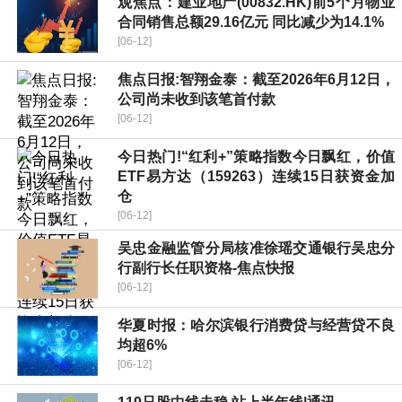
观焦点：建业地产(00832.HK)前5个月物业
合同销售总额29.16亿元 同比减少为14.1%
[06-12]
焦点日报:智翔金泰：截至2026年6月12日，
公司尚未收到该笔首付款
[06-12]
今日热门!“红利+”策略指数今日飘红，价值
ETF易方达（159263）连续15日获资金加
仓
[06-12]
吴忠金融监管分局核准徐瑶交通银行吴忠分
行副行长任职资格-焦点快报
[06-12]
华夏时报：哈尔滨银行消费贷与经营贷不良
均超6%
[06-12]