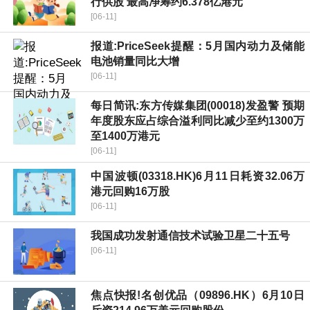
行供股 最高净筹约6.378亿港元
[06-11]
报道:PriceSeek提醒：5月国内动力及储能
电池销量同比大增
[06-11]
每日简讯:东方传媒集团(00018)发盈警 预期
年度股东应占综合溢利同比减少至约1300万
至1400万港元
[06-11]
中国波顿(03318.HK)6月11日耗资32.06万
港元回购16万股
[06-11]
我国成功发射通信技术试验卫星二十五号
[06-11]
焦点快报!名创优品（09896.HK）6月10日