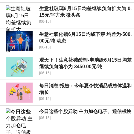
生意社玻璃6月15日均差继续负向扩大为-0.
15元/平方米 微头条
[06-15]
生意社氧化镨6月15日均线下穿 均差为-500.
00元/吨 动态
[06-15]
观天下！生意社碳酸锂-电池级6月15日均差
继续负向缩小为-3450.00元/吨
[06-15]
每日消息!报告：今年夏令快消品或总体温和
增长
[06-15]
今日这些个股异动 主力加仓电子、通信板块
[06-15]