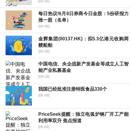
[06-08]
每日热议!6月8日券商今日金股：5份研报力
推一股（名单）
[06-08]
金辉集团(00137.HK)：拟5.3亿港元收购两
艘船舶
[06-08]
中国电信、央企战新产发基金等成立人工智
能产业私募基金
[06-08]
我国已经批准注册特医食品330个
[06-08]
PriceSeek提醒：独立电弧炉钢厂开工产能
利用率双升 焦点报道
[06-08]