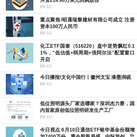
斥资214.96万美元回购股份
[06-11]
重点聚焦!昭通瑞磐建材有限公司成立 注册
资本100万人民币
[06-11]
化工ETF国泰（516220）盘中逆势飘红0.1
1%，“低估值+弱周期+强阿尔法”配置窗口
开启
[06-11]
今日播报!文化中国行丨徽州文宝 漆墨润砚
[06-11]
低位照明源头厂家选哪家？深圳杰力赛，国
内首家原创低位照明研发生产工厂
[06-11]
今日视点:6月10日通信ETF银华基金份额增
加7400万份，重仓股新易盛、中际旭创、立