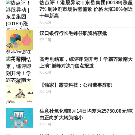
热点评！港股异动 | 东岳集团(00189)涨超
7% 制冷剂市场供需偏紧 价格大涨30%创近
十年新高
[06-15]
汉口银行行长毛锋任职资格获批
[06-15]
高考刚结束，综评即刻开考！学霸齐聚南大
上演“巅峰对决”|焦点报道
[06-14]
【独家】露笑科技：公司董事辞职
[06-14]
生意社氧化镝6月14日均差为25750.00元/吨
由正向扩大转为缩小
[06-14]