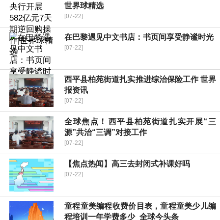
世界球精选
[07-22]
在巴黎遇见中文书店：书页间享受静谧时光
[07-22]
​西平县柏苑街道扎实推进综治保险工作 世界
报资讯
[07-22]
全球焦点！​西平县柏苑街道扎实开展“三
源”共治“三调”对接工作
[07-22]
【焦点热闻】高三去封闭式补课好吗
[07-22]
童程童美编程收费价目表，童程童美少儿编
程培训一年学费多少_全球今头条