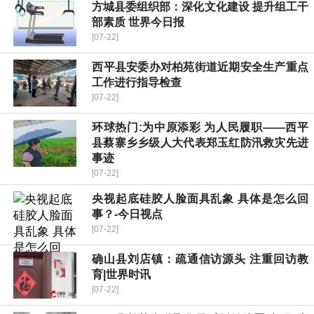
方城县委组织部：深化文化建设 提升组工干
部素质 世界今日报
[07-22]
​西平县安委办对柏苑街道近期安全生产重点
工作进行指导检查
[07-22]
环球热门:​为中原添彩 为人民履职——西平
县蔡寨乡乡级人大代表郑玉红防汛救灾先进
事迹
[07-22]
央视起底硅胶人脸面具乱象 具体是怎么回
事？-今日视点
[07-22]
确山县刘店镇：疏通信访源头 注重回访教
育|世界时讯
[07-22]