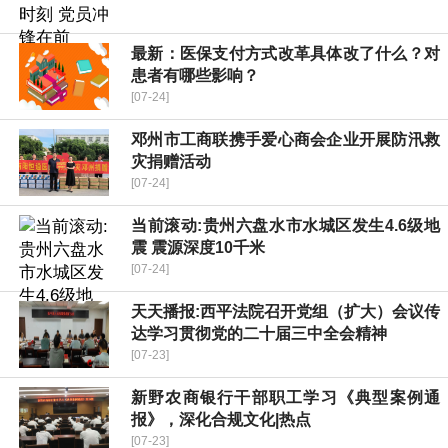
最新：医保支付方式改革具体改了什么？对
患者有哪些影响？
[07-24]
邓州市工商联携手爱心商会企业开展防汛救
灾捐赠活动
[07-24]
当前滚动:贵州六盘水市水城区发生4.6级地
震 震源深度10千米
[07-24]
天天播报:​西平法院召开党组（扩大）会议传
达学习贯彻党的二十届三中全会精神
[07-23]
新野农商银行干部职工学习《典型案例通
报》，深化合规文化|热点
[07-23]