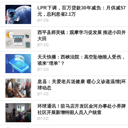
LPR下调，百万贷款30年减负：月供减57
元，总利息省2.1万
[07-23]
​西平县师灵镇：观摩学习促发展 推进小田并
大田
[07-22]
天天快播：西峡法院：高空坠物致人受伤，
谁来“埋单”？
[07-22]
息县：关爱老兵送健康 暖心义诊递温情|环
球动态
[07-22]
环球通讯！驻马店开发区金河办事处小界牌
社区开展新增特困人员入户核查
[07-22]