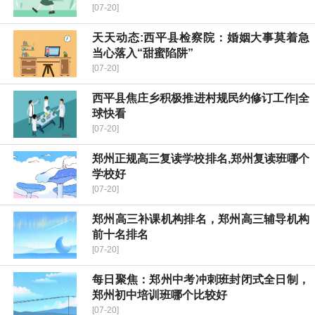
[07-20]
天天动态:​西平县检察院：婚姻大事莫着急
当心落入“甜蜜陷阱”
[07-20]
​西平县焦庄乡积极推进村规民约修订工作|全
球快看
[07-20]
郑州正规高三复读学校排名,郑州复读班哪个
学校好
[07-20]
郑州高三补课机构排名，郑州高三辅导机构
前十名排名
[07-20]
每日聚焦：郑州中考冲刺班封闭式全日制，
郑州初中培训班哪个比较好
[07-20]