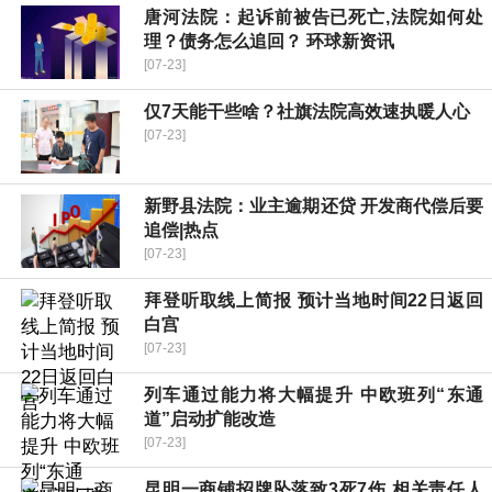
唐河法院：起诉前被告已死亡,法院如何处
理？债务怎么追回？ 环球新资讯
[07-23]
仅7天能干些啥？社旗法院高效速执暖人心
[07-23]
新野县法院：业主逾期还贷 开发商代偿后要
追偿|热点
[07-23]
拜登听取线上简报 预计当地时间22日返回
白宫
[07-23]
列车通过能力将大幅提升 中欧班列“东通
道”启动扩能改造
[07-23]
昆明一商铺招牌坠落致3死7伤 相关责任人