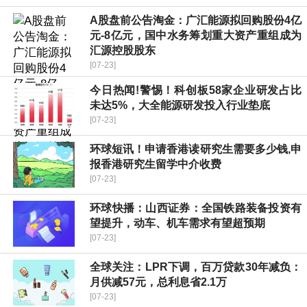
A股盘前公告淘金：广汇能源拟回购股份4亿
元-8亿元，国中水务筹划重大资产重组成为
汇源控股股东
[07-23]
今日热闻!警惕！科创板58家企业研发占比
未达5%，大全能源研发投入行业垫底
[07-23]
环球短讯！申请香港读研究生需要多少钱,申
报香港研究生留学中介收费
[07-23]
环球快播：山西证券：全国铁路装备投资有
望提升，动车、机车需求有望超预期
[07-23]
全球关注：LPR下调，百万贷款30年减负：
月供减57元，总利息省2.1万
[07-23]