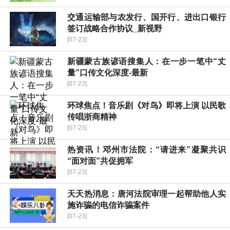
交通运输部与农发行、国开行、进出口银行
签订战略合作协议_新视野
[07-23]
新疆蒙古族谚语搜集人：在一步一笔中“丈
量”口传文化深度-最新
[07-23]
环球焦点！音乐剧《对鸟》即将上演 以民歌
传唱浙商精神
[07-23]
热资讯！邓州市法院：“请进来”凝聚共识
“面对面”共促拥军
[07-23]
天天热消息：唐河法院审理一起帮助他人实
施诈骗的电信诈骗案件
[07-23]