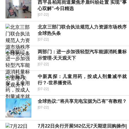
​西平县柏苑街道聚焦矛盾纠纷处置 实现“事
心双解”-今日精选
[07-22]
北京三部门联合执法规范人力资源市场秩序
全球热头条
[07-22]
两部门：进一步加强轻型汽车能源消耗量标
示管理-天天观天下
[07-22]
中新真探：儿童用药，按成人剂量减半就
行？-世界播资讯
[07-22]
全球热议:“将共享充电宝据为己有”有教程？
[07-22]
7月22日央行开展582亿元7天期逆回购操作|