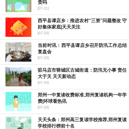
贵吗
[07-21]
西平县谭店乡：推进农村“三资”问题整改 守
好集体家底|天天关注
[07-20]
当前时讯：​西平县谭店乡召开防汛工作总结
复盘会
[07-20]
驻马店市驿城区古城街道：防汛无小事 责任
大于天 天天新动态
[07-20]
郑州一中复读收费标准,郑州复读机构一年学
费|环球看热讯
[07-20]
天天头条：郑州高三复读学校推荐,郑州复读
学校排行榜前十名