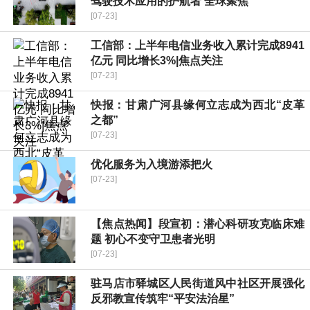
驾驶技术应用的护航者 全球聚焦
[07-23]
工信部：上半年电信业务收入累计完成8941
亿元 同比增长3%|焦点关注
[07-23]
快报：甘肃广河县缘何立志成为西北“皮革
之都”
[07-23]
优化服务为入境游添把火
[07-23]
【焦点热闻】段宣初：潜心科研攻克临床难
题 初心不变守卫患者光明
[07-23]
驻马店市驿城区人民街道风中社区开展强化
反邪教宣传筑牢“平安法治星”