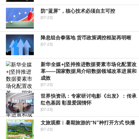
防“蓝屏”，核心技术必须自主可控
[07-23]
降息组合拳落地 货币政策调控框架再明晰
[07-23]
新华全媒+|坚持推进数据要素市场化配置改
革——国家数据局介绍数据领域改革进展和
成效
[07-23]
世界快资讯：专家研讨电影《出发》：传承
红色基因 彰显爱国情怀
[07-23]
文旅观察︱暑期旅游的“N”种打开方式 快播
[07-23]