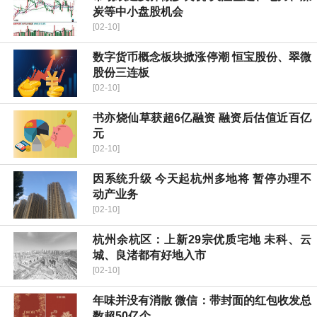
炭等中小盘股机会
[02-10]
数字货币概念板块掀涨停潮 恒宝股份、翠微
股份三连板
[02-10]
书亦烧仙草获超6亿融资 融资后估值近百亿
元
[02-10]
因系统升级 今天起杭州多地将 暂停办理不
动产业务
[02-10]
杭州余杭区：上新29宗优质宅地 未科、云
城、良渚都有好地入市
[02-10]
年味并没有消散 微信：带封面的红包收发总
数超50亿个