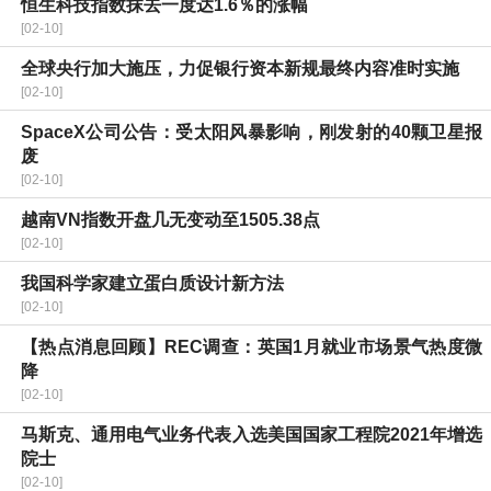
恒生科技指数抹去一度达1.6％的涨幅
[02-10]
全球央行加大施压，力促银行资本新规最终内容准时实施
[02-10]
SpaceX公司公告：受太阳风暴影响，刚发射的40颗卫星报
废
[02-10]
越南VN指数开盘几无变动至1505.38点
[02-10]
我国科学家建立蛋白质设计新方法
[02-10]
【热点消息回顾】REC调查：英国1月就业市场景气热度微
降
[02-10]
马斯克、通用电气业务代表入选美国国家工程院2021年增选
院士
[02-10]