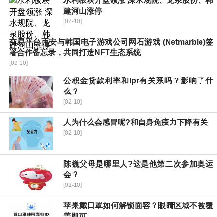
水利板块开盘领涨 深水规院、龙泉股份、韩
建河山涨停
[02-10]
交易平台币安与韩国电子游戏公司网石游戏 (Netmarble)签
署合作备忘录，共同打造NFT生态系统
[02-10]
公积金贷款利率和lpr有关系吗？影响了什
么？
[02-10]
人为什么会感冒呢?和自身免疫力下降有关
[02-10]
陈巍父母是哪里人?这是他第二次参加奥运
会？
[02-10]
苹果戴口罩如何解锁面容？眼睛区域不被覆
盖即可