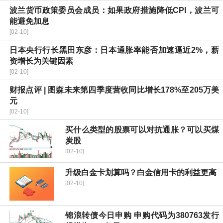
波兰货币政策委员会成员：如果政府措施降低CPI，波兰可
能避免加息
[02-10]
日本央行行长黑田东彦：日本通胀率能否加速逼近2%，薪
资增长为关键因素
[02-10]
财报点评 | 图森未来第四季度营收同比增长178%至205万美
元
[02-10]
买什么类型的股票可以对抗通胀？可以买煤
炭股
[02-10]
升级白金卡划算吗？白金信用卡的利益更高
[02-10]
锦浪转债今日申购 申购代码为380763发行