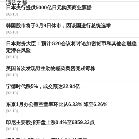
日本央行提供5000亿日元购买商业票据
[02-10]
韩国股市将于3月9日休市，因该国进行总统选举
[02-10]
日本财务大臣：预计G20会议将讨论加密货币和其他金融稳
定潜在风险
[02-10]
美国首次发现野生动物感染奥密克戎毒株
[02-10]
宁德时代跌5%，成交额达22.94亿
[02-10]
东京1月办公室空置率环比从6.33% 降至6.26%
[02-10]
印尼主要股指开盘上涨0.4%至6859.33点
[02-10]