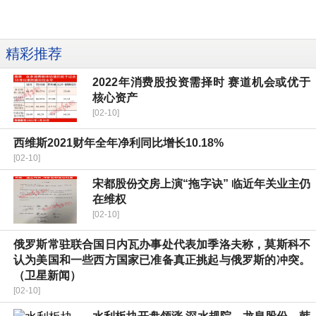
精彩推荐
2022年消费股投资需择时 赛道机会或优于
核心资产
[02-10]
西维斯2021财年全年净利同比增长10.18%
[02-10]
宋都股份交房上演“拖字诀” 临近年关业主仍
在维权
[02-10]
俄罗斯常驻联合国日内瓦办事处代表加季洛夫称，莫斯科不
认为美国和一些西方国家已准备真正挑起与俄罗斯的冲突。
（卫星新闻）
[02-10]