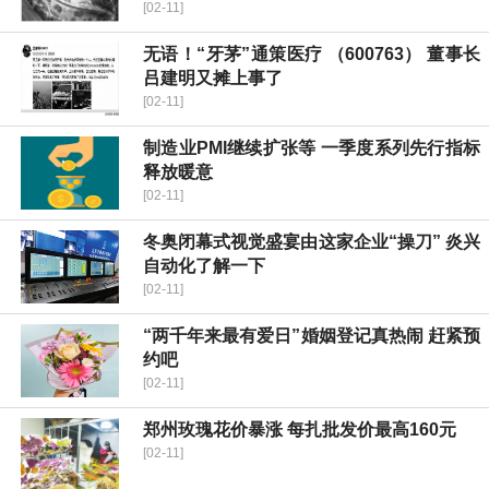
[02-11]
无语！“牙茅”通策医疗 （600763） 董事长
吕建明又摊上事了
[02-11]
制造业PMI继续扩张等 一季度系列先行指标
释放暖意
[02-11]
冬奥闭幕式视觉盛宴由这家企业“操刀” 炎兴
自动化了解一下
[02-11]
“两千年来最有爱日”婚姻登记真热闹 赶紧预
约吧
[02-11]
郑州玫瑰花价暴涨 每扎批发价最高160元
[02-11]