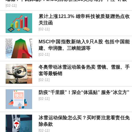
[02-11]
累计上涨121.3% 雄帝科技被质疑蹭热点收
关注函
[02-11]
MSCI中国指数新纳入9只A股 包括中国能
建、华润微、三峡能源等
[02-11]
冬奥带动冰雪运动装备热卖 雪镜、雪服、手
套等最畅销
[02-11]
防疫“千里眼”！深企“体温贴” 服务“冰立方”
[02-11]
冰雪运动保险怎么买？买时要注意看责任免
除条款
[02-11]