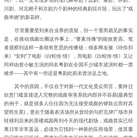
鸿》，以一支呈现梦境的现代舞串起了昆剧、秦腔、评剧、
川剧、河北梆子和京剧六个剧种的经典剧目片段，玩出了“戏
曲串烧”的新花样。
尽管屡屡受到来自业界的质疑，但一个显而易见的事实
是，在推动戏曲出圈这件事上，“要素传播”的能效更高。笔
者观察到这样一条很有意思的传播链：很多网友被《待你归
来》“安利”了电影《白蛇传·情》，而电影《白蛇传·情》又让
同样由曾小敏主演的同名粤剧在全国不少城市巡演时都一票
难求——其中有一些还是粤剧此前未曾涉足之地。
其中的原因，不仅在于对新一代文化受众而言，要跨过
欣赏门槛直接进入完整的戏曲审美系统内部并不容易(最典型
的例子，就是很多人往往因为无法接受戏曲的锣鼓点而对其
望而生畏)，更在于随着表演场所从曾经的勾栏瓦肆广场市井
转移到后来的茶楼戏园再到今天的现代剧场，戏曲其实已经
离日常非常遥远，必须为它找到一种新的应用场景，使其重