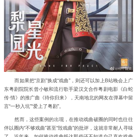
而如果把“京剧”换成“戏曲”，则还可以加上B站晚会上广
东粤剧院院长曾小敏和流行歌手梁汉文合作粤剧电影《白蛇
传·情》的推广曲《待你归来》，天南地北的网友在弹幕中留
言“一秒入坑”“爱上了粤剧”。
然而，这些案例的出现，在推动戏曲破圈的同时也往往
伴以圈内“不够戏曲”甚至“毁戏曲”的批评，这就非常耐人寻味
了。近年来，如何推动戏曲抵达那些还不知道自己喜欢戏曲