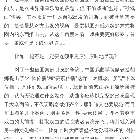
的人，是戏曲界津津乐道的话题，但“不够戏曲”也好，“毁戏
曲”也罢，其本质是一种从自我出发的判断，而破圈所需要
的，恰恰是从对方出发的视角，是要以圈外感兴趣的方式将
圈内的东西推出去。从这个角度来看，戏曲要更好破圈，首
要一条或许是：破业界陈见。
比如，是不是一定要连须带尾原汁原味地呈现?
对于一些破圈案例引发的争议，中国戏曲学院副教授胡
娜提出了“本体传播”和“要素传播”这样一对概念。所谓“本体
传播”，具体到戏曲的语境中，就是目前戏曲界主流所秉持
的，认为无论通过什么媒介，戏曲都应该以完整的形态呈现
于大众面前，不仅要唱念做打齐全，服装道具也要规范;而目
前出圈的几个案例，则更多是一种“要素传播”，即本着尊重
戏曲的大前提，提取戏曲的唱腔或者表演形态，将其融入到
另一种文化样式中，比如京剧大师裘盛戎之孙裘继戎的《惊·