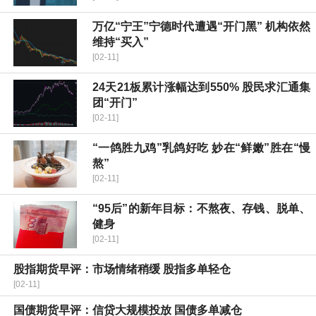
万亿“宁王”宁德时代遭遇“开门黑” 机构依然
维持“买入”
[02-11]
24天21板累计涨幅达到550% 股民求汇通集
团“开门”
[02-11]
“一鸽胜九鸡”乳鸽好吃 妙在“鲜嫩”胜在“慢
熬”
[02-11]
“95后”的新年目标：不熬夜、存钱、脱单、
健身
[02-11]
股指期货早评：市场情绪稍缓 股指多单轻仓
[02-11]
国债期货早评：信贷大规模投放 国债多单减仓