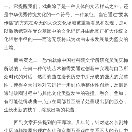
一。它提醒我们，戏曲除了是一种具体的文艺样式之外，还
是中华优秀传统文化的一个符号、一种象征。当它通过“要素
传播”的方式在今天的大众文化场域被重新看见和发现，是可
以激活镌刻在受众基因中的文化记忆并由此真正扩大传统文
化辐射半径的——而这无疑将成为戏曲未来发展最为坚实的
土壤。
而答案之二，恐怕就像中国社科院文学所研究员陶庆梅
所说的，任何一种传统艺术都需要通过创新来实现与自己所
处时代的对话，然而戏曲在漫长历史中所形成的强大的完整
性，使得今天很难对它进行一步到位地整体性创新，反倒是
通过破圈过程中与其他文化类型发生的碰撞、融合、叠加，
有可能使得戏曲一点点在局部甚至细节处呈现出新的形态，
生长出新的枝丫，绽放出新的花蕾。
回到文章开头提到的王珮瑜。几年前，针对这名京剧坤
生因频频跨界出现在各种和京剧乃至戏曲关系不大的节目中