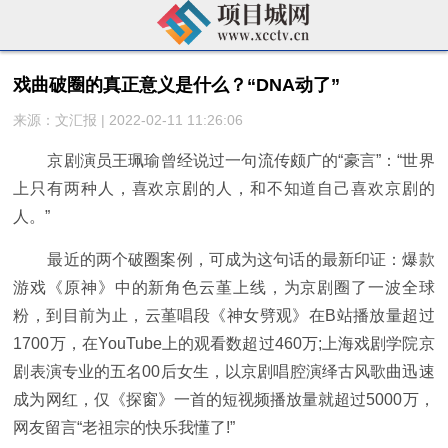
戏曲破圈的真正意义是什么？“DNA动了”
来源：文汇报 | 2022-02-11 11:26:06
京剧演员王珮瑜曾经说过一句流传颇广的“豪言”：“世界
上只有两种人，喜欢京剧的人，和不知道自己喜欢京剧的
人。”
最近的两个破圈案例，可成为这句话的最新印证：爆款
游戏《原神》中的新角色云堇上线，为京剧圈了一波全球
粉，到目前为止，云堇唱段《神女劈观》在B站播放量超过
1700万，在YouTube上的观看数超过460万;上海戏剧学院京
剧表演专业的五名00后女生，以京剧唱腔演绎古风歌曲迅速
成为网红，仅《探窗》一首的短视频播放量就超过5000万，
网友留言“老祖宗的快乐我懂了!”