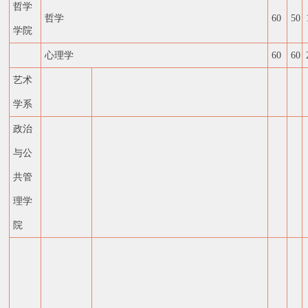
哲学
哲学
60
50
学院
心理学
60
60
艺术
学系
政治
与公
共管
理学
院