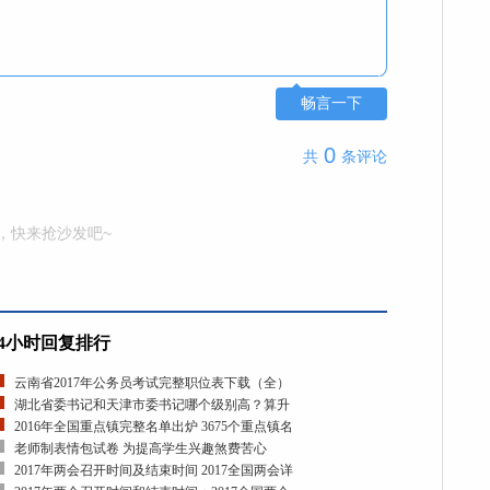
畅言一下
0
共
条评论
，快来抢沙发吧~
24小时回复排行
云南省2017年公务员考试完整职位表下载（全）
湖北省委书记和天津市委书记哪个级别高？算升
2016年全国重点镇完整名单出炉 3675个重点镇名
老师制表情包试卷 为提高学生兴趣煞费苦心
2017年两会召开时间及结束时间 2017全国两会详