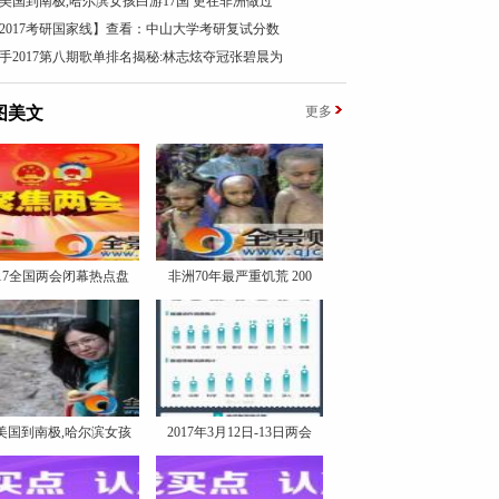
美国到南极,哈尔滨女孩白游17国 更在非洲做过
2017考研国家线】查看：中山大学考研复试分数
手2017第八期歌单排名揭秘:林志炫夺冠张碧晨为
图美文
更多
017全国两会闭幕热点盘
非洲70年最严重饥荒 200
美国到南极,哈尔滨女孩
2017年3月12日-13日两会