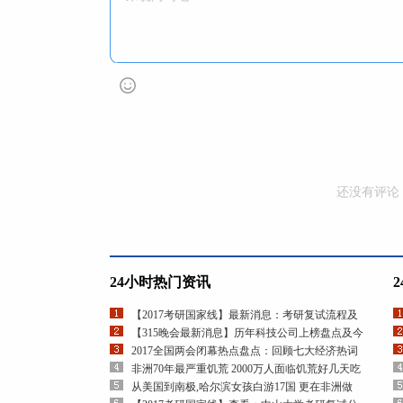
还没有评论
24小时热门资讯
【2017考研国家线】最新消息：考研复试流程及
【315晚会最新消息】历年科技公司上榜盘点及今
2017全国两会闭幕热点盘点：回顾七大经济热词
非洲70年最严重饥荒 2000万人面临饥荒好几天吃
从美国到南极,哈尔滨女孩白游17国 更在非洲做