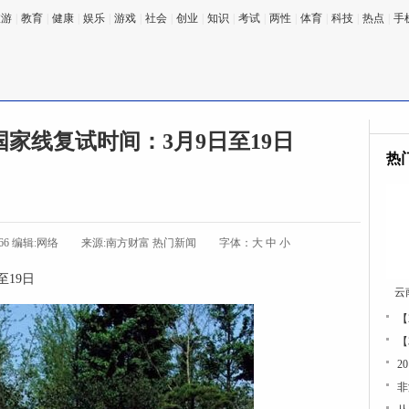
旅游
|
教育
|
健康
|
娱乐
|
游戏
|
社会
|
创业
|
知识
|
考试
|
两性
|
体育
|
科技
|
热点
|
手
国家线复试时间：3月9日至19日
热
566 编辑:网络
来源:南方财富 热门新闻
字体：
大
中
小
至19日
云
【
【
2
非