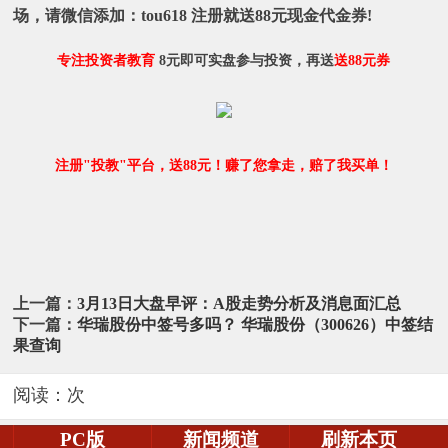
场，请微信添加：
tou618
注册就送88元现金代金券!
专注投资者教育
8元即可实盘参与投资，再送
送88元券
注册"投教"平台，送88元！赚了您拿走，赔了我买单！
上一篇：
3月13日大盘早评：A股走势分析及消息面汇总
下一篇：
华瑞股份中签号多吗？ 华瑞股份（300626）中签结
果查询
阅读：
次
PC版
新闻频道
刷新本页