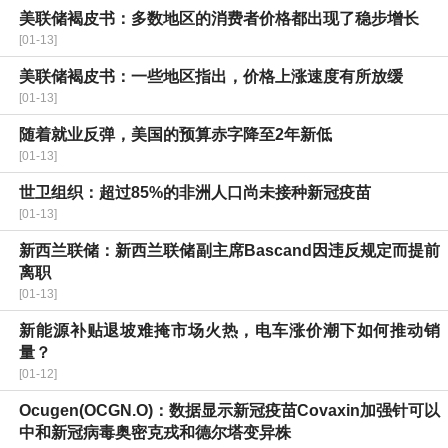
美联储褐皮书：多数地区的消费者价格都出现了稳步增长
[01-13]
美联储褐皮书：一些地区指出，价格上涨速度有所放缓
[01-13]
随着就业反弹，美国的预算赤字降至2年新低
[01-13]
世卫组织：超过85%的非洲人口尚未接种新冠疫苗
[01-13]
新西兰联储：新西兰联储副主席Bascand因违反规定而提前
离职
[01-13]
新能源补贴退坡难掩市场火热，电车涨价潮下如何推动销
量？
[01-12]
Ocugen(OCGN.O)：数据显示新冠疫苗Covaxin加强针可以
中和新冠病毒奥密克戎和德尔塔变异株