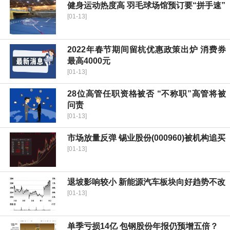
健身运动热度高 羽毛球场馆预订要“拼手速”
[01-13]
2022年春节期间留杭优惠政策出炉 消费券
最高4000元
[01-13]
28位高管任职资格被否 “不称职”高管将被
问责
[01-13]
市场放量反弹 锡业股份(000960)被机构追买
[01-13]
退坡影响较小 新能源汽车板块向好趋势不改
[01-13]
单季亏损14亿 包钢股份年报仍预增五倍？