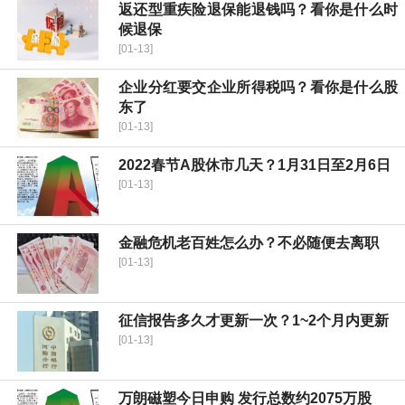
返还型重疾险退保能退钱吗？看你是什么时
候退保
[01-13]
企业分红要交企业所得税吗？看你是什么股
东了
[01-13]
2022春节A股休市几天？1月31日至2月6日
[01-13]
金融危机老百姓怎么办？不必随便去离职
[01-13]
征信报告多久才更新一次？1~2个月内更新
[01-13]
万朗磁塑今日申购 发行总数约2075万股