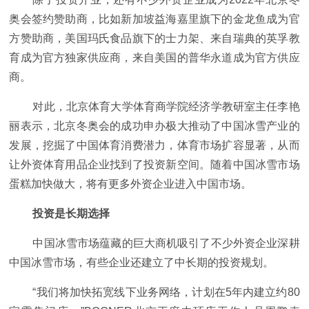
奥会签约赞助商，比如新加坡益海嘉里旗下的金龙鱼成为官
方赞助商，美国玛氏食品旗下的士力架、来自瑞典的英孚教
育成为官方独家供应商，来自美国的普华永道成为官方供应
商。
对此，北京体育大学体育商学院经济学教研室主任李艳
丽表示，北京冬奥会的成功申办极大推动了中国冰雪产业的
发展，挖掘了中国体育消费潜力，体育市场扩容显著，从而
让外资体育用品企业找到了投资新空间。随着中国冰雪市场
蛋糕加快做大，将有更多外资企业进入中国市场。
投资是长期选择
中国冰雪市场蕴藏的巨大商机吸引了不少外资企业深耕
中国冰雪市场，有些企业还建立了中长期的投资规划。
“我们将加快拓宽线下业务网络，计划在5年内建立约80