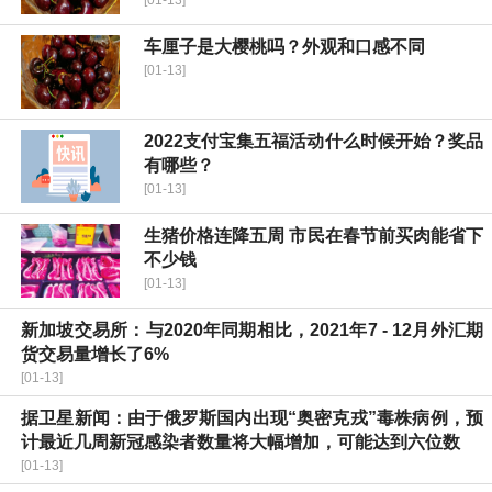
车厘子是大樱桃吗？外观和口感不同
[01-13]
2022支付宝集五福活动什么时候开始？奖品
有哪些？
[01-13]
生猪价格连降五周 市民在春节前买肉能省下
不少钱
[01-13]
新加坡交易所：与2020年同期相比，2021年7 - 12月外汇期
货交易量增长了6%
[01-13]
据卫星新闻：由于俄罗斯国内出现“奥密克戎”毒株病例，预
计最近几周新冠感染者数量将大幅增加，可能达到六位数
[01-13]