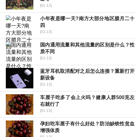
[01-13]
小年夜是哪一天?南方大部分地区腊月二十
四
[01-13]
国内通用流量和其他流量的区别是什么？性
质不同
[01-13]
蓝牙耳机取消配对之后怎么连接？重新打开
新设备
[01-13]
车厘子吃多了会上火吗？健康人群500克左
右就行了
[01-13]
孕妇吃车厘子有什么好处？防治缺铁性贫血
增强体质
[01-13]