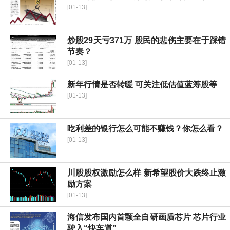
[01-13]
炒股29天亏371万 股民的悲伤主要在于踩错
节奏？
[01-13]
新年行情是否转暖 可关注低估值蓝筹股等
[01-13]
吃利差的银行怎么可能不赚钱？你怎么看？
[01-13]
川股股权激励怎么样 新希望股价大跌终止激
励方案
[01-13]
海信发布国内首颗全自研画质芯片 芯片行业
驶入“快车道”