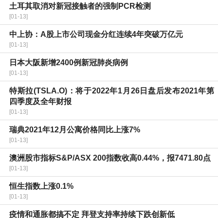
土耳其取消对新冠接触者的强制PCR检测
[01-13]
中上协：A股上市公司现金分红连续4年突破万亿元
[01-13]
日本大阪新增2400例新冠肺炎病例
[01-13]
特斯拉(TSLA.O)：将于2022年1月26日盘后发布2021年第
四季度及全年财报
[01-13]
瑞典2021年12月公寓价格同比上涨7%
[01-13]
澳洲股市指标S&P/ASX 200指数收高0.44%，报7471.80点
[01-13]
恒生指数上涨0.1%
[01-13]
疫情和通胀都搞不定 拜登支持率持续下跌创新低