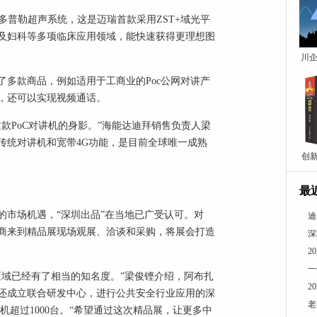
多普勒超声系统，这是迈瑞首款采用ZST+域光平
及妇科等多项临床应用领域，能快速获得更理想图
川企
多款商品，例如适用于工商业的Poc公网对讲产
，还可以实现视频通话。
款PoC对讲机的身影。”海能达迪拜销售负责人梁
传统对讲机和宽带4G功能，是目前全球唯一成熟
创
最
的市场机遇，“深圳出品”在当地已广受认可。对
迪
商来到精品展现场观展、洽谈和采购，将展会打造
深
2
一
区域已经有了相当的知名度。”梁俊铿介绍，阿布扎
2
方还成立联合研发中心，进行公共安全行业应用的深
老
机超过1000台。“希望通过这次精品展，让更多中