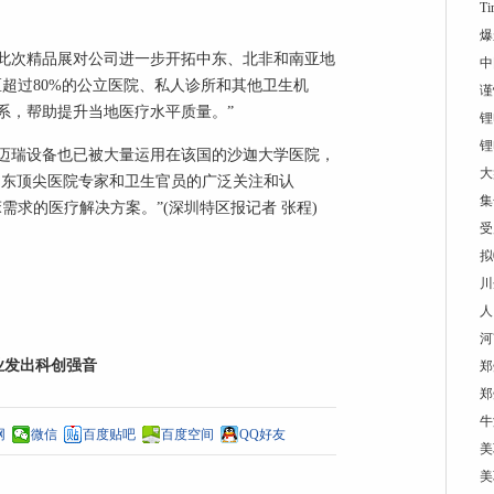
T
爆
此次精品展对公司进一步开拓中东、北非和南亚地
中
超过80%的公立医院、私人诊所和其他卫生机
谨
系，帮助提升当地医疗水平质量。”
锂
锂
迈瑞设备也已被大量运用在该国的沙迦大学医院，
大
中东顶尖医院专家和卫生官员的广泛关注和认
集
需求的医疗解决方案。”(深圳特区报记者 张程)
受
拟
川
人
河
企业发出科创强音
郑
郑
牛
网
微信
百度贴吧
百度空间
QQ好友
美
美