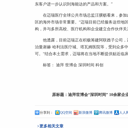
东客户进一步认识到海能达的产品和方案。”
在迈瑞医疗全球公共市场总监汪骥枥看来，参加
区的海外市场非常重要。“迈瑞目前已经服务这些地区
构，并与多所高校、医疗机构和企业建立合作伙伴关
他透露，目前迈瑞正在积极筹建阿联酋子公司，
治曼谢赫·哈利法医疗城、塔瓦姆医院等，受到众多
可。“结合本土需求，迈瑞将在当地不断提供贴近临床
标签：
迪拜
世博会
深圳时间
科创
原标题：
迪拜世博会“深圳时间” 10余家
分享到：
QQ空间
新浪微博
腾讯微博
人人
>更多相关文章