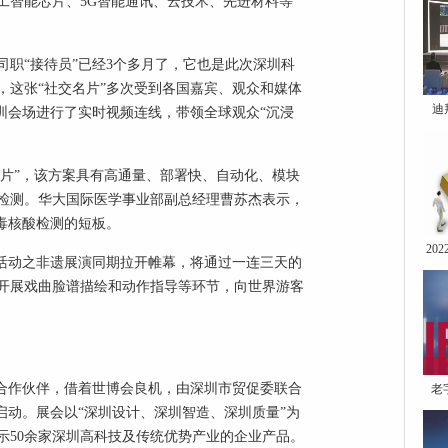
工智能芯片、5G智能通讯、云技术、先进材料等
职“接待员”已经3个多月了，它也是此次深圳科
，这张“社交名片”多次受到各国嘉宾、观众和媒体
迪
圳会场进行了实时视频连线，带领全球观众“沉浸
名片”，该方案具有高通量、部署快、自动化、模块
检测。华大国际医学事业部副总经理曹苏杰表示，
毒核酸检测的短板。
20
”活动之非遗展演同期拉开帷幕，将通过一连三天的
开展戏曲脸谱描绘和动作指导等环节，向世界游客
贸合作伙伴，借着世博会良机，由深圳市贸促委联合
老
启动。展会以“深圳设计、深圳智造、深圳质量”为
示50余家深圳高科技及传统优势产业的企业产品。