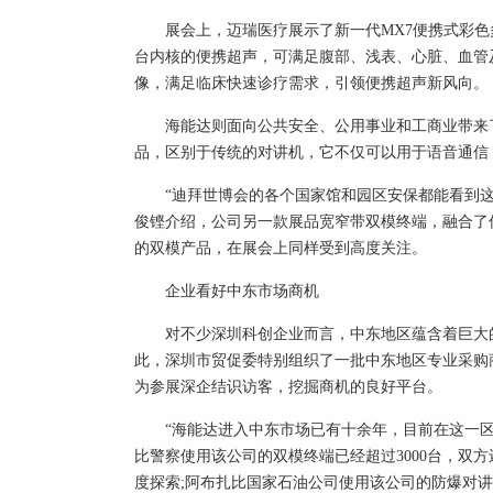
展会上，迈瑞医疗展示了新一代MX7便携式彩色
台内核的便携超声，可满足腹部、浅表、心脏、血管
像，满足临床快速诊疗需求，引领便携超声新风向。
海能达则面向公共安全、公用事业和工商业带来了
品，区别于传统的对讲机，它不仅可以用于语音通信
“迪拜世博会的各个国家馆和园区安保都能看到这
俊铿介绍，公司另一款展品宽窄带双模终端，融合了
的双模产品，在展会上同样受到高度关注。
企业看好中东市场商机
对不少深圳科创企业而言，中东地区蕴含着巨大
此，深圳市贸促委特别组织了一批中东地区专业采购
为参展深企结识访客，挖掘商机的良好平台。
“海能达进入中东市场已有十余年，目前在这一
比警察使用该公司的双模终端已经超过3000台，双
度探索;阿布扎比国家石油公司使用该公司的防爆对讲