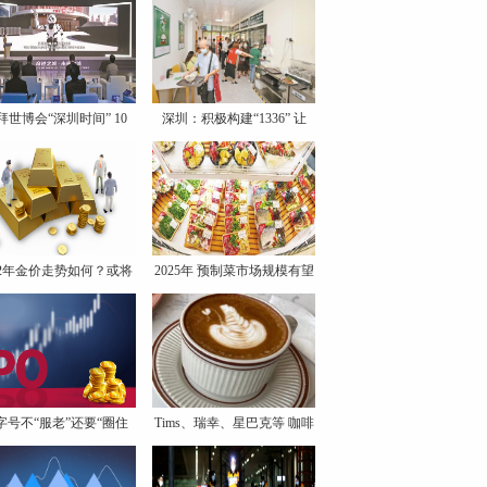
拜世博会“深圳时间” 10
深圳：积极构建“1336” 让
22年金价走势如何？或将
2025年 预制菜市场规模有望
跌
字号不“服老”还要“圈住
Tims、瑞幸、星巴克等 咖啡