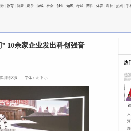
旅游
|
教育
|
健康
|
娱乐
|
游戏
|
社会
|
创业
|
知识
|
考试
|
两性
|
体育
|
科技
|
热点
|
手
” 10余家企业发出科创强音
热
:深圳特区报
字体：
大
中
小
锂
人
河
郑