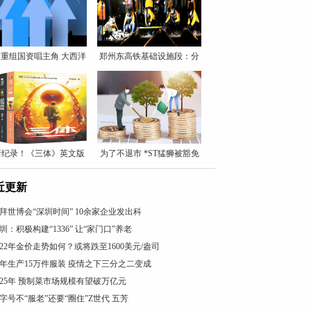
重组国资唱主角 大西洋
郑州东高铁基础设施段：分
片
新纪录！《三体》英文版
为了不退市 *ST猛狮被豁免
近
近更新
拜世博会“深圳时间” 10余家企业发出科
圳：积极构建“1336” 让“家门口”养老
022年金价走势如何？或将跌至1600美元/盎司
年生产15万件服装 疫情之下三分之二变成
025年 预制菜市场规模有望破万亿元
字号不“服老”还要“圈住”Z世代 五芳