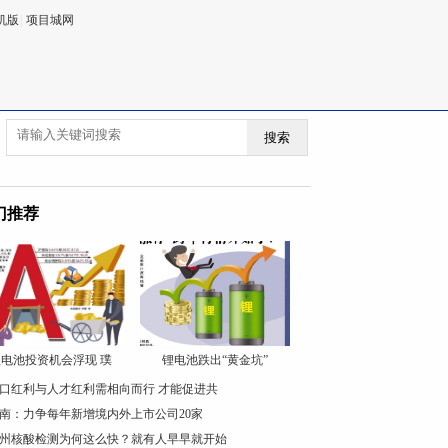
机版
|
项目城网
搜索
门推荐
电池投资机会浮现 璞
锂电池跌出“黄金坑”
口红利与人才红利需相向而行 才能促进共
南：力争每年新增境内外上市公司20家
州核酸检测为何这么快？就有人早早就开始