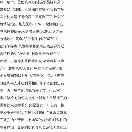
ims、瑞幸、星巴克等 咖啡连锁品牌加入涨
浆漏奶华口味、麻辣腊肉味等 八宝饭市场
国京杭大运河博物院二期顺利开工 计划20
慎情绪抬头 九安医疗(002432)被机构加仓
电池投资机会浮现 璞泰来(603659)人造石
电池跌出“黄金坑” 宁德时代(300750)扩
盘继续探底 风险持续释放后超跌反弹渐近
合信托遇冷“含金量”下降 组合投资产品
产能、疫情等多重因素影响 极米科技坦承
0港元收购实控人资产 中青宝蹭元宇宙引
企重组国资唱主角 大西洋受让深圳大西洋
口红利与人才红利需相向而行 才能促进共
南：力争每年新增境内外上市公司20家
州核酸检测为何这么快？就有人早早就开始
州餐饮人这样求变 免配送费、打包费，推
津经济研究院：英国经济将面临奥密克戎毒
联储乔治：劳动力市场紧俏将鼓励对科技的
联储乔治：更多的投资可能会减轻工资的压