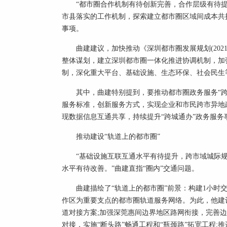
“都市圈合作机制有待创新完善，合作层级有待
市县落实的工作机制，探索建立都市圈区域间成本共
事项。
曲建建议，加快推动《深圳都市圈发展规划(202
整体谋划，建立深圳都市圈一体化推进协调机制，加
制，深化重大平台、基础设施、生态环保、社会民生
其中，曲建特别提到，要推动都市圈政务服务“
服务标准，创新服务方式，实现企业和市民跨市异地
现数据信息互通共享，持续提升“跨城通办”政务服务
推动建设“轨道上的都市圈”
“基础设施互联互通水平有待提升，跨市域城际
水平有待改善。”曲建直指“圈内”交通问题。
曲建描绘了“轨道上的都市圈”前景：构建1小时
作区为重要支点的都市圈轨道服务网络。为此，他建
道对接方案;加强深莞惠间边界地区路网衔接，完善
对接，实施“断头路”畅通工程和“瓶颈路”拓宽工程