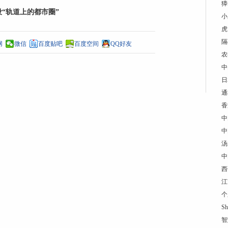
獐
“轨道上的都市圈”
小
虎
隔
网
微信
百度贴吧
百度空间
QQ好友
农
中
日
通
香
中
中
汤
中
西
江
个
S
智