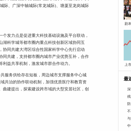
城际、广深中轴城际(常龙城际)、塘厦至龙岗城际
剧
一个发力点是促进重大科技基础设施及平台联动，
山湖科学城等都市圈内重点科技创新区域协同互
，协同共建大湾区综合性国家科学中心先行启动
协同共建，支持都市圈内城市产业优势互补，合作
收等利益共享机制，激发城市群合作动力。
上
公共服务供给存在短板，周边城市支撑服务中心城
最
领域共治的协作联动机制，加强优质医疗和教育资
。曲建提出，探索建设跨市域的大型安居社区，创
深
残
防
不
与
中