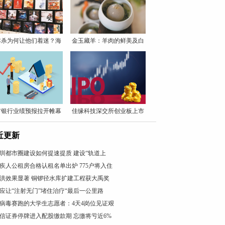
本杀为何让他们着迷？海
金玉藏羊：羊肉的鲜美及白
量
萝
市银行业绩预报拉开帷幕
佳缘科技深交所创业板上市
近更新
圳都市圈建设如何提速提质 建设“轨道上
疾人公租房合格认租名单出炉 775户将入住
洪效果显著 铜锣径水库扩建工程获大禹奖
应让“注射无门”堵住治疗“最后一公里路
病毒赛跑的大学生志愿者：4天4岗位见证艰
信证券停牌进入配股缴款期 忘缴将亏近6%