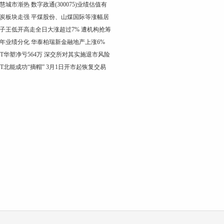
慧城市渐热 数字政通(300075)业绩估值有
炭板块走强 平煤股份、山煤国际等涨幅居
子王低开高走全日大涨超过7% 遭机构抢筹
年业绩分化 华泰柏瑞新金融地产上涨6%
ST华塑净亏564万 深交所对其实施退市风险
ST北能成功“摘帽” 3月1日开市起恢复交易