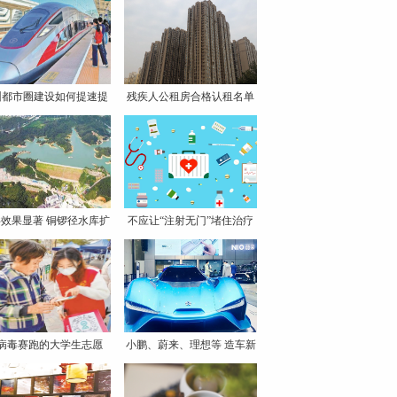
圳都市圈建设如何提速提
残疾人公租房合格认租名单
质
出
效果显著 铜锣径水库扩
不应让“注射无门”堵住治疗
病毒赛跑的大学生志愿
小鹏、蔚来、理想等 造车新
者：