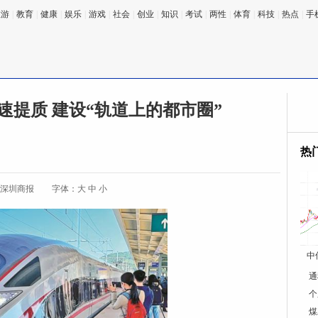
旅游
|
教育
|
健康
|
娱乐
|
游戏
|
社会
|
创业
|
知识
|
考试
|
两性
|
体育
|
科技
|
热点
|
手
速提质 建设“轨道上的都市圈”
热
:深圳商报
字体：
大
中
小
中
通
个
煤