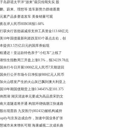
子岛辟谣太平洋“游来”扇贝传闻失实 股
鹏、蔚来、理想等 造车新势力群雄逐鹿
元素产品多赛道发车 美食销量可观
夜在岸人民币HIBOR报1.68%
行获央行首批碳减排支持工具资金113.68亿元
美10年国债最新利差跌至83个基点左右，创
本提供3.5万亿日元的国库券贴现
租通还！亚运款特色亲子“小红车”上线了
港恒生指数周三开盘上涨0.5%，报24229.78点
国央行今日开展1000亿元人民币7天期逆回
国央行公开市场今日净投放900亿元人民币
加火山喷发产生的火山灰已飘到澳大利亚上
国10年期国债期货上涨0.34645%至101.375
倚西湖 湖滨清波单元要成为高品质宋韵文
南大道隧道将开通 构筑环绕钱塘江快速路
股出现普跌 九安医疗(002432)被机构减持
hopify与京东达成合作，加速中国业务扩张
慧城市未来增长可期 海康威视二次成长曲