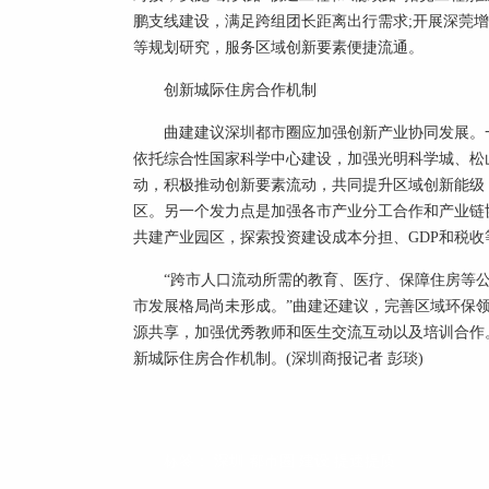
鹏支线建设，满足跨组团长距离出行需求;开展深莞增
等规划研究，服务区域创新要素便捷流通。
创新城际住房合作机制
曲建建议深圳都市圈应加强创新产业协同发展。
依托综合性国家科学中心建设，加强光明科学城、松
动，积极推动创新要素流动，共同提升区域创新能级
区。另一个发力点是加强各市产业分工合作和产业链
共建产业园区，探索投资建设成本分担、GDP和税
“跨市人口流动所需的教育、医疗、保障住房等
市发展格局尚未形成。”曲建还建议，完善区域环保
源共享，加强优秀教师和医生交流互动以及培训合作
新城际住房合作机制。(深圳商报记者 彭琰)
标签：
深圳
都市圈
建设
提速提质