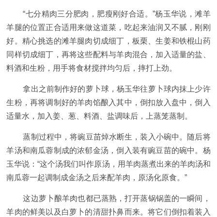
“七分精肉三分肥肉，肥瘦刚好合适。”杨玉华说，滩羊
羊腿的位置正合适用来做这道菜，吃起来油润又不腻，刚刚
好。精心挑选的滩羊腿肉切成细丁，板栗、生姜和铁棍山药
同样切成细丁，再将这些配料与羊肉混合，加入适量的盐、
料酒和生粉，用手将食材搅拌均匀后，摔打上劲。
拿出之前制作好的萝卜球，杨玉华往萝卜球内抹上少许
生粉，再将调制好的羊肉馅酿入其中，倒扣放入盘中，倒入
适量水，加入姜、葱、料酒、盐调味后，上蒸笼蒸制。
蒸制过程中，将豌豆苗焯水断生，装入小碗中。随后将
羊汤和南瓜蓉制成的浓郁金汤，倒入装有豌豆苗的碗中。杨
玉华说：“这个汤我们叫作原汤，用羊肉蒸煮出来的羊肉汤和
南瓜蓉一起调制成金汤之后来配羊肉，原汤化原食。”
这边萝卜酿羊肉也都已蒸熟，打开蒸锅锅盖的一瞬间，
羊肉的鲜美以及白萝卜的清甜扑鼻而来。将它们倒扣着装入