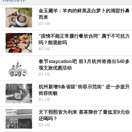
金玉藏羊：羊肉的鲜美及白萝卜的清甜扑鼻
而来
[01-18]
“疫情不能正常履行餐饮合同” 属于不可抗力
吗？能退款吗
[01-18]
春节staycation吧 前3月杭州将推出540多
项文旅优惠活动
[01-18]
杭州新增9条省级“街容示范街” 进一步提升
街容街貌
[01-18]
天下熙熙皆为利来 喜茶降价了最低至9元你
还喝吗？
[01-18]