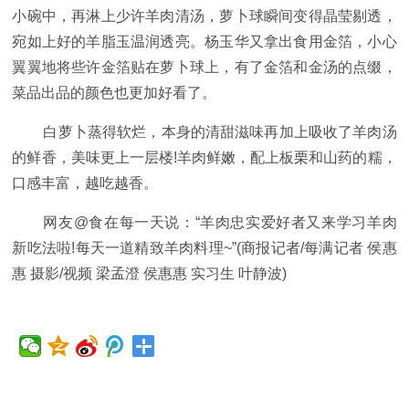
小碗中，再淋上少许羊肉清汤，萝卜球瞬间变得晶莹剔透，
宛如上好的羊脂玉温润透亮。杨玉华又拿出食用金箔，小心
翼翼地将些许金箔贴在萝卜球上，有了金箔和金汤的点缀，
菜品出品的颜色也更加好看了。
白萝卜蒸得软烂，本身的清甜滋味再加上吸收了羊肉汤
的鲜香，美味更上一层楼!羊肉鲜嫩，配上板栗和山药的糯，
口感丰富，越吃越香。
网友@食在每一天说：“羊肉忠实爱好者又来学习羊肉
新吃法啦!每天一道精致羊肉料理~”(商报记者/每满记者 侯惠
惠 摄影/视频 梁孟澄 侯惠惠 实习生 叶静波)