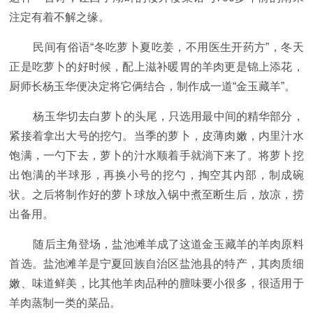
注定有着不解之缘。
民间有俗语“冬吃萝卜夏吃姜，不用医生开药方”，冬天
正是吃萝卜的好时候，配上滋补暖胃的羊肉更是锦上添花，
厨师长杨玉华便决定将它俩结合，制作成一道“金玉藏羊”。
杨玉华切去白萝卜的头尾，只选用最中间的精华部分，
紧接着拿出大号的挖勺。当季的萝卜，皮薄肉嫩，内里汁水
饱满，一勺下去，萝卜的汁水顺着手就淌下来了。将萝卜挖
出饱满的半球形，再换小号的挖勺，掏空其内部，制成碗
状。之后将制作好的萝卜球放入锅中煮至断生后，放凉，捞
出备用。
随后主角登场，盐池滩羊成了这道金玉藏羊的羊肉原料
首选。盐池滩羊是宁夏回族自治区盐池县的特产，其肉质细
嫩、味道鲜美，比其他羊肉品种的膻味要小很多，很适用于
羊肉蒸制一类的菜品。