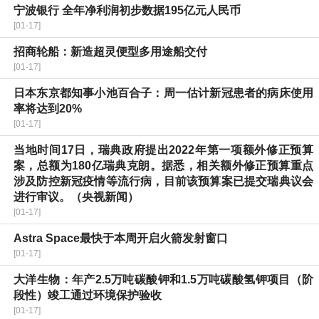
宁波银行 全年净利润初步数据195亿元人民币
[01-17]
招商轮船：新造超灵便型多用途船交付
[01-17]
日本东京都知事小池百合子：周一估计新冠患者的病床使用
率将达到20%
[01-17]
当地时间17日，瑞典政府提出2022年第一项额外修正预算
案，总额为180亿瑞典克朗。据悉，相关额外修正预算重点
涉及防控新冠疫情等流行病，目前该预算案已提交瑞典议会
进行审议。（央视新闻）
[01-17]
Astra Space最快于本周开启火箭发射窗口
[01-17]
大洋生物：年产2.5万吨碳酸钾和1.5万吨碳酸氢钾项目（阶
段性）竣工通过环境保护验收
[01-17]