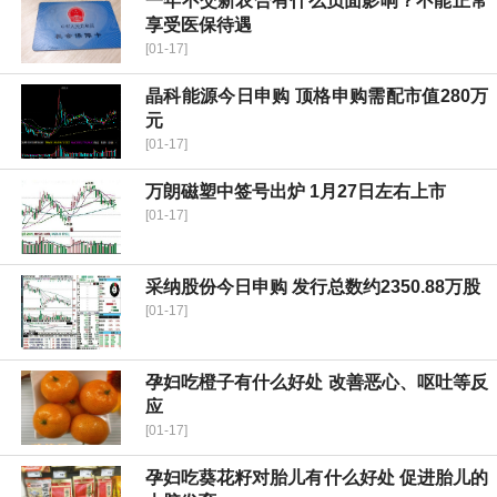
一年不交新农合有什么负面影响？不能正常
享受医保待遇
[01-17]
晶科能源今日申购 顶格申购需配市值280万
元
[01-17]
万朗磁塑中签号出炉 1月27日左右上市
[01-17]
采纳股份今日申购 发行总数约2350.88万股
[01-17]
孕妇吃橙子有什么好处 改善恶心、呕吐等反
应
[01-17]
孕妇吃葵花籽对胎儿有什么好处 促进胎儿的