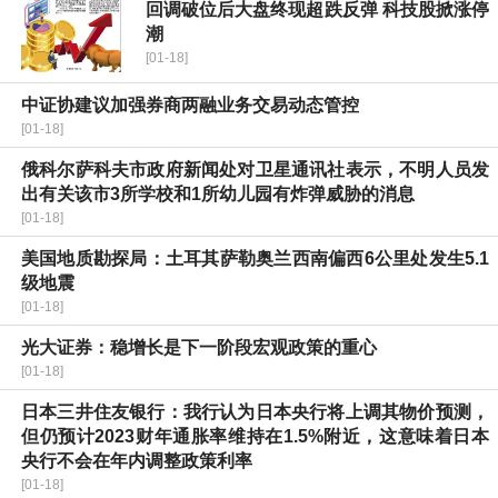
回调破位后大盘终现超跌反弹 科技股掀涨停
潮
[01-18]
中证协建议加强券商两融业务交易动态管控
[01-18]
俄科尔萨科夫市政府新闻处对卫星通讯社表示，不明人员发
出有关该市3所学校和1所幼儿园有炸弹威胁的消息
[01-18]
美国地质勘探局：土耳其萨勒奥兰西南偏西6公里处发生5.1
级地震
[01-18]
光大证券：稳增长是下一阶段宏观政策的重心
[01-18]
日本三井住友银行：我行认为日本央行将上调其物价预测，
但仍预计2023财年通胀率维持在1.5%附近，这意味着日本
央行不会在年内调整政策利率
[01-18]