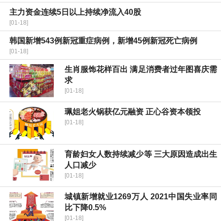
主力资金连续5日以上持续净流入40股
[01-18]
韩国新增543例新冠重症病例，新增45例新冠死亡病例
[01-18]
生肖服饰花样百出 满足消费者过年图喜庆需
求
[01-18]
珮姐老火锅获亿元融资 正心谷资本领投
[01-18]
育龄妇女人数持续减少等 三大原因造成出生
人口减少
[01-18]
城镇新增就业1269万人 2021中国失业率同
比下降0.5%
[01-18]