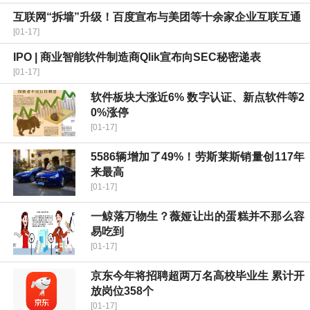
互联网“拆墙”升级！百度宣布与美团等十余家企业互联互通
[01-17]
IPO | 商业智能软件制造商Qlik宣布向SEC秘密递表
[01-17]
软件板块大涨近6% 数字认证、新点软件等2
0%涨停
[01-17]
5586辆增加了49%！劳斯莱斯销量创117年
来最高
[01-17]
一鲸落万物生？薇娅让出的蛋糕并不那么容
易吃到
[01-17]
京东今年将招聘超两万名高校毕业生 累计开
放岗位358个
[01-17]