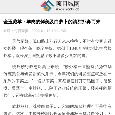
金玉藏羊：羊肉的鲜美及白萝卜的清甜扑鼻而来
来源：每日商报 | 2022-01-18 10:11:55
天气晴好，孤山路上的行人来来往往，不时有食客走进
楼外楼，喝个茶、吃个午饭。始创于1848年的杭州老字号楼
外楼，漫长岁月里抚慰了数不清多少食客的胃。
楼外楼行政总厨高征钢说：“楼外楼一直坚持弘扬中华
传统美食与研发新菜式并行，今年我们的研发重点就放在一
系列的宋菜上。”一说起宋菜，高征钢便打开了话匣子，蟹酿
橙、鳖蒸羊、南炒鳝……除了这些传统的宋菜，楼外楼的厨
师们，还在此基础上挖掘创新。
武林熬鳝、荔枝白腰子……宋朝的精致料理可不是徒有
虚名。这次，由楼外楼厨师长金恒亮和杨玉华亲自操刀，为