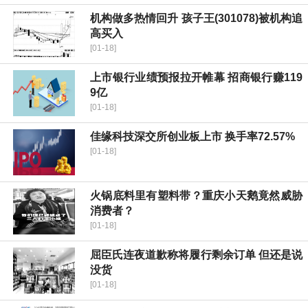
机构做多热情回升 孩子王(301078)被机构追
高买入
[01-18]
上市银行业绩预报拉开帷幕 招商银行赚119
9亿
[01-18]
佳缘科技深交所创业板上市 换手率72.57%
[01-18]
火锅底料里有塑料带？重庆小天鹅竟然威胁
消费者？
[01-18]
屈臣氏连夜道歉称将履行剩余订单 但还是说
没货
[01-18]