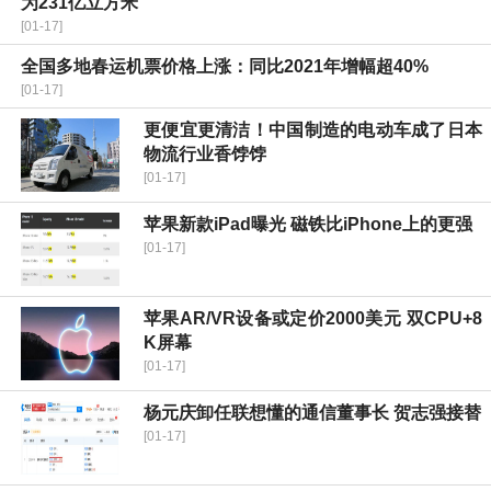
为231亿立方米
[01-17]
全国多地春运机票价格上涨：同比2021年增幅超40%
[01-17]
更便宜更清洁！中国制造的电动车成了日本
物流行业香饽饽
[01-17]
苹果新款iPad曝光 磁铁比iPhone上的更强
[01-17]
苹果AR/VR设备或定价2000美元 双CPU+8
K屏幕
[01-17]
杨元庆卸任联想懂的通信董事长 贺志强接替
[01-17]