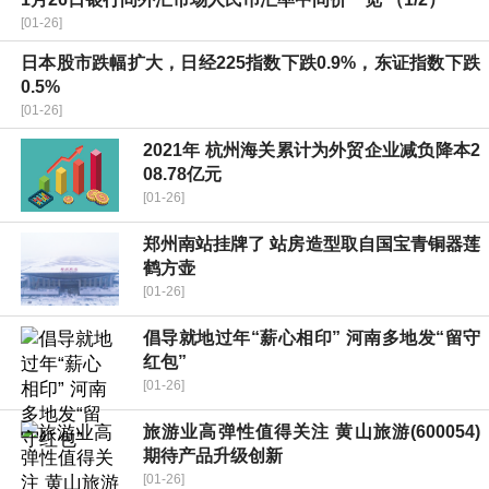
[01-26]
日本股市跌幅扩大，日经225指数下跌0.9%，东证指数下跌
0.5%
[01-26]
2021年 杭州海关累计为外贸企业减负降本2
08.78亿元
[01-26]
郑州南站挂牌了 站房造型取自国宝青铜器莲
鹤方壶
[01-26]
倡导就地过年“薪心相印” 河南多地发“留守
红包”
[01-26]
旅游业高弹性值得关注 黄山旅游(600054)
期待产品升级创新
[01-26]