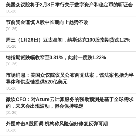
美国众议院将于2月8日举行关于数字资产和稳定币的听证会
[01-26]
节前资金谨慎 A股中长期向上趋势不改
[01-26]
周三（1月26日）亚太盘初，纳斯达克100股指期货跌1.2%
[01-26]
纳指期货跌幅收窄至0.31%，此前一度跌1.22%
[01-26]
市场消息：美国众议院议员公布两党法案，该法案包括为半
导体和供应链提供520亿美元
[01-26]
微软CFO：对Azure云计算服务的强劲预测是基于全球需求
的，未来会出现波动，但会保持稳定
[01-26]
外围冲击A股回调 机构称风险偏好修复反弹可期
[01-26]