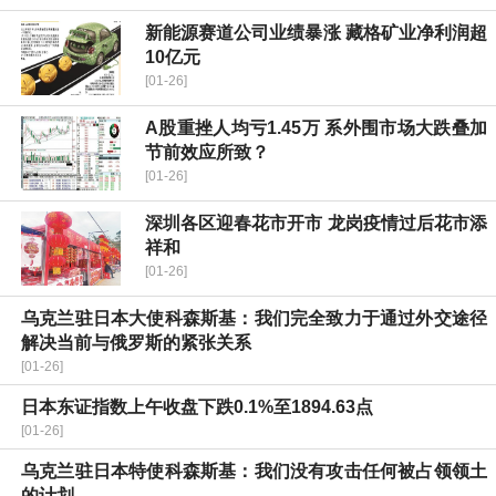
新能源赛道公司业绩暴涨 藏格矿业净利润超
10亿元
[01-26]
A股重挫人均亏1.45万 系外围市场大跌叠加
节前效应所致？
[01-26]
深圳各区迎春花市开市 龙岗疫情过后花市添
祥和
[01-26]
乌克兰驻日本大使科森斯基：我们完全致力于通过外交途径
解决当前与俄罗斯的紧张关系
[01-26]
日本东证指数上午收盘下跌0.1%至1894.63点
[01-26]
乌克兰驻日本特使科森斯基：我们没有攻击任何被占领领土
的计划