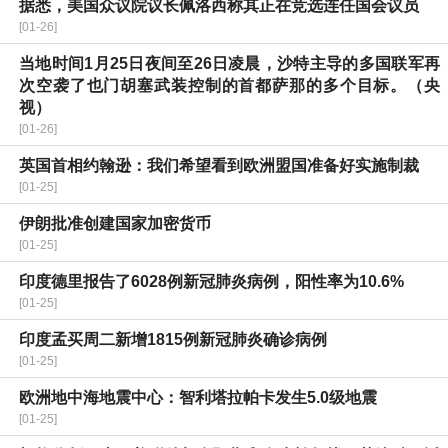
据悉，美国众议院议长佩洛西称其正在竞选连任国会议员
[01-26]
当地时间1月25日夜间至26日凌晨，沙特主导的多国联军再
次空袭了也门胡塞武装控制的首都萨那的多个目标。（央
视）
[01-26]
英国首相约翰逊：我们希望看到欧洲盟国准备好实施制裁
[01-25]
伊朗批准创建国家加密货币
[01-25]
印度德里报告了6028例新冠肺炎病例，阳性率为10.6%
[01-25]
印度孟买周二新增1815例新冠肺炎确诊病例
[01-25]
欧洲地中海地震中心：智利塔拉帕卡发生5.0级地震
[01-25]