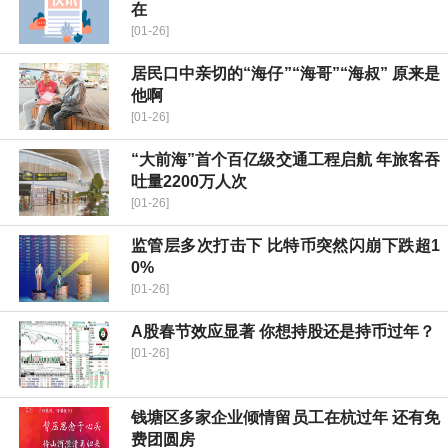
在
[01-26]
居民口中亲切的“海仔”“海哥”“海叔” 原来是
他啊
[01-26]
“大前海”首个百亿级交通工程启航 年旅客吞
吐量2200万人次
[01-26]
监管层多次打击下 比特币突然闪崩下跌超1
0%
[01-26]
A股春节效应显著 你想持股还是持币过年？
[01-26]
钱塘区多家企业倾情留员工在杭过年 还有免
费团圆房