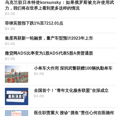
乌克兰驻日本特使korsunsky：如果俄罗斯被允许使用武
力，我们将在世界上看到更多这样的情况
[01-26]
菲律宾股指下跌1%至7212.01点
[01-26]
集度再获新一轮融资，量产车型预计2023年上市
[01-26]
微贷网ADS比率变为1股ADS代表5股A类普通股
[01-26]
小单车大作用 深圳武警获赠100辆执勤单车
[01-26]
全国首个！“青年文化服务联盟”在深成立
[01-26]
医生职责重大 接诊“摸鱼”责任心何在医德何