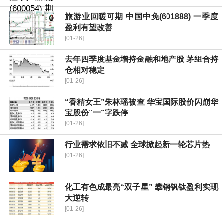
旅游业回暖可期 中国中免(601888) 一季度
盈利有望改善
[01-26]
去年四季度基金增持金融和地产股 茅组合持
仓相对稳定
[01-26]
“香精女王”朱林瑶被查 华宝国际股价闪崩华
宝股份“一”字跌停
[01-26]
行业需求依旧不减 全球掀起新一轮芯片热
[01-26]
化工有色成最亮“双子星” 攀钢钒钛盈利实现
大逆转
[01-26]