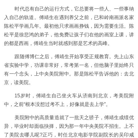
时代总有自己的运行方式，它总要将一些人、一些事纳
入自己的轨道。傅靖生在遇到养父之前，已和岭南画派名家
陈松平学画几年。最初他只求画画挣钱，因为需要生活。陈
松平是徐悲鸿的弟子，他免费让孩子们在他的画室上课，讲
的都是西画，傅靖生当时就感到那是艺术的高峰。
跟随傅博仁之后，傅靖生开始享受正规教育。先上山东
省实验中学，功课非常好，常考第一名，但他脑子里始终只
有一个念头，上中央美院附中。那是陈松平告诉他的：去北
京，读美院。
15岁时，傅靖生自己坐火车从济南到北京，考美院附
中，之前“根本没想过考不上，好像就是去上学”。
美院附中的高质量造就了一批天之骄子，傅靖生成绩优
异，毕业时却面临抉择，因为那一年中央美院不招生。上不
了美院去哪儿呢?正巧，时任北京电影学院副院长的吴印咸