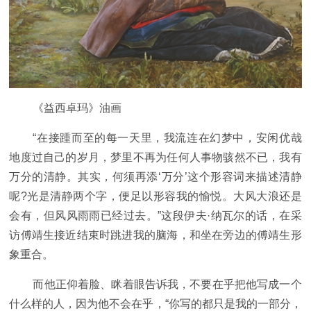
《益西卓玛》油画
“在接踵而至的每一天里，我流连在幻梦中，安闲优哉
地度过自己的岁月，梦里不再为任何人事物骇然不已，我有
万分的清静。其实，何须再添‘万分’这个形容词来描述清静
呢?光是清静两个字，便足以形容我的愉悦。大风大浪还是
会有，但风风雨雨已经过去。”这段伊夫·纳瓦尔的话，在采
访傅靖生接近结束时跳进我的脑海，和坐在旁边的傅靖生形
象重合。
而他正仰着脸、眯着眼告诉我，不要在乎把他写成一个
什么样的人，因为他不会在乎，“你写的都只是我的一部分，