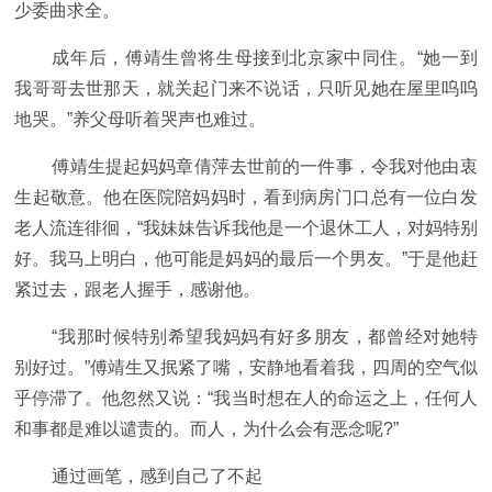
少委曲求全。
成年后，傅靖生曾将生母接到北京家中同住。“她一到
我哥哥去世那天，就关起门来不说话，只听见她在屋里呜呜
地哭。”养父母听着哭声也难过。
傅靖生提起妈妈章倩萍去世前的一件事，令我对他由衷
生起敬意。他在医院陪妈妈时，看到病房门口总有一位白发
老人流连徘徊，“我妹妹告诉我他是一个退休工人，对妈特别
好。我马上明白，他可能是妈妈的最后一个男友。”于是他赶
紧过去，跟老人握手，感谢他。
“我那时候特别希望我妈妈有好多朋友，都曾经对她特
别好过。”傅靖生又抿紧了嘴，安静地看着我，四周的空气似
乎停滞了。他忽然又说：“我当时想在人的命运之上，任何人
和事都是难以谴责的。而人，为什么会有恶念呢?”
通过画笔，感到自己了不起