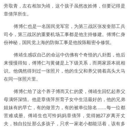
旁取青，左右相加为靖，这个孩子虽然改姓傅，但要记得是
章倩萍所生。
傅博仁也是一名国民党军官，为第三战区张发奎部工兵
司令，第三战区的重要机场工事都是他主持修建。傅博仁身
份神秘，国民党上海的防御工事是他按陈毅密令修筑。
傅靖生感叹自己的命运中仿佛有个奇怪的八卦图，他后
来慢慢得知，傅博仁与黄健是上下级关系，而两家原本就相
识。他偶然得到过一张照片，他的生父和养父骑着高头大马
在同一张照片里。
傅博仁给了这个养子博而又仁的爱，傅靖生回忆起养父
母满怀深情。他是章倩萍所育子女中生活最好的，他的兄弟
姐妹有的早亡，有的做苦力，有的被单位除名……每一位都
苦难成册。傅靖生也可怜妈妈章倩萍，觉得她27岁离开丈
夫，独自拉扯那么多孩子，只求一家老小都能活着，该有多