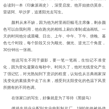
会读到一本《印象派画史》，深受启发。他开始效仿莫奈、
雷诺阿、毕沙罗，追逐阳光去写生。
颜料从来不缺，因为他为村里画巨幅毛主席像，剩余颜
色可以自我利用，他在跑光的相纸上刷白漆制成油画纸。一
天的时间他分成晨曦、日出、上午、中午、下午、傍晚、暮
色七个时段，每个阶段又分为顺光、侧光、逆光三个角度，
30分钟出一张画。
他说写生不同于摄影，要一笔一笔画，生怕记不准变
化，因为变化凝聚在每秒中。时间久了，他对光线变化产生
了强记忆，对光熟知到下意识的程度，认知也从古典画家深
浅变化的素描美中走了出来，感受到太阳变化的色温下风景
所拥有的不同色调。
在张家口的写生，好像就是为了等待《黑骏马》
傅靖生毕业分配到农业电影制片厂。1980年他被外借