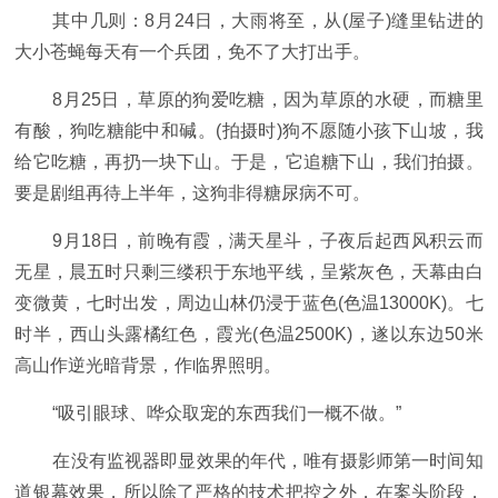
其中几则：8月24日，大雨将至，从(屋子)缝里钻进的
大小苍蝇每天有一个兵团，免不了大打出手。
8月25日，草原的狗爱吃糖，因为草原的水硬，而糖里
有酸，狗吃糖能中和碱。(拍摄时)狗不愿随小孩下山坡，我
给它吃糖，再扔一块下山。于是，它追糖下山，我们拍摄。
要是剧组再待上半年，这狗非得糖尿病不可。
9月18日，前晚有霞，满天星斗，子夜后起西风积云而
无星，晨五时只剩三缕积于东地平线，呈紫灰色，天幕由白
变微黄，七时出发，周边山林仍浸于蓝色(色温13000K)。七
时半，西山头露橘红色，霞光(色温2500K)，遂以东边50米
高山作逆光暗背景，作临界照明。
“吸引眼球、哗众取宠的东西我们一概不做。”
在没有监视器即显效果的年代，唯有摄影师第一时间知
道银幕效果，所以除了严格的技术把控之外，在案头阶段，