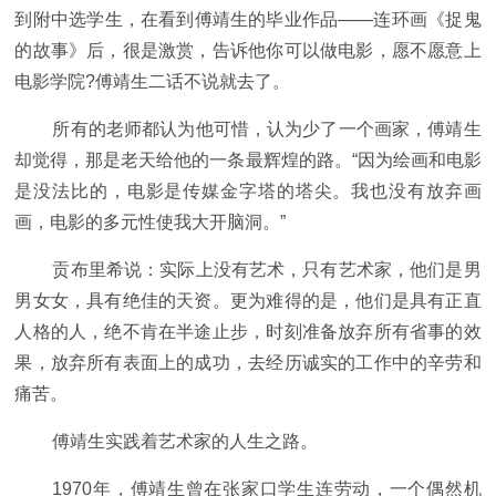
到附中选学生，在看到傅靖生的毕业作品——连环画《捉鬼
的故事》后，很是激赏，告诉他你可以做电影，愿不愿意上
电影学院?傅靖生二话不说就去了。
所有的老师都认为他可惜，认为少了一个画家，傅靖生
却觉得，那是老天给他的一条最辉煌的路。“因为绘画和电影
是没法比的，电影是传媒金字塔的塔尖。我也没有放弃画
画，电影的多元性使我大开脑洞。”
贡布里希说：实际上没有艺术，只有艺术家，他们是男
男女女，具有绝佳的天资。更为难得的是，他们是具有正直
人格的人，绝不肯在半途止步，时刻准备放弃所有省事的效
果，放弃所有表面上的成功，去经历诚实的工作中的辛劳和
痛苦。
傅靖生实践着艺术家的人生之路。
1970年，傅靖生曾在张家口学生连劳动，一个偶然机