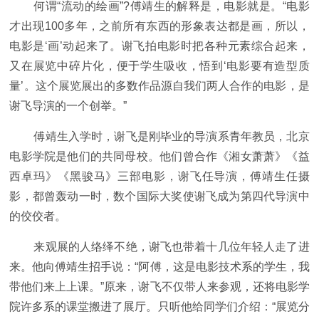
何谓“流动的绘画”?傅靖生的解释是，电影就是。“电影
才出现100多年，之前所有东西的形象表达都是画，所以，
电影是‘画’动起来了。谢飞拍电影时把各种元素综合起来，
又在展览中碎片化，便于学生吸收，悟到‘电影要有造型质
量’。这个展览展出的多数作品源自我们两人合作的电影，是
谢飞导演的一个创举。”
傅靖生入学时，谢飞是刚毕业的导演系青年教员，北京
电影学院是他们的共同母校。他们曾合作《湘女萧萧》《益
西卓玛》《黑骏马》三部电影，谢飞任导演，傅靖生任摄
影，都曾轰动一时，数个国际大奖使谢飞成为第四代导演中
的佼佼者。
来观展的人络绎不绝，谢飞也带着十几位年轻人走了进
来。他向傅靖生招手说：“阿傅，这是电影技术系的学生，我
带他们来上上课。”原来，谢飞不仅带人来参观，还将电影学
院许多系的课堂搬进了展厅。只听他给同学们介绍：“展览分