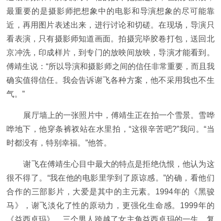
最重要的是摄影师把想象中的电影和导演想象的尽可能靠
近，再用图片表述出来，进行讨论和切磋。在现场，导演只
看表演，只有摄影师知道画面。拍摄完毕胶卷打包，送回北
京冲洗，印成样片，到专门的放映间放映，导演才能看到。
傅靖生说：“所以导演和摄影师之间的信任非常重要，而且我
确实值得信任。我会告诉谢飞各种方案，他不采用我也不生
气。”
展厅墙上的一张照片中，傅靖生正在拍一个雪景。雪哗
哗地下，他穿条裤衩站在水里拍，“这很辛苦吧?”我问。“当
时都没有，特别幸福。”他答。
谢飞在傅靖生心目中最大的特点是拒绝仇恨，他认为这
很不得了。“我在他的电影里学到了原谅感。”的确，看他们
合作的三部影片，大爱是其中的主元素。1994年的《黑骏
马》，谢飞淡化了性的原动力，更强化生命感。1999年的
《益西卓玛》，三个男人跨越了女主角益西卓玛的一生，复