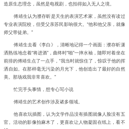
造原生态理念，虽然是电视剧，也拍得如入无人之境。
傅靖生认为濮存昕是天生的表演艺术家，虽然没有读过
专业表演院校，但受父亲苏民影响很大。“他和他父亲，就像
师父带徒弟。”
傅靖生去看《李白》，清晰地记得一个画面：濮存昕潇
洒熟练地念着“将进酒”，曲终时“啪”一摔水袖，随即对着坐在
前排的傅靖生点了一点手，“我当时就惊住了，惊叹于他的挥
洒自如。在那样毫无污染的月光下，他创造出了最好的自然
美。那场戏我非常喜欢。”
忙完手头事情，想专心写小说
傅靖生的艺术创作涉及诸多领域。
他喜欢玩插图，认为文学作品没有插图就像人脸没有五
官。活动的影像拍麻木了，更喜欢让人物凝固在纸上，看不