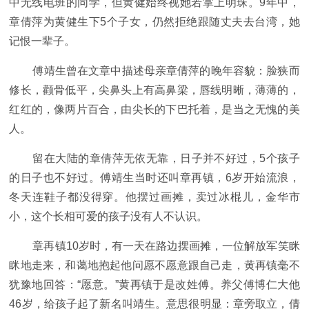
中无线电班的同学，但黄健始终视她若掌上明珠。9年中，
章倩萍为黄健生下5个子女，仍然拒绝跟随丈夫去台湾，她
记恨一辈子。
傅靖生曾在文章中描述母亲章倩萍的晚年容貌：脸狭而
修长，颧骨低平，尖鼻头上有高鼻梁，唇线明晰，薄薄的，
红红的，像两片百合，由尖长的下巴托着，是当之无愧的美
人。
留在大陆的章倩萍无依无靠，日子并不好过，5个孩子
的日子也不好过。傅靖生当时还叫章再镇，6岁开始流浪，
冬天连鞋子都没得穿。他摆过画摊，卖过冰棍儿，金华市
小，这个长相可爱的孩子没有人不认识。
章再镇10岁时，有一天在路边摆画摊，一位解放军笑眯
眯地走来，和蔼地抱起他问愿不愿意跟自己走，黄再镇毫不
犹豫地回答：“愿意。”黄再镇于是改姓傅。养父傅博仁大他
46岁，给孩子起了新名叫靖生。意思很明显：章旁取立，倩