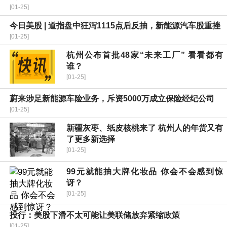
[01-25]
今日美股 | 道指盘中狂泻1115点后反抽，新能源汽车股重挫
[01-25]
杭州公布首批48家“未来工厂” 看看都有
谁？
[01-25]
蔚来涉足新能源车险业务，斥资5000万成立保险经纪公司
[01-25]
新疆灰枣、纸皮核桃来了 杭州人的年货又有
了更多新选择
[01-25]
99元就能抽大牌化妆品 你会不会感到惊
讶？
[01-25]
投行：美股下滑不太可能让美联储放弃紧缩政策
[01-25]