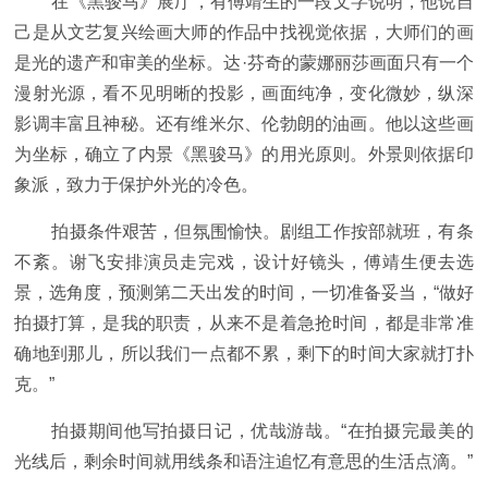
在《黑骏马》展厅，有傅靖生的一段文字说明，他说自
己是从文艺复兴绘画大师的作品中找视觉依据，大师们的画
是光的遗产和审美的坐标。达·芬奇的蒙娜丽莎画面只有一个
漫射光源，看不见明晰的投影，画面纯净，变化微妙，纵深
影调丰富且神秘。还有维米尔、伦勃朗的油画。他以这些画
为坐标，确立了内景《黑骏马》的用光原则。外景则依据印
象派，致力于保护外光的冷色。
拍摄条件艰苦，但氛围愉快。剧组工作按部就班，有条
不紊。谢飞安排演员走完戏，设计好镜头，傅靖生便去选
景，选角度，预测第二天出发的时间，一切准备妥当，“做好
拍摄打算，是我的职责，从来不是着急抢时间，都是非常准
确地到那儿，所以我们一点都不累，剩下的时间大家就打扑
克。”
拍摄期间他写拍摄日记，优哉游哉。“在拍摄完最美的
光线后，剩余时间就用线条和语注追忆有意思的生活点滴。”