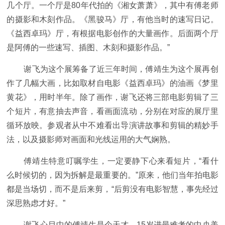
几个厅。一个厅是80年代拍的《湘女萧萧》，其中有傅老师
的摄影和木刻作品。《黑骏马》厅，有他当时的速写日记。
《益西卓玛》厅，有根据电影创作的大量画作。后面两个厅
是阿傅的一些速写、插图、木刻和摄影作品。”
谢飞为这个展筹备了近三年时间，傅靖生为这个展再创
作了几幅大画，比如取材自电影《益西卓玛》的油画《梦里
黄花》，用时半年。除了画作，谢飞还将三部电影剪辑了三
个短片，有意抽去声音，看画面流动，分别在对应的展厅里
循环放映。参观者从中不难看出导演讲故事和剪辑的精妙手
法，以及摄影师对画面和光线运用的大气娴熟。
傅靖生特意叮嘱学生，一定要静下心来看短片，“看什
么时候切的，因为拆解是最重要的。”原来，他们当年拍电影
都是当场切，而不是后来剪，“后剪没有电影智慧，事先经过
深思熟虑才好。”
谢飞心目中的傅靖生是个天才。15岁进最难考的中央美