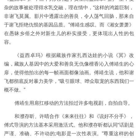
杂的故事被处理得水乳交融，理在情中，“这样的鸿篇巨制，
非谢飞莫属。影片中透露出的善良，令人荡气回肠，那来自
于谢飞拒绝仇恨的基因品质。”傅靖生感叹。而《湘女萧萧》
在愚昧乡俗之外对新生儿的朴实接受，更体现出人性的包
容。
《益西卓玛》根据藏族作家扎西达娃的小说《冥》改
编，藏族人基因中的大爱和善良无仇像檀香沁入傅靖生的心
扉，使得他拍出的每一帧画面都像油画。傅靖生说，他和谢
飞都彻底反对暴力美学，“吸引眼球、哗众取宠的东西我们一
概不做。”
傅靖生用肩扛移动的方法拍过许多电视剧，自拍自导。
和濮存昕、许晴合作《来来往往》和《说好不分手》，
傅式导演的方法基本采用激活式。他和濮存昕都认同“话剧是
严谨、准确、不许动的;电影是一次性表演。”尊重这样的创