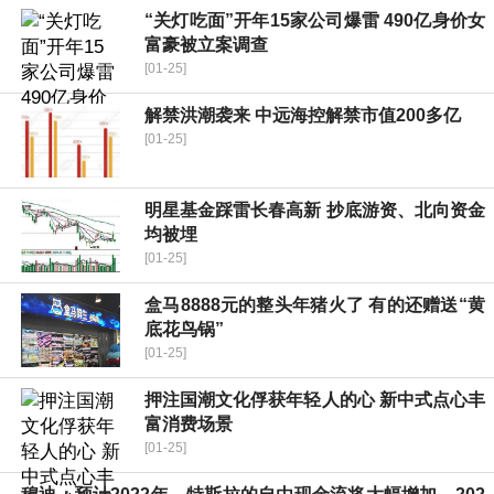
“关灯吃面”开年15家公司爆雷 490亿身价女
富豪被立案调查
[01-25]
解禁洪潮袭来 中远海控解禁市值200多亿
[01-25]
明星基金踩雷长春高新 抄底游资、北向资金
均被埋
[01-25]
盒马8888元的整头年猪火了 有的还赠送“黄
底花鸟锅”
[01-25]
押注国潮文化俘获年轻人的心 新中式点心丰
富消费场景
[01-25]