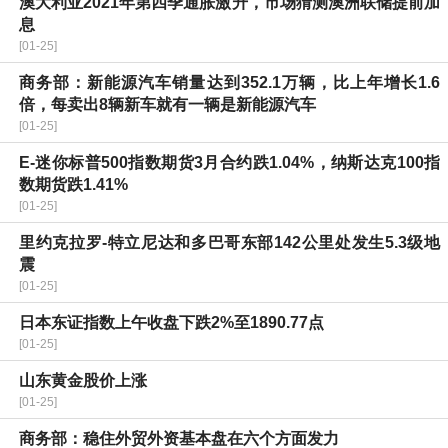
澳大利亚2021年第四季通胀激升，市场猜测澳洲联储提前加
息
[01-25]
商务部：新能源汽车销量达到352.1万辆，比上年增长1.6
倍，每卖出8辆新车就有一辆是新能源汽车
[01-25]
E-迷你标普500指数期货3月合约跌1.04%，纳斯达克100指
数期货跌1.41%
[01-25]
里约克拉罗-特立尼达和多巴哥东部142公里处发生5.3级地
震
[01-25]
日本东证指数上午收盘下跌2%至1890.77点
[01-25]
山东黄金股价上涨
[01-25]
商务部：稳住外贸外资基本盘在六个方面发力