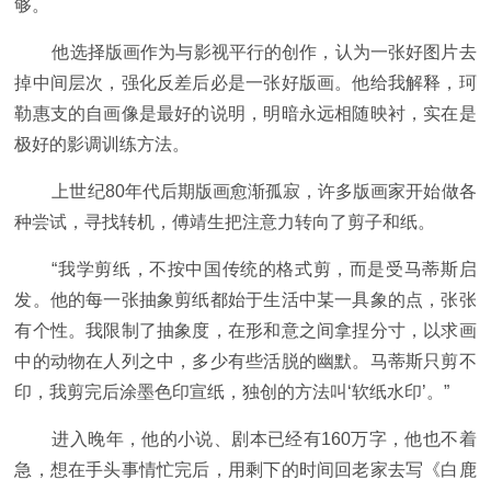
够。
他选择版画作为与影视平行的创作，认为一张好图片去
掉中间层次，强化反差后必是一张好版画。他给我解释，珂
勒惠支的自画像是最好的说明，明暗永远相随映衬，实在是
极好的影调训练方法。
上世纪80年代后期版画愈渐孤寂，许多版画家开始做各
种尝试，寻找转机，傅靖生把注意力转向了剪子和纸。
“我学剪纸，不按中国传统的格式剪，而是受马蒂斯启
发。他的每一张抽象剪纸都始于生活中某一具象的点，张张
有个性。我限制了抽象度，在形和意之间拿捏分寸，以求画
中的动物在人列之中，多少有些活脱的幽默。马蒂斯只剪不
印，我剪完后涂墨色印宣纸，独创的方法叫‘软纸水印’。”
进入晚年，他的小说、剧本已经有160万字，他也不着
急，想在手头事情忙完后，用剩下的时间回老家去写《白鹿