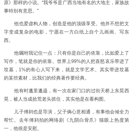
原》那样的小说。“我爷爷是广西当地有名的大地主，家族故
事特别有意思。”
他也爱虚构人物，创造是他的顶级享受。他并不想把文
字变成复杂的电影，宁愿在一方白纸上自个儿画画、写东
西。
他嘱咐我记住一点：只有你是自己的依靠，比如爱上了
写作，笔就是你的依靠。世界上99%的人把喜怒哀乐带进了
坟墓，1%的有心人写下来，就是文学艺术。其实带进坟墓
的某些素材，比我们的经典著作要经典。
他有时邋里邋遢，有一次在家门口的过街天桥上东晃西
晃，被人当成拾荒老头抓住，其实他是在看构图。
儿子傅鸫也是导演，父子俩心意相通，有事他会倾全力
帮忙。去年傅鸫拍的网络剧《九阴白骨爪》猫眼上热度第
一，他很是安慰。